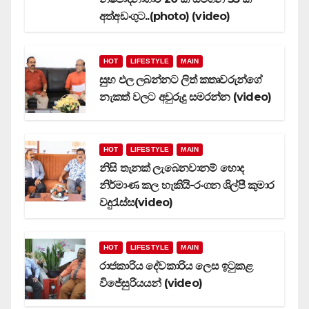
අත්අඩංගුට..(photo) (video)
HOT
LIFESTYLE
MAIN
සුභ ඵල ලබන්නට ලිත් කතෘවරුන්ගේ
නැකත් වලට අවුරුදු සමරන්න (video)
HOT
LIFESTYLE
MAIN
නිසි තැනක් ලැබෙනවානම් හොද
නිර්මාණ කල හැකියි-රංගන ශිල්පී කුමාර
වදුරැස්ස(video)
HOT
LIFESTYLE
MAIN
රාජකාරිය දේවකාරිය ලෙස ඉටුකළ
විජේසුරියයන් (video)