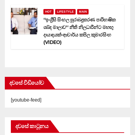
HOT
LIFESTYLE
MAIN
‘‘ඉංග්‍රීසි සිංහල සුරාබදුකරණ පාරිභාෂික
ශබ්ද මාලාව‘‘ නීති නිලධාරීන්ට මහඟු
දායාදයක්-ආචාර්ය කපිල කුමාරසිංහ
(VIDEO)
දවසේ වීඩියෝව
[youtube-feed]
දවසේ කාටූනය