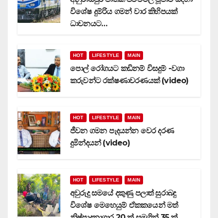
විශේෂ දුම්රිය ගමන් වාර කිහිපයක්
ධාවනයට…
HOT
LIFESTYLE
MAIN
පොල් රෝගයට කඩිනම් විසදුම් -වගා
කරුවන්ට රක්ෂණාවරණයක් (video)
HOT
LIFESTYLE
MAIN
ජීවන ගමන පැදයන්න වෙර දරණ
දුමින්දයන් (video)
HOT
LIFESTYLE
MAIN
අවුරුදු සමයේ දකුණු පලාත් සුරාබදු
විශේෂ මෙහෙයුම් ඒකකයෙන් මත්
නිෂ්පාදනාගාර 20 ක් සමගින් 35 ක්