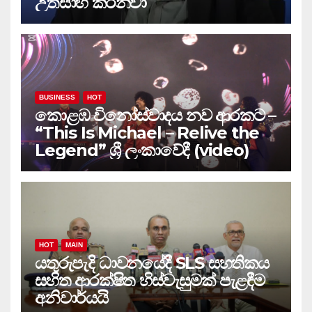
උත්සාහ කරනවා
BUSINESS
HOT
කොළඹ විනෝස්වාදය නව ආරකට –
“This Is Michael – Relive the
Legend” ශ්‍රී ලංකාවේදී (video)
HOT
MAIN
යතුරුපැදි ධාවනයේදී SLS සහතිකය
සහිත ආරක්ෂිත හිස්වැසුමක් පැළඳීම
අනිවාර්යයි