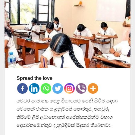
Spread the love
මෙවර සාමාන්‍ය පෙළ විභාගයට පෙනී සිටීම සඳහා
මෙතෙක් ජාතික හැඳුනුම්පත් තොරතුරු තහවුරු
කිරීමේ ලිපි ලබානොගත් අපේක්ෂකයින්ට විභාග
දෙපාර්තමේන්තුව දැනුම්දීමක් සිදුකර තිබෙනවා.