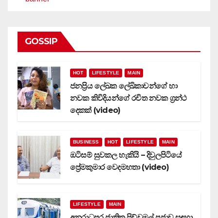
GOSSIP
HOT
LIFESTYLE
MAIN
ජනප්‍රිය ලේඛක ලේඛිකාවන්ගේ හා
නවක කිවිදියන්ගේ රචිත නවක ග්‍රන්ථ
දෙකක් (video)
BUSINESS
HOT
LIFESTYLE
MAIN
ඔටිසම් සුවකල හැකියි – දිවුලපිටියේ
ප්‍රේමකුමාර වෙදමහතා (video)
LIFESTYLE
MAIN
අනුරාධපුර ජාතික පිච්චමල් පූජාව සඳහා