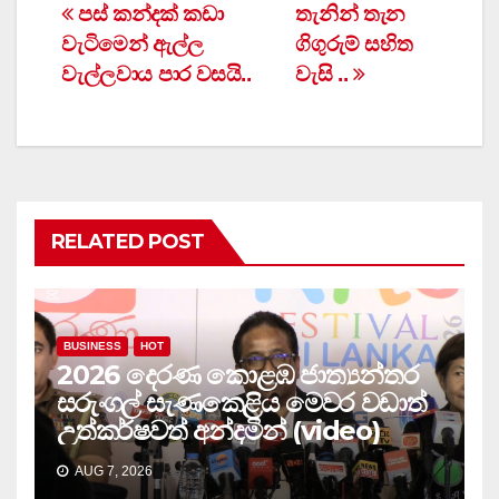
Post
පස් කන්දක් කඩා
තැනින් තැන
වැටිමෙන් ඇල්ල
ගිගුරුම් සහිත
navigation
වැල්ලවාය පාර වසයි..
වැසි ..
RELATED POST
BUSINESS
HOT
2026 දෙරණ කොළඹ ජාත්‍යන්තර
සරුංගල් සැණකෙළිය මෙවර වඩාත්
උත්කර්ෂවත් අන්දමින් (video)
AUG 7, 2026