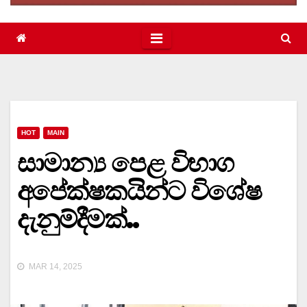
HOT
MAIN
සාමාන්‍ය පෙළ විභාග
අපේක්ෂකයින්ට විශේෂ
දැනුම්දීමක්..
MAR 14, 2025