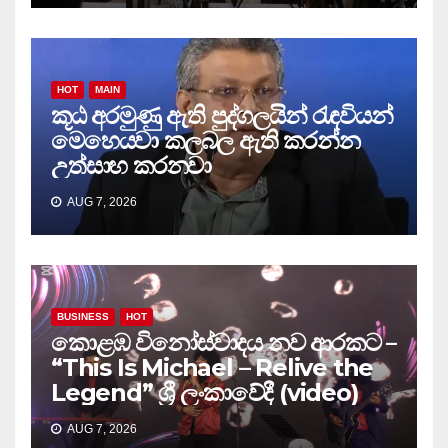
HOT
MAIN
කූඨ අරමුණු ඇති පුද්ගලයින් රැඳවියන්
මෙහෙයවා කලබල ඇති කරන්න
උත්සාහ කරනවා
AUG 7, 2026
BUSINESS
HOT
කොළඹ විනෝස්වාදය නව ආරකට –
“This Is Michael – Relive the
Legend” ශ්‍රී ලංකාවේදී (video)
AUG 7, 2026