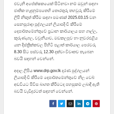
එවැනි අපේක්ෂකයෙක් සිටිනවා නම් ඔවුන් සඳහා
ජාතික හැඳුනුම්පතෙහි තොරතුරු තහවුරු කිරීමේ
ලිපි නිකුත් කිරීම සඳහා පමණක් 2025.03.15 වන
සෙනසුරාදා පුද්ගලයන් ලියාපදිංචි කිරීමේ
දෙපාර්තමේන්තුවේ ප්‍රධාන කාර්යාලය සහ ගාල්ල,
කුරුණෑගල, වවුනියාව, මඩකලපුව හා නුවරඑළිය
යන දිස්ත්‍රික්කවල පිහිටි පළාත් කාර්යාල පෙරවරු
8.30 සිට පස්වරු 12.30 දක්වා විවෘතව තැබෙන
බවයි සඳහන් වෙන්නේ.
අදාල ලිපිය www.drp.gov.lk දරණ පුද්ගලයන්
ලියාපදිංචි කිරීමේ දෙපාර්තමේන්තුවේ නිල වෙබ්
අඩවියට පිවිස බාගත කිරීමටද පහසුකම් ලබාදී ඇති
බවයි වැඩිදුරටත් සඳහන් වෙන්නේ.