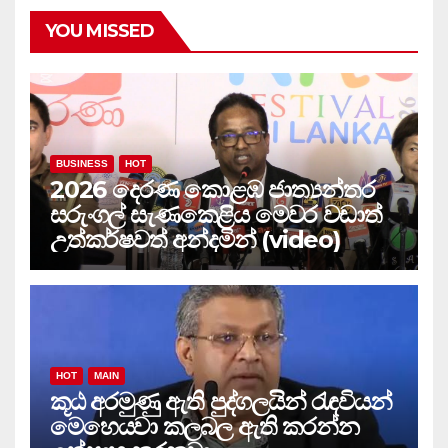
YOU MISSED
BUSINESS
HOT
2026 දෙරණ කොළඹ ජාත්‍යන්තර
සරුංගල් සැණකෙළිය මෙවර වඩාත්
උත්කර්ෂවත් අන්දමින් (video)
HOT
MAIN
කූඨ අරමුණු ඇති පුද්ගලයින් රැඳවියන්
මෙහෙයවා කලබල ඇති කරන්න