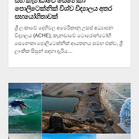
සහ කැනඩාවේ සෙනෙකා
පොලිටෙක්නික් විශ්ව විද්‍යාලය අතර
සහයෝගිතාවක්
ශ්‍රී ලංකාවේ දෙහිවල අ‍මෙරිකානු උසස් අධ්‍යාපන
විද්‍යාලය (ACHE), කැනඩාවේ ටොරොන්ටෝහි
සෙනෙකා පොලිටෙක්නික් ආයතනය සමඟ එක්ව, ශ්‍රී
ලාංකික සිසුන් සඳහා දැරිය…