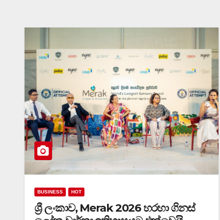
BUSINESS
HOT
ශ්‍රී ලංකාව, Merak 2026 හරහා ගිනස්