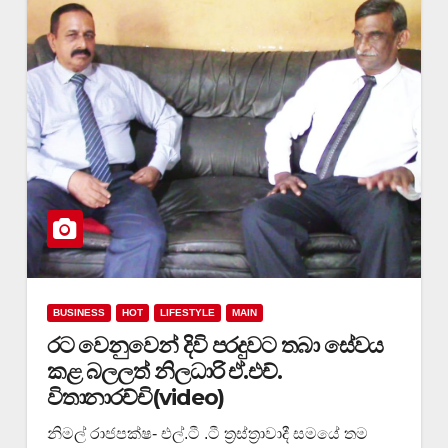
BUSINESS
HOT
LIFESTYLE
MAIN
රට වෙනුවෙන් දිවි පරදුවට තබා සේවය
කළ බලලත් නිලධාරි ඒ.එච්.
විතානාරච්චි(video)
නිමල් රාජපක්ෂ- එල්.ටී .ටී ත්‍රස්ත්‍රාවාදී සමයේ තම