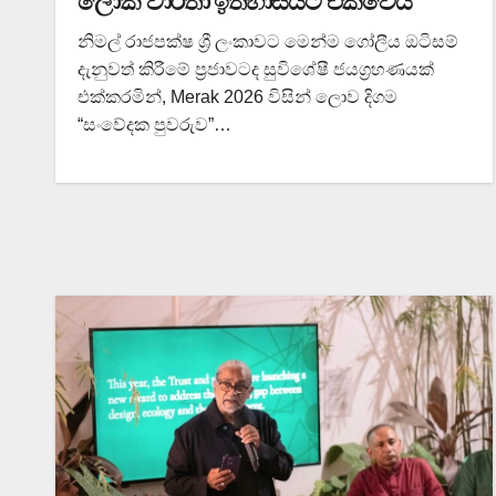
ලෝක වාර්තා ඉතිහාසයට එක්වෙයි
නිමල් රාජපක්ෂ ශ්‍රී ලංකාවට මෙන්ම ගෝලීය ඔටිසම්
දැනුවත් කිරීමේ ප්‍රජාවටද සුවිශේෂී ජයග්‍රහණයක්
එක්කරමින්, Merak 2026 විසින් ලොව දිගම
“සංවේදක පුවරුව”…