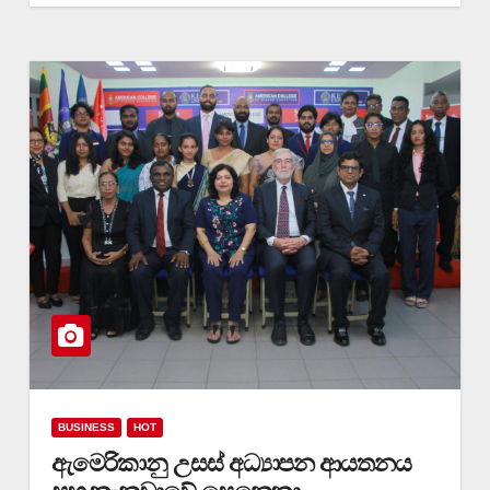
BUSINESS
HOT
ඇමෙරිකානු උසස් අධ්‍යාපන ආයතනය