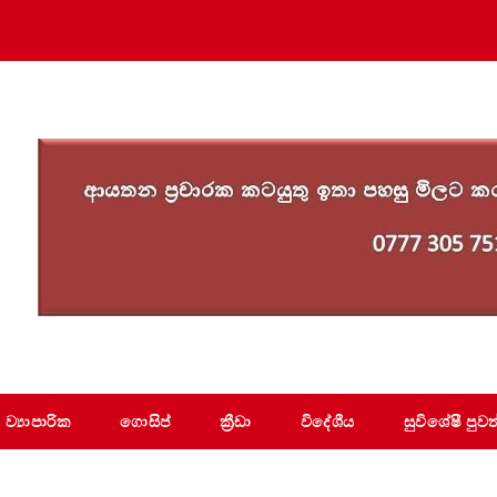
ව්‍යාපාරික
ගොසිප්
ක්‍රීඩා
විදේශීය
සුවිශේෂී පුවත