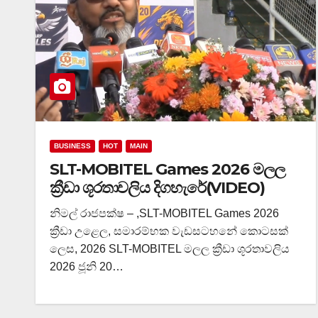
BUSINESS
HOT
MAIN
SLT-MOBITEL Games 2026 මලල
ක්‍රීඩා ශූරතාවලිය දිගහැරේ(VIDEO)
නිමල් රාජපක්ෂ – ,SLT-MOBITEL Games 2026
ක්‍රීඩා උළෙල, සමාරම්භක වැඩසටහනේ කොටසක්
ලෙස, 2026 SLT-MOBITEL මලල ක්‍රීඩා ශූරතාවලිය
2026 ජූනි 20…