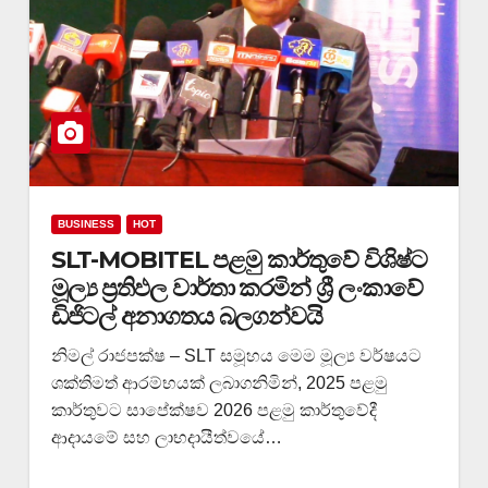
BUSINESS
HOT
SLT-MOBITEL පළමු කාර්තුවේ විශිෂ්ට
මූල්‍ය ප්‍රතිඵල වාර්තා කරමින් ශ්‍රී ලංකාවේ
ඩිජිටල් අනාගතය බලගන්වයි
නිමල් රාජපක්ෂ – SLT සමූහය මෙම මූල්‍ය වර්ෂයට
ශක්තිමත් ආරම්භයක් ලබාගනිමින්, 2025 පළමු
කාර්තුවට සාපේක්ෂව 2026 පළමු කාර්තුවේදී
ආදායමේ සහ ලාභදායීත්වයේ…