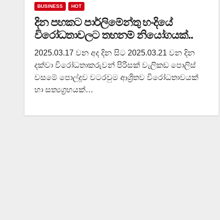
BUSINESS
HOT
දින පහකට පාර්ලිමේන්තු හංදියේ
විරෝධතාවලට තහනම් නියෝගයක්..
2025.03.17 වන අද දින සිට 2025.03.21 වන දින
දක්වා විරෝධතාකරුවන් පිරිසක් වැලිකඩ පොලිස්
වසමේ පොල්දූව වටරවුම ආශ්‍රිතව විරෝධතාවයක්
හා සත්‍යග්‍රහයක්…