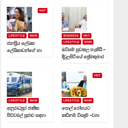
HOT
LIFESTYLE
MAIN
BUSINESS
HOT
LIFESTYLE
MAIN
ජනප්‍රිය ලේඛක
ඔටිසම් සුවකල හැකියි –
ලේඛිකාවන්ගේ හා
දිවුලපිටියේ ප්‍රේමකුමාර
නවක කිවිදියන්ගේ
වෙදමහතා (video)
රචිත නවක ග්‍රන්ථ
දෙකක් (video)
HOT
LIFESTYLE
MAIN
LIFESTYLE
MAIN
අනුරාධපුර ජාතික
පොල් රෝගයට
පිච්චමල් පූජාව සඳහා
කඩිනම් විසදුම් -වගා
විශේෂ දුම්රිය ගමන්
කරුවන්ට