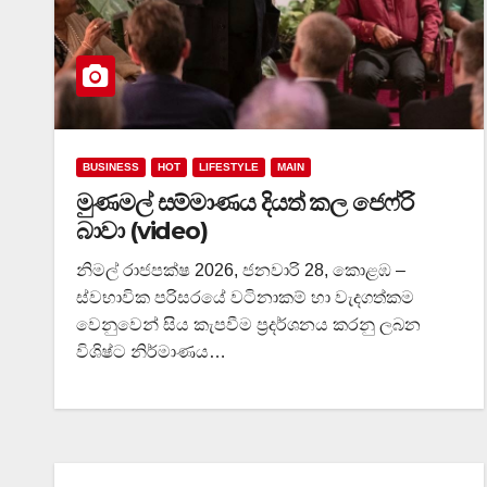
BUSINESS
HOT
LIFESTYLE
MAIN
මුණමල් සම්මාණය දියත් කල ජෙෆ්රි
බාවා (video)
නිමල් රාජපක්ෂ 2026, ජනවාරි 28, කොළඹ –
ස්වභාවික පරිසරයේ වටිනාකම් හා වැදගත්කම
වෙනුවෙන් සිය කැපවීම ප්‍රදර්ශනය කරනු ලබන
විශිෂ්ට නිර්මාණය…