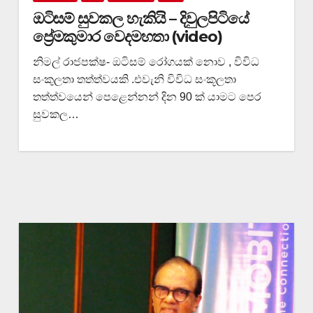
ඔටිසම් සුවකල හැකියි – දිවුලපිටියේ
ප්‍රේමකුමාර වෙදමහතා (video)
නිමල් රාජපක්ෂ- ඔටිසම් රෝගයක් නොව , විවිධ
සංකුලතා තත්ත්වයකි .එවැනි විවිධ සංකූලතා
තත්ත්වයෙන් පෙළෙන්නන් දින 90 ක් යාමට පෙර
සුවකල…