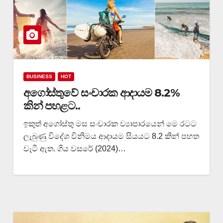
BUSINESS
HOT
අගෝස්තුවේ සංචාරක ආදායම 8.2%
කින් පහළට..
ඉකුත් අගෝස්තු මස සංචාරක ව්‍යාපාරයෙන් මෙ රටට
ලැබුණු විදේශ විනිමය ආදායම සියයට 8.2 කින් පහත
වැටී ඇත. ගිය වසරේ (2024)…