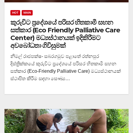
HOT
MAIN
කුරුවිට ප්‍රදේශයේ පරිසර හිතකාමී සහන
සත්කාර (Eco Friendly Palliative Care
Center) මධ්‍යස්ථානයක් ඉදිකිරීමට
අවබෝධතා ගිවිසුමක්
නිමල් රාජපක්ෂ- සබරගමුව පළාතේ රත්නපුර
දිස්ත්‍රික්කයේ කුරුවිට ප්‍රදේශයේ පරිසර හිතකාමී සහන
සත්කාර (Eco-Friendly Palliative Care) මධ්‍යස්ථානයක්
ස්ථාපිත කිරීම සඳහා සෞඛ්‍ය…