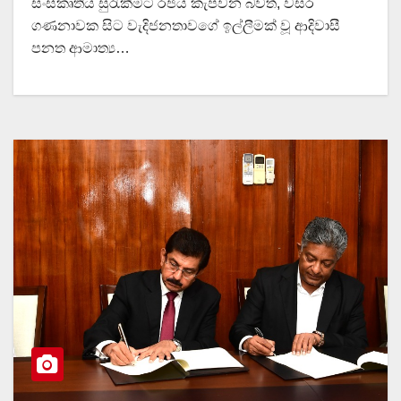
සංස්කෘතිය සුරැකීමට රජය කැපවන බවත්, වසර
ගණනාවක සිට වැදිජනතාවගේ ඉල්ලීමක් වූ ආදිවාසී
පනත ආමාත්‍ය…