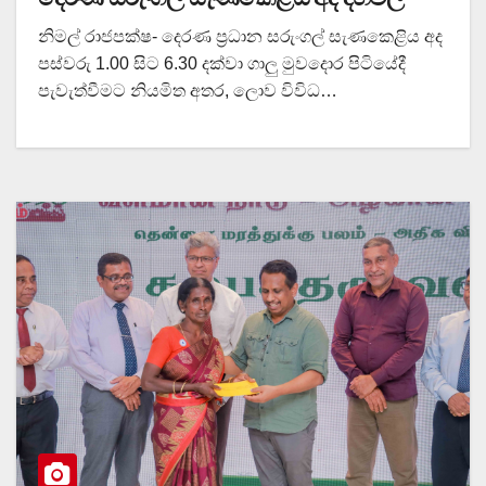
නිමල් රාජපක්ෂ- දෙරණ ප්‍රධාන සරුංගල් සැණකෙළිය අද
පස්වරු 1.00 සිට 6.30 දක්වා ගාලු මුවදොර පිටියේදී
පැවැත්වීමට නියමිත අතර, ලොව විවිධ…