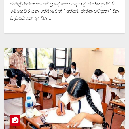
නිමල් රාජපක්ෂ- පවිත්‍ර දේශයක් සඳහා වූ ජාතික පුරවැසි
මෙහෙවර යන තේමාවෙන් ” අත්තම ජාතික පවිත්‍රතා ” දින
වැඩසටහන අද දින…