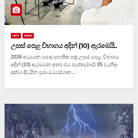
HOT
MAIN
උසස් පෙළ විභාගය අදින් (10) ඇරඹෙයි..
2026 අධ්‍යයන පොදු සහතික පත්‍ර උසස් පෙළ විභාගය
අදින් (10) ඇරඹෙන අතර එය සැප්තැම්බර් 05 වැනිදා
දක්වා දිවයින පුරා මධ්‍යස්ථාන…