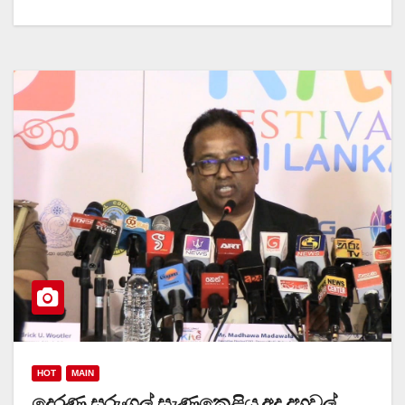
HOT
MAIN
දෙරණ සරුංගල් සැණකෙළිය අද දහවල්