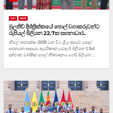
HOT
MAIN
මුලතිව් දිස්ත්‍රික්කයේ පොල් වගාකරුවන්ට
රුපියල් මිලියන 22.7ක සහනාධාර..
නිමල් රාජපක්ෂ- 2030 වන විට ශ්‍රී ලංකාවේ පොල්
අපනයන ආදායම ඇමරිකානු ඩොලර් බිලියන 1.5ක්
දක්වාත්, වාර්ෂික පොල් නිෂ්පාදනය ගෙඩි මිලියන…