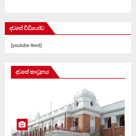
දවසේ වීඩියෝව
[youtube-feed]
දවසේ කාටූනය