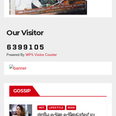
Our Visitor
Powered By
WPS Visitor Counter
GOSSIP
HOT
LIFESTYLE
MAIN
ජනප්‍රිය ලේඛක ලේඛිකාවන්ගේ හා