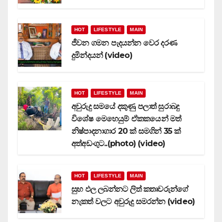
HOT
LIFESTYLE
MAIN
ජීවන ගමන පැදයන්න වෙර දරණ
දුමින්දයන් (video)
HOT
LIFESTYLE
MAIN
අවුරුදු සමයේ දකුණු පලාත් සුරාබදු
විශේෂ මෙහෙයුම් ඒකකයෙන් මත්
නිෂ්පාදනාගාර 20 ක් සමගින් 35 ක්
අත්අඩංගුට..(photo) (video)
HOT
LIFESTYLE
MAIN
සුභ ඵල ලබන්නට ලිත් කතෘවරුන්ගේ
නැකත් වලට අවුරුදු සමරන්න (video)