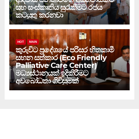
සහ සංස්කෘතිය සුරැකීමට රජය
කටයුතු කරනවා
HOT
MAIN
කුරුවිට ප්‍රදේශයේ පරිසර හිතකාමී
සහන සත්කාර (Eco Friendly
Palliative Care Center)
මධ්‍යස්ථානයක් ඉදිකිරීමට
අවබෝධතා ගිවිසුමක්