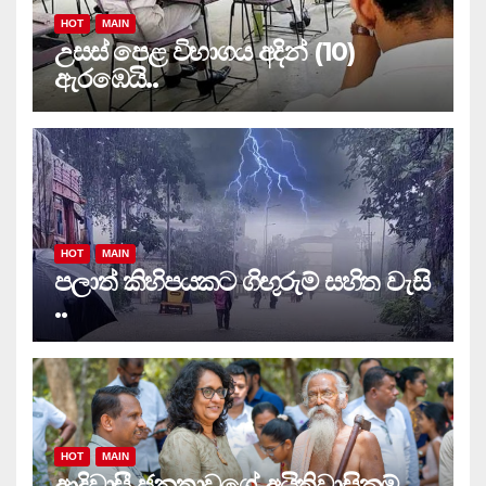
HOT
MAIN
උසස් පෙළ විභාගය අදින් (10)
ඇරඹෙයි..
HOT
MAIN
පලාත් කිහිපයකට ගිඟුරුම් සහිත වැසි
..
HOT
MAIN
ආදිවාසී ජනතාවගේ අයිතිවාසිකම්