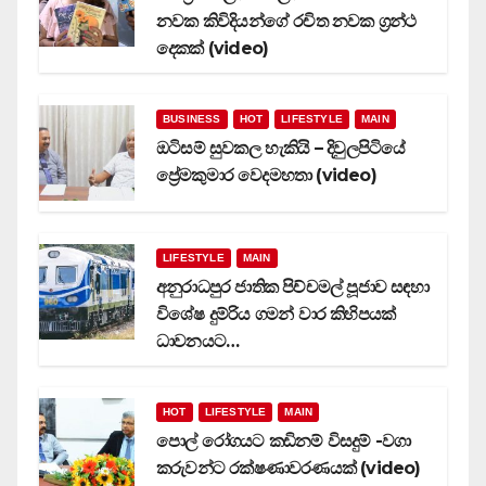
නවක කිවිදියන්ගේ රචිත නවක ග්‍රන්ථ
දෙකක් (video)
BUSINESS
HOT
LIFESTYLE
MAIN
ඔටිසම් සුවකල හැකියි – දිවුලපිටියේ
ප්‍රේමකුමාර වෙදමහතා (video)
LIFESTYLE
MAIN
අනුරාධපුර ජාතික පිච්චමල් පූජාව සඳහා
විශේෂ දුම්රිය ගමන් වාර කිහිපයක්
ධාවනයට…
HOT
LIFESTYLE
MAIN
පොල් රෝගයට කඩිනම් විසදුම් -වගා
කරුවන්ට රක්ෂණාවරණයක් (video)