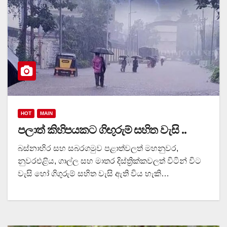
HOT
MAIN
පලාත් කිහිපයකට ගිඟුරුම් සහිත වැසි ..
බස්නාහිර සහ සබරගමුව පළාත්වලත් මහනුවර,
නුවරඑළිය, ගාල්ල සහ මාතර දිස්ත්‍රික්කවලත් විටින් විට
වැසි හෝ ගිගුරුම් සහිත වැසි ඇති විය හැකි…