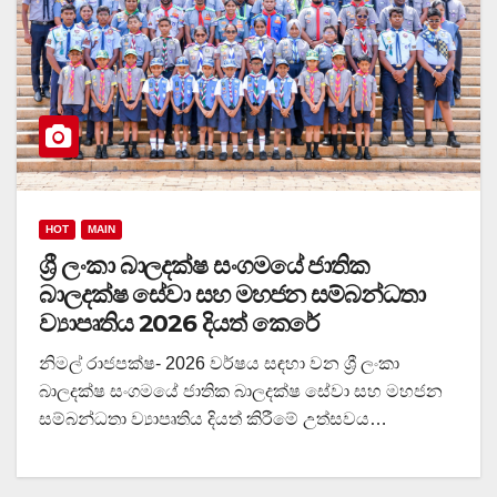
HOT
MAIN
ශ්‍රී ලංකා බාලදක්ෂ සංගමයේ ජාතික
බාලදක්ෂ සේවා සහ මහජන සම්බන්ධතා
ව්‍යාපෘතිය 2026 දියත් කෙරේ
නිමල් රාජපක්ෂ- 2026 වර්ෂය සඳහා වන ශ්‍රී ලංකා
බාලදක්ෂ සංගමයේ ජාතික බාලදක්ෂ සේවා සහ මහජන
සම්බන්ධතා ව්‍යාපෘතිය දියත් කිරීමේ උත්සවය…