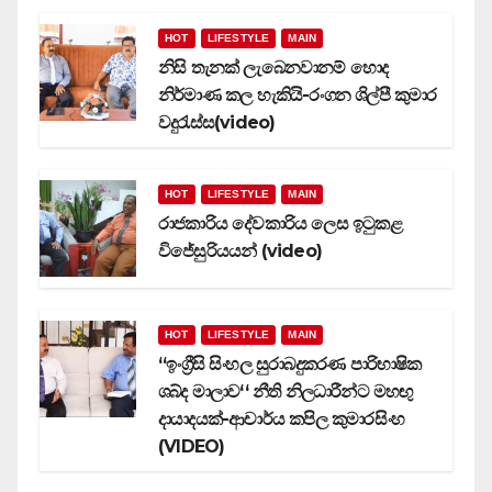
HOT
LIFESTYLE
MAIN
නිසි තැනක් ලැබෙනවානම් හොද
නිර්මාණ කල හැකියි-රංගන ශිල්පී කුමාර
වදුරැස්ස(video)
HOT
LIFESTYLE
MAIN
රාජකාරිය දේවකාරිය ලෙස ඉටුකළ
විජේසුරියයන් (video)
HOT
LIFESTYLE
MAIN
‘‘ඉංග්‍රීසි සිංහල සුරාබදුකරණ පාරිභාෂික
ශබ්ද මාලාව‘‘ නීති නිලධාරීන්ට මහඟු
දායාදයක්-ආචාර්ය කපිල කුමාරසිංහ
(VIDEO)