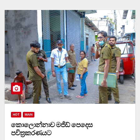
HOT
MAIN
කොලොන්නාව මජිඩ් පෙදෙස
පවිත්‍රකරණයට