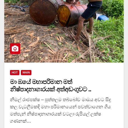
HOT
MAIN
මා ඹයේ මහාපරිමාන මත්
නිෂ්පාදනාගාරයක් අත්අඩංගුවට ..
නිමල් රාජපක්ෂ – පුත්තලම තබ්බෝව මාඔය අවට සිදු
කල වැටලීමකදි මහා පරිමානයෙන් පවත්වාගෙන ගිය
මත්පැන් නිෂ්පාදනාගාරයක් වටලා රුපියල් ලක්ෂ
ගණනක්…