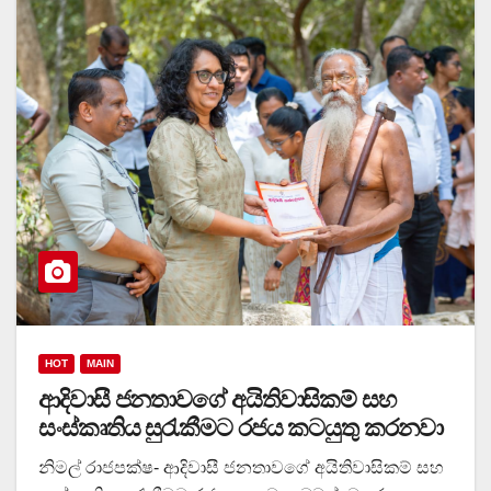
HOT
MAIN
ආදිවාසී ජනතාවගේ අයිතිවාසිකම් සහ
සංස්කෘතිය සුරැකීමට රජය කටයුතු කරනවා
නිමල් රාජපක්ෂ- ආදිවාසී ජනතාවගේ අයිතිවාසිකම් සහ