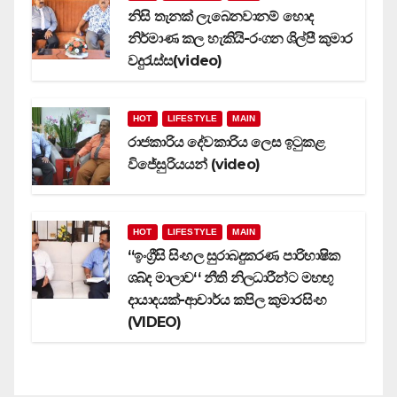
නිසි තැනක් ලැබෙනවානම් හොද
නිර්මාණ කල හැකියි-රංගන ශිල්පී කුමාර
වදුරැස්ස(video)
HOT
LIFESTYLE
MAIN
රාජකාරිය දේවකාරිය ලෙස ඉටුකළ
විජේසුරියයන් (video)
HOT
LIFESTYLE
MAIN
‘‘ඉංග්‍රීසි සිංහල සුරාබදුකරණ පාරිභාෂික
ශබ්ද මාලාව‘‘ නීති නිලධාරීන්ට මහඟු
දායාදයක්-ආචාර්ය කපිල කුමාරසිංහ
(VIDEO)