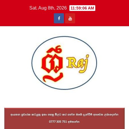
Skip
Sat. Aug 8th, 2026
11:59:07 AM
to
content
Sri Raj News