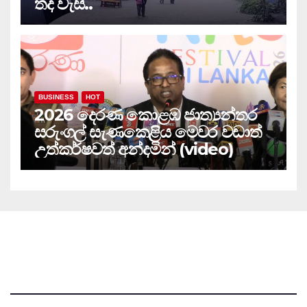
තද වැසි..
BUSINESS
HOT
2026 දෙරණ කොළඹ ජාත්‍යන්තර
සරුංගල් සැණකෙළිය මෙවර වඩාත්
උත්කර්ෂවත් අන්දමින් (video)