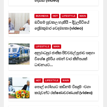
දෙකක් (video)
BUSINESS
HOT
LIFESTYLE
MAIN
ඔටිසම් සුවකල හැකියි – දිවුලපිටියේ
ප්‍රේමකුමාර වෙදමහතා (video)
LIFESTYLE
MAIN
අනුරාධපුර ජාතික පිච්චමල් පූජාව සඳහා
විශේෂ දුම්රිය ගමන් වාර කිහිපයක්
ධාවනයට…
HOT
LIFESTYLE
MAIN
පොල් රෝගයට කඩිනම් විසදුම් -වගා
කරුවන්ට රක්ෂණාවරණයක් (video)