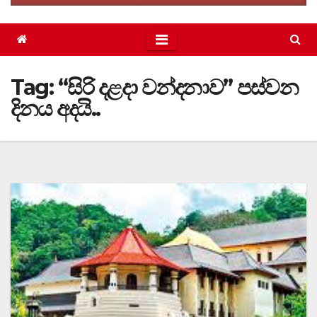
Tag:
“සිරි දළදා වන්දනාව” පස්වන
දිනය අදයි..