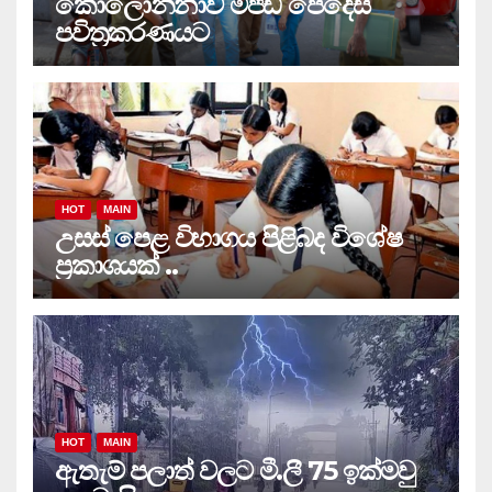
කොලොන්නාව මජිඩ් පෙදෙස
පවිත්‍රකරණයට
HOT
MAIN
උසස් පෙළ විභාගය පිළිබද විශේෂ
ප්‍රකාශයක් ..
HOT
MAIN
ඇතැම් පලාත් වලට මී.ලී 75 ඉක්මවු