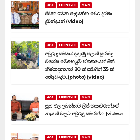
HOT
LIFESTYLE
MAIN
ජීවන ගමන පැදයන්න වෙර දරණ
දුමින්දයන් (video)
HOT
LIFESTYLE
MAIN
අවුරුදු සමයේ දකුණු පලාත් සුරාබදු
විශේෂ මෙහෙයුම් ඒකකයෙන් මත්
නිෂ්පාදනාගාර 20 ක් සමගින් 35 ක්
අත්අඩංගුට..(photo) (video)
HOT
LIFESTYLE
MAIN
සුභ ඵල ලබන්නට ලිත් කතෘවරුන්ගේ
නැකත් වලට අවුරුදු සමරන්න (video)
HOT
LIFESTYLE
MAIN