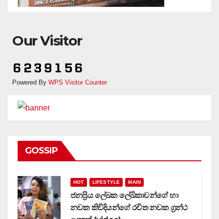
Our Visitor
Powered By
WPS Visitor Counter
GOSSIP
HOT
LIFESTYLE
MAIN
ජනප්‍රිය ලේඛක ලේඛිකාවන්ගේ හා
නවක කිවිදියන්ගේ රචිත නවක ග්‍රන්ථ