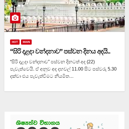
HOT
MAIN
“සිරි දළදා වන්දනාව” පස්වන දිනය අදයි..
“සිරි දළදා වන්දනාව” පස්වන දිනටත් අද (22)
පැවැත්වෙයි. ඒ අනුව අද දහවල් 11.00 සිට පස්වරු 5.30
දක්වා එය පැවැත්වීමට නියමිත…