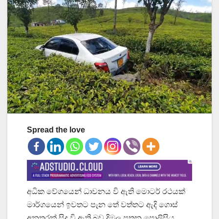
Spread the love
අධික වේගයෙන් ධාවනය වි ඇති මොටර් රථයක්
මාර්ගයෙන් ඉවතට පැන තේ වත්තට ඇදි ගොස්
අනතුරක් සිදු වි ඇති බව දිඹුල පතන පොලිසිය