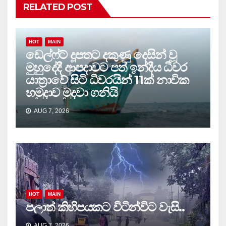
RELATED POST
HOT
MAIN
ඩෙල්ෆ්ට් දූපතට දකුණු දෙසින් වූ
මුහුදේදී ආපදාවට පත් ඉන්දීය ධීවර
යාත්‍රාවේ සිටි ධීවරයින් 11ක් නාවික
හමුදාව මුදවා ගනියි
AUG 7, 2026
HOT
MAIN
පලාත් කිහිපයකට විටින්විට වැසි..
AUG 7, 2026