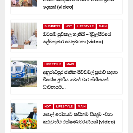
දෙකක් (video)
BUSINESS
HOT
LIFESTYLE
MAIN
ඔටිසම් සුවකල හැකියි – දිවුලපිටියේ
ප්‍රේමකුමාර වෙදමහතා (video)
LIFESTYLE
MAIN
අනුරාධපුර ජාතික පිච්චමල් පූජාව සඳහා
විශේෂ දුම්රිය ගමන් වාර කිහිපයක්
ධාවනයට…
HOT
LIFESTYLE
MAIN
පොල් රෝගයට කඩිනම් විසදුම් -වගා
කරුවන්ට රක්ෂණාවරණයක් (video)