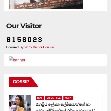
Our Visitor
Powered By
WPS Visitor Counter
GOSSIP
HOT
LIFESTYLE
MAIN
ජනප්‍රිය ලේඛක ලේඛිකාවන්ගේ හා
නවක කිවිදියන්ගේ රචිත නවක ග්‍රන්ථ