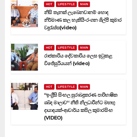
HOT
LIFESTYLE
MAIN
නිසි තැනක් ලැබෙනවානම් හොද
නිර්මාණ කල හැකියි-රංගන ශිල්පී කුමාර
වදුරැස්ස(video)
HOT
LIFESTYLE
MAIN
රාජකාරිය දේවකාරිය ලෙස ඉටුකළ
විජේසුරියයන් (video)
HOT
LIFESTYLE
MAIN
‘‘ඉංග්‍රීසි සිංහල සුරාබදුකරණ පාරිභාෂික
ශබ්ද මාලාව‘‘ නීති නිලධාරීන්ට මහඟු
දායාදයක්-ආචාර්ය කපිල කුමාරසිංහ
(VIDEO)