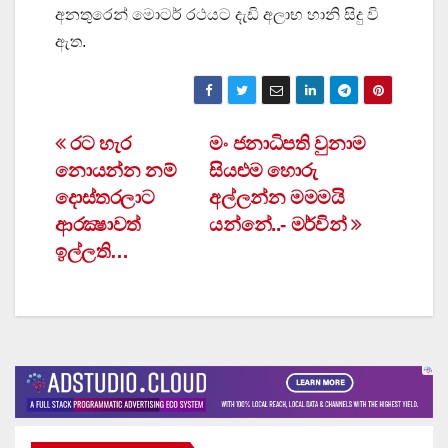
අනතුරෙන් මොටර් රථයට දැඩි අලාභ හානි සිදු වි
ඇත.
Post
රට හැර
මං ජනාධිපති වුනාම
නොයන්න නම්
සියළුම හොරු
navigation
දොස්තරලාට
අල්ලන්න මමමයි
ආරක්‍ෂාවත්
යන්නේ..- මර්වින්
ඉල්ලති…