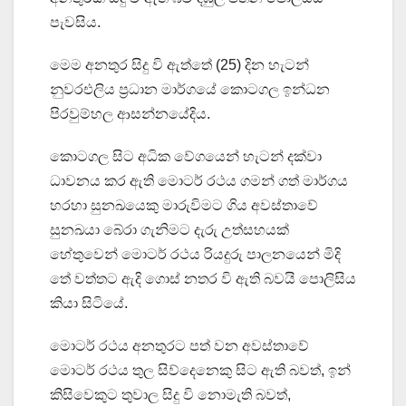
පැවසිය.
මෙම අනතුර සිදු වි ඇත්තේ (25) දින හැටන්
නුවරඑලිය ප්‍රධාන මාර්ගයේ කොටගල ඉන්ධන
පිරවුම්හල ආසන්නයේදිය.
කොටගල සිට අධික වේගයෙන් හැටන් දක්වා
ධාවනය කර ඇති මොටර් රථය ගමන් ගත් මාර්ගය
හරහා සුනඛයෙකු මාරුවිමට ගිය අවස්තාවේ
සුනඛයා බේරා ගැනිමට දැරු උත්සහයක්
හේතුවෙන් මොටර් රථය රියදුරු පාලනයෙන් මිදි
තේ වත්තට ඇදි ගොස් නතර වි ඇති බවයි පොලිසිය
කියා සිටියේ.
මොටර් රථය අනතුරට පත් වන අවස්තාවේ
මොටර් රථය තුල සිව්දෙනෙකු සිට ඇති බවත්, ඉන්
කිසිවෙකුට තුවාල සිදු වි නොමැති බවත්,