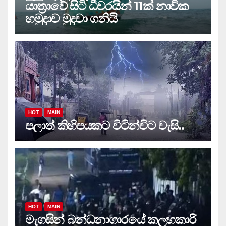
යාත්‍රාවේ සිටි ධීවරයින් 11ක් නාවික
හමුදාව මුදවා ගනියි
HOT
MAIN
පලාත් කිහිපයකට විටින්විට වැසි..
HOT
MAIN
මැගසින් බන්ධනාගාරයේ කලහකාරි