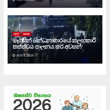
HOT
MAIN
මැගසින් බන්ධනාගාරයේ කලහකාරි
තත්ත්වය පාලනය කර අවසන්
AUG 7, 2026