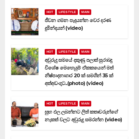
HOT
LIFESTYLE
MAIN
ජීවන ගමන පැදයන්න වෙර දරණ
දුමින්දයන් (video)
HOT
LIFESTYLE
MAIN
අවුරුදු සමයේ දකුණු පලාත් සුරාබදු
විශේෂ මෙහෙයුම් ඒකකයෙන් මත්
නිෂ්පාදනාගාර 20 ක් සමගින් 35 ක්
අත්අඩංගුට..(photo) (video)
HOT
LIFESTYLE
MAIN
සුභ ඵල ලබන්නට ලිත් කතෘවරුන්ගේ
නැකත් වලට අවුරුදු සමරන්න (video)