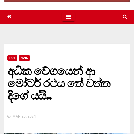
HOT
MAIN
අධික වේගයෙන් ආ
මෝටර් රථය තේ වත්ත
දිගේ යයි..
MAR 25, 2024