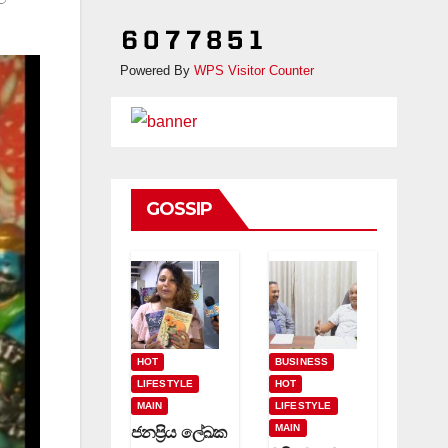
Powered By
WPS Visitor Counter
GOSSIP
HOT
BUSINESS
LIFESTYLE
HOT
MAIN
LIFESTYLE
MAIN
ජනප්‍රිය ලේඛක