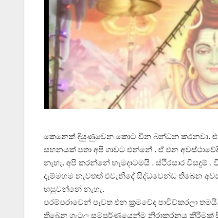
කෙනෙක් දියුණුවෙන කොට වින බන්ධන කරනවා. එහිද
සහනයක් පතා අපි ගාවට එන්නේ . ඒ එන අවස්ථාවේ
නැහැ. අපි කරන්නේ හැමදාටමයි . ස්ථිරසාර විසදුම්
දැම්මහම නැවතත් එවැනිදේ සිද්ධවෙන්ඩ තිබෙන අවස්
හසුවන්නේ නැහැ.
පරම්පරාවෙන් පැවත එන ක්‍රමවේද පාවිච්කරලා තමයි
තිබෙන ගැටලු සම්පුර්ණයෙන්ම නිරාකරනය කිරීමක් සි