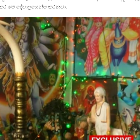
තා කර මේ දේවාලයෙන්ම කරනවා.