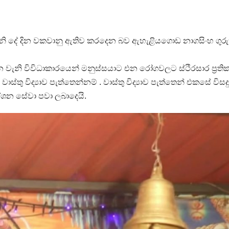
වැනි දේ දින වකවානු ඇතිව කරදෙන බව ඇහැළියගොඩ නාගසිංහ ගුරු
න වැනි විවිධාකාරයෙන් මනුස්සයාට එන රෝගවලට ස්ථිරසාර ප්‍රති
 . වාස්තු විද්‍යාව පැත්තෙන්නම් . වාස්තු විද්‍යාව පැත්තෙන් එකසේ විසදු
දේශන සේවා පවා ලබාදෙයි.