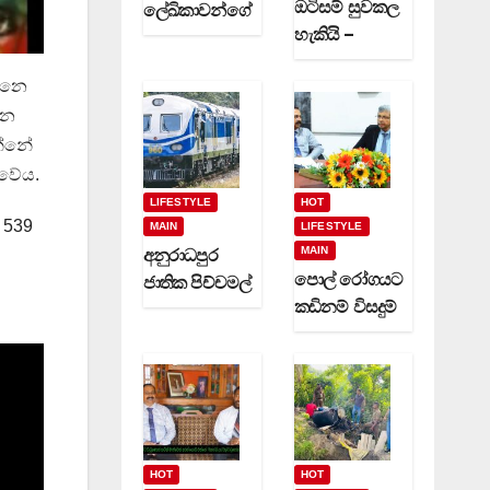
ඔටිසම් සුවකල
ලේඛිකාවන්ගේ
හැකියි –
හා නවක
දිවුලපිටියේ
කිවිදියන්ගේ
්වනෙ
ප්‍රේමකුමාර
රචිත නවක
ෙන
වෙදමහතා
ග්‍රන්ථ දෙකක්
(video)
න්නේ
(video)
ුවේය.
LIFESTYLE
HOT
 539
MAIN
LIFESTYLE
MAIN
අනුරාධපුර
පොල් රෝගයට
ජාතික පිච්චමල්
කඩිනම් විසදුම්
පූජාව සඳහා
-වගා කරුවන්ට
විශේෂ දුම්රිය
රක්ෂණාවරණ
ගමන් වාර
යක් (video)
කිහිපයක්
ධාවනයට…
HOT
HOT