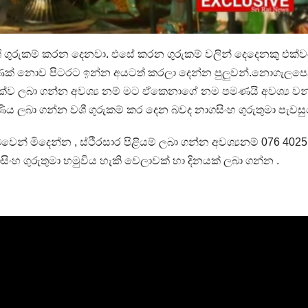
ී ගුරුකම් කරන දෙනවා. එසේ කරන ගුරුකම් වලින් දෙදෙනකු එක
 පමණක් නොව පිටරට ඉන්න අයටත් කරලා දෙන්න පුලුවන්.නොගැලප
ක්ව ලබා ගන්න අවශ්‍ය නම් මට ඒකෙනාගේ නම පමණයි අවශ්‍ය ව
ය ලබා ගන්න වශී ගුරුකම් කර දෙන බවද නාගසිංහ ගුරුතුමා පැවස
ෙන් මිදෙන්න , ස්ථිරසාර පිළියම් ලබා ගන්න අවශ්‍යනම් 076 4025
ගුරුතුමා හමුවිය හැකි වෙලාවක් හා දිනයක් ලබා ගන්න .