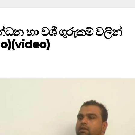
ධන හා වශී ගුරුකම් වලින්
tho)(video)