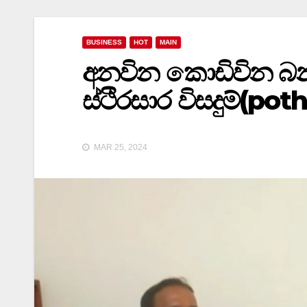
BUSINESS
HOT
MAIN
අනවින කොඩිවින බන්
ස්ථිරසාර විසදුම්(po
MAR 25, 2024