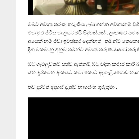
ඹබට අවශ්‍ය තරණ තරුණිය ලබා ගන්න අවශ්‍යනම් වශ
එක මුළු ජීවිත කාලයටමයි සිදුවන්නේ . ලංකාවේ
අයෙක් නම් එවා ඉවත්කර දෙන්නත් . තමන්ට කෙනෙ
දින වකවානු අනුව තමන්ට අවශ්‍ය තරුණයාහෝ තරුණි
ඹබ ගැටලුවකට පත්වී ඇත්නම් ඹබ විදින කරදර කාරී බව
යන දුරකථන අංකයට කථා කොට ඇහැළියගොඩ නාගසිංහ 
තව දුරටත් අදහස් දැක්වු නාගසිංහ ගුරුතුමා ,