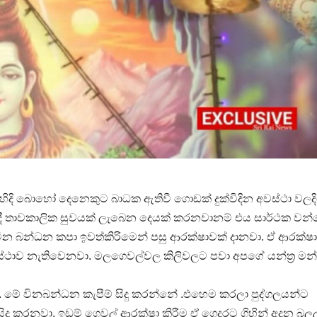
ි බොහෝ දෙනෙකුට බාධක ඇතිවී ගොඩක් දුක්විදින අවස්ථා වලදි
දී තාවකාලික සුවයක් ලැබෙන දෙයක් කරනවානම් එය සාර්ථක වන
 . වින බන්ධන කපා ඉවත්කිරිමෙන් පසු ආරක්ෂාවක් දානවා. ඒ ආරක්ෂ
ථාව නැතිවෙනවා. මලගෙවල්වල කිලිවලට පවා අපගේ යන්ත්‍ර මන්ත්
. මේ විනබන්ධන කැපීම් සිදු කරන්නේ .එහෙම කරලා පුද්ගලයන්ට
දු කරනවා. ඉඩම් ගෙවල් ආරක්ෂා කිරීම ඒ ගෙදරට ගිහින් අදුන බල