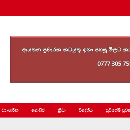
ව්‍යාපාරික
ගොසිප්
ක්‍රීඩා
විදේශීය
සුවිශේෂී පුවත