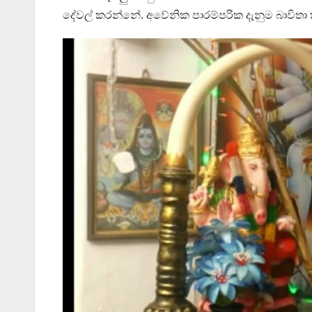
දේවල් කරන්නේ. අවේනික පාරම්පරික දැනුම බාවි