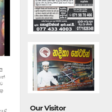
යි
්නේ
ාව
‍ර
Our Visitor
ලා ඒ