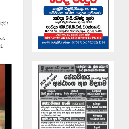
තුමා
කාර
ම්