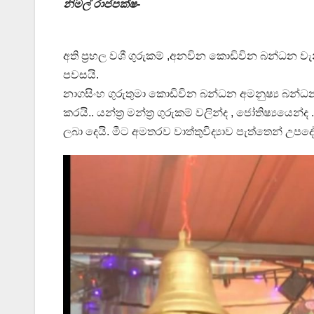
නිමල් රාජපක්ෂ-
අති ප්‍රභල වශී ගුරුකම් ,අනවින කොඩිවින බන්ධන 
පවසයි.
නාගසිංහ ගුරුතුමා කොඩිවින බන්ධන අමනුෂ්‍ය බන්ධ
කරයි.. යන්ත්‍ර මන්ත්‍ර ගුරුකම් වලින්ද , ජෝතිෂ්‍යයෙන්ද
ලබා දෙයි. මීට අමතරව වාත්තුවිද්‍යාව පැත්තෙන් උප