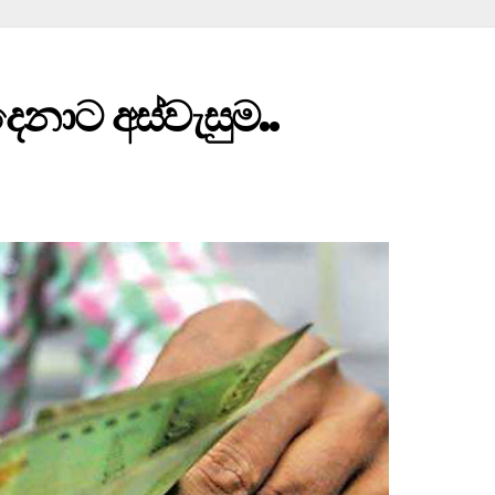
දෙනාට අස්වැසුම..