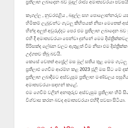
ප්‍රතිලාභ ලබාදෙන බව මුදල් රාජ්‍ය අමාත්‍යවරයා පවසය
කෑගල්ල , නුවරඑළිය , බදුල්ල සහ පොලොන්නරුව යන දිස
හිමිකම් ලැබූවන්ට ගැටලු කිහිපයක් නිසා මෙතෙක් අස්ව
හින්දු අලුත් අවුරුද්දට පෙර එම ප්‍රතිලාභ ලබාදෙන බව 
එහි දී අමාත්‍යවරයා පෙන්වා දුන්නේ මෙම දිස්ත්‍රික්කවල
පිරිසක්ද ලේඛන වලට ඇතුළත් වීම නිසා එම දිස්ත්‍
උද්ගතව තිබූ බවයි.
කෙසේ වෙතත් අප්‍රේල් මස මුල් සතිය තුළ මෙම ගැටලු 
ප්‍රතිලාඵ ගෙවීම ආරම්භ කළ 2023 ජූලි මස සිට මේ දක
ප්‍රතිලාභ ලබාදීමට අස්වැසුම ප්‍රතිලාභ මණ්ඩලය ප
අමාත්‍යවරයා සඳහන් කළේ.
එම ගෙවීම් වලින් අනතුරුව අස්වැසුම ප්‍රතිලාභ හි
විශ්වාස කරන බවද අමාත්‍යවරයා එහිදී පවසා සිටියා.