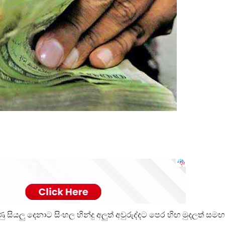
ුණු සියලු දෙනාට සිංහල හින්දු අලුත් අවුරුද්දට පෙර හිඟ මුදලත් සම