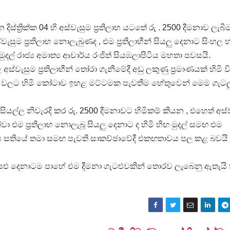
ි
්ත්‍රික්ක 04 හි අස්වැසුම ප්‍රතිලාභ යටතේ රු . 2500 දීමනාව ලැබ
ැසුම ප්‍රතිලාභ නොලැබුණද , එම ප්‍රතිලාභීන් සියලු දෙනාට සිංහල 
මුදල් රාජ්‍ය අමාත්‍ය ආචාර්ය රංජිත් සියඹලාපිටිය මහතා පවසයි.
 අස්වැසුම ප්‍රතිලාභීන් තෝරා ගැනීමේදී අඩු ලකුණු ප්‍රමාණයක් හිමි 
රික්ක වලට හිමි කෝටාව ඉහළ මට්ටමක පැවතීම හේතුවෙන් මෙම ගැට
සියල්ල නිවැරදි කර රු. 2500 දීමනාවට හිමිකම් කියන , එහෙත් අස්
්වා එම ප්‍රතිලාභ නොලැබූ සියලු දෙනාට ද හිමි හිඟ මුදල් සමඟ එම
සුගිය සතියේ තමා සමඟ පැවති සාකච්ඡාවේදී එකඟතාවය පල කළ බවයි
මි සියළු දෙනාටම පාහේ එම දීමනා ගැටළුවකින් තොරව ලැබෙනු ඇතැයි