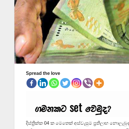
Spread the love
දිස්ත්‍රික්ක 04 ක මෙතෙක් අස්වැසුම ප්‍රතිලාභ නොලැබ