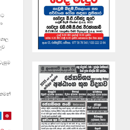
ීමට
හා
විශාල
ලුව
වැසුම
 තමන්