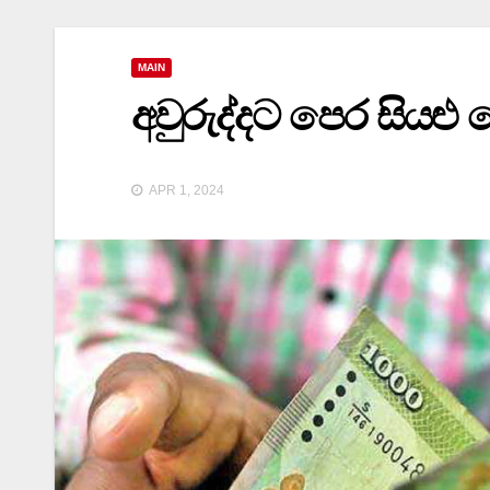
MAIN
අවුරුද්දට පෙර සියළු 
APR 1, 2024