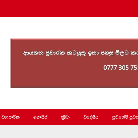
ව්‍යාපාරික
ගොසිප්
ක්‍රීඩා
විදේශීය
සුවිශේෂී පුවත