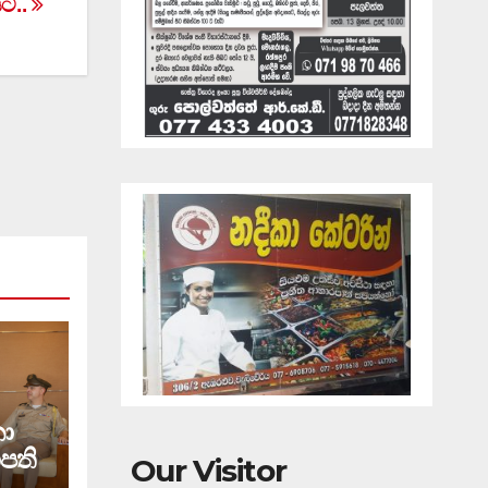
යට..
කා
පති
Our Visitor