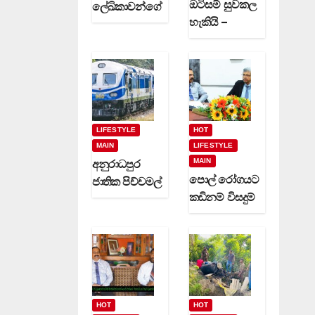
ඔටිසම් සුවකල
ලේඛිකාවන්ගේ
හැකියි –
හා නවක
දිවුලපිටියේ
කිවිදියන්ගේ
ප්‍රේමකුමාර
රචිත නවක
වෙදමහතා
ග්‍රන්ථ දෙකක්
(video)
(video)
LIFESTYLE
HOT
MAIN
LIFESTYLE
MAIN
අනුරාධපුර
පොල් රෝගයට
ජාතික පිච්චමල්
කඩිනම් විසදුම්
පූජාව සඳහා
-වගා කරුවන්ට
විශේෂ දුම්රිය
රක්ෂණාවරණ
ගමන් වාර
යක් (video)
කිහිපයක්
ධාවනයට…
HOT
HOT