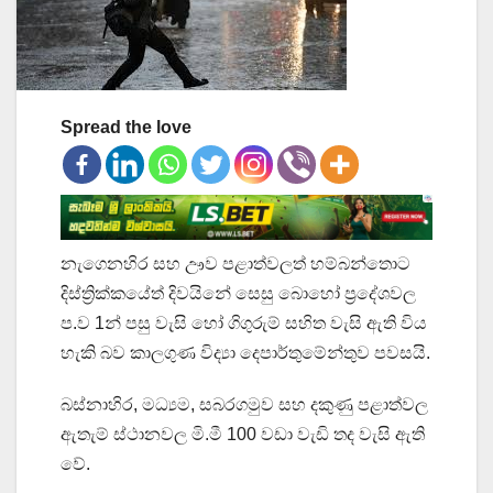
Spread the love
නැගෙනහිර සහ ඌව පළාත්වලත් හම්බන්තොට
දිස්ත්‍රික්කයේත් දිවයිනේ සෙසු බොහෝ ප්‍රදේශවල
ප.ව 1න් පසු වැසි හෝ ගිගුරුම් සහිත වැසි ඇති විය
හැකි බව කාලගුණ විද්‍යා දෙපාර්තුමේන්තුව පවසයි.
බස්නාහිර, මධ්‍යම, සබරගමුව සහ දකුණු පළාත්වල
ඇතැම් ස්ථානවල මි.මී 100 වඩා වැඩි තද වැසි ඇති
වේ.