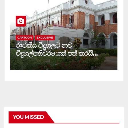
CARTOON
MAIN
සියලු‍ පාසල් ඩිජිටල්කරණය 
් කරයි…
ම ජාලයකට ගතයුතුයි
YOU MISSED