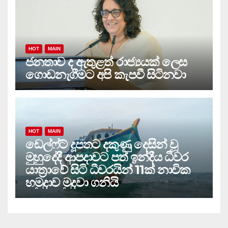
HOT
MAIN
ජනතාව ද ඇතුළත් රාජ්‍යයක් ලෙස
ගොඩනැගීමට අපි කැපවී සිටිනවා
HOT
MAIN
ඩෙල්ෆ්ට් දූපතට දකුණු දෙසින් වූ
මුහුදේදී ආපදාවට පත් ඉන්දීය ධීවර
යාත්‍රාවේ සිටි ධීවරයින් 11ක් නාවික
හමුදාව මුදවා ගනියි