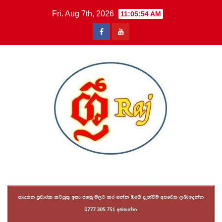
Skip
Fri. Aug 7th, 2026
11:05:55 AM
to
content
Sri Raj News