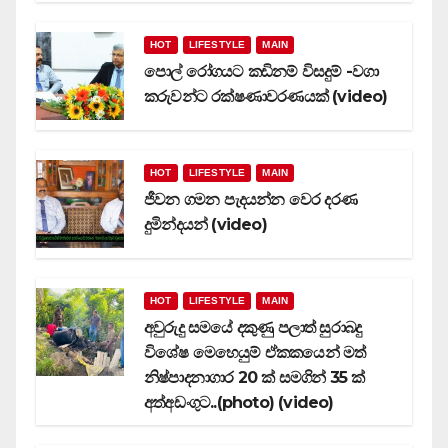
HOT
LIFESTYLE
MAIN
පොල් රෝගයට කඩිනම් විසදුම් -වගා
කරුවන්ට රක්ෂණාවරණයක් (video)
HOT
LIFESTYLE
MAIN
ජීවන ගමන පැදයන්න වෙර දරණ
දුමින්දයන් (video)
HOT
LIFESTYLE
MAIN
අවුරුදු සමයේ දකුණු පලාත් සුරාබදු
විශේෂ මෙහෙයුම් ඒකකයෙන් මත්
නිෂ්පාදනාගාර 20 ක් සමගින් 35 ක්
අත්අඩංගුට..(photo) (video)