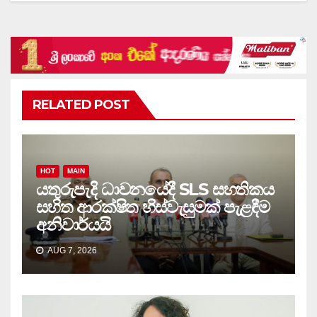
RELATED POST
HOT
MAIN
යතුරුපැදි ධාවනයේදී SLS සහතිකය
සහිත ආරක්ෂිත හිස්වැසුමක් පැළඳීම
අනිවාර්යයි
AUG 7, 2026