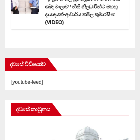
ශබ්ද මාලාව‘‘ නීති නිලධාරීන්ට මහඟු
දායාදයක්-ආචාර්ය කපිල කුමාරසිංහ
(VIDEO)
දවසේ වීඩියෝව
[youtube-feed]
දවසේ කාටූනය