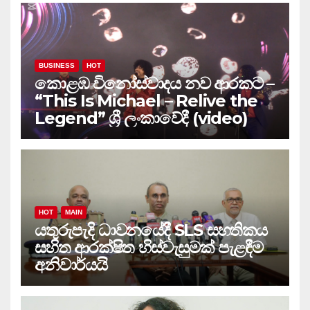
BUSINESS
HOT
කොළඹ විනෝස්වාදය නව ආරකට –
“This Is Michael – Relive the
Legend” ශ්‍රී ලංකාවේදී (video)
HOT
MAIN
යතුරුපැදි ධාවනයේදී SLS සහතිකය
සහිත ආරක්ෂිත හිස්වැසුමක් පැළඳීම
අනිවාර්යයි