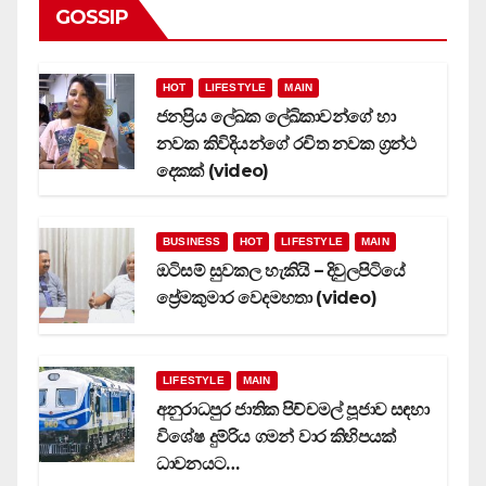
GOSSIP
HOT
LIFESTYLE
MAIN
ජනප්‍රිය ලේඛක ලේඛිකාවන්ගේ හා
නවක කිවිදියන්ගේ රචිත නවක ග්‍රන්ථ
දෙකක් (video)
BUSINESS
HOT
LIFESTYLE
MAIN
ඔටිසම් සුවකල හැකියි – දිවුලපිටියේ
ප්‍රේමකුමාර වෙදමහතා (video)
LIFESTYLE
MAIN
අනුරාධපුර ජාතික පිච්චමල් පූජාව සඳහා
විශේෂ දුම්රිය ගමන් වාර කිහිපයක්
ධාවනයට…