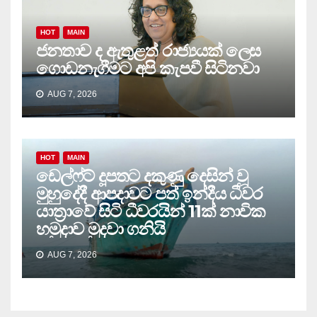
HOT
MAIN
ජනතාව ද ඇතුළත් රාජ්‍යයක් ලෙස
ගොඩනැගීමට අපි කැපවී සිටිනවා
AUG 7, 2026
HOT
MAIN
ඩෙල්ෆ්ට් දූපතට දකුණු දෙසින් වූ
මුහුදේදී ආපදාවට පත් ඉන්දීය ධීවර
යාත්‍රාවේ සිටි ධීවරයින් 11ක් නාවික
හමුදාව මුදවා ගනියි
AUG 7, 2026