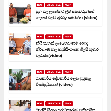
HOT
LIFESTYLE
MAIN
සුභ ඵල ලබන්නට ලිත් කතෘවරුන්ගේ
නැකත් වලට අවුරුදු සමරන්න (video)
HOT
LIFESTYLE
MAIN
නිසි තැනක් ලැබෙනවානම් හොද
නිර්මාණ කල හැකියි-රංගන ශිල්පී කුමාර
වදුරැස්ස(video)
HOT
LIFESTYLE
MAIN
රාජකාරිය දේවකාරිය ලෙස ඉටුකළ
විජේසුරියයන් (video)
HOT
LIFESTYLE
MAIN
‘‘ඉංග්‍රීසි සිංහල සුරාබදුකරණ පාරිභාෂික