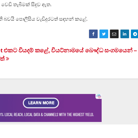
ෙඩි තැබීමක් සිදුව ඇත.
ි බවයි පොලීසිය වැඩිදුරටත් සඳහන් කළේ.
Jet එකට වියදම් කළේ, වියට්නාමයේ බෞද්ධ සංගමයෙන් –
ත්