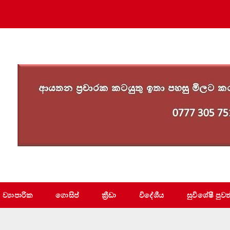
ව්‍යාපාරික
ගොසිප්
ක්‍රීඩා
විදේශීය
සුවිශේෂී පුවත