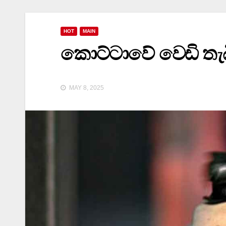
HOT
MAIN
කොට්ටාවේ වෙඩි තැබ
MAY 8, 2025