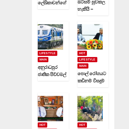
ඔටිසම් සුවකල
ලේඛිකාවන්ගේ
හැකියි –
හා නවක
දිවුලපිටියේ
කිවිදියන්ගේ
ප්‍රේමකුමාර
රචිත නවක
වෙදමහතා
ග්‍රන්ථ දෙකක්
(video)
(video)
LIFESTYLE
HOT
MAIN
LIFESTYLE
MAIN
අනුරාධපුර
පොල් රෝගයට
ජාතික පිච්චමල්
කඩිනම් විසදුම්
පූජාව සඳහා
-වගා කරුවන්ට
විශේෂ දුම්රිය
රක්ෂණාවරණ
ගමන් වාර
යක් (video)
කිහිපයක්
ධාවනයට…
HOT
HOT