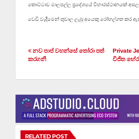
කොට්ටාව මාලපල්ල ප්‍රදේශයේ විහාරස්ථානයක් අසල ව
වෙඩි වැදීමෙන් තුවාල ලැබූ අයෙකු රෝහල්ගත කර ඇත
Post
නව පාප් වහන්සේ තෝරා පත්
Private 
කරගනී
විජිත හේර
navigation
RELATED POST