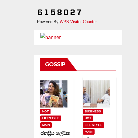
Powered By
WPS Visitor Counter
GOSSIP
HOT
BUSINESS
LIFESTYLE
HOT
MAIN
LIFESTYLE
MAIN
ජනප්‍රිය ලේඛක