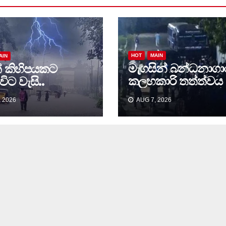
HOT
MAIN
AIN
මැගසින් බන්ධනාග
් කිහිපයකට
කලහකාරි තත්ත්වය
විට වැසි..
පාලනය කර අවසන්
 2026
AUG 7, 2026