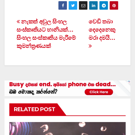
Post
නැකත් අවුල සිංහල
වෙඩි තබා
සංස්කෘතියට හානියක්…
දෙදෙනෙකු
navigation
සිංහල සංස්කෘතිය මැරීමේ
මරා දමයි…
කුමන්ත්‍රණයක්
RELATED POST