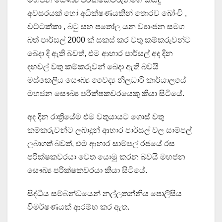
අවසරයක් හෝ අධික්ෂණයකින් තොරව බෝංචි ,
වට්ටක්කා , බටු සහ පතෝල යන ව්‍යාංජන සමග
බත් පාර්සල් 2000 ක් සකස් කර වතු කම්කරුවන්ට
බෙදා දි ඇති බවත්, එම ආහාර පාර්සල් අද දින
දහවල් වතු කම්කරුවන් බෙදා ඇති බවයි
මස්කෙලිය සෞඛ්‍ය වෛද්‍ය නිලධාරි කාර්යාලයේ
මහජන සෞඛ්‍ය පරික්ෂකවරයෙකු කියා සිටියේ.
අද දින රාත්‍රියේම එම වතුයායට ගොස් වතු
කම්කරුවන්ට ලබාදුන් ආහාර පාර්සල් වල සාම්පල්
ලබාගත් බවත්, එම ආහාර සාම්පල් රජයේ රස
පරික්ෂකවරයා වෙත යොමු කරන බවයි මහජන
සෞඛ්‍ය පරික්ෂකවරයා කියා සිටියේ.
සිද්ධිය සම්බන්ධයෙන් නල්ලතන්නිය පොලිසිය
විමර්ෂණයක් ආරම්භ කර ඇත.