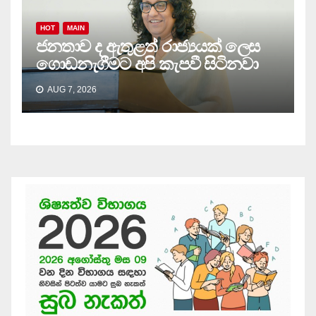
HOT
MAIN
ජනතාව ද ඇතුළත් රාජ්‍යයක් ලෙස
ගොඩනැගීමට අපි කැපවී සිටිනවා
AUG 7, 2026