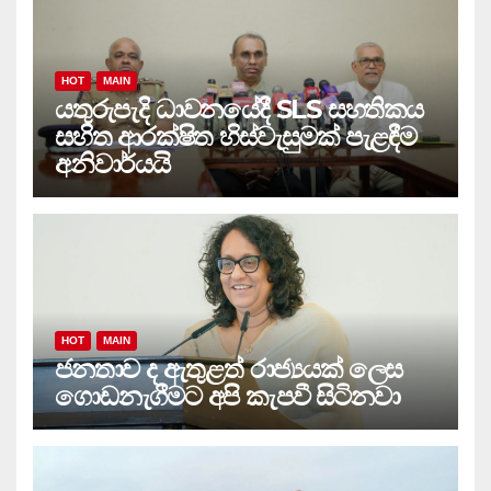
HOT
MAIN
යතුරුපැදි ධාවනයේදී SLS සහතිකය
සහිත ආරක්ෂිත හිස්වැසුමක් පැළඳීම
අනිවාර්යයි
HOT
MAIN
ජනතාව ද ඇතුළත් රාජ්‍යයක් ලෙස
ගොඩනැගීමට අපි කැපවී සිටිනවා