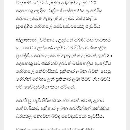
වතු කම්කරුවන් , කුඩා දරුවන් ඇතුළු 120
දෙනෙකු අද දින රාත්‍රියේ මස්කෙලිය ප්‍රාදේශිය
රෝහල වෙත ඇතුලත් කල බව මස්කෙලිය
ප්‍රාදේශිය රෝහලේ වෛද්‍යවරයෙකු පැවසිය.
ක්ලාන්තය , වමනය , උදරයේ අබාධ සහ පාචනය
යන රෝග ලක්ෂණ ඇතිව එම පිරිස මස්කෙලිය
ප්‍රාදේශිය රෝහල වෙත ඇතුලත් කල බවත්, ඉන් 25
දෙනෙකු පමණක් තව දුරටත් මස්කෙලිය ප්‍රාදේශිය
රෝහලේ නේවාසිකව ප්‍රතිකාර ලබන බවත්, සෙසු
රෝගින් රෝහලෙන් ප්‍රතිකාර ලබා පිටව ගිය බවයි
එම වෛද්‍යවරයා කියා සිටියේ.
රෝගි වු වැඩි පිරිසක් කාන්තාවන් බවත්, දැනට
නේවාසිකව ප්‍රතිකාර ලබන රෝගින්ගේ තත්ත්වය
බරපතල නොවන බවද වෛද්‍යවරයා පැවසිය.
මහජන සෞඛ්‍ය පරික්ෂකවරුන්ගේ කිසිදු