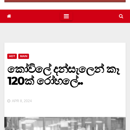
HOT
MAIN
කෝවිලේ දන්සැලෙන් කෑ
120ක් රෝහලේ..
APR 8, 2024