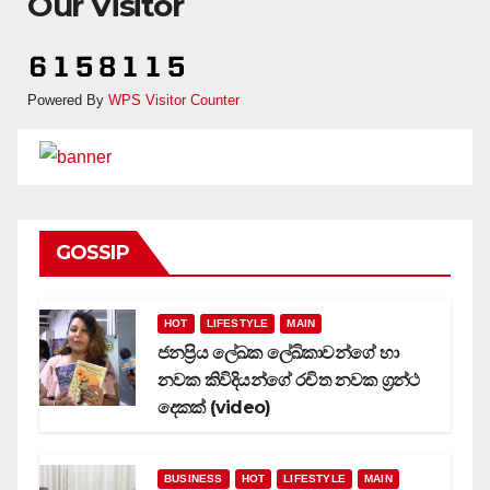
Our Visitor
Powered By
WPS Visitor Counter
GOSSIP
HOT
LIFESTYLE
MAIN
ජනප්‍රිය ලේඛක ලේඛිකාවන්ගේ හා
නවක කිවිදියන්ගේ රචිත නවක ග්‍රන්ථ
දෙකක් (video)
BUSINESS
HOT
LIFESTYLE
MAIN