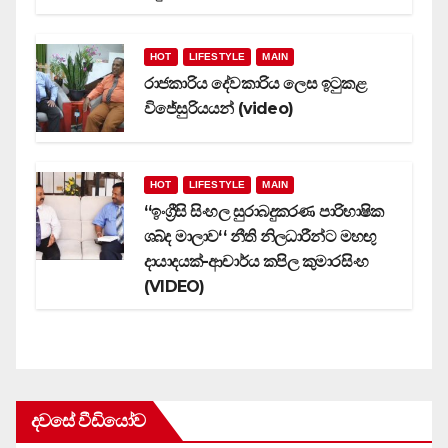
HOT
LIFESTYLE
MAIN
රාජකාරිය දේවකාරිය ලෙස ඉටුකළ
විජේසුරියයන් (video)
HOT
LIFESTYLE
MAIN
‘‘ඉංග්‍රීසි සිංහල සුරාබදුකරණ පාරිභාෂික
ශබ්ද මාලාව‘‘ නීති නිලධාරීන්ට මහඟු
දායාදයක්-ආචාර්ය කපිල කුමාරසිංහ
(VIDEO)
දවසේ වීඩියෝව