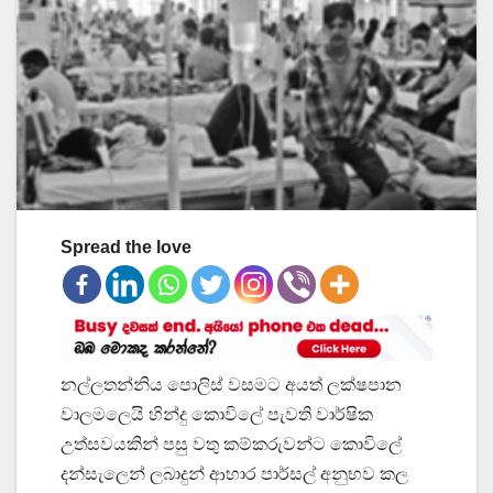
Spread the love
නල්ලතන්නිය පොලිස් වසමට අයත් ලක්ෂපාන
වාලමලෙයි හින්දු කොවිලේ පැවති වාර්ෂික
උත්සවයකින් පසු වතු කම්කරුවන්ට කොවිලේ
දන්සැලෙන් ලබාදුන් ආහාර පාර්සල් අනුභව කල