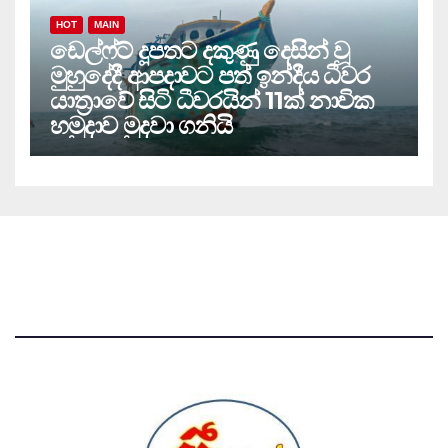
HOT
MAIN
ඩෙල්ෆ්ට් දූපතට දකුණු දෙසින් වූ
මුහුදේදී ආපදාවට පත් ඉන්දීය ධීවර
යාත්‍රාවේ සිටි ධීවරයින් 11ක් නාවික
හමුදාව මුදවා ගනියි