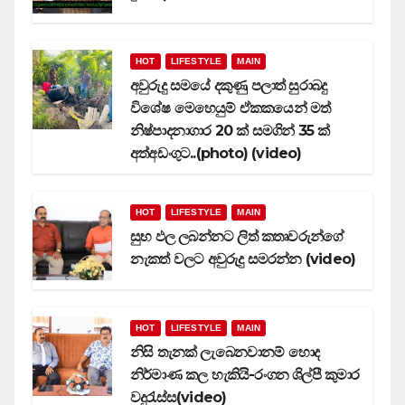
HOT
LIFESTYLE
MAIN
අවුරුදු සමයේ දකුණු පලාත් සුරාබදු
විශේෂ මෙහෙයුම් ඒකකයෙන් මත්
නිෂ්පාදනාගාර 20 ක් සමගින් 35 ක්
අත්අඩංගුට..(photo) (video)
HOT
LIFESTYLE
MAIN
සුභ ඵල ලබන්නට ලිත් කතෘවරුන්ගේ
නැකත් වලට අවුරුදු සමරන්න (video)
HOT
LIFESTYLE
MAIN
නිසි තැනක් ලැබෙනවානම් හොද
නිර්මාණ කල හැකියි-රංගන ශිල්පී කුමාර
වදුරැස්ස(video)