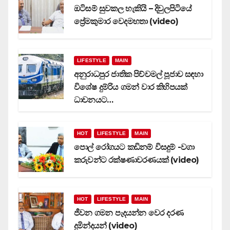
ඔටිසම් සුවකල හැකියි – දිවුලපිටියේ
ප්‍රේමකුමාර වෙදමහතා (video)
LIFESTYLE
MAIN
අනුරාධපුර ජාතික පිච්චමල් පූජාව සඳහා
විශේෂ දුම්රිය ගමන් වාර කිහිපයක්
ධාවනයට…
HOT
LIFESTYLE
MAIN
පොල් රෝගයට කඩිනම් විසදුම් -වගා
කරුවන්ට රක්ෂණාවරණයක් (video)
HOT
LIFESTYLE
MAIN
ජීවන ගමන පැදයන්න වෙර දරණ
දුමින්දයන් (video)