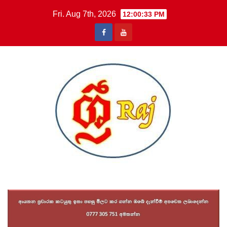
Skip
Fri. Aug 7th, 2026
12:00:34 PM
to
content
Sri Raj News