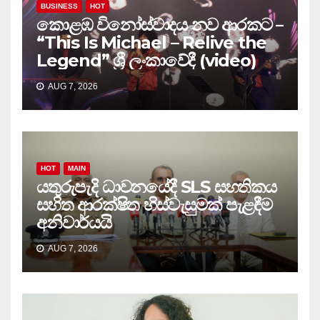
BUSINESS
HOT
කොළඹ විනෝස්වාදය නව ආරකට –
“This Is Michael – Relive the
Legend” ශ්‍රී ලංකාවේදී (video)
AUG 7, 2026
HOT
MAIN
යතුරුපැදි ධාවනයේදී SLS සහතිකය
සහිත ආරක්ෂිත හිස්වැසුමක් පැළඳීම
අනිවාර්යයි
AUG 7, 2026