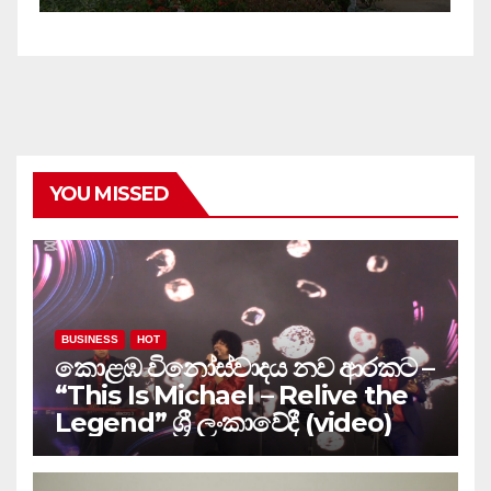
YOU MISSED
BUSINESS
HOT
කොළඹ විනෝස්වාදය නව ආරකට –
“This Is Michael – Relive the
Legend” ශ්‍රී ලංකාවේදී (video)