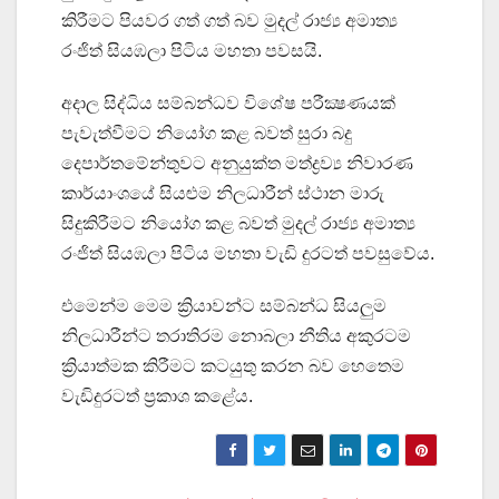
කිරීමට පියවර ගත් ගත් බව මුදල් රාජ්‍ය අමාත්‍ය
රංජිත් සියඹලා පිටිය මහතා පවසයි.
අදාල සිද්ධිය සම්බන්ධව විශේෂ පරීක්‍ෂණයක්
පැවැත්වීමට නියෝග කළ බවත් සුරා බදු
දෙපාර්තමේන්තුවට අනුයුක්ත මත්ද්‍රව්‍ය නිවාරණ
කාර්යාංශයේ සියළුම නිලධාරීන් ස්ථාන මාරු
සිදුකිරීමට නියෝග කළ බවත් මුදල් රාජ්‍ය අමාත්‍ය
රංජිත් සියඹලා පිටිය මහතා වැඩි දුරටත් පවසුවේය.
එමෙන්ම මෙම ක්‍රියාවන්ට සම්බන්ධ සියලුම
නිලධාරීන්ට තරාතිරම නොබලා නීතිය අකුරටම
ක්‍රියාත්මක කිරීමට කටයුතු කරන බව හෙතෙම
වැඩිදුරටත් ප්‍රකාශ කළේය.