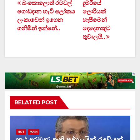
Post
බංකොලොත් රටවල්
දුම්රියේ
ගොඩදාන හැටි ලෝකය
ලොරියක්
navigation
ලංකාවෙන් ඉගෙන
හැපීමෙන්
ගනිමින් ඉන්නේ..
දෙදෙනකුට
තුවාලයි..
RELATED POST
HOT
MAIN
කූඨ අරමුණු ඇති පුද්ගලයින් රැඳවියන්