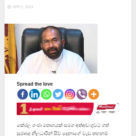
APR 1, 2024
Spread the love
කේරල ගංජා තොගයක් සමග අත්අඩංගුවට ගත්
සුරාබදු නිලධාරීන් සිව් දෙනාගේ වැඩ තහනම්