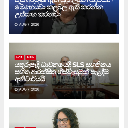
මෙහෙයවා කලබල ඇති කරන්න
උත්සාහ කරනවා
AUG 7, 2026
HOT
MAIN
යතුරුපැදි ධාවනයේදී SLS සහතිකය
සහිත ආරක්ෂිත හිස්වැසුමක් පැළඳීම
අනිවාර්යයි
AUG 7, 2026