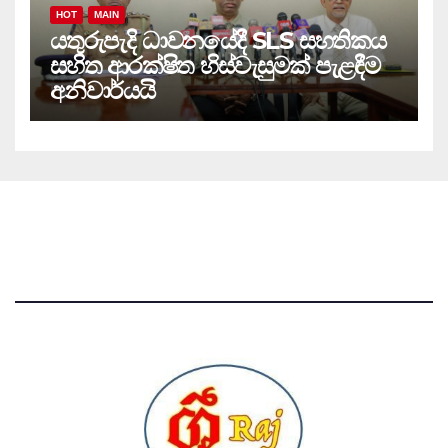
HOT
MAIN
යතුරුපැදි ධාවනයේදී SLS සහතිකය
සහිත ආරක්ෂිත හිස්වැසුමක් පැළඳීම
අනිවාර්යයි