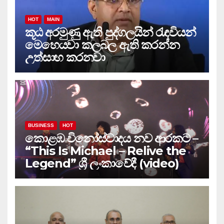
HOT
MAIN
කූඨ අරමුණු ඇති පුද්ගලයින් රැඳවියන්
මෙහෙයවා කලබල ඇති කරන්න
උත්සාහ කරනවා
BUSINESS
HOT
කොළඹ විනෝස්වාදය නව ආරකට –
“This Is Michael – Relive the
Legend” ශ්‍රී ලංකාවේදී (video)