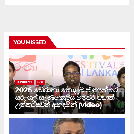
YOU MISSED
BUSINESS
HOT
2026 ඩෙරානා කොළඹ ජාත්‍යන්තර
සරුංගල් සැණකෙළිය මෙවර වඩාත්
උත්කර්ෂවත් අන්දමින් (video)