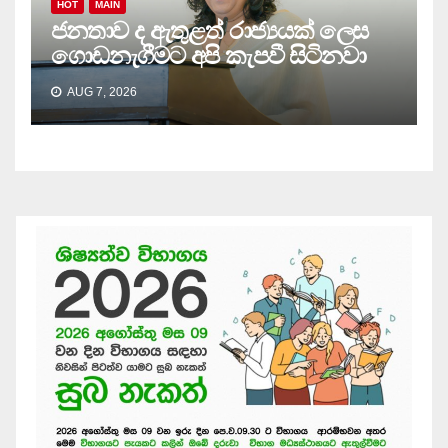
HOT
MAIN
ජනතාව ද ඇතුළත් රාජ්‍යයක් ලෙස
ගොඩනැගීමට අපි කැපවී සිටිනවා
AUG 7, 2026