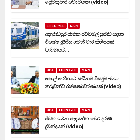
ප්‍රේමකුමාර වෙදමහතා (video)
LIFESTYLE
MAIN
අනුරාධපුර ජාතික පිච්චමල් පූජාව සඳහා
විශේෂ දුම්රිය ගමන් වාර කිහිපයක්
ධාවනයට…
HOT
LIFESTYLE
MAIN
පොල් රෝගයට කඩිනම් විසදුම් -වගා
කරුවන්ට රක්ෂණාවරණයක් (video)
HOT
LIFESTYLE
MAIN
ජීවන ගමන පැදයන්න වෙර දරණ
දුමින්දයන් (video)