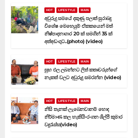
HOT
LIFESTYLE
MAIN
අවුරුදු සමයේ දකුණු පලාත් සුරාබදු
විශේෂ මෙහෙයුම් ඒකකයෙන් මත්
නිෂ්පාදනාගාර 20 ක් සමගින් 35 ක්
අත්අඩංගුට..(photo) (video)
HOT
LIFESTYLE
MAIN
සුභ ඵල ලබන්නට ලිත් කතෘවරුන්ගේ
නැකත් වලට අවුරුදු සමරන්න (video)
HOT
LIFESTYLE
MAIN
නිසි තැනක් ලැබෙනවානම් හොද
නිර්මාණ කල හැකියි-රංගන ශිල්පී කුමාර
වදුරැස්ස(video)