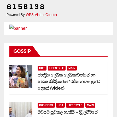
Powered By
WPS Visitor Counter
GOSSIP
HOT
LIFESTYLE
MAIN
ජනප්‍රිය ලේඛක ලේඛිකාවන්ගේ හා
නවක කිවිදියන්ගේ රචිත නවක ග්‍රන්ථ
දෙකක් (video)
BUSINESS
HOT
LIFESTYLE
MAIN
ඔටිසම් සුවකල හැකියි – දිවුලපිටියේ