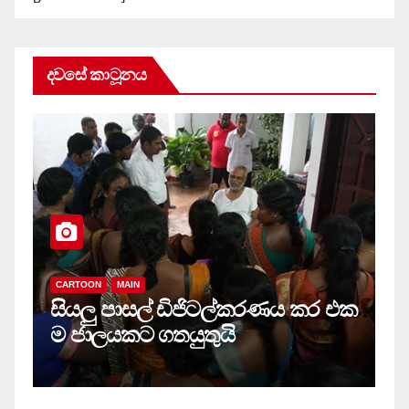
දවසේ කාටූනය
CARTOON
MAIN
සියලු‍ පාසල් ඩිජිටල්කරණය කර එක
ම ජාලයකට ගතයුතුයි