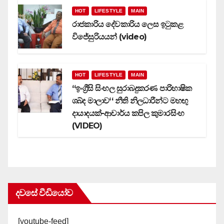
HOT
LIFESTYLE
MAIN
රාජකාරිය දේවකාරිය ලෙස ඉටුකළ
විජේසුරියයන් (video)
HOT
LIFESTYLE
MAIN
‘‘ඉංග්‍රීසි සිංහල සුරාබදුකරණ පාරිභාෂික
ශබ්ද මාලාව‘‘ නීති නිලධාරීන්ට මහඟු
දායාදයක්-ආචාර්ය කපිල කුමාරසිංහ
(VIDEO)
දවසේ වීඩියෝව
[youtube-feed]