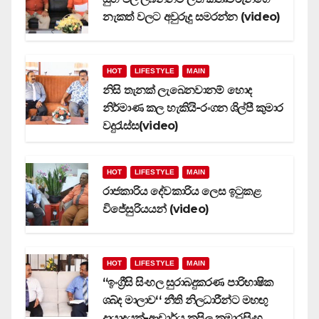
නැකත් වලට අවුරුදු සමරන්න (video)
HOT
LIFESTYLE
MAIN
නිසි තැනක් ලැබෙනවානම් හොද
නිර්මාණ කල හැකියි-රංගන ශිල්පී කුමාර
වදුරැස්ස(video)
HOT
LIFESTYLE
MAIN
රාජකාරිය දේවකාරිය ලෙස ඉටුකළ
විජේසුරියයන් (video)
HOT
LIFESTYLE
MAIN
‘‘ඉංග්‍රීසි සිංහල සුරාබදුකරණ පාරිභාෂික
ශබ්ද මාලාව‘‘ නීති නිලධාරීන්ට මහඟු
දායාදයක්-ආචාර්ය කපිල කුමාරසිංහ