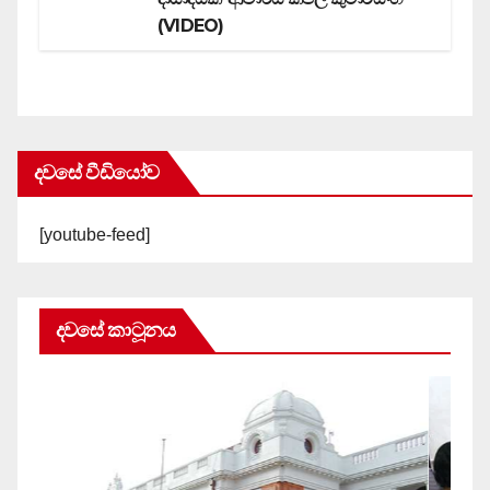
(VIDEO)
දවසේ වීඩියෝව
[youtube-feed]
දවසේ කාටූනය