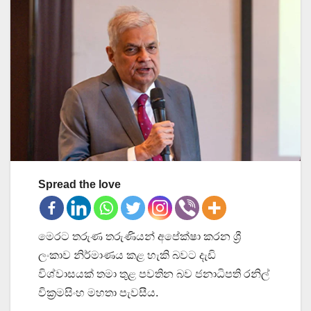
Spread the love
මෙරට තරුණ තරුණියන් අපේක්ෂා කරන ශ්‍රී
ලංකාව නිර්මාණය කළ හැකි බවට දැඩි
විශ්වාසයක් තමා තුළ පවතින බව ජනාධිපති රනිල්
වික්‍රමසිංහ මහතා පැවසීය.