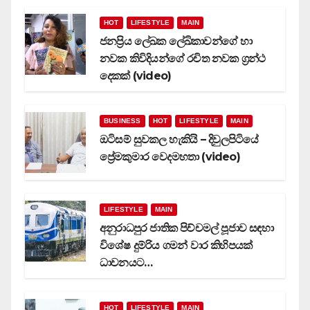
HOT
LIFESTYLE
MAIN
ජනප්‍රිය ලේඛක ලේඛිකාවන්ගේ හා
නවක කිවිදියන්ගේ රචිත නවක ග්‍රන්ථ
දෙකක් (video)
BUSINESS
HOT
LIFESTYLE
MAIN
ඔටිසම් සුවකල හැකියි – දිවුලපිටියේ
ප්‍රේමකුමාර වෙදමහතා (video)
LIFESTYLE
MAIN
අනුරාධපුර ජාතික පිච්චමල් පූජාව සඳහා
විශේෂ දුම්රිය ගමන් වාර කිහිපයක්
ධාවනයට…
HOT
LIFESTYLE
MAIN