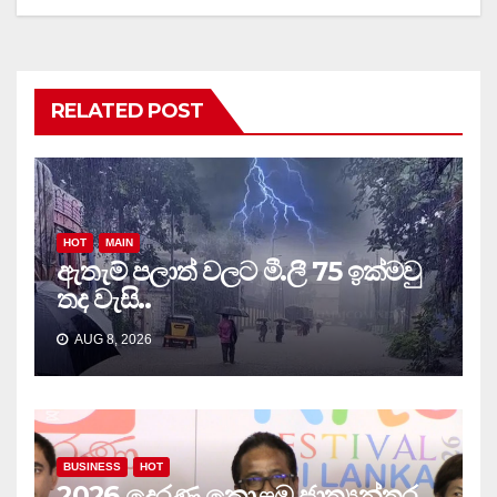
RELATED POST
HOT
MAIN
ඇතැම් පලාත් වලට මී.ලී 75 ඉක්මවු
තද වැසි..
AUG 8, 2026
BUSINESS
HOT
2026 දෙරණ කොළඹ ජාත්‍යන්තර