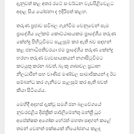
දැනුවත් කළ අතර රටේ සංවර්ධන වැඩපිළිවෙළට
අදාළ සිය යෝජනා ද ඉදිරිපත් කළහ.
තරුණ ප්‍රජාව සවිබල ගැන්වීම වෙනුවෙන් සෑම
ප්‍රාදේශීය ලේකම් කොට්ඨාසයකම ප්‍රාදේශීය තරුණ
කේන්ද්‍ර පිහිටුවීමට සැළසුම් කර ඇති බව සඳහන්
කළ ජනාධිපතිවරයා එම ප්‍රාදේශීය තරුණ කේන්ද්‍ර
හරහා තරුණ ව්‍යවසායකයන් නගාසිටුවීමට
කටයුතු කරන බවත්, බැංකු ශාඛාවල ප්‍රධාන
නිලධාරීන් සහ වාණිජ මණ්ඩල සාමාජිකයන් ද ඊට
සම්බන්ධ කර ගැනීමට සැලසුම් කර ඇති බවත්
කියා සිටියේය.
මෙහිදී අදහස් දැක්වූ සමගි ජන බලවේගයේ
නුවරඑළිය දිස්ත්‍රික් පාර්ලිමේන්තු මන්ත්‍රී ධූර
අපේක්ෂක අශෝක හේරත් මහතා සඳහන් කළේ
තමන් වෙනත් පක්ෂයක් නියෝජනය කළද