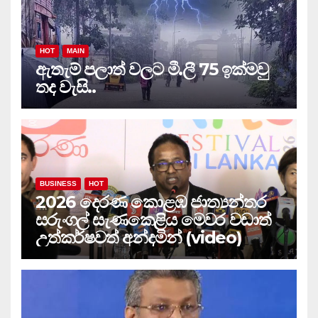
HOT
MAIN
ඇතැම් පලාත් වලට මී.ලී 75 ඉක්මවු
තද වැසි..
BUSINESS
HOT
2026 දෙරණ කොළඹ ජාත්‍යන්තර
සරුංගල් සැණකෙළිය මෙවර වඩාත්
උත්කර්ෂවත් අන්දමින් (video)