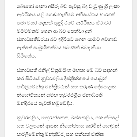
බොහෝ දෙනා අසීරු බව පැවසූ බිඳ වැටුණු ශ්‍රී ලංකා
ආර්ථිකය යළි ගොඩනැඟීමේ අභියෝගය භාරගත්
තමා වසර දෙකක් තුළදි රටේ ආර්ථිකය ස්ථාවර
මට්ටමකට ගෙන ආ බව පෙන්වා දුන්
ජනාධිපතිවරයා රට ඉදිරියට ගෙන යාමට අවශ්‍යව
ඇත්තේ සාමුහිකත්වය පමණක් බවද කියා
සිටියේය.
ජනාධිපති රනිල් වික්‍රමසිංහ මහතා මේ බව සඳහන්
කර සිටියේ නුවරඑළිය දිස්ත්‍රික්කයේ යොවුන්
පාර්ලිමේන්තු මන්ත්‍රීවරුන් සහ තරුණ දේශපාලන
නියෝජිතයන් සමඟ නුවරඑළිය ජනාධිපති
මන්දිරයේ පැවති හමුවේදීය.
නුවරඑළිය, හඟුරන්කෙත, මස්කෙළිය, කොත්මලේ
සහ වලපනේ ආසන නියෝජනය කරමින් යොවුන්
පාර්ලිමේන්තු මන්ත්‍රීවරු සහ එක්සත් ජාතික