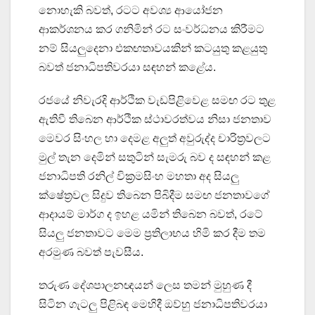
නොහැකි බවත්, රටට අවශ්‍ය ආයෝජන
ආකර්ශනය කර ගනිමින් රට සංවර්ධනය කිරීමට
නම් සියලුදෙනා එකඟතාවයකින් කටයුතු කළයුතු
බවත් ජනාධිපතිවරයා සඳහන් කළේය.
රජයේ නිවැරදි ආර්ථික වැඩපිළිවෙළ සමඟ රට තුළ
ඇතිවී තිබෙන ආර්ථික ස්ථාවරත්වය නිසා ජනතාව
මෙවර සිංහල හා දෙමළ අලුත් අවුරුද්ද චාරිත්‍රවලට
මුල් තැන දෙමින් සතුටින් සැමරු බව ද සඳහන් කළ
ජනාධිපති රනිල් වික්‍රමසිංහ මහතා අද සියලු
ක්ෂේත්‍රවල සිදුව තිබෙන පිබිදීම සමඟ ජනතාවගේ
ආදායම් මාර්ග ද ඉහළ යමින් තිබෙන බවත්, රටේ
සියලු ජනතාවට මෙම ප්‍රතිලාභය හිමි කර දීම තම
අරමුණ බවත් පැවසීය.
තරුණ දේශපාලනඥයන් ලෙස තමන් මුහුණ දී
සිටින ගැටලු පිළිබඳ මෙහිදී ඔව්හු ජනාධිපතිවරයා