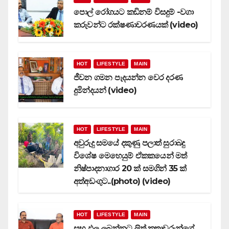
පොල් රෝගයට කඩිනම් විසදුම් -වගා
කරුවන්ට රක්ෂණාවරණයක් (video)
HOT
LIFESTYLE
MAIN
ජීවන ගමන පැදයන්න වෙර දරණ
දුමින්දයන් (video)
HOT
LIFESTYLE
MAIN
අවුරුදු සමයේ දකුණු පලාත් සුරාබදු
විශේෂ මෙහෙයුම් ඒකකයෙන් මත්
නිෂ්පාදනාගාර 20 ක් සමගින් 35 ක්
අත්අඩංගුට..(photo) (video)
HOT
LIFESTYLE
MAIN
සුභ ඵල ලබන්නට ලිත් කතෘවරුන්ගේ