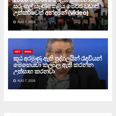
සරුංගල් සැණකෙළිය මෙවර වඩාත්
උත්කර්ෂවත් අන්දමින් (video)
AUG 7, 2026
HOT
MAIN
කූඨ අරමුණු ඇති පුද්ගලයින් රැඳවියන්
මෙහෙයවා කලබල ඇති කරන්න
උත්සාහ කරනවා
AUG 7, 2026