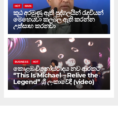
HOT
MAIN
කූඨ අරමුණු ඇති පුද්ගලයින් රැඳවියන්
මෙහෙයවා කලබල ඇති කරන්න
උත්සාහ කරනවා
BUSINESS
HOT
කොළඹ විනෝස්වාදය නව ආරකට –
“This Is Michael – Relive the
Legend” ශ්‍රී ලංකාවේදී (video)