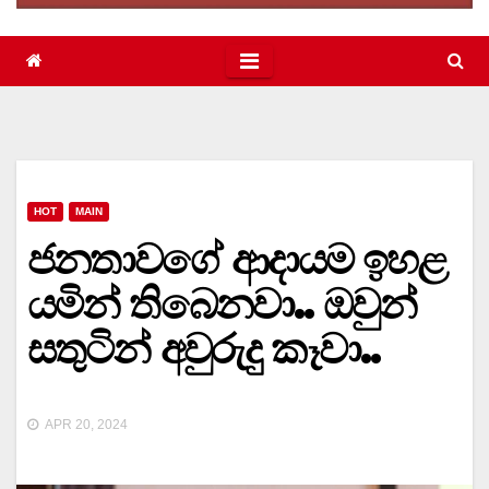
HOT
MAIN
ජනතාවගේ ආදායම ඉහළ
යමින් තිබෙනවා.. ඔවුන්
සතුටින් අවුරුදු කෑවා..
APR 20, 2024