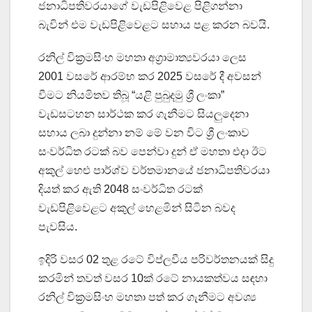
ජනාධිපතිවරයාගේ වැඩපිළිවෙළ පිළිගන්නා
බැවින් එම වැඩපිළිවෙළට සහාය පළ කරන බවයි.
රනිල් වික්‍රමසිංහ මහතා අග්‍රාමාත්‍යවරයා ලෙස
2001 වසරේ ආරම්භ කර 2025 වසරේ දී අවසන්
වීමට නියමිතව තිබූ “යළි පුබුදමු ශ්‍රී ලංකා”
වැඩසටහන සාර්ථක කර ගැනීමට සියලුදෙනා
සහාය ලබා දුන්නා නම් මේ වන විට ශ්‍රී ලංකාව
සංවර්ධිත රටක් බව පෙන්වා දුන් ඒ මහතා එදා ඊට
අකුල් හෙළු පාර්ශ්ව වර්තමානයේ ජනාධිපතිවරයා
දියත් කර ඇති 2048 සංවර්ධිත රටක්
වැඩපිළිවෙළට අකුල් හෙළමින් සිටින බවද
පැවසිය.
ඉදිරි වසර 02 තුළ රටේ විප්ලවීය පරිවර්තනයක් සිදු
කරමින් තවත් වසර 10ක් රටේ නායකත්වය සඳහා
රනිල් වික්‍රමසිංහ මහතා පත් කර ගැනීමට අවශ්‍ය