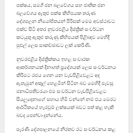
පක්ෂය, සමගි ජන බලවේගය සහ ජාතික ජන
බලවේගය ඇතුළු පක්ෂ කිහිපයක තරුණ
දේශපලන නියෝජිතයන් පිරිසක් මෙම අවස්ථාවට
එක්ව සිටි අතර නුවරඑළිය දිස්ත්‍රික් සංවර්ධන
කටයුතු ඇතුළු කරුණු කිහිපයක් පිළිබඳව මෙහිදී
පුළුල් ලෙස සාකච්ඡාවට ලක් කෙරිණි.
නුවරඑළිය දිස්ත්‍රික්කය ඉහළ සංචාරක
ආකර්ශනයක් දිනාගත් ප්‍රදේශයක් ලෙස සංවර්ධනය
කිරීමට රජය ගෙන යන වැඩපිළිවෙළට අද
ඇතැමුන් අකුල් හෙළමින් සිටින බව මෙහිදී පැවසූ
ජනාධිපතිවරයා එම සංවර්ධන වැඩපිළිවෙළට
සියලුදෙනාගේ සහාය හිමි වන්නේ නම් එය මෙරට
ආර්ථිකයේ හැරවුම් ලක්ෂයක් බවට පත් කළ හැකි
බවද පෙන්වා දුන්නේය.
පැරණි දේශපාලනයේ නිරතව රට සංවර්ධනය කළ