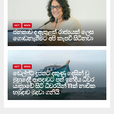
HOT
MAIN
ජනතාව ද ඇතුළත් රාජ්‍යයක් ලෙස
ගොඩනැගීමට අපි කැපවී සිටිනවා
HOT
MAIN
ඩෙල්ෆ්ට් දූපතට දකුණු දෙසින් වූ
මුහුදේදී ආපදාවට පත් ඉන්දීය ධීවර
යාත්‍රාවේ සිටි ධීවරයින් 11ක් නාවික
හමුදාව මුදවා ගනියි