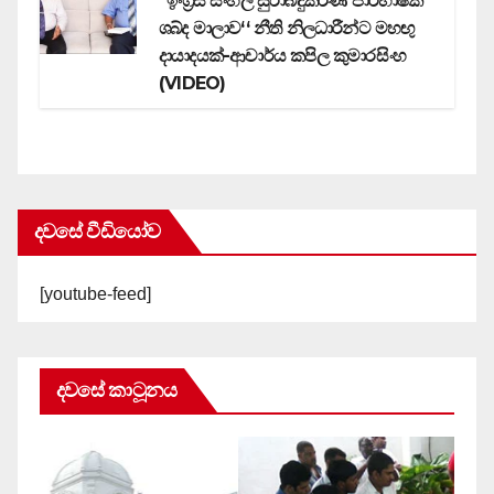
‘‘ඉංග්‍රීසි සිංහල සුරාබදුකරණ පාරිභාෂික
ශබ්ද මාලාව‘‘ නීති නිලධාරීන්ට මහඟු
දායාදයක්-ආචාර්ය කපිල කුමාරසිංහ
(VIDEO)
දවසේ වීඩියෝව
[youtube-feed]
දවසේ කාටූනය