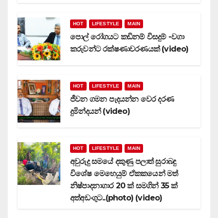
HOT
LIFESTYLE
MAIN
පොල් රෝගයට කඩිනම් විසදුම් -වගා
කරුවන්ට රක්ෂණාවරණයක් (video)
HOT
LIFESTYLE
MAIN
ජීවන ගමන පැදයන්න වෙර දරණ
දුමින්දයන් (video)
HOT
LIFESTYLE
MAIN
අවුරුදු සමයේ දකුණු පලාත් සුරාබදු
විශේෂ මෙහෙයුම් ඒකකයෙන් මත්
නිෂ්පාදනාගාර 20 ක් සමගින් 35 ක්
අත්අඩංගුට..(photo) (video)