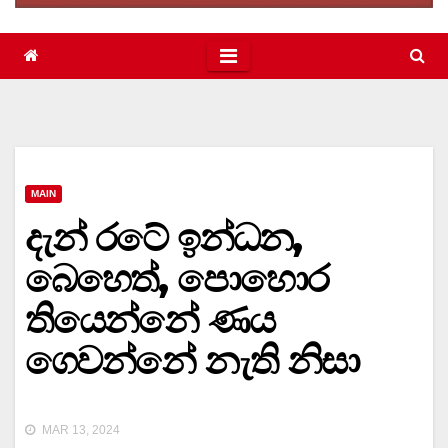
MAIN
දැන් රටේ ඉන්ධන,
බෙහෙත්, පොහොර
තියෙන්නේ ණය
ගෙවන්නේ නැති නිසා
MAR 13, 2024