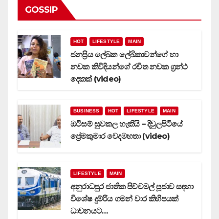
GOSSIP
HOT
LIFESTYLE
MAIN
ජනප්‍රිය ලේඛක ලේඛිකාවන්ගේ හා
නවක කිවිදියන්ගේ රචිත නවක ග්‍රන්ථ
දෙකක් (video)
BUSINESS
HOT
LIFESTYLE
MAIN
ඔටිසම් සුවකල හැකියි – දිවුලපිටියේ
ප්‍රේමකුමාර වෙදමහතා (video)
LIFESTYLE
MAIN
අනුරාධපුර ජාතික පිච්චමල් පූජාව සඳහා
විශේෂ දුම්රිය ගමන් වාර කිහිපයක්
ධාවනයට…