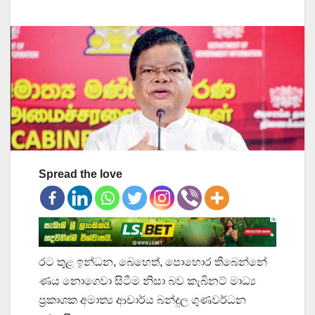
Spread the love
රට තුළ ඉන්ධන, බෙහෙත්, පොහොර තිබෙන්නේ
ණය නොගෙවා සිටීම නිසා බව කැබිනට් මාධ්‍ය
ප්‍රකාශක අමාත්‍ය ආචාර්ය බන්දුල ගුණවර්ධන