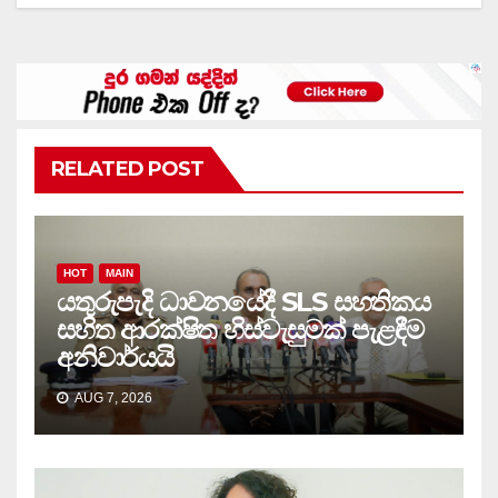
RELATED POST
HOT
MAIN
යතුරුපැදි ධාවනයේදී SLS සහතිකය
සහිත ආරක්ෂිත හිස්වැසුමක් පැළඳීම
අනිවාර්යයි
AUG 7, 2026