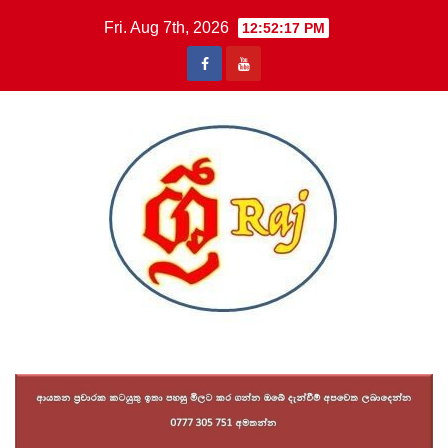
Skip
Fri. Aug 7th, 2026
12:52:18 PM
to
content
Sri Raj News