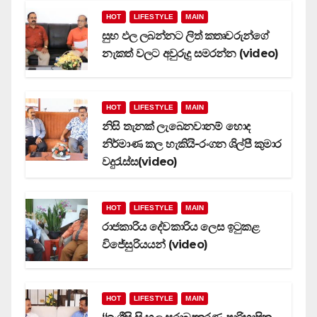
HOT
LIFESTYLE
MAIN
සුභ ඵල ලබන්නට ලිත් කතෘවරුන්ගේ
නැකත් වලට අවුරුදු සමරන්න (video)
HOT
LIFESTYLE
MAIN
නිසි තැනක් ලැබෙනවානම් හොද
නිර්මාණ කල හැකියි-රංගන ශිල්පී කුමාර
වදුරැස්ස(video)
HOT
LIFESTYLE
MAIN
රාජකාරිය දේවකාරිය ලෙස ඉටුකළ
විජේසුරියයන් (video)
HOT
LIFESTYLE
MAIN