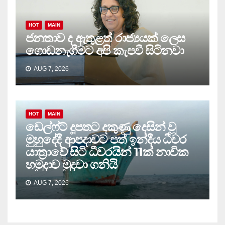
HOT
MAIN
ජනතාව ද ඇතුළත් රාජ්‍යයක් ලෙස
ගොඩනැගීමට අපි කැපවී සිටිනවා
AUG 7, 2026
HOT
MAIN
ඩෙල්ෆ්ට් දූපතට දකුණු දෙසින් වූ
මුහුදේදී ආපදාවට පත් ඉන්දීය ධීවර
යාත්‍රාවේ සිටි ධීවරයින් 11ක් නාවික
හමුදාව මුදවා ගනියි
AUG 7, 2026