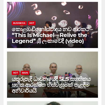
BUSINESS
HOT
කොළඹ විනෝස්වාදය නව ආරකට –
“This Is Michael – Relive the
Legend” ශ්‍රී ලංකාවේදී (video)
HOT
MAIN
යතුරුපැදි ධාවනයේදී SLS සහතිකය
සහිත ආරක්ෂිත හිස්වැසුමක් පැළඳීම
අනිවාර්යයි