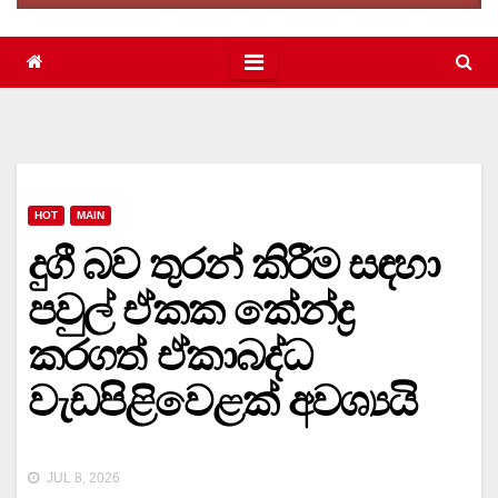
HOT
MAIN
දුගී බව තුරන් කිරීම සඳහා
පවුල් ඒකක කේන්ද්‍ර
කරගත් ඒකාබද්ධ
වැඩපිළිවෙළක් අවශ්‍යයි
JUL 8, 2026