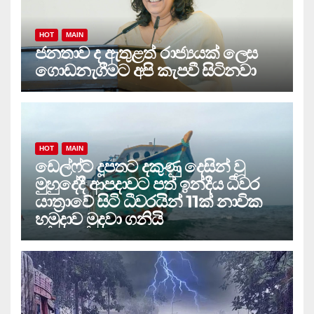
HOT
MAIN
ජනතාව ද ඇතුළත් රාජ්‍යයක් ලෙස
ගොඩනැගීමට අපි කැපවී සිටිනවා
HOT
MAIN
ඩෙල්ෆ්ට් දූපතට දකුණු දෙසින් වූ
මුහුදේදී ආපදාවට පත් ඉන්දීය ධීවර
යාත්‍රාවේ සිටි ධීවරයින් 11ක් නාවික
හමුදාව මුදවා ගනියි