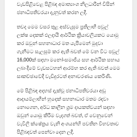
වැඩපිළිවෙළ පිළිබඳ අමාත්‍යාංශ නිලධාරීන් විසින්
ජනාධිපතිවරයා දැනුවත් කරන ලදී.
තවද මෙම වසර තුළ අස්වැසුම ප්‍රතිලාභී පවුල්
ලක්ෂ දෙකක් ඵලදායී ආර්ථික ක්‍රියාවලියකට යොමු
කර ඔවුන් සහනාධාර මත යැපීමෙන් මුදවා
ගැනීමට සැලසුම් කර ඇති බවත් මේ වන විට පවුල්
16,000ක් සඳහා මනෝ-සමාජීය සහ ආර්ථික සහාය
ලබා දීමේ වැඩසටහන් ආරම්භ කර ඇති බවත් මෙම
සාකච්ඡාවේදී වැඩිදුරටත් අනාවරණය කෙරිණි.
මේ පිළිබඳ අදහස් දැක්වූ ජනාධිපතිවරයා අඩු
ආදායම්ලාභීන් හුදෙක් සහනාධාර මතම රඳවා
නොගෙන, අර්ධ කාලීන ශ්‍රම දායකත්වයන් සඳහා
ඔවුන් යොමු කිරීම වැදගත් බවත්, ඒ වෙනුවෙන්
වැවිලි ක්ෂේත්‍රය වැනි අංශයන්හි පවතින විභවතාව
පිළිබඳවත් පෙන්වා දෙන ලදී.