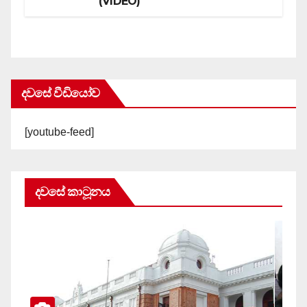
(VIDEO)
දවසේ වීඩියෝව
[youtube-feed]
දවසේ කාටූනය