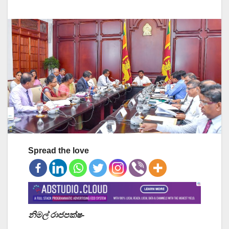
Spread the love
නිමල් රාජපක්ෂ-