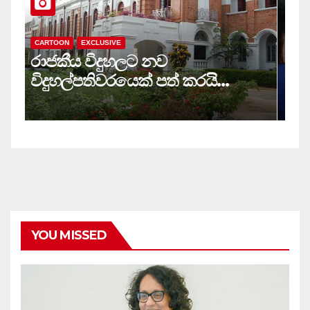
CARTOON
EXCLUSIVE
C
රාජකීය විදුහලට නව
ස
විදුහල්පතිවරයෙක් පත් කරයි…
ම
YOU MISSED