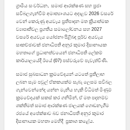
ග්‍රාමීය සංවර්ධන, සමාජ ආරක්ෂණ සහ ප්‍රජා
සවිබලගැන්වීම් අමාත්‍යාංශයට අදාළව 2026 වසරේ
වෙන් කෙරුණු අයවැය ප්‍රතිපාදන මත ක්‍රියාත්මක
ව්‍යාපෘතිවල ප්‍රගතිය සමාලෝචනය සහ 2027
වසරේ අයවැය යෝජනා පිළිබඳ පූර්ව අයවැය
සාකච්ඡාවක් ජනාධිපති අනුර කුමාර දිසානායක
මහතාගේ ප්‍රධානත්වයෙන් ජනාධිපති ලේකම්
කාර්යාලයේදී ඊයේ (07) පස්වරුවේ පැවැත්විණි.
සමාජ සුබසාධන ක්‍රමවේදයන් යටතේ ප්‍රතිලාභ
ලබන සෑම පවුල් ඒකකයක්ම සැබෑ ලෙසම සවිබල
ගැන්වෙන්නේද යන්න මැනිය හැකි විධිමත් මිණුම්
ක්‍රමවේදයක් සකස් කර ගනිමින්, ඒ මත පදනම්ව
ශක්තිමත් සමාජ ආරක්ෂණ ජාලයක් ගොඩනැගීම
රජයේ අපේක්ෂාව බව ජනාධිපති අනුර කුමාර
දිසානායක මහතා මෙහිදී ප්‍රකාශ කළේය.