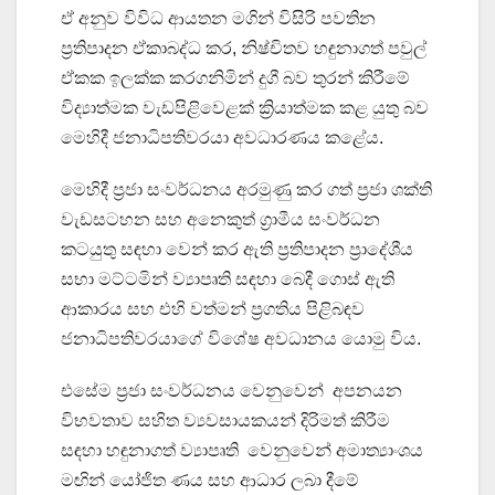
ඒ අනුව විවිධ ආයතන මගින් විසිරි පවතින
ප්‍රතිපාදන ඒකාබද්ධ කර, නිෂ්චිතව හඳුනාගත් පවුල්
ඒකක ඉලක්ක කරගනිමින් දුගී බව තුරන් කිරීමේ
විද්‍යාත්මක වැඩපිළිවෙළක් ක්‍රියාත්මක කළ යුතු බව
මෙහිදී ජනාධිපතිවරයා අවධාරණය කළේය.
මෙහිදී ප්‍රජා සංවර්ධනය අරමුණු කර ගත් ප්‍රජා ශක්ති
වැඩසටහන සහ අනෙකුත් ග්‍රාමීය සංවර්ධන
කටයුතු සඳහා වෙන් කර ඇති ප්‍රතිපාදන ප්‍රාදේශීය
සභා මට්ටමින් ව්‍යාපෘති සඳහා බෙදී ගොස් ඇති
ආකාරය සහ එහි වත්මන් ප්‍රගතිය පිළිබඳව
ජනාධිපතිවරයාගේ විශේෂ අවධානය යොමු විය.
එසේම ප්‍රජා සංවර්ධනය වෙනුවෙන් අපනයන
විභවතාව සහිත ව්‍යවසායකයන් දිරිමත් කිරීම
සඳහා හඳුනාගත් ව්‍යාපෘති වෙනුවෙන් අමාත්‍යාංශය
මඟින් යෝජිත ණය සහ ආධාර ලබා දීමේ