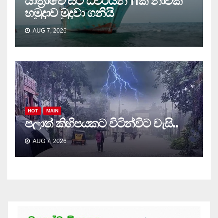
යාත්‍රාවේ සිටි ධීවරයින් 11ක් නාවික
හමුදාව මුදවා ගනියි
AUG 7, 2026
HOT
MAIN
පලාත් කිහිපයකට විටින්විට වැසි..
AUG 7, 2026