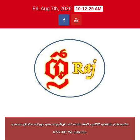
Skip
Fri. Aug 7th, 2026
10:12:30 AM
to
content
Sri Raj News