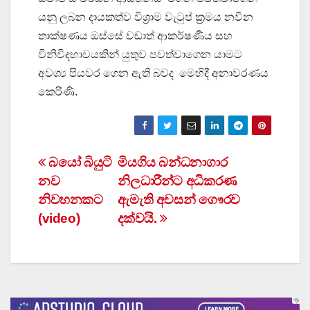
යනු ලබන දායකත්ව විශ්‍රාම වැටුප් ක්‍රමය නවීන
තාක්ෂණය ඔස්සේ වඩාත් ආකර්ෂණීය සහ
විනිවිදභාවයකින් යුතුව පවත්වාගෙන යාමට
අවශ්‍ය පියවර ගෙන ඇති බවද මෙහිදී අනාවරණය
කෙරිණි.
Post
බයෝ බියුටි
මියගිය බන්ධනාගාර
නව
නිලධාරීන්ට අධිකරණ
navigation
නිවහනකට
ඇමැති අවසන් ගෞරව
(video)
දක්වයි.