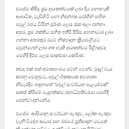
එසේම කිසිදු ශ්‍රම දායකත්වයක් ලබා දිය නොහැකි
ආබාධිත, වැඩිහිටි හෝ නිදන්ගත රෝගීන් සහිත
පවුල් රජය විසින් පූර්ණ ලෙස රැක බලා ගන්නා
අතර, ශ්‍රම ශක්තිය සහිත ඉතිරි පිරිස සහනාධාර ලබා
ගන්නා අතරතුර රටේ නිෂ්පාදන ක්‍රියාවලියට
ඔවුන්ගෙන් ලබා ගත හැකි දායකත්වය පිළිබඳවද
මෙහිදී දීර්ඝ ලෙස සාකච්ඡා කෙරිණ.
තවද එක් එක් අමාත්‍යාංශය වෙන් වෙන්ව මුදල් වැය
කරනු වෙනුවට, පවුල් ඒකකයක අවශ්‍යතා
නිවැරදිව හඳුනාගත් “පවුල් සංවර්ධන සැලැස්මක්”
සකස් කිරීමේ වැදගත්කම ජනාධිපතිවරයා මෙහිදී
පෙන්වා දුන්නේය.
එසේම ආසියානු සංවර්ධන බැංකුව, ලෝක බැංකුව
වැනි විදේශ ආධාර සහ රජයේ ප්‍රතිපාදන යටතේ