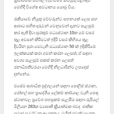
ක්‍රියාත්මක සවිබල ගැන්වීමේ කටයුතු පිළිබඳව
මෙහිදී විශේෂ අවධානය යොමු විය.
රැකියාවේ නියුතු මව්වරුන්ට සහනයක් ලෙස සහ
ආබාධ සහිත දරුවන් වෙනුවෙන් දැනට සැලසුම්
කර ඇති දිවා සුරකුම් මධ්‍යස්ථාන 10ක මේ වසර
තුළ අවසන් කිරීමටත් ඉදිරි වසර කිහිපය තුළ
දිවයින පුරා මෙවැනි මධ්‍යස්ථාන 50 ක් ඉදිකිරීමේ
ඉලක්කයක් කරා ගමන් කරන ලෙසත්, ඒ සඳහා
අවශ්‍ය සැලසුම් සකස් කරන ලෙසත්
ජනාධිපතිවරයා මෙහිදී නිලධාරීන්ට උපදෙස්
දුන්නේය.
එසේම ආබාධිත පුද්ගලයන් සඳහා පොලිස් ස්ථාන,
රෝහල් සහ ප්‍රාදේශීය ලේකම් කාර්යාල වැනි පොදු
ස්ථානවල ප්‍රවේශ පහසුකම් සැලසීම සඳහා රුපියල්
මිලියන 283ක ව්‍යාපෘති ක්‍රියාත්මක බවද ජාතික
සමාජ සංවර්ධන ආයතනය මගින් පවත්වාගෙන