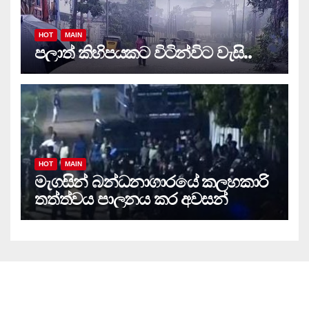
HOT
MAIN
පලාත් කිහිපයකට විටින්විට වැසි..
HOT
MAIN
මැගසින් බන්ධනාගාරයේ කලහකාරි
තත්ත්වය පාලනය කර අවසන්