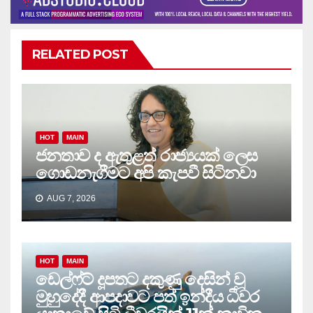
RELATED POST
HOT
MAIN
ජනතාව ද ඇතුළත් රාජ්‍යයක් ලෙස
ගොඩනැගීමට අපි කැපවී සිටිනවා
AUG 7, 2026
HOT
MAIN
ඩෙල්ෆ්ට් දූපතට දකුණු දෙසින් වූ
මුහුදේදී ආපදාවට පත් ඉන්දීය ධීවර