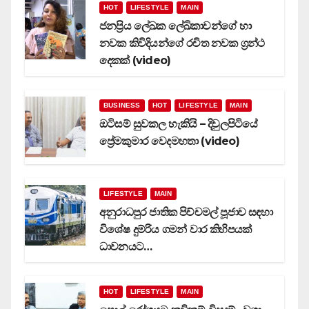
HOT
LIFESTYLE
MAIN
ජනප්‍රිය ලේඛක ලේඛිකාවන්ගේ හා
නවක කිවිදියන්ගේ රචිත නවක ග්‍රන්ථ
දෙකක් (video)
BUSINESS
HOT
LIFESTYLE
MAIN
ඔටිසම් සුවකල හැකියි – දිවුලපිටියේ
ප්‍රේමකුමාර වෙදමහතා (video)
LIFESTYLE
MAIN
අනුරාධපුර ජාතික පිච්චමල් පූජාව සඳහා
විශේෂ දුම්රිය ගමන් වාර කිහිපයක්
ධාවනයට…
HOT
LIFESTYLE
MAIN