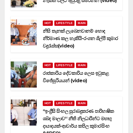
නැකත් වලට අවුරුදු සමරන්න (video)
HOT
LIFESTYLE
MAIN
නිසි තැනක් ලැබෙනවානම් හොද
නිර්මාණ කල හැකියි-රංගන ශිල්පී කුමාර
වදුරැස්ස(video)
HOT
LIFESTYLE
MAIN
රාජකාරිය දේවකාරිය ලෙස ඉටුකළ
විජේසුරියයන් (video)
HOT
LIFESTYLE
MAIN
‘‘ඉංග්‍රීසි සිංහල සුරාබදුකරණ පාරිභාෂික
ශබ්ද මාලාව‘‘ නීති නිලධාරීන්ට මහඟු
දායාදයක්-ආචාර්ය කපිල කුමාරසිංහ