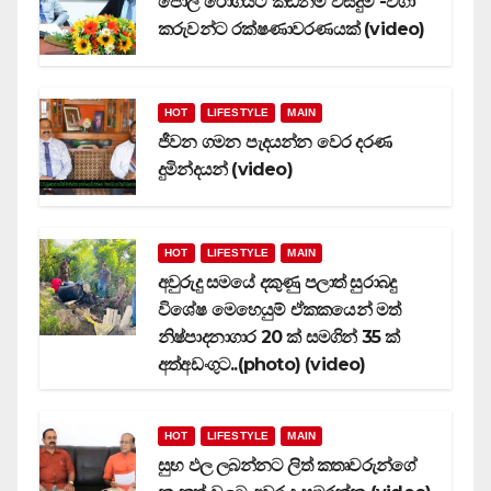
පොල් රෝගයට කඩිනම් විසදුම් -වගා
කරුවන්ට රක්ෂණාවරණයක් (video)
HOT
LIFESTYLE
MAIN
ජීවන ගමන පැදයන්න වෙර දරණ
දුමින්දයන් (video)
HOT
LIFESTYLE
MAIN
අවුරුදු සමයේ දකුණු පලාත් සුරාබදු
විශේෂ මෙහෙයුම් ඒකකයෙන් මත්
නිෂ්පාදනාගාර 20 ක් සමගින් 35 ක්
අත්අඩංගුට..(photo) (video)
HOT
LIFESTYLE
MAIN
සුභ ඵල ලබන්නට ලිත් කතෘවරුන්ගේ