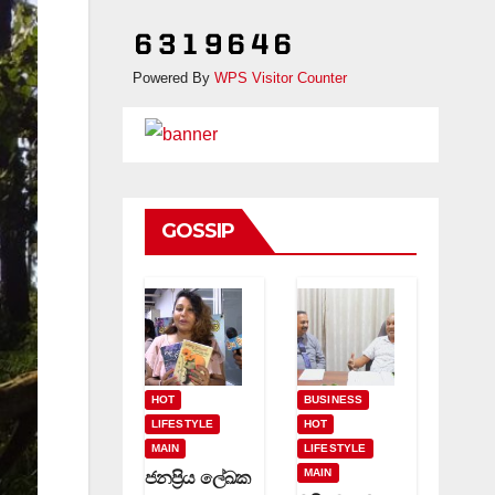
Powered By
WPS Visitor Counter
GOSSIP
HOT
BUSINESS
LIFESTYLE
HOT
MAIN
LIFESTYLE
MAIN
ජනප්‍රිය ලේඛක