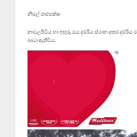
නිමල් රාජපක්ෂ-
නාවලපිටිය හා ඉඟුරු ඔය දුම්රිය ස්ථාන අතර දුම්රි
බාධා ඇතිවිය.