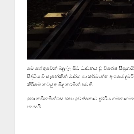
මේ හේතුවෙන් බදුල්ල සිට ධාවනය වූ විශේෂ සීඝ්‍රගාම
සිද්ධිය වි සැනේකින් මාර්ග හා කර්මාන්ත අංශයේ 
කිරීමේ කටයුතු සිදු කරමින් පවති.
ඉතා කඩිනමින්ගස කපා ඉවත්කොට දුම්රිය ගමනාගමන ක
පවසයි.