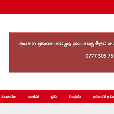
ව්‍යාපාරික
ගොසිප්
ක්‍රීඩා
විදේශීය
සුවිශේෂී පුවත