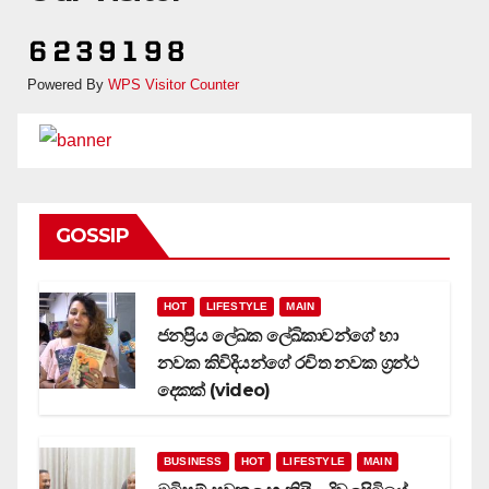
Powered By
WPS Visitor Counter
GOSSIP
HOT
LIFESTYLE
MAIN
ජනප්‍රිය ලේඛක ලේඛිකාවන්ගේ හා
නවක කිවිදියන්ගේ රචිත නවක ග්‍රන්ථ
දෙකක් (video)
BUSINESS
HOT
LIFESTYLE
MAIN