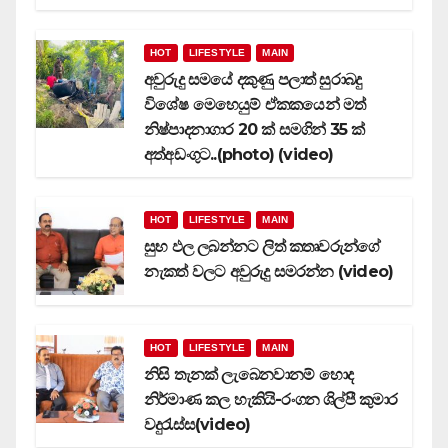
HOT
LIFESTYLE
MAIN
අවුරුදු සමයේ දකුණු පලාත් සුරාබදු
විශේෂ මෙහෙයුම් ඒකකයෙන් මත්
නිෂ්පාදනාගාර 20 ක් සමගින් 35 ක්
අත්අඩංගුට..(photo) (video)
HOT
LIFESTYLE
MAIN
සුභ ඵල ලබන්නට ලිත් කතෘවරුන්ගේ
නැකත් වලට අවුරුදු සමරන්න (video)
HOT
LIFESTYLE
MAIN
නිසි තැනක් ලැබෙනවානම් හොද
නිර්මාණ කල හැකියි-රංගන ශිල්පී කුමාර
වදුරැස්ස(video)