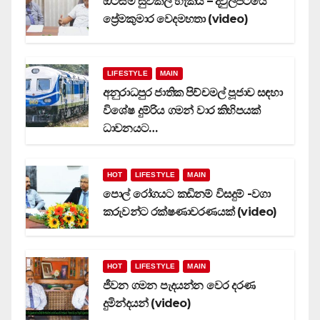
ඔටිසම් සුවකල හැකියි – දිවුලපිටියේ
ප්‍රේමකුමාර වෙදමහතා (video)
LIFESTYLE
MAIN
අනුරාධපුර ජාතික පිච්චමල් පූජාව සඳහා
විශේෂ දුම්රිය ගමන් වාර කිහිපයක්
ධාවනයට…
HOT
LIFESTYLE
MAIN
පොල් රෝගයට කඩිනම් විසදුම් -වගා
කරුවන්ට රක්ෂණාවරණයක් (video)
HOT
LIFESTYLE
MAIN
ජීවන ගමන පැදයන්න වෙර දරණ
දුමින්දයන් (video)