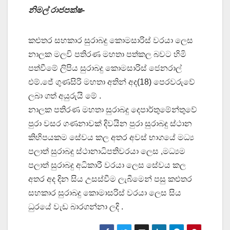
නිමල් රාජපක්ෂ-
කළුතර සහකාර සුරාබදු කොමසාරිස් වරයා ලෙස
නාලක මලවි පතිරණ මහතා පත්කල බවට හිමි
පත්වීමේ ලිපිය සුරාබදු කොමසාරිස් ජෙනරාල්
එම්.ජේ ගුණසිරි මහතා අතින් අද(18) පෙරවරුවේ
ලබා ගත් අයුරුයි මේ .
නාලක පතිරණ මහතා සුරාබදු දෙපාර්තුමේන්තුවේ
පුරා වසර ගණනාවක් දිවයින පුරා සුරාබදු ස්ථාන
කිහිපයකම සේවය කල අතර අවස් භාගයේ මධ්‍ය
පලාත් සුරාබදු ස්ථානාධිපතිවරයා ලෙස ,මධ්‍යම
පලාත් සුරාබදු අධිකාරී වරයා ලෙස සේවය කල
අතර අද දින සිය උසස්වීම ලැබීමෙන් පසු කළුතර
සහකාර සුරාබදු කොමාසරිස් වරයා ලෙස සිය
ධුරයේ වැඩ බාරගන්නා ලදි .