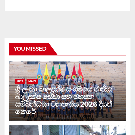
YOU MISSED
HOT
MAIN
ශ්‍රී ලංකා බාලදක්ෂ සංගමයේ ජාතික
බාලදක්ෂ සේවා සහ මහජන
සම්බන්ධතා ව්‍යාපෘතිය 2026 දියත්
කෙරේ