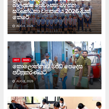
බාලදක්ෂ සේවා සහ මහජන
සම්බන්ධතා ව්‍යාපෘතිය 2026 දියත්
කෙරේ
AUG 8, 2026
HOT
MAIN
කොලොන්නාව මජිඩ් පෙදෙස
පවිත්‍රකරණයට
AUG 8, 2026