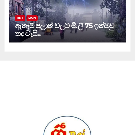
HOT
MAIN
ඇතැම් පලාත් වලට මී.ලී 75 ඉක්මවු
තද වැසි..