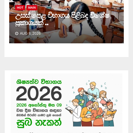
HOT
MAIN
උසස් පෙළ විභාගය පිළිබද විශේෂ
ප්‍රකාශයක් ..
AUG 8, 2026