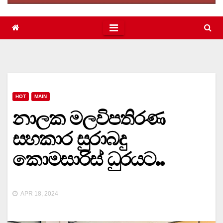
HOT
MAIN
නාලක මලවිපතිරණ
සහකාර සුරාබදු
කොමසාරිස් ධුරයට..
APR 18, 2024