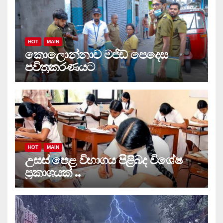
HOT
MAIN
කොලොන්නාව මජිඩ් පෙදෙස
පවිත්‍රකරණයට
HOT
MAIN
උසස් පෙළ විභාගය පිළිබද විශේෂ
ප්‍රකාශයක් ..