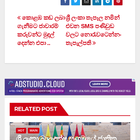
Post
කොළඹ කඩ ලබා
ශ්‍රී ලංකා තැපෑල නමින්
ගැනීමට ජාවාරම්
එවන SMS පණිවුඩ
navigation
කරුවන්ට මුදල්
වලට නොරැවටෙන්න-
දෙන්න එපා ..
තැපැල්පති
RELATED POST
HOT
MAIN
ශ්‍රී ලංකා බාලදක්ෂ සංගමයේ ජාතික