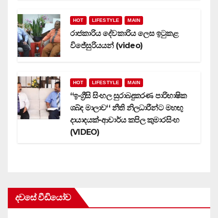
HOT
LIFESTYLE
MAIN
රාජකාරිය දේවකාරිය ලෙස ඉටුකළ
විජේසුරියයන් (video)
HOT
LIFESTYLE
MAIN
‘‘ඉංග්‍රීසි සිංහල සුරාබදුකරණ පාරිභාෂික
ශබ්ද මාලාව‘‘ නීති නිලධාරීන්ට මහඟු
දායාදයක්-ආචාර්ය කපිල කුමාරසිංහ
(VIDEO)
දවසේ වීඩියෝව