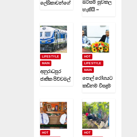
ඔටිසම් සුවකල
ලේඛිකාවන්ගේ
හැකියි –
හා නවක
දිවුලපිටියේ
කිවිදියන්ගේ
ප්‍රේමකුමාර
රචිත නවක
වෙදමහතා
ග්‍රන්ථ දෙකක්
(video)
(video)
LIFESTYLE
HOT
MAIN
LIFESTYLE
MAIN
අනුරාධපුර
පොල් රෝගයට
ජාතික පිච්චමල්
කඩිනම් විසදුම්
පූජාව සඳහා
-වගා කරුවන්ට
විශේෂ දුම්රිය
රක්ෂණාවරණ
ගමන් වාර
යක් (video)
කිහිපයක්
ධාවනයට…
HOT
HOT