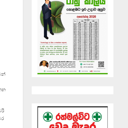
ටන්
ගෙන
රි
වර