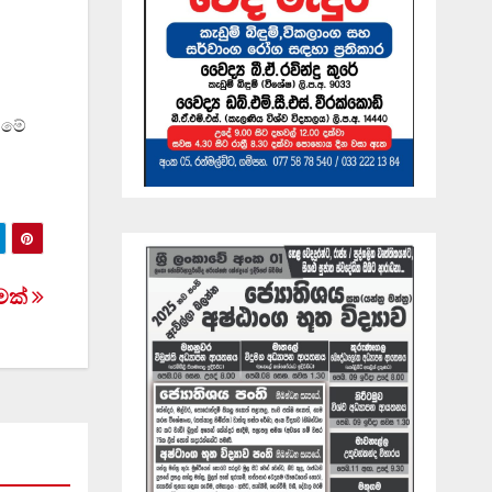
් මේ
ීමක්