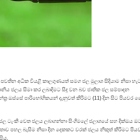
ල පවතින අධික වියළි කාලගුණයත් සමග ජල මුලාශ සිදියාම නිසා හැ
නිය ජලය සිමා කර ලබාදිමට සිදු වන බව ජාතික ජල සම්පාදන
ත්‍ර ඔස්සේ පාරිභෝගිකයන් දැනුවත් කිරිමට (11) දින සිට පියවර 
ල ටැංකි වෙත ජලය ලබාගන්නා සිංගිමලේ ජලාශයේ සහ දික්ඔය ඔට
ිතාව පහල බැසිම නිසා දින දෙකකට වරක් ජලය නිකුත් කිරිමට පිය
සිය.