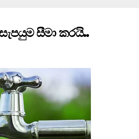
 සැපයුම සීමා කරයි..