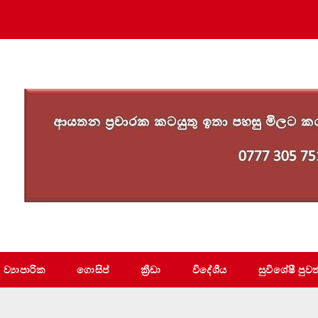
ව්‍යාපාරික
ගොසිප්
ක්‍රීඩා
විදේශීය
සුවිශේෂී පුවත