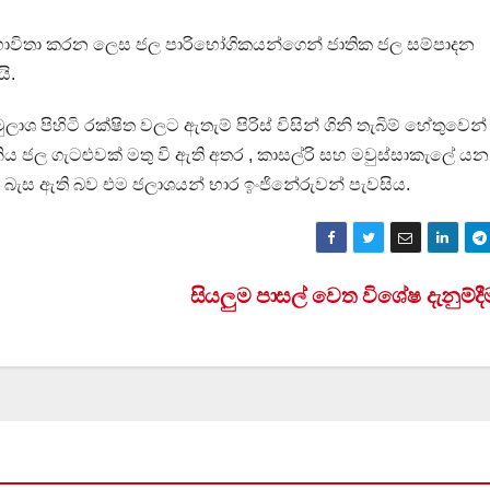
 භාවිතා කරන ලෙස ජල පාරිභෝගිකයන්ගෙන් ජාතික ජල සම්පාදන
ි.
 පිහිටි රක්ෂිත වලට ඇතැම් පිරිස් විසින් ගිනි තැබිම් හේතුවෙන
පානිය ජල ගැටළුවක් මතු වි ඇති අතර , කාසල්රි සහ මවුස්සාකැලේ යන
 බැස ඇති බව එම ජලාශයන් භාර ඉංජිනේරුවන් පැවසිය.
සියලුම පාසල් වෙත විශේෂ දැනුම්ද