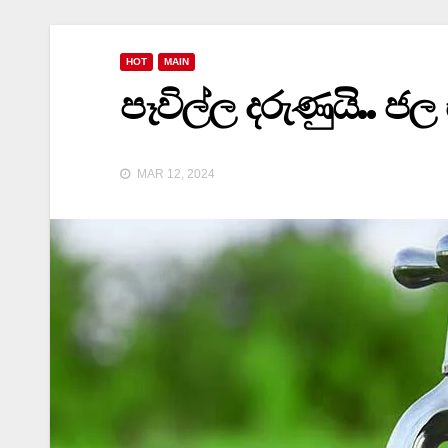
HOT
MAIN
පෑවිල්ල දරුණුයි.. ජල
MAR 12, 2024