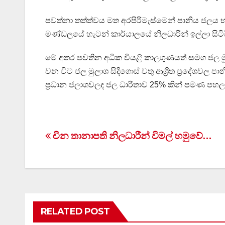
පවත්නා තත්ත්වය මත අරපිරිමැස්මෙන් පානිය ජලය
මණ්ඩලයේ හැටන් කාර්යාලයේ නිලධාරින් ඉල්ලා සිටිය
මේ අතර පවතින අධික වියළි කාලගුණයත් සමග ජල මුලාශ
වන විට ජල මුලාශ සිදිගොස් වතු ආශ්‍රිත ප්‍රදේශවල 
ප්‍රධාන ජලාශවලද ජල ධාරිතාව 25% කින් පමණ පහල
Post
චීන තානාපති නිලධාරීන් විමල් හමුවේ…
navigation
RELATED POST