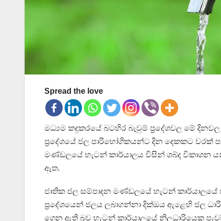
Spread the love
මධ්‍යම කදුකරයේ බටහිර බැවුම් ප්‍රදේශවල මේ දිනව
ප්‍රදේශයේ ජල පාරිභෝගිකයන්ට දින දෙකකට වරක් පා
මණ්ඩලයේ හැටන් කාර්යාලය විසින් ශබ්ද විකාශන යන්
ඇත.
ජාතික ජල සම්පාදන මණ්ඩලයේ හැටන් කාර්යාලයේ ජ
ප්‍රදේශයෙන් ජලය ලබාගන්නා දික්ඔය ඇළෙහි ජල ධාර
ගෙන ඇති බව හැටන් කාර්යාලයේ නිලධාරියෙකු පැව