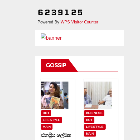
Powered By
WPS Visitor Counter
GOSSIP
HOT
BUSINESS
LIFESTYLE
HOT
MAIN
LIFESTYLE
MAIN
ජනප්‍රිය ලේඛක