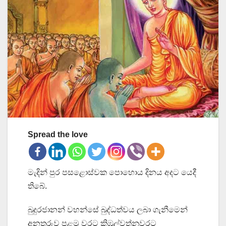
Spread the love
මැදින් පුර පසළොස්වක පොහොය දිනය අදට යෙදී
තිබේ.
බුදුරජානන් වහන්සේ බුද්ධත්වය ලබා ගැනීමෙන්
අනතුරුව පළමු වරට කිඹුල්වත්නුවරට