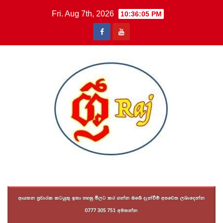
Skip
Fri. Aug 7th, 2026
10:36:06 PM
to
content
Sri Raj News