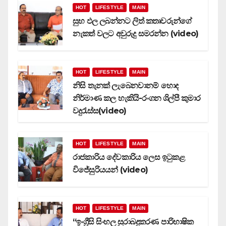
HOT
LIFESTYLE
MAIN
සුභ ඵල ලබන්නට ලිත් කතෘවරුන්ගේ
නැකත් වලට අවුරුදු සමරන්න (video)
HOT
LIFESTYLE
MAIN
නිසි තැනක් ලැබෙනවානම් හොද
නිර්මාණ කල හැකියි-රංගන ශිල්පී කුමාර
වදුරැස්ස(video)
HOT
LIFESTYLE
MAIN
රාජකාරිය දේවකාරිය ලෙස ඉටුකළ
විජේසුරියයන් (video)
HOT
LIFESTYLE
MAIN
‘‘ඉංග්‍රීසි සිංහල සුරාබදුකරණ පාරිභාෂික