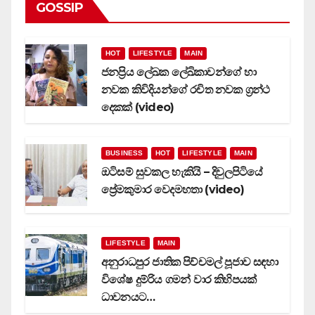
GOSSIP
HOT
LIFESTYLE
MAIN
ජනප්‍රිය ලේඛක ලේඛිකාවන්ගේ හා
නවක කිවිදියන්ගේ රචිත නවක ග්‍රන්ථ
දෙකක් (video)
BUSINESS
HOT
LIFESTYLE
MAIN
ඔටිසම් සුවකල හැකියි – දිවුලපිටියේ
ප්‍රේමකුමාර වෙදමහතා (video)
LIFESTYLE
MAIN
අනුරාධපුර ජාතික පිච්චමල් පූජාව සඳහා
විශේෂ දුම්රිය ගමන් වාර කිහිපයක්
ධාවනයට…