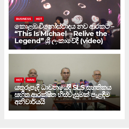
BUSINESS
HOT
කොළඹ විනෝස්වාදය නව ආරකට –
“This Is Michael – Relive the
Legend” ශ්‍රී ලංකාවේදී (video)
HOT
MAIN
යතුරුපැදි ධාවනයේදී SLS සහතිකය
සහිත ආරක්ෂිත හිස්වැසුමක් පැළඳීම
අනිවාර්යයි