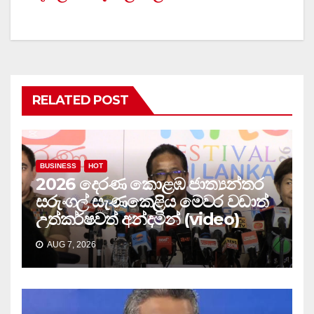
RELATED POST
BUSINESS
HOT
2026 දෙරණ කොළඹ ජාත්‍යන්තර
සරුංගල් සැණකෙළිය මෙවර වඩාත්
උත්කර්ෂවත් අන්දමින් (video)
AUG 7, 2026