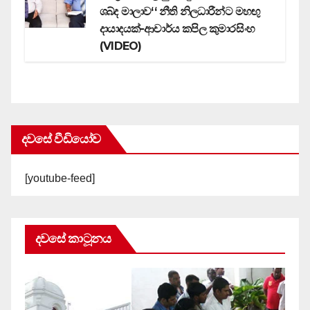
ශබ්ද මාලාව‘‘ නීති නිලධාරීන්ට මහඟු
දායාදයක්-ආචාර්ය කපිල කුමාරසිංහ
(VIDEO)
දවසේ වීඩියෝව
[youtube-feed]
දවසේ කාටූනය