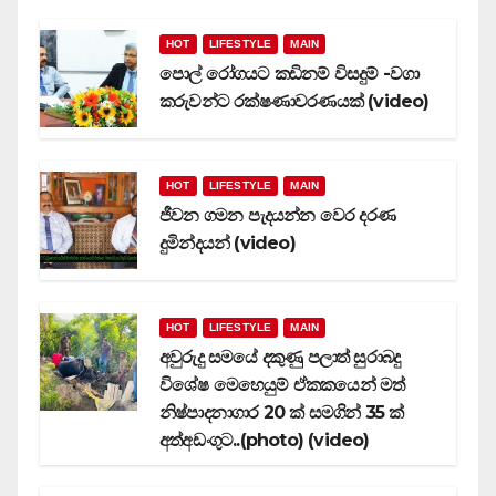
HOT
LIFESTYLE
MAIN
පොල් රෝගයට කඩිනම් විසදුම් -වගා
කරුවන්ට රක්ෂණාවරණයක් (video)
HOT
LIFESTYLE
MAIN
ජීවන ගමන පැදයන්න වෙර දරණ
දුමින්දයන් (video)
HOT
LIFESTYLE
MAIN
අවුරුදු සමයේ දකුණු පලාත් සුරාබදු
විශේෂ මෙහෙයුම් ඒකකයෙන් මත්
නිෂ්පාදනාගාර 20 ක් සමගින් 35 ක්
අත්අඩංගුට..(photo) (video)