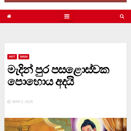
HOT
MAIN
මැදින් පුර පසළොස්වක
පොහොය අදයි
MAR 2, 2026