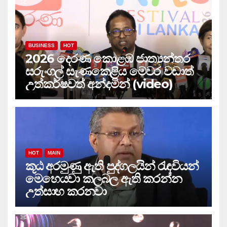
BUSINESS
HOT
2026 දෙරණ කොළඹ ජාත්‍යන්තර
සරුංගල් සැණකෙළිය මෙවර වඩාත්
උත්කර්ෂවත් අන්දමින් (video)
HOT
MAIN
කූඨ අරමුණු ඇති පුද්ගලයින් රැඳවියන්
මෙහෙයවා කලබල ඇති කරන්න
උත්සාහ කරනවා