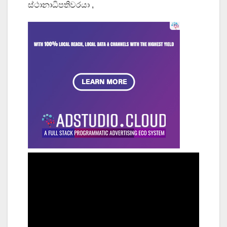
ස්ථානාධිපතිවරයා ,