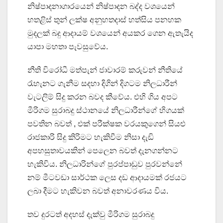
නිෂ්පාදනාගාරයෙන් නිෂ්පාදන බද්ද වශයෙන්
හතළිස් තුන් ලක්ෂ අනුහතදාස් හත්සිය පනහක
මුදලක් බදු ආදායම් වශයෙන් අයකර ගෙන ඇතැයිද
යාපා මහතා පැවසුවේය.
නීති විරෝධී මත්පැන් ජාවාරම් කරුවන් නීතියේ
රැහැනට ගැනීම සදහා දිගින් දිගටම නිලධාරීන්
වැටලිම් සිදු කරන බවද කීවේය. එහි ගිය අපට
මීරිගම සුරාබදු ස්ථානයේ නිලධාරීන්ගේ හිගයක්
පවතින බවත් , එක් පරීක්ෂක වරයකුගෙන් සියළු
රාජකාරි සිදු කිරිමට හැකිවීම නිසා දැඩි
අපහසුතාවයකින් පෙලෙන බවත් දැනගන්නට
හැකිවිය. නිලධාරින්ගේ පුරප්පාඩුව පුරවන්නේ
නම් මීටවඩා සාර්ථක ලෙස දඩ ආදායමක් රජයට
ලබා දීමට හැකිවන බවත් අනාවරණය විය.
තව දුරටත් අදහස් දැක්වු මීරිගම සුරාබදු