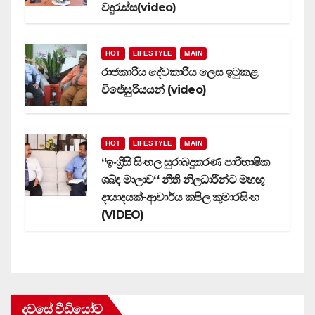
වදුරැස්ස(video)
HOT
LIFESTYLE
MAIN
රාජකාරිය දේවකාරිය ලෙස ඉටුකළ
විජේසුරියයන් (video)
HOT
LIFESTYLE
MAIN
‘‘ඉංග්‍රීසි සිංහල සුරාබදුකරණ පාරිභාෂික
ශබ්ද මාලාව‘‘ නීති නිලධාරීන්ට මහඟු
දායාදයක්-ආචාර්ය කපිල කුමාරසිංහ
(VIDEO)
දවසේ වීඩියෝව