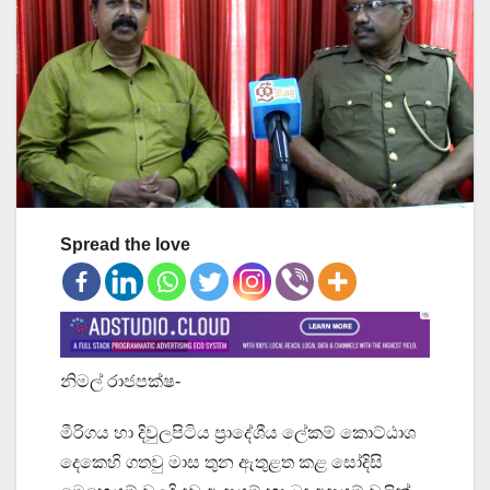
Spread the love
නිමල් රාජපක්ෂ-
මීරිගය හා දිවුලපිටිය ප්‍රාදේශීය ලේකම් කොට්ඨාශ
දෙකෙහි ගතවු මාස තුන ඇතුළත කළ සෝදිසි