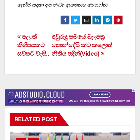
ගැනීම සදහා අප මාධ්‍ය ආයතනය අමතන්න
Post
පලාත්
අවුරුදු සමයේ බලපත්‍ර
කිහිපයකට
කොන්දේසි කඩ කලොත්
navigation
සවසට වැසි..
නීතිය තදින්(Video)
RELATED POST