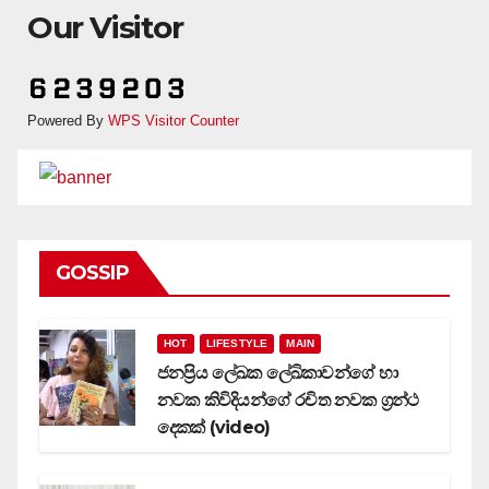
Our Visitor
Powered By
WPS Visitor Counter
GOSSIP
HOT
LIFESTYLE
MAIN
ජනප්‍රිය ලේඛක ලේඛිකාවන්ගේ හා
නවක කිවිදියන්ගේ රචිත නවක ග්‍රන්ථ
දෙකක් (video)