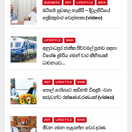
BUSINESS
HOT
LIFESTYLE
MAIN
ඔටිසම් සුවකල හැකියි – දිවුලපිටියේ
ප්‍රේමකුමාර වෙදමහතා (video)
LIFESTYLE
MAIN
අනුරාධපුර ජාතික පිච්චමල් පූජාව සඳහා
විශේෂ දුම්රිය ගමන් වාර කිහිපයක්
ධාවනයට…
HOT
LIFESTYLE
MAIN
පොල් රෝගයට කඩිනම් විසදුම් -වගා
කරුවන්ට රක්ෂණාවරණයක් (video)
HOT
LIFESTYLE
MAIN
ජීවන ගමන පැදයන්න වෙර දරණ