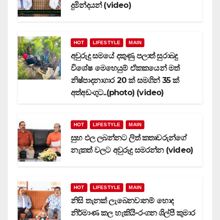
දුමින්දයන් (video)
HOT
LIFESTYLE
MAIN
අවුරුදු සමයේ දකුණු පලාත් සුරාබදු
විශේෂ මෙහෙයුම් ඒකකයෙන් මත්
නිෂ්පාදනාගාර 20 ක් සමගින් 35 ක්
අත්අඩංගුට..(photo) (video)
HOT
LIFESTYLE
MAIN
සුභ ඵල ලබන්නට ලිත් කතෘවරුන්ගේ
නැකත් වලට අවුරුදු සමරන්න (video)
HOT
LIFESTYLE
MAIN
නිසි තැනක් ලැබෙනවානම් හොද
නිර්මාණ කල හැකියි-රංගන ශිල්පී කුමාර