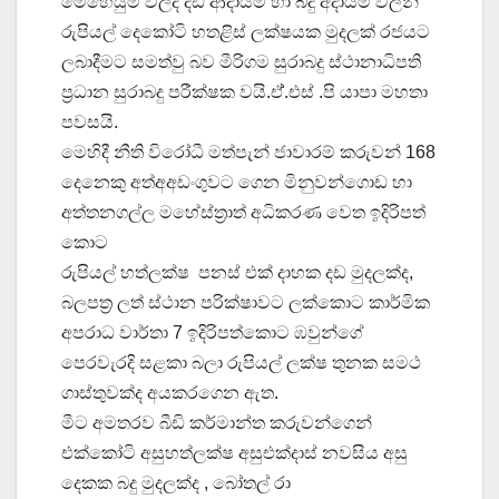
මෙහෙයුම් වලදි දඩ ආදායම් හා බදු අදායම් වලින්
රුපියල් දෙකෝටි හතළිස් ලක්ෂයක මුදලක් රජයට
ලබාදීමට සමත්වු බව මීරිගම සුරාබදු ස්ථානාධිපති
ප්‍රධාන සුරාබදු පරීක්ෂක වයි.ඒ්‍.එස් .පි යාපා මහතා
පවසයි.
මෙහිදී නීති විරෝධී මත්පැන් ජාවාරම් කරුවන් 168
දෙනෙකු අත්අඅඩංගුවට ගෙන මිනුවන්ගොඩ හා
අත්තනගල්ල මහේස්ත්‍රාත් අධිකරණ වෙත ඉදිරිපත්
කොට
රුපියල් හත්ලක්ෂ පනස් එක් දාහක දඩ මුදලක්ද,
බලපත්‍ර ලත් ස්ථාන පරික්ෂාවට ලක්කොට කාර්මික
අපරාධ වාර්තා 7 ඉදිරිපත්කොට ඹවුන්ගේ
පෙරවැරදි සළකා බලා රුපියල් ලක්ෂ තුනක සමථ
ගාස්තුවක්ද අයකරගෙන ඇත.
මීට අමතරව බීඩි කර්මාන්ත කරුවන්ගෙන්
එක්කෝටි අසුහත්ලක්ෂ අසුඑක්දාස් නවසිය අසු
දෙකක බදු මුදලක්ද , බෝතල් රා