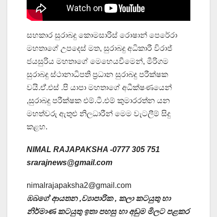
සහකාර සුරාබදු කොමසාරිස් රොෂාන් පෙරේරා
මහතාගේ උපදෙස් මත, සුරාබදු අධිකාරී විරාජ්
ජයසුරිය මහතාගේ මෙහෙයවීමෙන්, මීරිගම
සුරාබදු ස්ථානාධිපති ප්‍රධාන සුරාබදු පරීක්ෂක
වයි.ඒ්‍.එස් .පි යාපා මහතාගේ අධීක්ෂණයෙන්
,සුරාබදු පරීක්ෂක එම්.ටී.එම් කුමාරරත්න යන
මහත්වරු ඇතුළු නිලධාරීන් මෙම වැටලීම් සිදු
කළහ.
NIMAL RAJAPAKSHA -0777 305 751
srarajnews@gmail.com
nimalrajapaksha2@gmail.com
ඹබගේ ආයතන ,ව්‍යාපාරික , කලා කටයුතු හා
නිර්මාණ කටයුතු ඉතා පහසු හා අඩුම මිලට පළකර