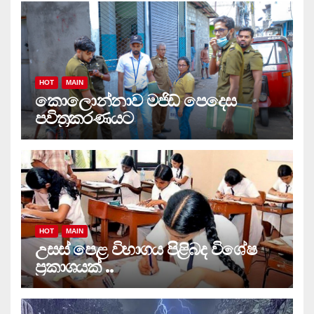
HOT
MAIN
කොලොන්නාව මජිඩ් පෙදෙස
පවිත්‍රකරණයට
HOT
MAIN
උසස් පෙළ විභාගය පිළිබද විශේෂ
ප්‍රකාශයක් ..