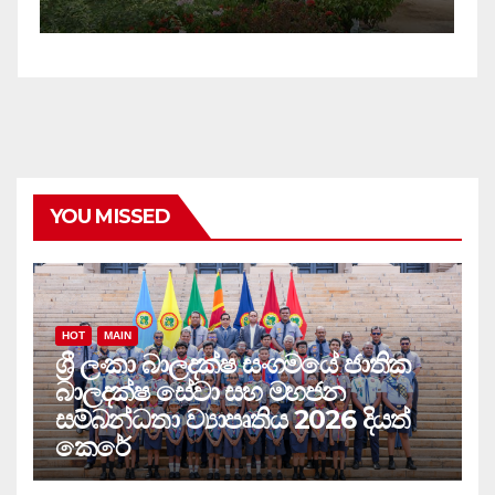
YOU MISSED
HOT
MAIN
ශ්‍රී ලංකා බාලදක්ෂ සංගමයේ ජාතික
බාලදක්ෂ සේවා සහ මහජන
සම්බන්ධතා ව්‍යාපෘතිය 2026 දියත්
කෙරේ