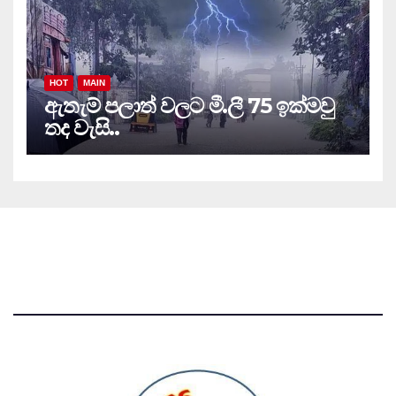
HOT
MAIN
ඇතැම් පලාත් වලට මී.ලී 75 ඉක්මවු
තද වැසි..