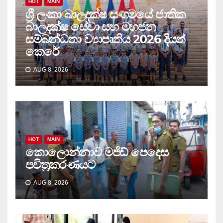
HOT
MAIN
ශ්‍රී ලංකා බාලදක්ෂ සංගමයේ ජාතික
බාලදක්ෂ සේවා සහ මහජන
සම්බන්ධතා ව්‍යාපෘතිය 2026 දියත්
කෙරේ
AUG 8, 2026
HOT
MAIN
කොලොන්නාව මජිඩ් පෙදෙස
පවිත්‍රකරණයට
AUG 8, 2026