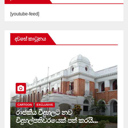
[youtube-feed]
දවසේ කාටූනය
CARTOON
EXCLUSIVE
C
රාජකීය විදුහලට නව
ස
විදුහල්පතිවරයෙක් පත් කරයි…
ම