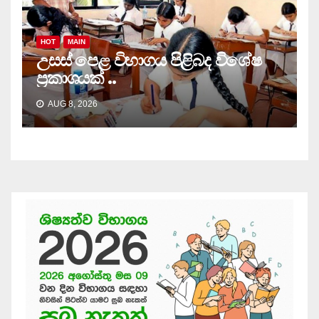
HOT
MAIN
උසස් පෙළ විභාගය පිළිබද විශේෂ
ප්‍රකාශයක් ..
AUG 8, 2026