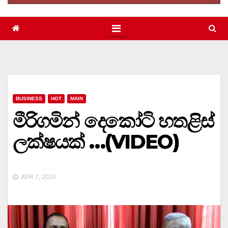
BUSINESS
HOT
MAIN
මීරිගමින් දෙකෝටි හතළිස්
ලක්ෂයක් …(VIDEO)
APR 7, 2024