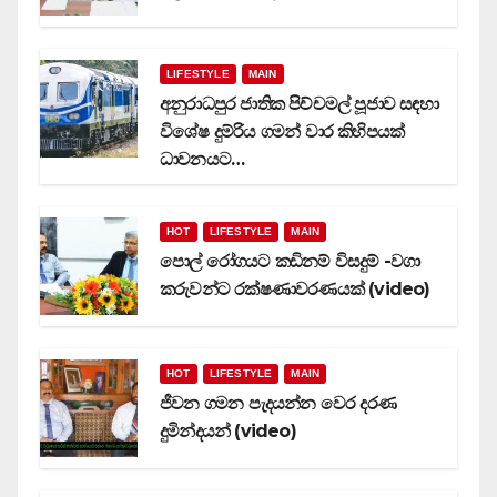
LIFESTYLE
MAIN
අනුරාධපුර ජාතික පිච්චමල් පූජාව සඳහා
විශේෂ දුම්රිය ගමන් වාර කිහිපයක්
ධාවනයට…
HOT
LIFESTYLE
MAIN
පොල් රෝගයට කඩිනම් විසදුම් -වගා
කරුවන්ට රක්ෂණාවරණයක් (video)
HOT
LIFESTYLE
MAIN
ජීවන ගමන පැදයන්න වෙර දරණ
දුමින්දයන් (video)