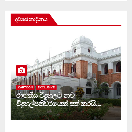
දවසේ කාටූනය
CARTOON
EXCLUSIVE
C
රාජකීය විදුහලට නව
ස
විදුහල්පතිවරයෙක් පත් කරයි…
ම