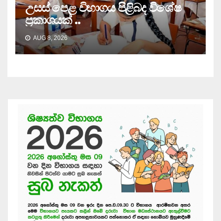
උසස් පෙළ විභාගය පිළිබද විශේෂ
ප්‍රකාශයක් ..
AUG 8, 2026