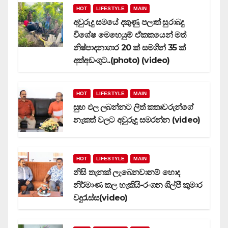
HOT
LIFESTYLE
MAIN
අවුරුදු සමයේ දකුණු පලාත් සුරාබදු
විශේෂ මෙහෙයුම් ඒකකයෙන් මත්
නිෂ්පාදනාගාර 20 ක් සමගින් 35 ක්
අත්අඩංගුට..(photo) (video)
HOT
LIFESTYLE
MAIN
සුභ ඵල ලබන්නට ලිත් කතෘවරුන්ගේ
නැකත් වලට අවුරුදු සමරන්න (video)
HOT
LIFESTYLE
MAIN
නිසි තැනක් ලැබෙනවානම් හොද
නිර්මාණ කල හැකියි-රංගන ශිල්පී කුමාර
වදුරැස්ස(video)