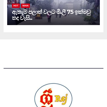
HOT
MAIN
ඇතැම් පලාත් වලට මී.ලී 75 ඉක්මවු
තද වැසි..