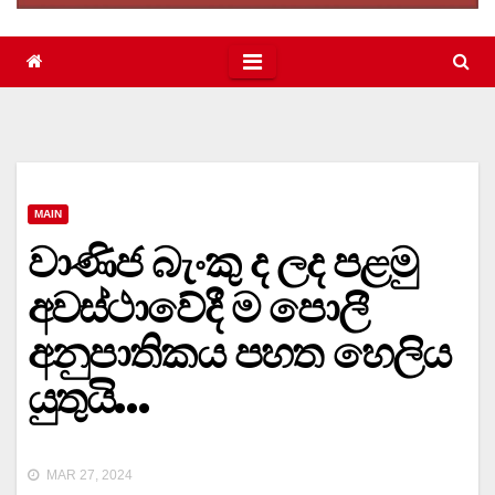
MAIN
වාණිජ බැංකු ද ලද පළමු
අවස්ථාවේදී ම පොලී
අනුපාතිකය පහත හෙලිය
යුතුයි…
MAR 27, 2024