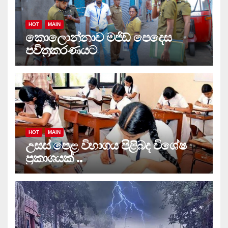
HOT
MAIN
කොලොන්නාව මජිඩ් පෙදෙස
පවිත්‍රකරණයට
HOT
MAIN
උසස් පෙළ විභාගය පිළිබද විශේෂ
ප්‍රකාශයක් ..