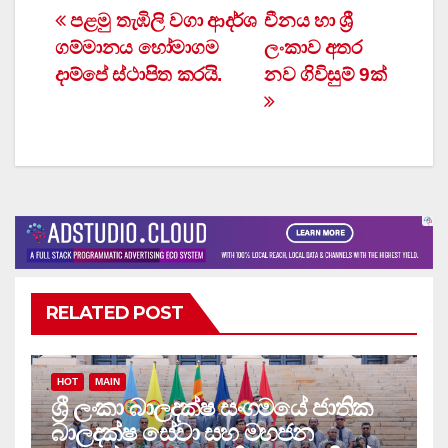
Post
පළමු තැඹිලි වගා ආදර්ශ
චීනය හා ශ්‍රී
ගම්මානය හෝමාගම
ලංකාව අතර
navigation
දාම්පේ ස්ථාපිත කරයි.
නව ගිවිසුම් 9ක්
RELATED POST
HOT
MAIN
ශ්‍රී ලංකා බාලදක්ෂ සංගමයේ ජාතික
බාලදක්ෂ සේවා සහ මහජන