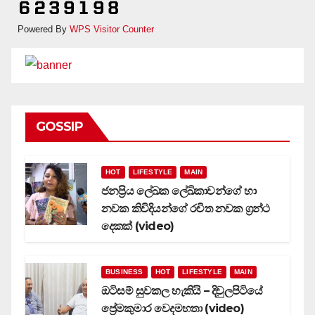
Powered By
WPS Visitor Counter
GOSSIP
HOT
LIFESTYLE
MAIN
ජනප්‍රිය ලේඛක ලේඛිකාවන්ගේ හා
නවක කිවිදියන්ගේ රචිත නවක ග්‍රන්ථ
දෙකක් (video)
BUSINESS
HOT
LIFESTYLE
MAIN
ඔටිසම් සුවකල හැකියි – දිවුලපිටියේ
ප්‍රේමකුමාර වෙදමහතා (video)