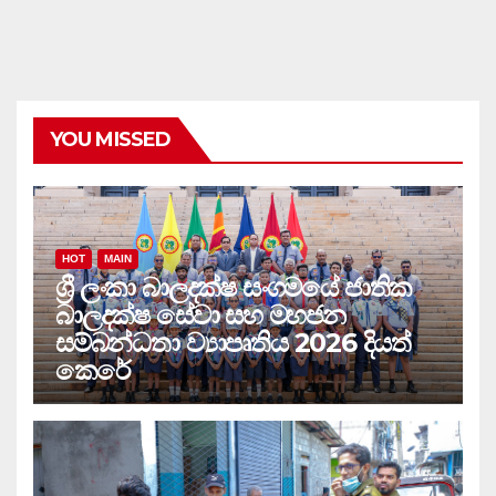
YOU MISSED
HOT
MAIN
ශ්‍රී ලංකා බාලදක්ෂ සංගමයේ ජාතික
බාලදක්ෂ සේවා සහ මහජන
සම්බන්ධතා ව්‍යාපෘතිය 2026 දියත්
කෙරේ