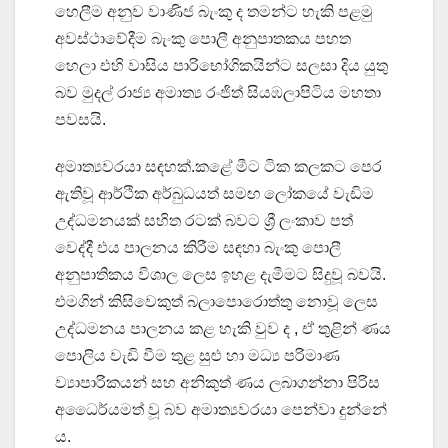
හෙලීම අනුව වාණිජ බැංකු ද තමන්ට හැකි පළමු
අවස්ථාවේදීම බැංකු පොලී අනුපාතකය පහත
හෙලා එහි වාසිය පාරිභෝගිකයින්ට සලසා දිය යුතු
බව මුදල් රාජ්‍ය අමාත්‍ය රංජිත් සියඹලාපිටිය මහතා
පවසයි.
අමාත්‍යවරයා සඳහක්.කළේ මීට ටික කලකට පෙර
ඇතිවූ ආර්ථික අර්බුධයත් සමඟ ලෝකයේ වැඩිම
උද්ධමනයක් සහිත රටක් බවට ශ්‍රී ලංකාව පත්
වෙද්දී එය පාලනය කිරීම සඳහා බැංකු පොලී
අනුපාතිකය විශාල ලෙස ඉහළ දැමීමට සිදුවූ බවයි.
එමගින් කිසිවෙකුත් බලාපොරොත්තු නොවූ ලෙස
උද්ධමනය පාලනය කළ හැකි වුව ද , ඒ තුළින් ණය
පොලිය වැඩි වීම තුළ සුළු හා මධ්‍ය පරිමාණ
ව්‍යාපාරිකයන් සහ අනිකුත් ණය ලබාගන්නා පිරිස
අධෛර්යමත් වූ බව අමාත්‍යවරයා පෙන්වා දුන්නේ
ය.