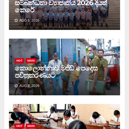
සම්බන්ධතා ව්‍යාපෘතිය 2026 දියත්
කෙරේ
AUG 8, 2026
HOT
MAIN
කොලොන්නාව මජිඩ් පෙදෙස
පවිත්‍රකරණයට
AUG 8, 2026
HOT
MAIN