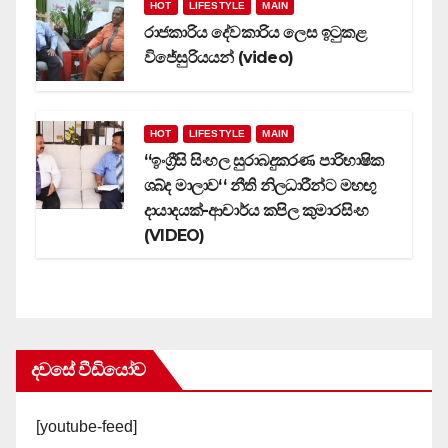
HOT
LIFESTYLE
MAIN
රාජකාරිය දේවකාරිය ලෙස ඉටුකළ
විජේසුරියයන් (video)
HOT
LIFESTYLE
MAIN
‘‘ඉංග්‍රීසි සිංහල සුරාබදුකරණ පාරිභාෂික
ශබ්ද මාලාව‘‘ නීති නිලධාරීන්ට මහඟු
දායාදයක්-ආචාර්ය කපිල කුමාරසිංහ
(VIDEO)
දවසේ වීඩියෝව
[youtube-feed]