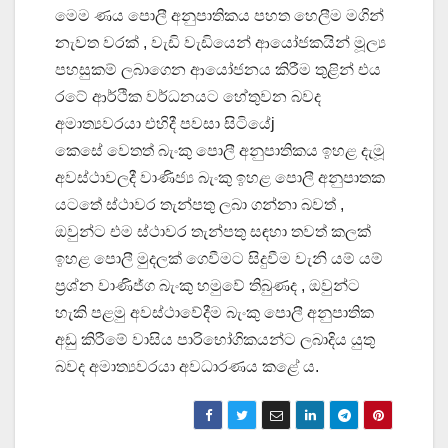
මෙම ණය පොලී අනුපාතිකය පහත හෙලීම මගින්
නැවත වරක් , වැඩි වැඩියෙන් ආයෝජකයින් මූල්‍ය
පහසුකම් ලබාගෙන ආයෝජනය කිරීම තුළින් එය
රටේ ආර්ථික වර්ධනයට හේතුවන බවද
අමාත්‍යවරයා එහිදී පවසා සිටියේj
කෙසේ වෙතත් බැංකු පොලී අනුපාතිකය ඉහළ දැමූ
අවස්ථාවලදී වාණිජ්‍ය බැංකු ඉහළ පොලී අනුපාතක
යටතේ ස්ථාවර තැන්පතු ලබා ගන්නා බවත් ,
ඔවුන්ට එම ස්ථාවර තැන්පතු සඳහා තවත් කලක්
ඉහළ පොලී මුදලක් ගෙවීමට සිදුවීම වැනි යම් යම්
ප්‍රශ්න වාණිජ්‍ග බැංකු හමුවේ තිබුණද , ඔවුන්ට
හැකි පළමු අවස්ථාවේදීම බැංකු පොලී අනුපාතික
අඩු කිරීමේ වාසිය පාරිභෝගිකයන්ට ලබාදිය යුතු
බවද අමාත්‍යවරයා අවධාරණය කළේ ය.