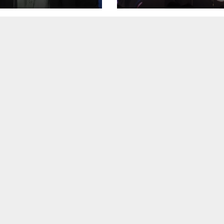
වා
(video)