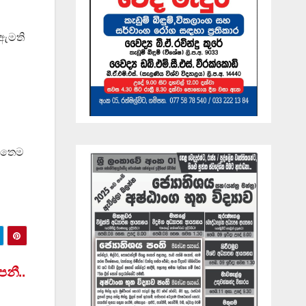
 ඇමති
හෙතෙම
පනී..