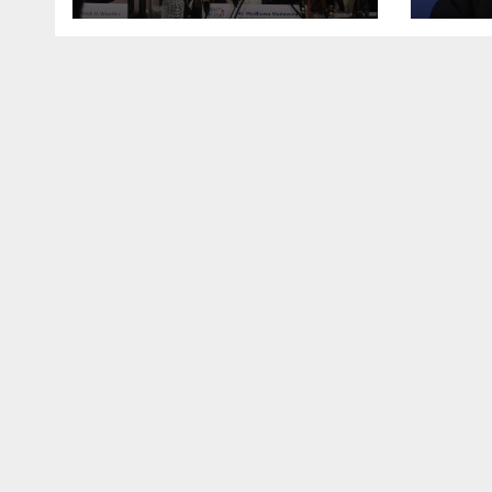
අන්දමින් (video)
කරන