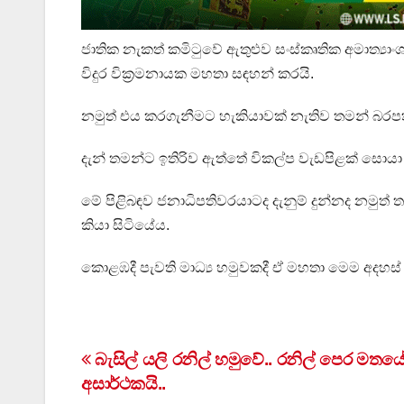
ජාතික නැකත් කමිටුවේ ඇතුළුව සංස්කෘතික අමාත්‍යාං
විදුර වික්‍රමනායක මහතා සඳහන් කරයි.
නමුත් එය කරගැනීමට හැකියාවක් නැතිව තමන් බරපත
දැන් තමන්ට ඉතිරිව ඇත්තේ විකල්ප වැඩපිළක් සොයා
මේ පිළිබඳව ජනාධිපතිවරයාටද දැනුම් දුන්නද නම
කියා සිටියේය.
කොළඹදී පැවති මාධ්‍ය හමුවකදී ඒ මහතා මෙම අදහස්
Post
බැසිල් යලි රනිල් හමුවේ.. රනිල් පෙර මතයේ
අසාර්ථකයි..
navigation