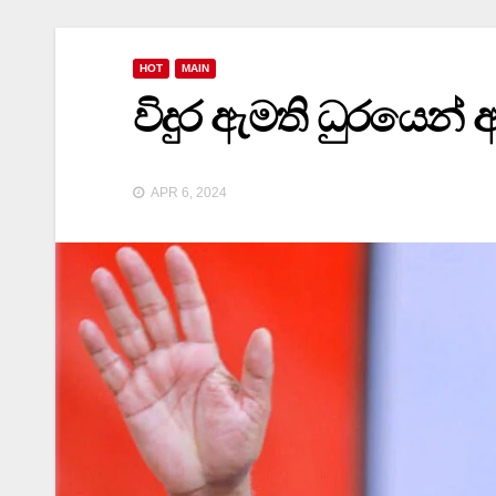
HOT
MAIN
විදුර ඇමති ධුරයෙන් 
APR 6, 2024