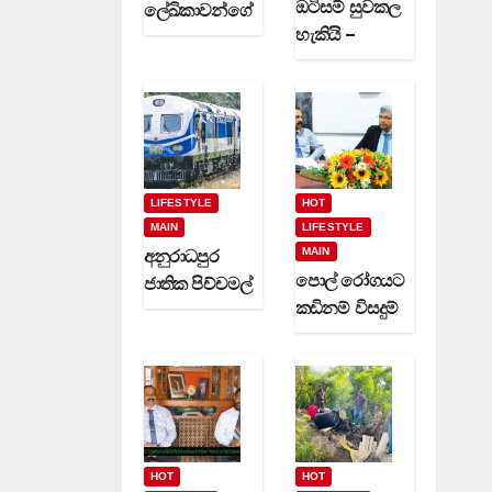
ඔටිසම් සුවකල
ලේඛිකාවන්ගේ
හැකියි –
හා නවක
දිවුලපිටියේ
කිවිදියන්ගේ
ප්‍රේමකුමාර
රචිත නවක
වෙදමහතා
ග්‍රන්ථ දෙකක්
(video)
(video)
LIFESTYLE
HOT
MAIN
LIFESTYLE
MAIN
අනුරාධපුර
පොල් රෝගයට
ජාතික පිච්චමල්
කඩිනම් විසදුම්
පූජාව සඳහා
-වගා කරුවන්ට
විශේෂ දුම්රිය
රක්ෂණාවරණ
ගමන් වාර
යක් (video)
කිහිපයක්
ධාවනයට…
HOT
HOT