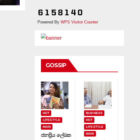
Powered By
WPS Visitor Counter
GOSSIP
HOT
BUSINESS
LIFESTYLE
HOT
MAIN
LIFESTYLE
MAIN
ජනප්‍රිය ලේඛක