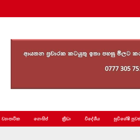
ව්‍යාපාරික
ගොසිප්
ක්‍රීඩා
විදේශීය
සුවිශේෂී පුවත