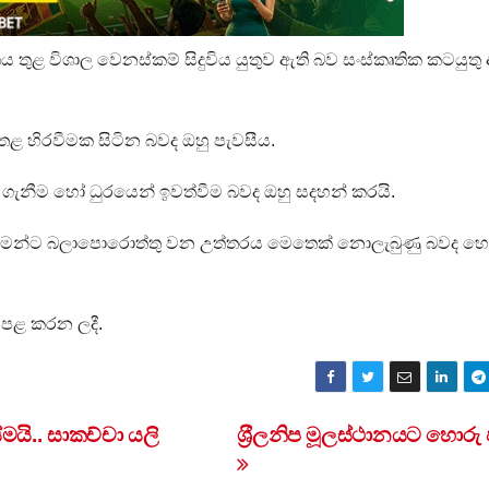
ශය තුළ විශාල වෙනස්කම් සිදුවිය යුතුව ඇති බව සංස්කෘතික කටයුතු
ළ හිරවීමක සිටින බවද ඔහු පැවසීය.
 ගැනීම හෝ ධුරයෙන් ඉවත්වීම බවද ඔහු සදහන් කරයි.
ුත් තමන්ට බලාපොරොත්තු වන උත්තරය මෙතෙක් නොලැබුණු බවද 
 පළ කරන ලදී.
මයි.. සාකච්චා යලි
ශ‍්‍රීලනිප මූලස්ථානයට හොරු 