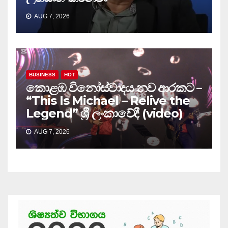
AUG 7, 2026
BUSINESS
HOT
කොළඹ විනෝස්වාදය නව ආරකට –
“This Is Michael – Relive the
Legend” ශ්‍රී ලංකාවේදී (video)
AUG 7, 2026