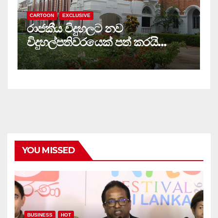
CARTOON
EXCLUSIVE
C
රාජකීය විදුහලට නව
ස
විදුහල්පතිවරයෙක් පත් කරයි…
ම
YOU MISSED
BUSINESS
HOT