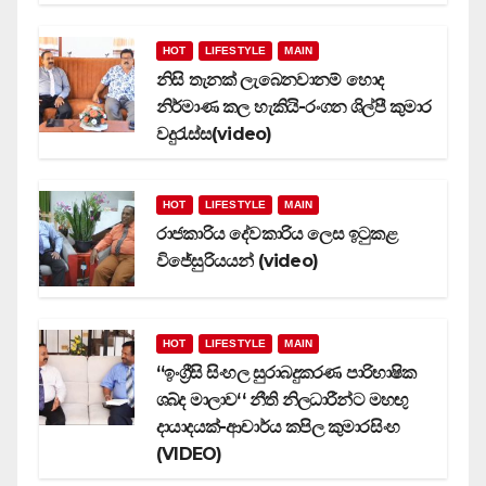
HOT
LIFESTYLE
MAIN
නිසි තැනක් ලැබෙනවානම් හොද
නිර්මාණ කල හැකියි-රංගන ශිල්පී කුමාර
වදුරැස්ස(video)
HOT
LIFESTYLE
MAIN
රාජකාරිය දේවකාරිය ලෙස ඉටුකළ
විජේසුරියයන් (video)
HOT
LIFESTYLE
MAIN
‘‘ඉංග්‍රීසි සිංහල සුරාබදුකරණ පාරිභාෂික
ශබ්ද මාලාව‘‘ නීති නිලධාරීන්ට මහඟු
දායාදයක්-ආචාර්ය කපිල කුමාරසිංහ
(VIDEO)