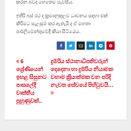
කරන බවද හෙතෙම පැවසීය.
ඉතිරි බස් රථ ද ක්‍රමානුකූලව ධාවනය සඳහා එක්
කිරීමට සැලසුම් කර ඇතැයි ද ඒ මහතා
පාර්ලිමේන්තුවේදී කියා සිටියේය.
Post
6
දුම්රිය ස්ථානාධිපතිවරුන්
ශ්‍රේණියෙන්
දෙදෙනා හා දුම්රිය නියාමක
navigation
ඉහළ සිසුනට
වහාම ක්‍රියාත්මක වන පරිදි
පාසලේදී
නැවත සේවයේ පිහිටුවයි…
වෘත්තීය
පුහුණුවක්..