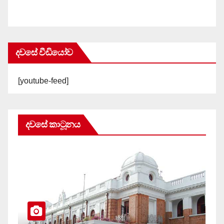
දවසේ වීඩියෝව
[youtube-feed]
දවසේ කාටූනය