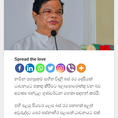
Spread the love
නවීන පහසුකම් සහිත විදුලි බස් රථ දෙසීයක්
ධාවනයට එකතු කිරීමට බලාපොරොත්තු වන බව
අමාත්‍ය බන්ධුල ගුණවර්ධන මහතා සඳහන් කරයි.
එහි පළමු පියවර ලෙස බස් රථ පනහක් අලුත්
අවුරුද්දට පෙර බස්නාහිර පළාතේ ධාවනයට එක්