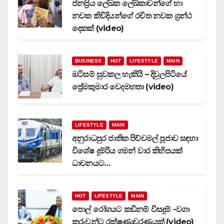
ජනප්‍රිය ලේඛක ලේඛිකාවන්ගේ හා
නවක කිවිදියන්ගේ රචිත නවක ග්‍රන්ථ
දෙකක් (video)
BUSINESS
HOT
LIFESTYLE
MAIN
ඔටිසම් සුවකල හැකියි – දිවුලපිටියේ
ප්‍රේමකුමාර වෙදමහතා (video)
LIFESTYLE
MAIN
අනුරාධපුර ජාතික පිච්චමල් පූජාව සඳහා
විශේෂ දුම්රිය ගමන් වාර කිහිපයක්
ධාවනයට…
HOT
LIFESTYLE
MAIN
පොල් රෝගයට කඩිනම් විසදුම් -වගා
කරුවන්ට රක්ෂණාවරණයක් (video)