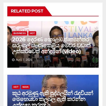
RELATED POST
BUSINESS
HOT
2026 දෙරණ කොළඹ ජාත්‍යන්තර
සරුංගල් සැණකෙළිය මෙවර වඩාත්
උත්කර්ෂවත් අන්දමින් (video)
AUG 7, 2026
HOT
MAIN
කූඨ අරමුණු ඇති පුද්ගලයින් රැඳවියන්
මෙහෙයවා කලබල ඇති කරන්න
උත්සාහ කරනවා