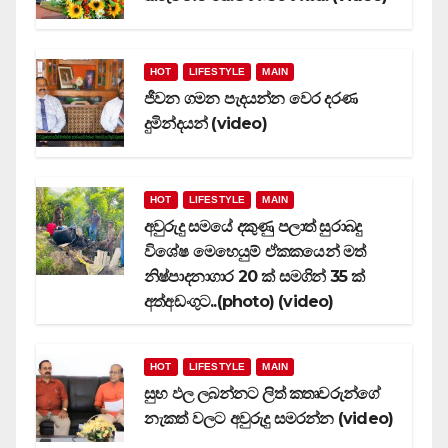
HOT
LIFESTYLE
MAIN
ජීවන ගමන පැදයන්න වෙර දරණ
දුමින්දයන් (video)
HOT
LIFESTYLE
MAIN
අවුරුදු සමයේ දකුණු පලාත් සුරාබදු
විශේෂ මෙහෙයුම් ඒකකයෙන් මත්
නිෂ්පාදනාගාර 20 ක් සමගින් 35 ක්
අත්අඩංගුට..(photo) (video)
HOT
LIFESTYLE
MAIN
සුභ ඵල ලබන්නට ලිත් කතෘවරුන්ගේ
නැකත් වලට අවුරුදු සමරන්න (video)