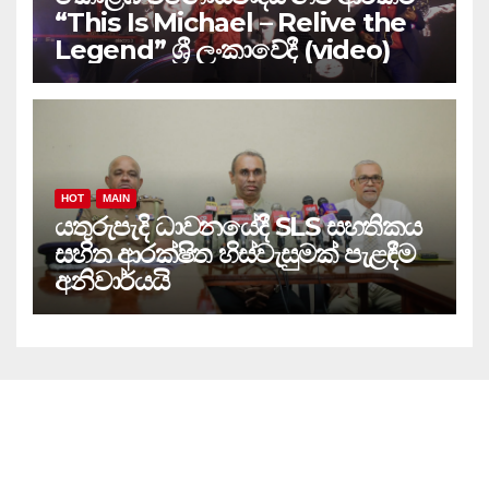
“This Is Michael – Relive the
Legend” ශ්‍රී ලංකාවේදී (video)
HOT
MAIN
යතුරුපැදි ධාවනයේදී SLS සහතිකය
සහිත ආරක්ෂිත හිස්වැසුමක් පැළඳීම
අනිවාර්යයි