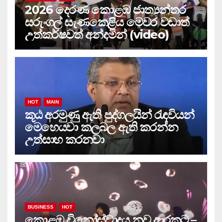
2026 දෙරණ කොළඹ ජාත්‍යන්තර
සරුංගල් සැණකෙළිය මෙවර වඩාත්
උත්කර්ෂවත් අන්දමින් (video)
HOT
MAIN
කූඨ අරමුණු ඇති පුද්ගලයින් රැඳවියන්
මෙහෙයවා කලබල ඇති කරන්න
උත්සාහ කරනවා
BUSINESS
HOT
කොළඹ විනෝස්වාදය නව ආරකට –