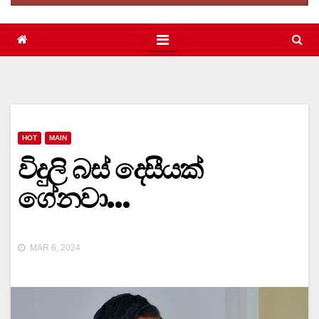
HOT
MAIN
විදුලි බස් දෙසීයක්
ගේනවා…
MAR 6, 2024