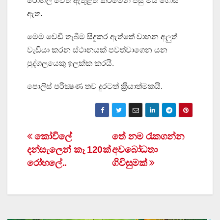
රෝහල වෙත ඇතුළත් කිරීමෙන් පසු මිය ගොස්
ඇත.
මෙම වෙඩි තැබීම සිදුකර ඇත්තේ වාහන අලුත්
වැඩියා කරන ස්ථානයක් පවත්වාගෙන යන
පුද්ගලයෙකු ඉලක්ක කරයි.
පොලිස් පරීක්‍ෂණ තව දුරටත් ක‍්‍රියාත්මකයි.
Post
කෝවිලේ
තේ නම රැකගන්න
දන්සැලෙන් කෑ 120ක්
අවබෝධතා
navigation
රෝහලේ..
ගිවිසුමක්