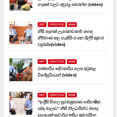
නැකත් වලට අවුරුදු සමරන්න (video)
HOT
LIFESTYLE
MAIN
නිසි තැනක් ලැබෙනවානම් හොද
නිර්මාණ කල හැකියි-රංගන ශිල්පී කුමාර
වදුරැස්ස(video)
HOT
LIFESTYLE
MAIN
රාජකාරිය දේවකාරිය ලෙස ඉටුකළ
විජේසුරියයන් (video)
HOT
LIFESTYLE
MAIN
‘‘ඉංග්‍රීසි සිංහල සුරාබදුකරණ පාරිභාෂික
ශබ්ද මාලාව‘‘ නීති නිලධාරීන්ට මහඟු
දායාදයක්-ආචාර්ය කපිල කුමාරසිංහ