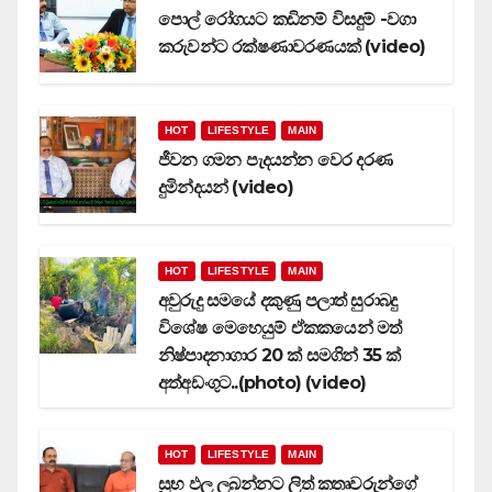
පොල් රෝගයට කඩිනම් විසදුම් -වගා
කරුවන්ට රක්ෂණාවරණයක් (video)
HOT
LIFESTYLE
MAIN
ජීවන ගමන පැදයන්න වෙර දරණ
දුමින්දයන් (video)
HOT
LIFESTYLE
MAIN
අවුරුදු සමයේ දකුණු පලාත් සුරාබදු
විශේෂ මෙහෙයුම් ඒකකයෙන් මත්
නිෂ්පාදනාගාර 20 ක් සමගින් 35 ක්
අත්අඩංගුට..(photo) (video)
HOT
LIFESTYLE
MAIN
සුභ ඵල ලබන්නට ලිත් කතෘවරුන්ගේ