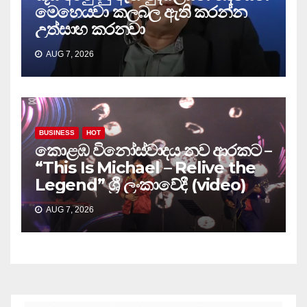
මෙහෙයවා කලබල ඇති කරන්න
උත්සාහ කරනවා
AUG 7, 2026
BUSINESS
HOT
කොළඹ විනෝස්වාදය නව ආරකට –
“This Is Michael – Relive the
Legend” ශ්‍රී ලංකාවේදී (video)
AUG 7, 2026