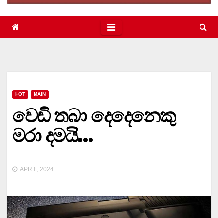
HOT
MAIN
වෙඩි තබා දෙදෙනෙකු
මරා දමයි…
APR 8, 2024