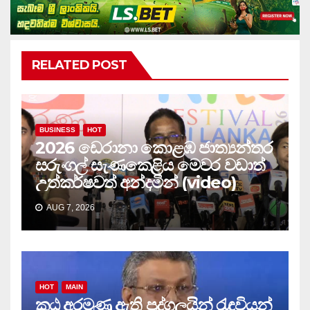
RELATED POST
BUSINESS
HOT
2026 ඩෙරානා කොළඹ ජාත්‍යන්තර
සරුංගල් සැණකෙළිය මෙවර වඩාත්
උත්කර්ෂවත් අන්දමින් (video)
AUG 7, 2026
HOT
MAIN
කූඨ අරමුණු ඇති පුද්ගලයින් රැඳවියන්