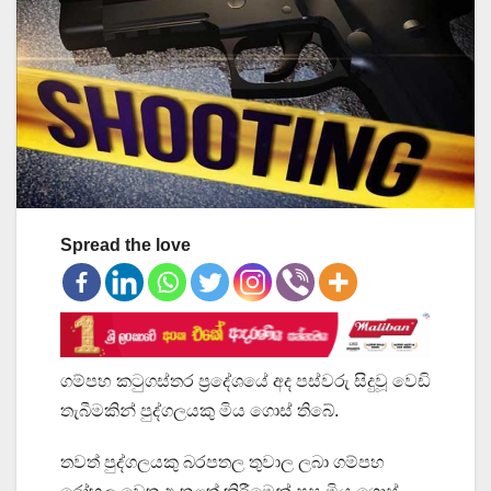
Spread the love
ගම්පහ කටුගස්තර ප්‍රදේශයේ අද පස්වරු සිදුවූ වෙඩි
තැබීමකින් පුද්ගලයකු මිය ගොස් තිබේ.
තවත් පුද්ගලයකු බරපතල තුවාල ලබා ගම්පහ