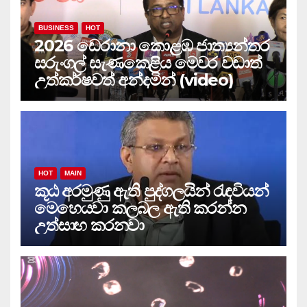
BUSINESS
HOT
2026 ඩෙරානා කොළඹ ජාත්‍යන්තර
සරුංගල් සැණකෙළිය මෙවර වඩාත්
උත්කර්ෂවත් අන්දමින් (video)
HOT
MAIN
කූඨ අරමුණු ඇති පුද්ගලයින් රැඳවියන්
මෙහෙයවා කලබල ඇති කරන්න
උත්සාහ කරනවා