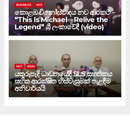
BUSINESS
HOT
කොළඹ විනෝස්වාදය නව ආරකට –
“This Is Michael – Relive the
Legend” ශ්‍රී ලංකාවේදී (video)
HOT
MAIN
යතුරුපැදි ධාවනයේදී SLS සහතිකය
සහිත ආරක්ෂිත හිස්වැසුමක් පැළඳීම
අනිවාර්යයි