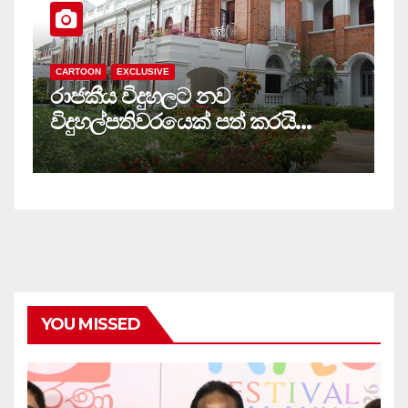
CARTOON
MAIN
සියලු‍ පාසල් ඩිජිටල්කරණය කර එක
ම ජාලයකට ගතයුතුයි
YOU MISSED