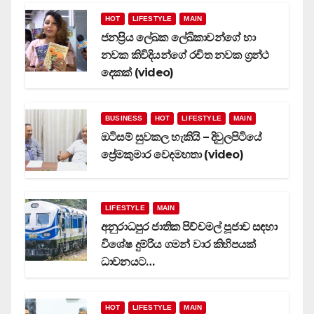
HOT
LIFESTYLE
MAIN
ජනප්‍රිය ලේඛක ලේඛිකාවන්ගේ හා
නවක කිවිදියන්ගේ රචිත නවක ග්‍රන්ථ
දෙකක් (video)
BUSINESS
HOT
LIFESTYLE
MAIN
ඔටිසම් සුවකල හැකියි – දිවුලපිටියේ
ප්‍රේමකුමාර වෙදමහතා (video)
LIFESTYLE
MAIN
අනුරාධපුර ජාතික පිච්චමල් පූජාව සඳහා
විශේෂ දුම්රිය ගමන් වාර කිහිපයක්
ධාවනයට…
HOT
LIFESTYLE
MAIN