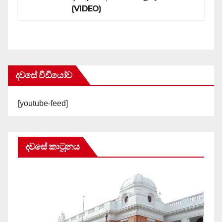
(VIDEO)
දවසේ වීඩියෝව
[youtube-feed]
දවසේ කාටූනය