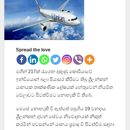
Spread the love
මගීන් 217ක් රැගෙන දකුණු කොරියාවේ
ඉන්චියොන් බලා පියාසර කිරීමට තිබූ ශ්‍රීලන්කන්
යානයක තාක්ෂණික දෝෂයක් හේතුවෙන් නියමිත
වේලාවට පිටත්වීමට නොහැකි වී තිබේ.
මෙසේ නොහැකි වී ඇත්තේ පසුගිය 19 වනදාය
ශ්‍රීලන්කන් ගුවන් සේවය නිවේදනයක් නිකුත්
කරමින් පවසන්නේ යානය ප්‍රමාද වී පිටත්වීම සඳහා