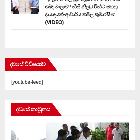
ශබ්ද මාලාව‘‘ නීති නිලධාරීන්ට මහඟු
දායාදයක්-ආචාර්ය කපිල කුමාරසිංහ
(VIDEO)
දවසේ වීඩියෝව
[youtube-feed]
දවසේ කාටූනය