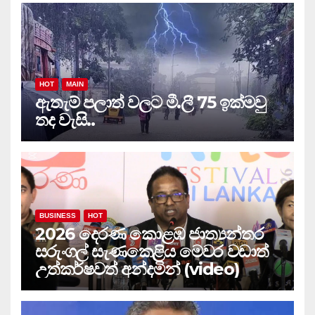
HOT
MAIN
ඇතැම් පලාත් වලට මී.ලී 75 ඉක්මවු
තද වැසි..
BUSINESS
HOT
2026 දෙරණ කොළඹ ජාත්‍යන්තර
සරුංගල් සැණකෙළිය මෙවර වඩාත්
උත්කර්ෂවත් අන්දමින් (video)