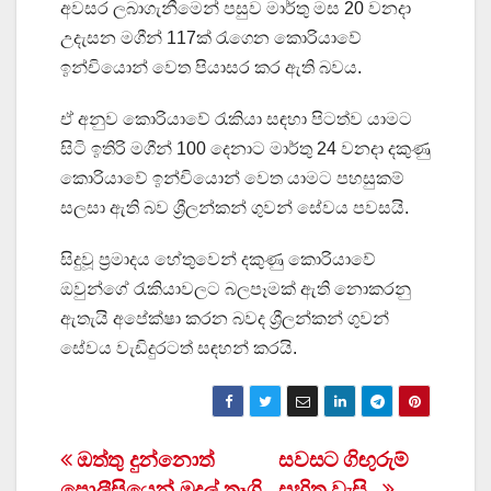
අවසර ලබාගැනීමෙන් පසුව මාර්තු මස 20 වනදා
උදැසන මගීන් 117ක් රැගෙන කොරියාවේ
ඉන්චියොන් වෙත පියාසර කර ඇති බවය.
ඒ අනුව කොරියාවේ රැකියා සඳහා පිටත්ව යාමට
සිටි ඉතිරි මගීන් 100 දෙනාට මාර්තු 24 වනදා දකුණු
කොරියාවේ ඉන්චියොන් වෙත යාමට පහසුකම්
සලසා ඇති බව ශ්‍රීලන්කන් ගුවන් සේවය පවසයි.
සිදුවූ ප්‍රමාදය හේතුවෙන් දකුණු කොරියාවේ
ඔවුන්ගේ රැකියාවලට බලපෑමක් ඇති නොකරනු
ඇතැයි අපේක්ෂා කරන බවද ශ්‍රීලන්කන් ගුවන්
සේවය වැඩිදුරටත් සඳහන් කරයි.
Post
ඔත්තු දුන්නොත්
සවසට ගිඟුරුම්
පොලීසියෙන් මුදල් තෑගි
සහිත වැසි..