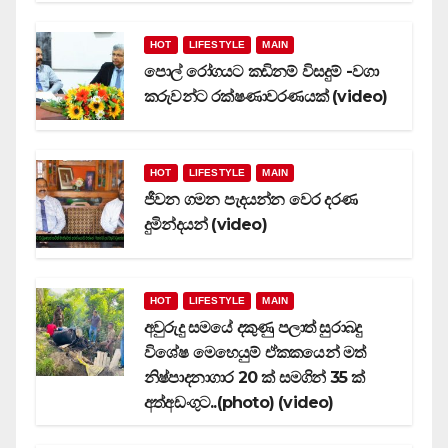
HOT
LIFESTYLE
MAIN
පොල් රෝගයට කඩිනම් විසදුම් -වගා
කරුවන්ට රක්ෂණාවරණයක් (video)
HOT
LIFESTYLE
MAIN
ජීවන ගමන පැදයන්න වෙර දරණ
දුමින්දයන් (video)
HOT
LIFESTYLE
MAIN
අවුරුදු සමයේ දකුණු පලාත් සුරාබදු
විශේෂ මෙහෙයුම් ඒකකයෙන් මත්
නිෂ්පාදනාගාර 20 ක් සමගින් 35 ක්
අත්අඩංගුට..(photo) (video)