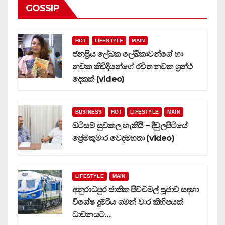
GOSSIP
HOT
LIFESTYLE
MAIN
ජනප්‍රිය ලේඛක ලේඛිකාවන්ගේ හා
නවක කිවිදියන්ගේ රචිත නවක ග්‍රන්ථ
දෙකක් (video)
BUSINESS
HOT
LIFESTYLE
MAIN
ඔටිසම් සුවකල හැකියි – දිවුලපිටියේ
ප්‍රේමකුමාර වෙදමහතා (video)
LIFESTYLE
MAIN
අනුරාධපුර ජාතික පිච්චමල් පූජාව සඳහා
විශේෂ දුම්රිය ගමන් වාර කිහිපයක්
ධාවනයට…