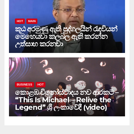
HOT
MAIN
කූඨ අරමුණු ඇති පුද්ගලයින් රැඳවියන්
මෙහෙයවා කලබල ඇති කරන්න
උත්සාහ කරනවා
BUSINESS
HOT
කොළඹ විනෝස්වාදය නව ආරකට –
“This Is Michael – Relive the
Legend” ශ්‍රී ලංකාවේදී (video)