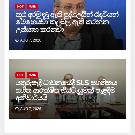
HOT
MAIN
කූඨ අරමුණු ඇති පුද්ගලයින් රැඳවියන්
මෙහෙයවා කලබල ඇති කරන්න
උත්සාහ කරනවා
AUG 7, 2026
HOT
MAIN
යතුරුපැදි ධාවනයේදී SLS සහතිකය
සහිත ආරක්ෂිත හිස්වැසුමක් පැළඳීම
අනිවාර්යයි
AUG 7, 2026