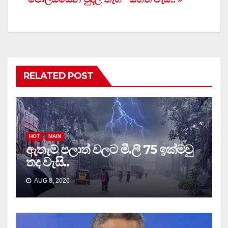
navigation
RELATED POST
HOT
MAIN
ඇතැම් පලාත් වලට මී.ලී 75 ඉක්මවු
තද වැසි..
AUG 8, 2026