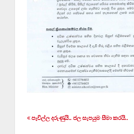
Post
පෑවිල්ල දරුණුයි.. ජල සැපයුම සීමා කරයි..
navigation