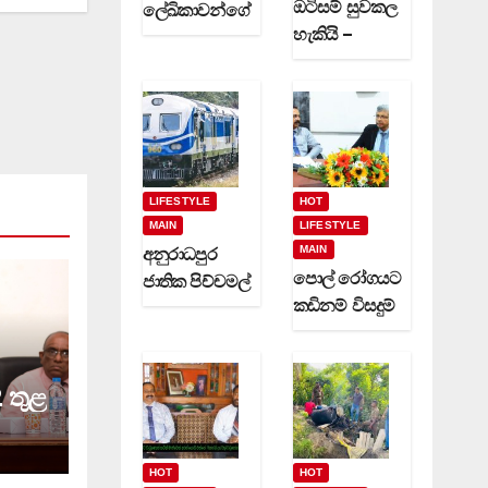
ඔටිසම් සුවකල
ලේඛිකාවන්ගේ
හැකියි –
හා නවක
දිවුලපිටියේ
කිවිදියන්ගේ
ප්‍රේමකුමාර
රචිත නවක
වෙදමහතා
ග්‍රන්ථ දෙකක්
(video)
(video)
LIFESTYLE
HOT
MAIN
LIFESTYLE
MAIN
අනුරාධපුර
පොල් රෝගයට
ජාතික පිච්චමල්
කඩිනම් විසදුම්
පූජාව සඳහා
-වගා කරුවන්ට
විශේෂ දුම්රිය
රක්ෂණාවරණ
ගමන් වාර
යක් (video)
කිහිපයක්
 තුළ
ධාවනයට…
HOT
HOT