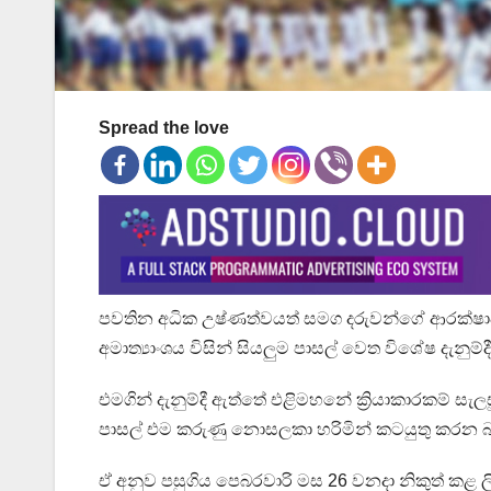
Spread the love
පවතින අධික උෂ්ණත්වයත් සමග දරුවන්ගේ ආරක්ෂාව ස
අමාත්‍යාංශය විසින් සියලුම පාසල් වෙත විශේෂ දැනුම්ද
එමගින් දැනුම්දී ඇත්තේ එළිමහනේ ක්‍රියාකාරකම් සැලස
පාසල් එම කරුණු නොසලකා හරිමින් කටයුතු කරන 
ඒ අනුව පසුගිය පෙබරවාරි මස 26 වනදා නිකුත් කළ 