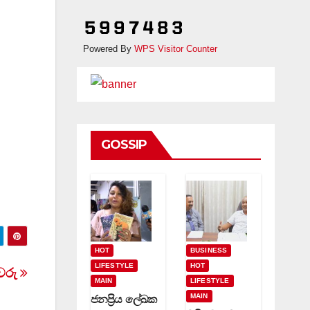
Powered By
WPS Visitor Counter
GOSSIP
HOT
BUSINESS
LIFESTYLE
HOT
වරු
MAIN
LIFESTYLE
MAIN
ජනප්‍රිය ලේඛක