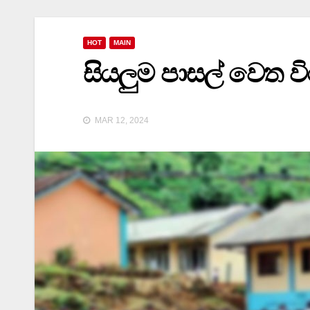
HOT
MAIN
සියලුම පාසල් වෙත වි
MAR 12, 2024