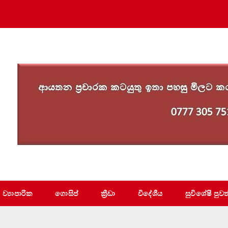
ව්‍යාපාරික
ගොසිප්
ක්‍රීඩා
විදේශීය
සුවිශේෂී පුවත