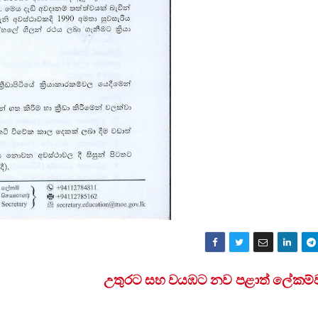
උතුරට සහ වයඹට නව පළාත් ලේකම්