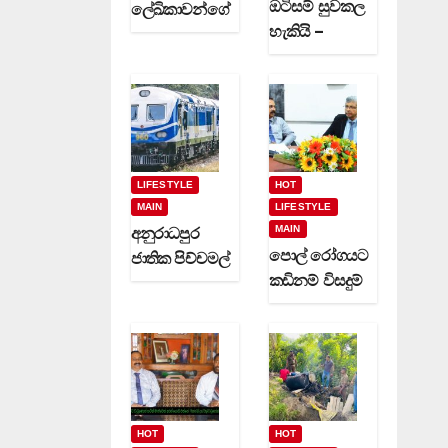
ඔටිසම් සුවකල
ලේඛිකාවන්ගේ
හැකියි –
හා නවක
දිවුලපිටියේ
කිවිදියන්ගේ
ප්‍රේමකුමාර
රචිත නවක
වෙදමහතා
ග්‍රන්ථ දෙකක්
(video)
(video)
LIFESTYLE
HOT
MAIN
LIFESTYLE
MAIN
අනුරාධපුර
පොල් රෝගයට
ජාතික පිච්චමල්
කඩිනම් විසදුම්
පූජාව සඳහා
-වගා කරුවන්ට
විශේෂ දුම්රිය
රක්ෂණාවරණ
ගමන් වාර
යක් (video)
කිහිපයක්
ධාවනයට…
HOT
HOT