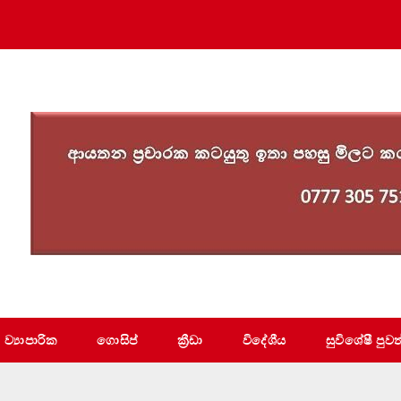
ව්‍යාපාරික
ගොසිප්
ක්‍රීඩා
විදේශීය
සුවිශේෂී පුවත