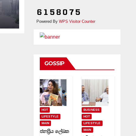
Powered By
WPS Visitor Counter
GOSSIP
HOT
BUSINESS
LIFESTYLE
HOT
MAIN
LIFESTYLE
MAIN
ජනප්‍රිය ලේඛක