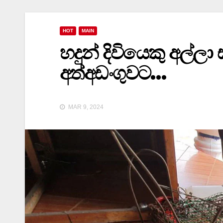
HOT
MAIN
හදුන් දිවියෙකු අල්
අත්අඩංගුවට…
MAR 9, 2024