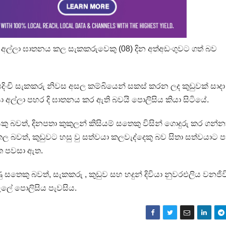
කු අල්ලා ඝාතනය කල සැකකරුවෙකු (08) දින අත්අඩංගුවට ගත් බව
ංචි සැකකරු නිවස අසල කම්බියෙන් සකස් කරන ලද කුඩුවක් සාදා
ිවියා අල්ලා පහර දි ඝාතනය කර ඇති බවයි පොලිසිය කියා සිටියේ.
වත්, දිනපතා කුකුලන් කිසියම් සතෙකු විසින් ගොදුරු කර ගන්න
ල බවත්, කුඩුවට හසු වු සත්වයා කලවැද්දෙකු බව සිතා සත්වයාට ප
ත පවසා ඇත.
 සතෙකු බවත්, සැකකරු , කුඩුව සහ හදුන් දිවියා නුවරඑලිය වනජිව
ැලේ පොලිසිය පැවසිය.