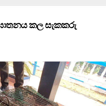
ලා ඝාතනය කල සැකකරු