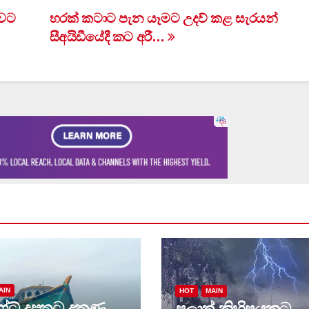
ාවට
හරක් කටාට පැන යෑමට උදව් කළ සැරයන්
සීඅයිඩීයේදී කට අරී…
AIN
HOT
MAIN
්ට් දූපතට දකුණු
පලාත් කිහිපයකට