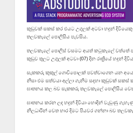
කුඩුවක් සකස් කර එයට උගුලක් අටවා හදුන් දිවියෙ
තලවකැලේ පොලිසිය පැවසිය.
තලවකැලේ පොලිස් වසමට අයත් කටුකැලේ වත්තේ පදි
කුඩුව තුලට උගුලක් අටවා (07) දින රාත්‍රියේ හදුන් ද
සැකකරු කුකුල් ගොවිපොලක් පවත්වාගෙන යන අයෙකු බ
නිසා එම සත්වයා අල්ලා ගැනිම සදහා කුඩුවක් සකස් ක
ඝාතනය කල බව සැකකරු තලවකැලේ පොලිසිය වෙ
ඝාතනය කරන ලද හදුන් දිවියා හොදින් වැඩුණු ගැහැණු
නිලධාරින් වෙත භාර දිමට පියවර ගන්නා බව තලවක