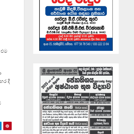
 එම
ා
හර දි
ි