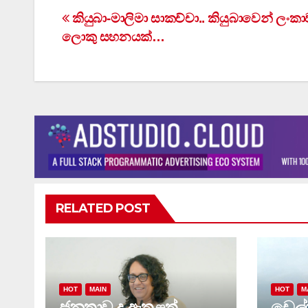
Post
කියුබා-මාලිමා සාකච්චා.. කියුබාවෙන් ලංක
ලොකු සහනයක්…
navigation
RELATED POST
HOT
MAIN
HOT
M
ජනතාව ද ඇතුළත්
ඩෙල්ෆ