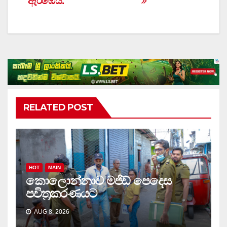
ඇරඹෙයි.
RELATED POST
HOT
MAIN
කොලොන්නාව මජිඩ් පෙදෙස
පවිත්‍රකරණයට
AUG 8, 2026