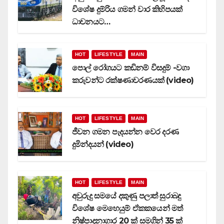
විශේෂ දුම්රිය ගමන් වාර කිහිපයක්
ධාවනයට…
HOT
LIFESTYLE
MAIN
පොල් රෝගයට කඩිනම් විසදුම් -වගා
කරුවන්ට රක්ෂණාවරණයක් (video)
HOT
LIFESTYLE
MAIN
ජීවන ගමන පැදයන්න වෙර දරණ
දුමින්දයන් (video)
HOT
LIFESTYLE
MAIN
අවුරුදු සමයේ දකුණු පලාත් සුරාබදු
විශේෂ මෙහෙයුම් ඒකකයෙන් මත්
නිෂ්පාදනාගාර 20 ක් සමගින් 35 ක්