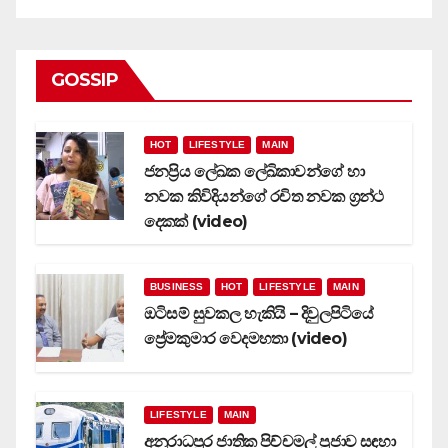
GOSSIP
HOT
LIFESTYLE
MAIN
ජනප්‍රිය ලේඛක ලේඛිකාවන්ගේ හා
නවක කිවිදියන්ගේ රචිත නවක ග්‍රන්ථ
දෙකක් (video)
BUSINESS
HOT
LIFESTYLE
MAIN
ඔටිසම් සුවකල හැකියි – දිවුලපිටියේ
ප්‍රේමකුමාර වෙදමහතා (video)
LIFESTYLE
MAIN
අනුරාධපුර ජාතික පිච්චමල් පූජාව සඳහා