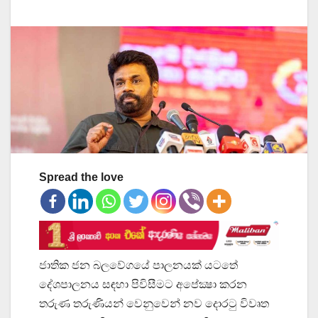
Spread the love
ජාතික ජන බලවේගයේ පාලනයක් යටතේ
දේශපාලනය සඳහා පිවිසීමට අපේක්‍ෂා කරන
තරුණ තරුණියන් වෙනුවෙන් නව දොරටු විවෘත