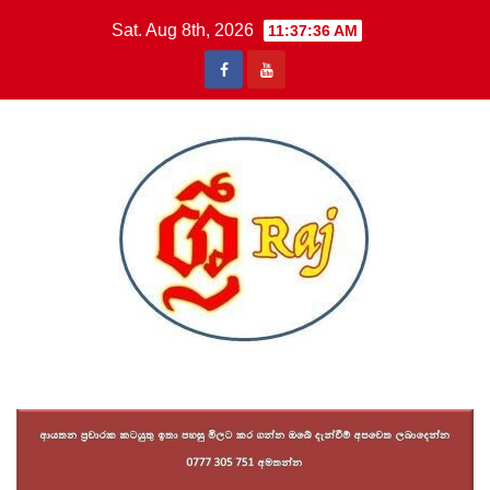
Skip
Sat. Aug 8th, 2026
11:37:37 AM
to
content
Sri Raj News