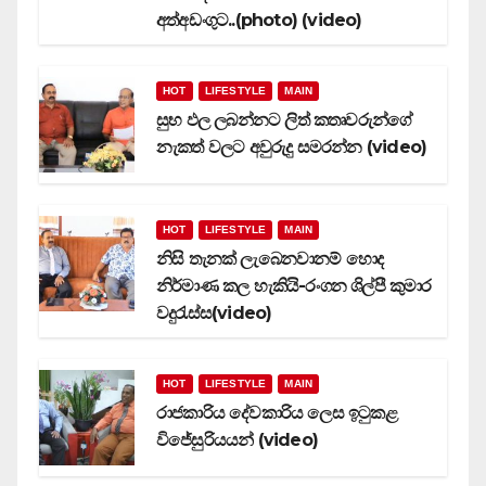
අත්අඩංගුට..(photo) (video)
HOT
LIFESTYLE
MAIN
සුභ ඵල ලබන්නට ලිත් කතෘවරුන්ගේ
නැකත් වලට අවුරුදු සමරන්න (video)
HOT
LIFESTYLE
MAIN
නිසි තැනක් ලැබෙනවානම් හොද
නිර්මාණ කල හැකියි-රංගන ශිල්පී කුමාර
වදුරැස්ස(video)
HOT
LIFESTYLE
MAIN
රාජකාරිය දේවකාරිය ලෙස ඉටුකළ
විජේසුරියයන් (video)