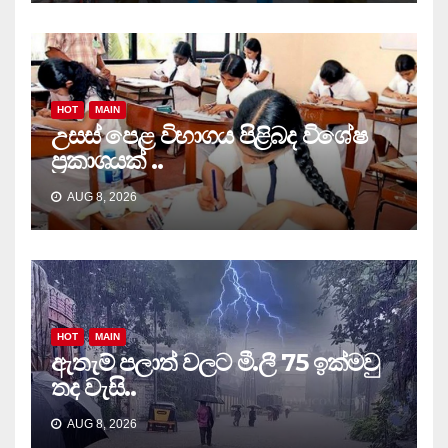
HOT
MAIN
උසස් පෙළ විභාගය පිළිබද විශේෂ
ප්‍රකාශයක් ..
AUG 8, 2026
HOT
MAIN
ඇතැම් පලාත් වලට මී.ලී 75 ඉක්මවු
තද වැසි..
AUG 8, 2026