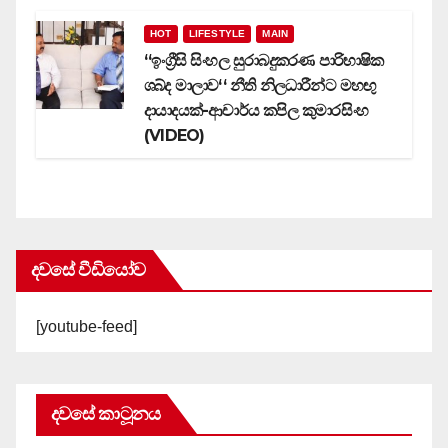
HOT
LIFESTYLE
MAIN
‘‘ඉංග්‍රීසි සිංහල සුරාබදුකරණ පාරිභාෂික
ශබ්ද මාලාව‘‘ නීති නිලධාරීන්ට මහඟු
දායාදයක්-ආචාර්ය කපිල කුමාරසිංහ
(VIDEO)
දවසේ වීඩියෝව
[youtube-feed]
දවසේ කාටූනය