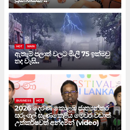
HOT
MAIN
ඇතැම් පලාත් වලට මී.ලී 75 ඉක්මවු
තද වැසි..
BUSINESS
HOT
2026 දෙරණ කොළඹ ජාත්‍යන්තර
සරුංගල් සැණකෙළිය මෙවර වඩාත්
උත්කර්ෂවත් අන්දමින් (video)