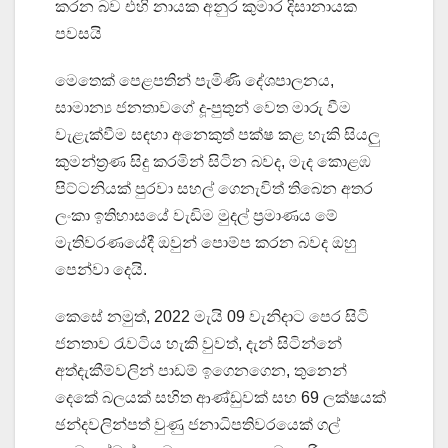
කරන බව එහි නායක අනුර කුමාර දිසානායක
පවසයි
මෙතෙක් පෙළපතින් පැමිණි දේශපාලනය,
සාමාන්‍ය ජනතාවගේ දූ-පුතුන් වෙත මාරු වීම
වැළැක්වීම සඳහා අනෙකුත් පක්ෂ කළ හැකි සියලු
කුමන්ත්‍රණ සිදු කරමින් සිටින බවද, මැද කොළඹ
පිට්ටනියක් පුරවා සහල් ගෙනැවිත් තිබෙන අතර
ලංකා ඉතිහාසයේ වැඩිම මුදල් ප්‍රමාණය මේ
මැතිවරණයේදී ඔවුන් පොම්ප කරන බවද ඔහු
පෙන්වා දෙයි.
කෙ​සේ නමුත්, 2022 මැයි 09 වැනිදාට පෙර සිටි
ජනතාව රැවටිය හැකි වුවත්, දැන් සිටින්නේ
අත්දැකීම්වලින් පාඩම් ඉගෙනගෙන, තුනෙන්
දෙකේ බලයක් සහිත ආණ්ඩුවක් සහ 69 ලක්ෂයක්
ඡන්දවලින්පත් වුණු ජනාධිපතිවරයෙක් ගල්