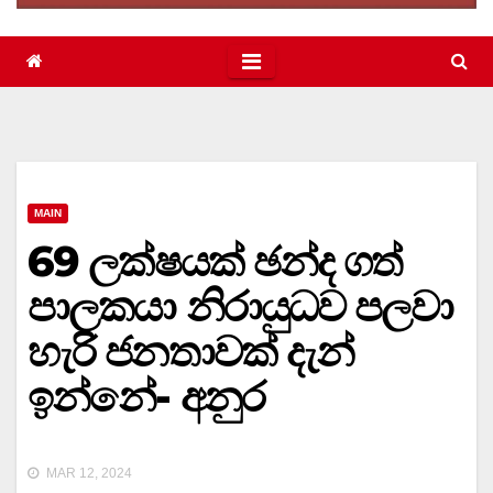
MAIN
69 ලක්ෂයක් ඡන්ද ගත්
පාලකයා නිරායුධව පලවා
හැරි ජනතාවක් දැන්
ඉන්නේ- අනුර
MAR 12, 2024