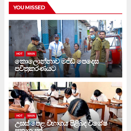
YOU MISSED
HOT
MAIN
කොලොන්නාව මජිඩ් පෙදෙස
පවිත්‍රකරණයට
HOT
MAIN
උසස් පෙළ විභාගය පිළිබද විශේෂ
ප්‍රකාශයක් ..