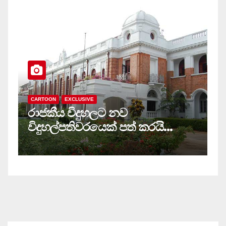
CARTOON
MAIN
සියලු‍ පාසල් ඩිජිටල්කරණය කර එක
ි…
ම ජාලයකට ගතයුතුයි