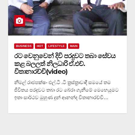
BUSINESS
HOT
LIFESTYLE
MAIN
රට වෙනුවෙන් දිවි පරදුවට තබා සේවය
කළ බලලත් නිලධාරි ඒ.එච්.
විතානාරච්චි(video)
නිමල් රාජපක්ෂ- එල්.ටී .ටී ත්‍රස්ත්‍රාවාදී සමයේ තම
ජීවිතය පරදුවට තබා රට බේරා ගැනීමේ මෙහෙයුමට
ඉතා සාර්ථව මුහුණ දුන් ආනන්ද විතානාරච්චි…