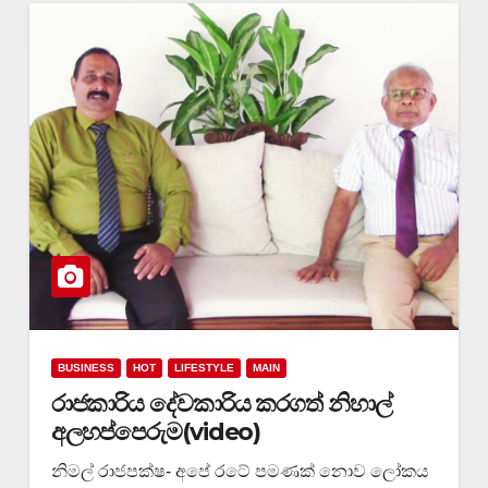
BUSINESS
HOT
LIFESTYLE
MAIN
රාජකාරිය දේවකාරිය කරගත් නිහාල්
අලහප්පෙරුම(video)
නිමල් රාජපක්ෂ- අපේ රටේ පමණක් නොව ලෝකය