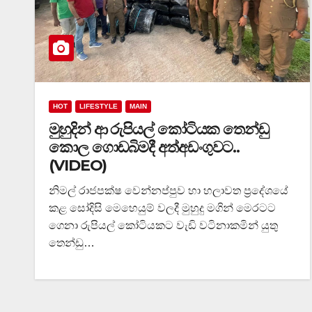
HOT
LIFESTYLE
MAIN
මුහුදින් ආ රුපියල් කෝටියක තෙන්ඩු
කොල ගොඩබිමදී අත්අඩංගුවට..
(VIDEO)
නිමල් රාජපක්ෂ වෙන්නප්පුව හා හලාවත ප්‍රදේශයේ
කළ සෝදිසි මෙහෙයුම් වලදී මුහුදු මගින් මෙරටට
ගෙනා රුපියල් කෝටියකට වැඩි වටිනාකමින් යුතු
තෙන්ඩු…