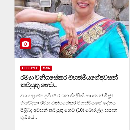
LIFESTYLE
MAIN
රම්‍යා වනිගසේකර මහත්මියගේඅවසන්
කටයුතු හෙට..
අභාවප්‍රාප්ත ප්‍රවීණ රංගන ශිල්පිනී හා ගුවන් විදුලි
නිවේදිකා රම්‍යා වනිගසේකර මහත්මියගේ දේහය
පිළිබඳ අවසන් කටයුතු හෙට (10) බොරැල්ල සුසාන
භූමියේ…