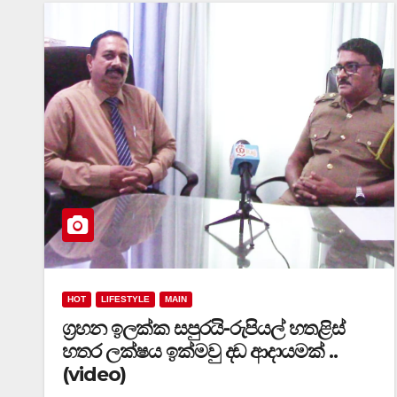
HOT
LIFESTYLE
MAIN
ග්‍රහන ඉලක්ක සපුරයි-රුපියල් හතළිස්
හතර ලක්ෂය ඉක්මවු දඩ ආදායමක් ..
(video)