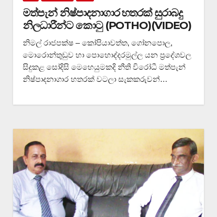
මත්පැන් නිෂ්පාදනාගාර හතරක් සුරාබදු
නිලධාරීන්ට කොටු (POTHO)(VIDEO)
නිමල් රාජපක්ෂ – කෝපියාවත්ත, ගෝනපොල,
මොරොන්තුඩුව හා පොහොද්දරමුල්ල යන ප්‍රදේශවල
සිදුකළ සෝදිසි මෙහෙයුමකදි නීති විරෝධී මත්පැන්
නිෂ්පාදනාගාර හතරක් වටලා සැකකරුවන්…