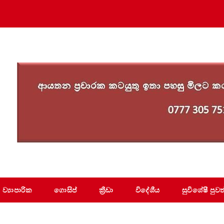
ව්‍යාපාරික
ගොසිප්
ක්‍රීඩා
විදේශීය
සුවිශේෂී පුවත