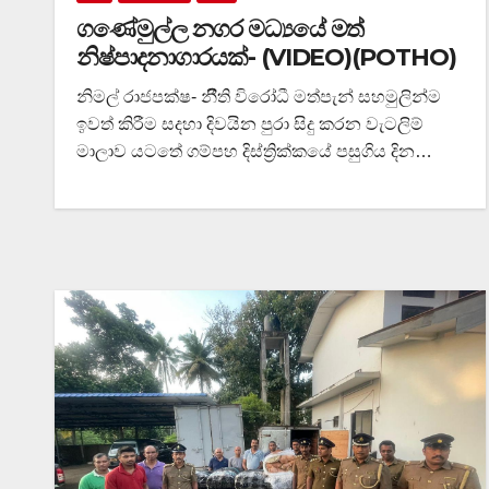
ගණේමුල්ල නගර මධ්‍යයේ මත්
නිෂ්පාදනාගාරයක්- (VIDEO)(POTHO)
නිමල් රාජපක්ෂ- නීීති විරෝධී මත්පැන් සහමුලින්ම
ඉවත් කිරීම සදහා දිවයින පුරා සිදු කරන වැටලිම්
මාලාව යටතේ ගම්පහ දිස්ත්‍රික්කයේ පසුගිය දින…