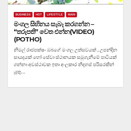
BUSINESS
HOT
LIFESTYLE
MAIN
මංගල සිහිනය සැබෑ කරගන්න –
“තරුපති” වෙත එන්න(VIDEO)
(POTHO)
නිමල් රාජපක්ෂ- ඹබගේ මංගල උත්සවයක් , උපන්දින
සායදයක් හෝ සේවා ස්ථානයක සමුගැනීමේ පාටියක්
ගන්නා අවස්ථාවක ඉතා අංලකාර නිදහස් පරිසරකින්
යුතු…