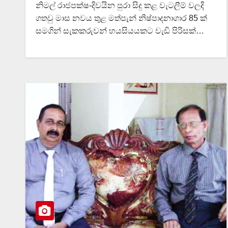
නිමල් රාජපක්ෂ-දිවයින පුරා සිදු කළ වැටලීම් වලදි
ගතවු මාස නවය තුළ මත්පැන් නිෂ්පාදනාගාර 85 ක්
සමගින් සැකකරුවන් හයසියයකට වැඩි පිරිසක්…