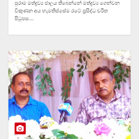
පුරාම මත්ද්‍රව්‍ය ජාලය තිබෙන්නේ මත්ද්‍රව්‍ය ගෙන්වන
විකුණන අය හැමතිස්සේම රටේ ප්‍රසිද්ධ චරිත
පිටුපස…