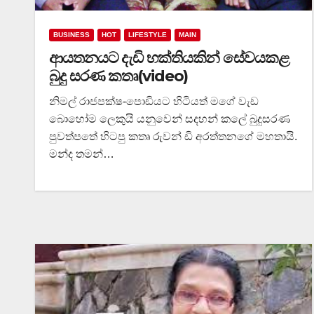
BUSINESS
HOT
LIFESTYLE
MAIN
ආයතනයට දැඩි භක්තියකින් සේවයකළ
බුදු සරණ කතෘ(video)
නිමල් රාජපක්ෂ-පොඩියට හිටියත් මගේ වැඩ
බොහෝම ලෙකුයි යනුවෙන් සදහන් කලේ බුදුසරණ
පුවත්පතේ හිටපු කතෘ රුවන් ඩි අරත්තනගේ මහතායි.
මන්ද තමන්…