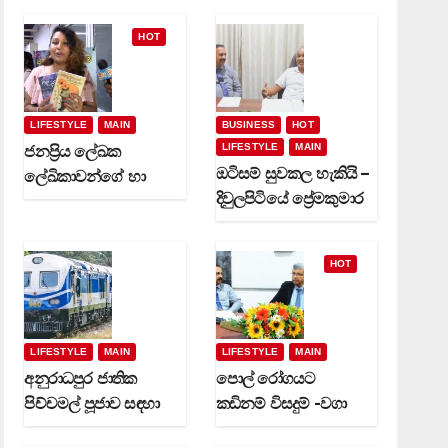
HOT
LIFESTYLE
MAIN
BUSINESS
HOT
LIFESTYLE
MAIN
ජනප්‍රිය ලේඛක
ඔටිසම් සුවකල හැකියි –
ලේඛිකාවන්ගේ හා
දිවුලපිටියේ ප්‍රේමකුමාර
නවක කිවිදියන්ගේ
වෙදමහතා (video)
රචිත නවක ග්‍රන්ථ
දෙකක් (video)
HOT
LIFESTYLE
MAIN
LIFESTYLE
MAIN
අනුරාධපුර ජාතික
පොල් රෝගයට
පිච්චමල් පූජාව සඳහා
කඩිනම් විසදුම් -වගා
විශේෂ දුම්රිය ගමන්
කරුවන්ට