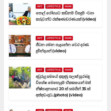
HOT
LIFESTYLE
MAIN
පොල් රෝගයට කඩිනම් විසදුම් -වගා
කරුවන්ට රක්ෂණාවරණයක් (video)
HOT
LIFESTYLE
MAIN
ජීවන ගමන පැදයන්න වෙර දරණ
දුමින්දයන් (video)
HOT
LIFESTYLE
MAIN
අවුරුදු සමයේ දකුණු පලාත් සුරාබදු
විශේෂ මෙහෙයුම් ඒකකයෙන් මත්
නිෂ්පාදනාගාර 20 ක් සමගින් 35 ක්
අත්අඩංගුට..(photo) (video)