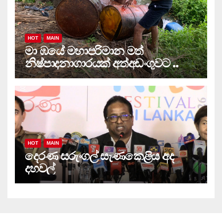
HOT
MAIN
මා ඹයේ මහාපරිමාන මත්
නිෂ්පාදනාගාරයක් අත්අඩංගුවට ..
HOT
MAIN
දෙරණ සරුංගල් සැණකෙළිය අද
දහවල්