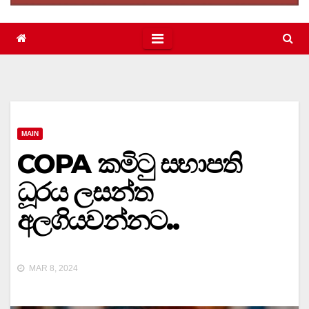
MAIN
COPA කමිටු සභාපති
ධූරය ලසන්ත
අලගියවන්නට..
MAR 8, 2024