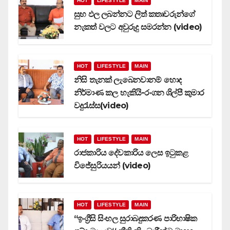
HOT
LIFESTYLE
MAIN
සුභ ඵල ලබන්නට ලිත් කතෘවරුන්ගේ
නැකත් වලට අවුරුදු සමරන්න (video)
HOT
LIFESTYLE
MAIN
නිසි තැනක් ලැබෙනවානම් හොද
නිර්මාණ කල හැකියි-රංගන ශිල්පී කුමාර
වදුරැස්ස(video)
HOT
LIFESTYLE
MAIN
රාජකාරිය දේවකාරිය ලෙස ඉටුකළ
විජේසුරියයන් (video)
HOT
LIFESTYLE
MAIN
‘‘ඉංග්‍රීසි සිංහල සුරාබදුකරණ පාරිභාෂික