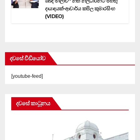
ශබ්ද මාලාව‘‘ නීති නිලධාරීන්ට මහඟු
දායාදයක්-ආචාර්ය කපිල කුමාරසිංහ
(VIDEO)
දවසේ වීඩියෝව
[youtube-feed]
දවසේ කාටූනය