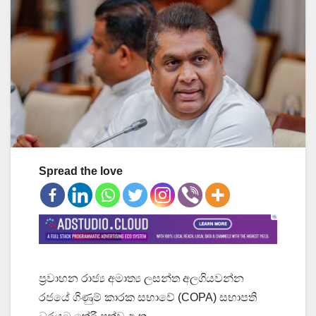
Spread the love
ප්‍රවාහන රාජ්‍ය අමාත්‍ය ලසන්ත අලගියවන්න
රජයේ ගිණුම් කාරක සභාවේ (COPA) සභාපති