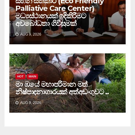
සහන සත්කාර (Eco Friendly
Palliative Care Center)
මධ්‍යස්ථානයක් ඉදිකිරීමට
අවබෝධතා ගිවිසුමක්
AUG 9, 2026
HOT
MAIN
මා ඹයේ මහාපරිමාන මත්
නිෂ්පාදනාගාරයක් අත්අඩංගුවට ..
AUG 9, 2026