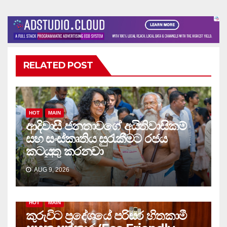
RELATED POST
HOT
MAIN
ආදිවාසී ජනතාවගේ අයිතිවාසිකම්
සහ සංස්කෘතිය සුරැකීමට රජය
කටයුතු කරනවා
AUG 9, 2026
HOT
MAIN
කුරුවිට ප්‍රදේශයේ පරිසර හිතකාමී