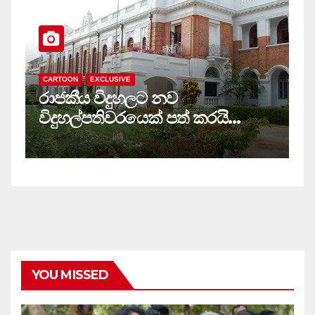
CARTOON
EXCLUSIVE
C
රාජකීය විදුහලට නව
ස
විදුහල්පතිවරයෙක් පත් කරයි…
ම
YOU MISSED