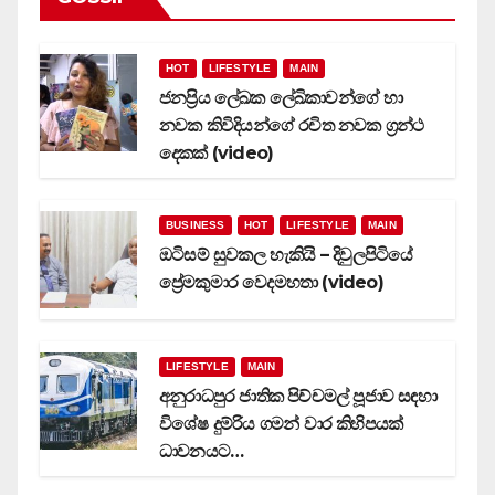
HOT
LIFESTYLE
MAIN
ජනප්‍රිය ලේඛක ලේඛිකාවන්ගේ හා
නවක කිවිදියන්ගේ රචිත නවක ග්‍රන්ථ
දෙකක් (video)
BUSINESS
HOT
LIFESTYLE
MAIN
ඔටිසම් සුවකල හැකියි – දිවුලපිටියේ
ප්‍රේමකුමාර වෙදමහතා (video)
LIFESTYLE
MAIN
අනුරාධපුර ජාතික පිච්චමල් පූජාව සඳහා
විශේෂ දුම්රිය ගමන් වාර කිහිපයක්
ධාවනයට…