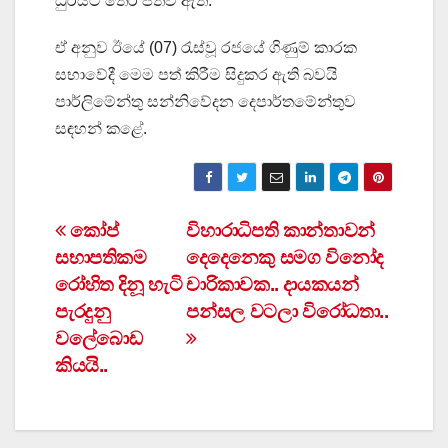
ධුරයට තේරී පත්ව ඇත.
ඒ අනුව ඊයේ (07) රැස්වූ රජයේ ගිණුම් කාරක
සභාවේදී මෙම පත් කිරීම සිදුකර ඇති බවයි
පාර්ලිමේන්තු සන්නිවේදන දෙපාර්තමේන්තුව
සඳහන් කළේ.
Post
කෝප්
විහාරාධිපති කාන්තාවන්
සභාපතිකම
දෙදෙනෙකු සමග විනෝද
navigation
රෝහිත දිනූ හැටි
චාරිකාවක.. දායකයන්
පැරදුනු
පන්සල වටලා විරෝධතා..
වලේබොඩ
කියයි..