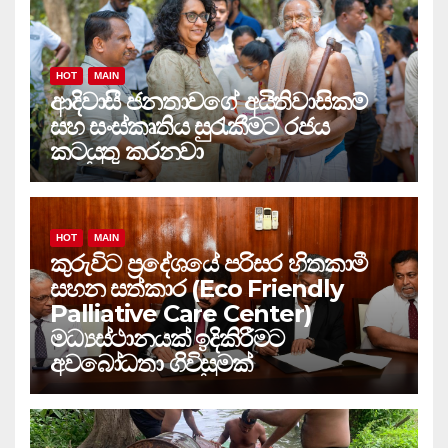
HOT
MAIN
ආදිවාසී ජනතාවගේ අයිතිවාසිකම්
සහ සංස්කෘතිය සුරැකීමට රජය
කටයුතු කරනවා
HOT
MAIN
කුරුවිට ප්‍රදේශයේ පරිසර හිතකාමී
සහන සත්කාර (Eco Friendly
Palliative Care Center)
මධ්‍යස්ථානයක් ඉදිකිරීමට
අවබෝධතා ගිවිසුමක්