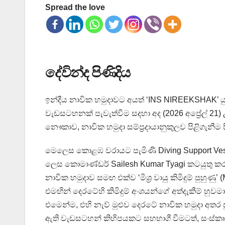
Spread the love
දේවින්ද පිණිදිය
ඉන්දීය නාවික හමුදාවට අයත් ‘INS NIREEKSHAK’ යුද නෞ
වැඩසටහනක් පැවැත්වීම සදහා අද (2026 අප්‍රේල් 21)
නෞකාව, නාවික හමුදා සම්ප්‍රදායානුකුලව පිළිගැනීම
මෙලෙස කොළඹ වරායට පැමිණි Diving Support V
ලෙස කොමාණ්ඩර් Sailesh Kumar Tyagi කටයුතු කරනු 
නාවික හමුදාව සමඟ එක්ව ‘මිශ්‍ර වායු කිමිදුම් පුහු
එමඟින් දෙරටේහි කිමිදුම් අංශයන්ගේ අත්දැකීම් හු
එමෙන්ම, එහි නැව් මුළුව දෙරටේ නාවික හමුදා අත
ඇති වැඩසටහන් කිහිපයකට සහභාගී වීමටත්, සංස්කෘ