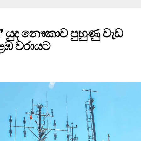
 යුද නෞකාව පුහුණු වැඩ
ළඹ වරායට