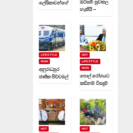
ඔටිසම් සුවකල
ලේඛිකාවන්ගේ
හැකියි –
හා නවක
දිවුලපිටියේ
කිවිදියන්ගේ
ප්‍රේමකුමාර
රචිත නවක
වෙදමහතා
ග්‍රන්ථ දෙකක්
(video)
(video)
LIFESTYLE
HOT
MAIN
LIFESTYLE
MAIN
අනුරාධපුර
පොල් රෝගයට
ජාතික පිච්චමල්
කඩිනම් විසදුම්
පූජාව සඳහා
-වගා කරුවන්ට
විශේෂ දුම්රිය
රක්ෂණාවරණ
ගමන් වාර
යක් (video)
කිහිපයක්
ධාවනයට…
HOT
HOT