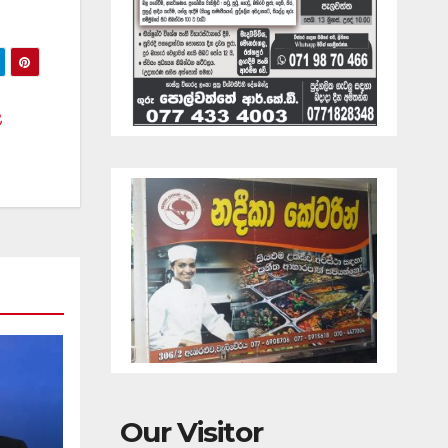
ල
Our Visitor