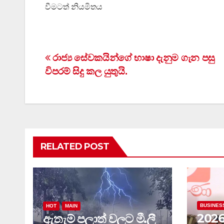
වීමටත් නියමිතය
Post
රාජ්‍ය සේවකයින්ගේ භාෂා දැනුම ගැන පසු
විපරම් සිදු කල යුතුයි.
navigation
RELATED POST
BUSINES
HOT
MAIN
202
ඇතැම් පලාත් වලට මී.ලී