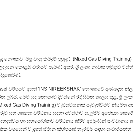
කාව ‘මිශ්‍ර වායු කිමිදුම් පුහුණු’ (Mixed Gas Diving Training)
 උදෑසන කොළඹ වරායට පැමිණි අතර, ශ්‍රී ලංකා නාවික හමුදාව විසින
 සිදුකෙරිණි.
essel වර්ගයට අයත් ‘INS NIREEKSHAK’ නෞකාවේ අණදෙන නිලධ
ලබයි. මෙම යුද නෞකාව දිවයිනේ රැඳී සිටින කාලය තුළ, ශ්‍රී ලංක
ණු’ (Mixed Gas Diving Training) වැඩසටහනක් පැවැත්වීමට නියමිත අ
වමාරුව සහ ශක්‍යතා වර්ධනය සඳහා අවස්ථාව සැලසීම අපේක්‍ෂා කෙරේ
ර සුහදත්වය හා සහයෝගිතාව වර්ධනය කිරීම අරමුණින් සංවිධානය 
තික වශයෙන් වැදගත් ස්ථාන කිහිපයක් නැරඹීම සඳහා සංචාරයන්හි