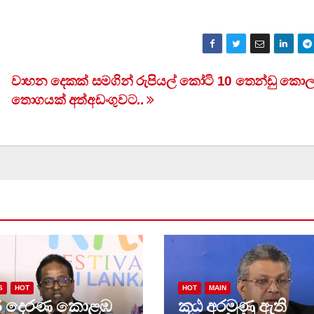
වාහන දෙකක් සමගින් රුපියල් කෝටි 10 තෙන්ඩු කො
තොගයක් අත්අඩංගුවට..
S
HOT
HOT
MAIN
6 දෙරණ කොළඹ
කූඨ අරමුණු ඇති