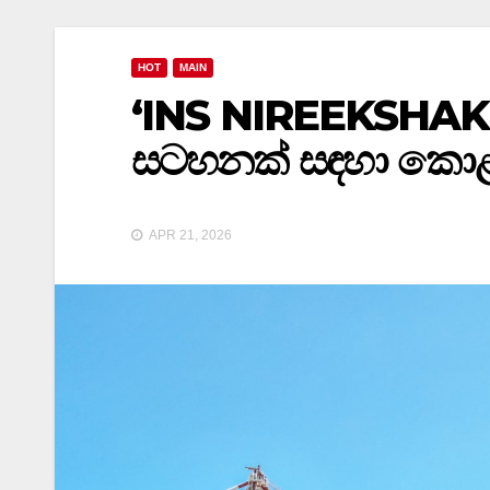
HOT
MAIN
‘INS NIREEKSHAK’
සටහනක් සඳහා කො
APR 21, 2026