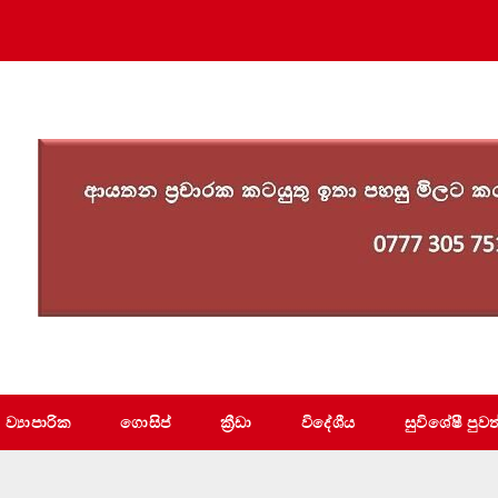
ව්‍යාපාරික
ගොසිප්
ක්‍රීඩා
විදේශීය
සුවිශේෂී පුවත