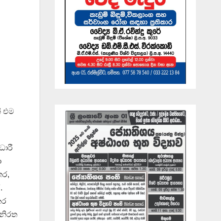
් එම
ාරී
ා
තර,
.
කර
 නිරත