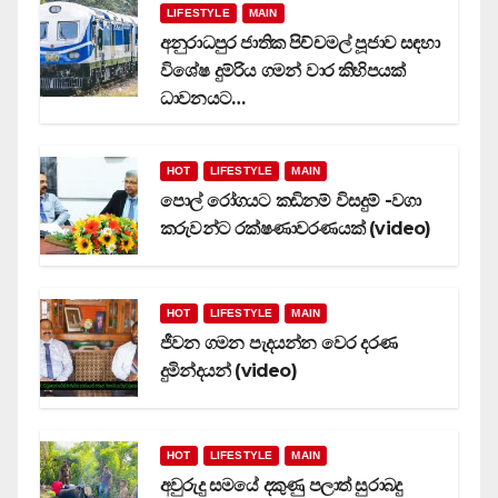
LIFESTYLE
MAIN
අනුරාධපුර ජාතික පිච්චමල් පූජාව සඳහා
විශේෂ දුම්රිය ගමන් වාර කිහිපයක්
ධාවනයට…
HOT
LIFESTYLE
MAIN
පොල් රෝගයට කඩිනම් විසදුම් -වගා
කරුවන්ට රක්ෂණාවරණයක් (video)
HOT
LIFESTYLE
MAIN
ජීවන ගමන පැදයන්න වෙර දරණ
දුමින්දයන් (video)
HOT
LIFESTYLE
MAIN
අවුරුදු සමයේ දකුණු පලාත් සුරාබදු