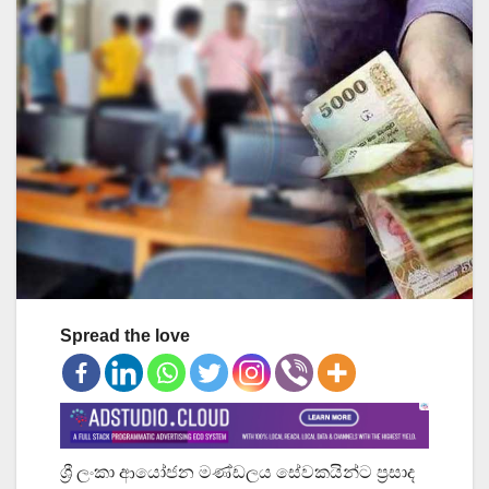
Spread the love
ශ්‍රී ලංකා ආයෝජන මණ්ඩලය සේවකයින්ට ප්‍රසාද