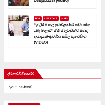
විජේසුරියයන් (video)
HOT
LIFESTYLE
MAIN
‘‘ඉංග්‍රීසි සිංහල සුරාබදුකරණ පාරිභාෂික
ශබ්ද මාලාව‘‘ නීති නිලධාරීන්ට මහඟු
දායාදයක්-ආචාර්ය කපිල කුමාරසිංහ
(VIDEO)
දවසේ වීඩියෝව
[youtube-feed]