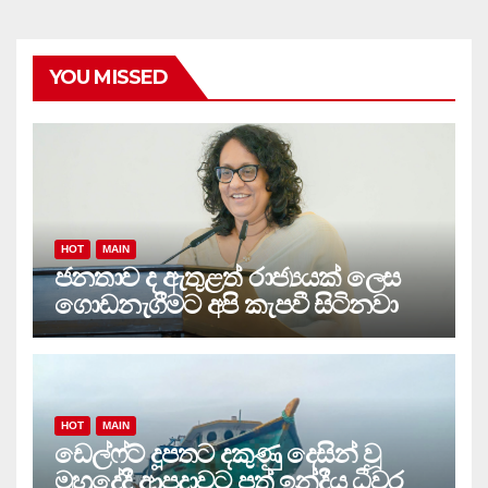
YOU MISSED
HOT
MAIN
ජනතාව ද ඇතුළත් රාජ්‍යයක් ලෙස
ගොඩනැගීමට අපි කැපවී සිටිනවා
HOT
MAIN
ඩෙල්ෆ්ට් දූපතට දකුණු දෙසින් වූ
මුහුදේදී ආපදාවට පත් ඉන්දීය ධීවර