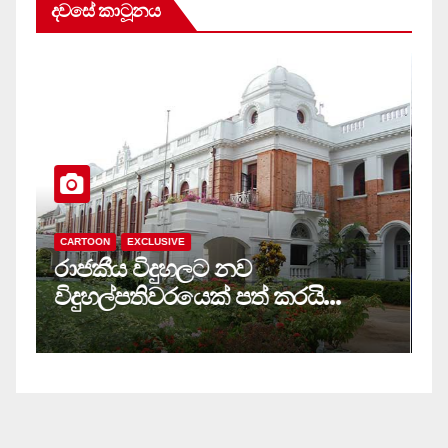
දවසේ කාටූනය
CARTOON
EXCLUSIVE
C
රාජකීය විදුහලට නව
ස
විදුහල්පතිවරයෙක් පත් කරයි…
ම