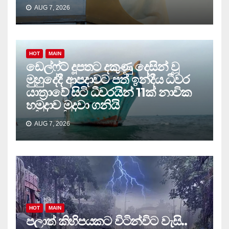
AUG 7, 2026
HOT
MAIN
ඩෙල්ෆ්ට් දූපතට දකුණු දෙසින් වූ
මුහුදේදී ආපදාවට පත් ඉන්දීය ධීවර
යාත්‍රාවේ සිටි ධීවරයින් 11ක් නාවික
හමුදාව මුදවා ගනියි
AUG 7, 2026
HOT
MAIN
පලාත් කිහිපයකට විටින්විට වැසි..