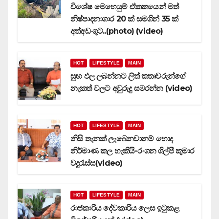
විශේෂ මෙහෙයුම් ඒකකයෙන් මත්
නිෂ්පාදනාගාර 20 ක් සමගින් 35 ක්
අත්අඩංගුට..(photo) (video)
HOT
LIFESTYLE
MAIN
සුභ ඵල ලබන්නට ලිත් කතෘවරුන්ගේ
නැකත් වලට අවුරුදු සමරන්න (video)
HOT
LIFESTYLE
MAIN
නිසි තැනක් ලැබෙනවානම් හොද
නිර්මාණ කල හැකියි-රංගන ශිල්පී කුමාර
වදුරැස්ස(video)
HOT
LIFESTYLE
MAIN
රාජකාරිය දේවකාරිය ලෙස ඉටුකළ