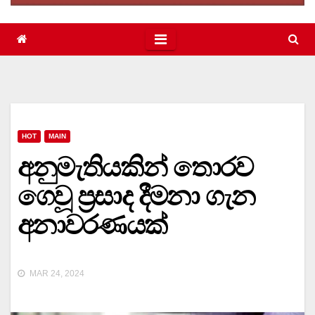
HOT
MAIN
අනුමැතියකින් තොරව
ගෙවූ ප්‍රසාද දීමනා ගැන
අනාවරණයක්
MAR 24, 2024