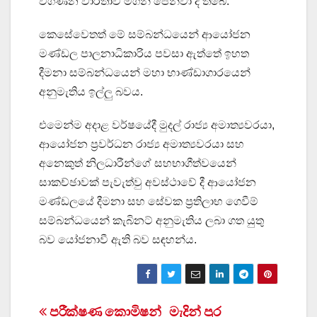
විගණන වාර්තාව මගින් පෙන්වා දී තිබේ.
කෙසේවෙතත් මේ සම්බන්ධයෙන් ආයෝජන
මණ්ඩල පාලනාධිකාරිය පවසා ඇත්තේ ඉහත
දීමනා සම්බන්ධයෙන් මහා භාණ්ඩාගාරයෙන්
අනුමැතිය ඉල්ලු බවය.
එමෙන්ම අදාළ වර්ෂයේදී මුදල් රාජ්‍ය අමාත්‍යවරයා,
ආයෝජන ප්‍රවර්ධන රාජ්‍ය අමාත්‍යවරයා සහ
අනෙකුත් නිලධාරීන්ගේ සහභාගීත්වයෙන්
සාකච්ඡාවක් පැවැත්වු අවස්ථාවේ දී ආයෝජන
මණ්ඩලයේ දීමනා සහ සේවක ප්‍රතිලාභ ගෙවීම්
සම්බන්ධයෙන් කැබිනට් අනුමැතිය ලබා ගත යුතු
බව යෝජනාවී ඇති බව සඳහන්ය.
Post
පරීක්ෂණ කොමිෂන්
මැදින් පුර