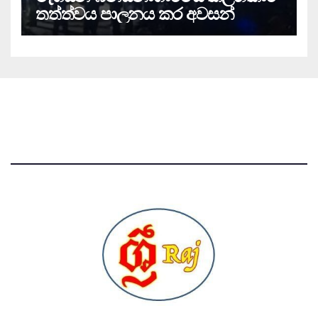
තත්ත්වය පාලනය කර අවසන්