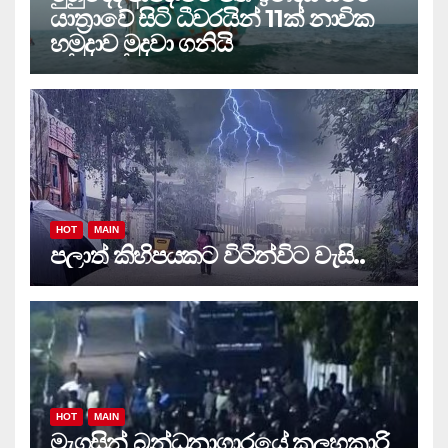
යාත්‍රාවේ සිටි ධීවරයින් 11ක් නාවික
හමුදාව මුදවා ගනියි
HOT
MAIN
පලාත් කිහිපයකට විටින්විට වැසි..
HOT
MAIN
මැගසින් බන්ධනාගාරයේ කලහකාරි