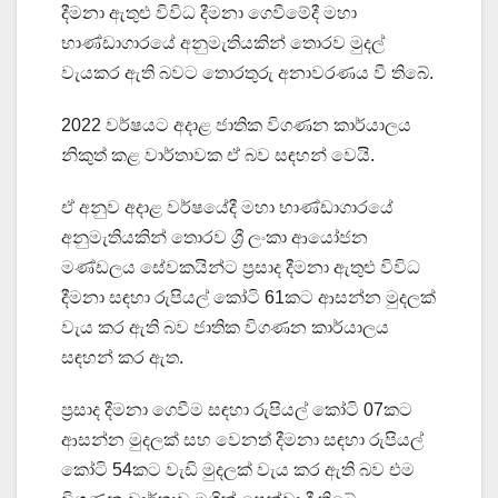
දීමනා ඇතුළු විවිධ දීමනා ගෙවීමේදී මහා
භාණ්ඩාගාරයේ අනුමැතියකින් තොරව මුදල්
වැයකර ඇති බවට තොරතුරු අනාවරණය වී තිබේ.
2022 වර්ෂයට අදාළ ජාතික විගණන කාර්යාලය
නිකුත් කළ වාර්තාවක ඒ බව සඳහන් වෙයි.
ඒ අනුව අදාළ වර්ෂයේදී මහා භාණ්ඩාගාරයේ
අනුමැතියකින් තොරව ශ්‍රී ලංකා ආයෝජන
මණ්ඩලය සේවකයින්ට ප්‍රසාද දීමනා ඇතුළු විවිධ
දීමනා සඳහා රුපියල් කෝටි 61කට ආසන්න මුදලක්
වැය කර ඇති බව ජාතික විගණන කාර්යාලය
සඳහන් කර ඇත.
ප්‍රසාද දීමනා ගෙවීම සඳහා රුපියල් කෝටි 07කට
ආසන්න මුදලක් සහ වෙනත් දීමනා සඳහා රුපියල්
කෝටි 54කට වැඩි මුදලක් වැය කර ඇති බව එම