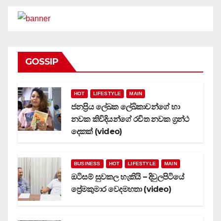
GOSSIP
HOT
LIFESTYLE
MAIN
ජනප්‍රිය ලේඛක ලේඛිකාවන්ගේ හා
නවක කිවිදියන්ගේ රචිත නවක ග්‍රන්ථ
දෙකක් (video)
BUSINESS
HOT
LIFESTYLE
MAIN
ඔටිසම් සුවකල හැකියි – දිවුලපිටියේ
ප්‍රේමකුමාර වෙදමහතා (video)