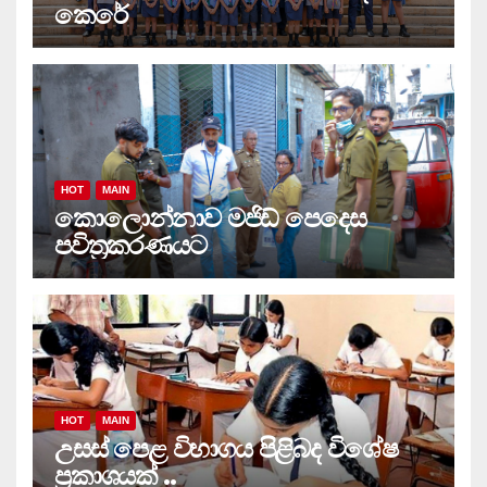
කෙරේ
HOT
MAIN
කොලොන්නාව මජිඩ් පෙදෙස
පවිත්‍රකරණයට
HOT
MAIN
උසස් පෙළ විභාගය පිළිබද විශේෂ
ප්‍රකාශයක් ..