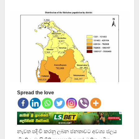
Spread the love
නැවත පදිංචි කරනු ලබන ජනතාවට අවශ්‍ය ජලය