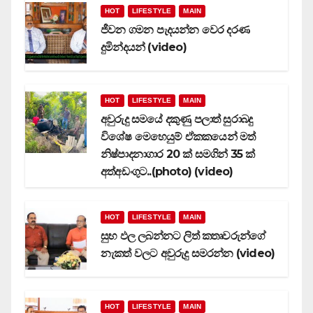
HOT
LIFESTYLE
MAIN
ජීවන ගමන පැදයන්න වෙර දරණ
දුමින්දයන් (video)
HOT
LIFESTYLE
MAIN
අවුරුදු සමයේ දකුණු පලාත් සුරාබදු
විශේෂ මෙහෙයුම් ඒකකයෙන් මත්
නිෂ්පාදනාගාර 20 ක් සමගින් 35 ක්
අත්අඩංගුට..(photo) (video)
HOT
LIFESTYLE
MAIN
සුභ ඵල ලබන්නට ලිත් කතෘවරුන්ගේ
නැකත් වලට අවුරුදු සමරන්න (video)
HOT
LIFESTYLE
MAIN