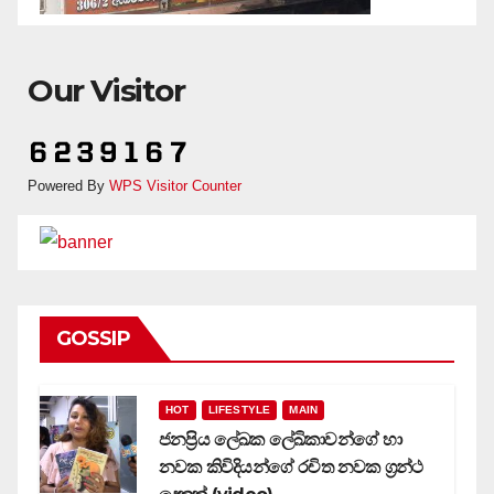
Our Visitor
Powered By
WPS Visitor Counter
GOSSIP
HOT
LIFESTYLE
MAIN
ජනප්‍රිය ලේඛක ලේඛිකාවන්ගේ හා
නවක කිවිදියන්ගේ රචිත නවක ග්‍රන්ථ