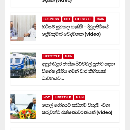
දෙකක් (video)
BUSINESS
HOT
LIFESTYLE
MAIN
ඔටිසම් සුවකල හැකියි – දිවුලපිටියේ
ප්‍රේමකුමාර වෙදමහතා (video)
LIFESTYLE
MAIN
අනුරාධපුර ජාතික පිච්චමල් පූජාව සඳහා
විශේෂ දුම්රිය ගමන් වාර කිහිපයක්
ධාවනයට…
HOT
LIFESTYLE
MAIN
පොල් රෝගයට කඩිනම් විසදුම් -වගා
කරුවන්ට රක්ෂණාවරණයක් (video)