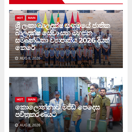
HOT
MAIN
ශ්‍රී ලංකා බාලදක්ෂ සංගමයේ ජාතික
බාලදක්ෂ සේවා සහ මහජන
සම්බන්ධතා ව්‍යාපෘතිය 2026 දියත්
කෙරේ
AUG 8, 2026
HOT
MAIN
කොලොන්නාව මජිඩ් පෙදෙස
පවිත්‍රකරණයට
AUG 8, 2026