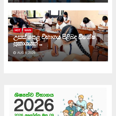
HOT
MAIN
උසස් පෙළ විභාගය පිළිබද විශේෂ
ප්‍රකාශයක් ..
AUG 8, 2026