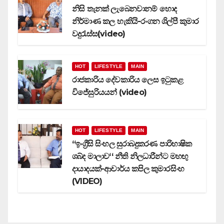
නිසි තැනක් ලැබෙනවානම් හොද
නිර්මාණ කල හැකියි-රංගන ශිල්පී කුමාර
වදුරැස්ස(video)
HOT
LIFESTYLE
MAIN
රාජකාරිය දේවකාරිය ලෙස ඉටුකළ
විජේසුරියයන් (video)
HOT
LIFESTYLE
MAIN
‘‘ඉංග්‍රීසි සිංහල සුරාබදුකරණ පාරිභාෂික
ශබ්ද මාලාව‘‘ නීති නිලධාරීන්ට මහඟු
දායාදයක්-ආචාර්ය කපිල කුමාරසිංහ
(VIDEO)