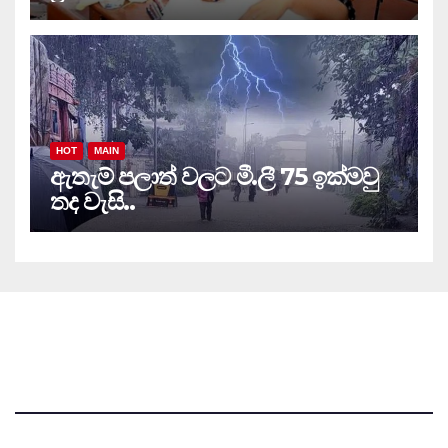
HOT
MAIN
ඇතැම් පලාත් වලට මී.ලී 75 ඉක්මවු
තද වැසි..