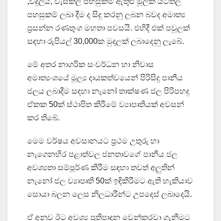
,විදුලිය, වැසිකිලි පහසුකම් ඇතුළු මූලික යටිතල
පහසුකම් ලබා දීම ද සිදු කරනු ලබන බවද අමාත්‍ය
ප්‍රසන්න රණතුංග මහතා පවසයි. එහිදී එක් පවුලක්
සඳහා රුපියල් 30,000ක මුදලක් ලබාදෙනු ලැබේ.
මේ අතර නාගරික සංවර්ධන හා නිවාස
අමාත්‍යංශයේ මූල්‍ය දායකත්වයෙන් පිරිසිදු පානීය
ජලය ලබාදීම සඳහා නැනෝ තාක්ෂණ ජල පිරිපහදු
ඒකක 50ක් ස්ථාපිත කිරීමේ ව්‍යාපෘතියක් අවසන්
කර තිබේ.
මෙම වර්ෂය අවසානයට ප්‍රථම උතුරු හා
නැගෙනහිර පළාත්වල ජනතාවගේ පානීය ජල
අවශ්‍යතා සම්පූර්ණ කිරීම සඳහා තවත් අලුතින්
නැනෝ ජල ව්‍යාපෘති 50ක් ඉඳිකිරීමට ඇති හැකියාව
සොයා බලන ලෙස නිලධාරීන්ට උපදෙස් ලබාදෙයි.
ඒ අනුව ඊට අවශ්‍ය ප්‍රතිපාදන වෙන්කරවා ගැනීමට