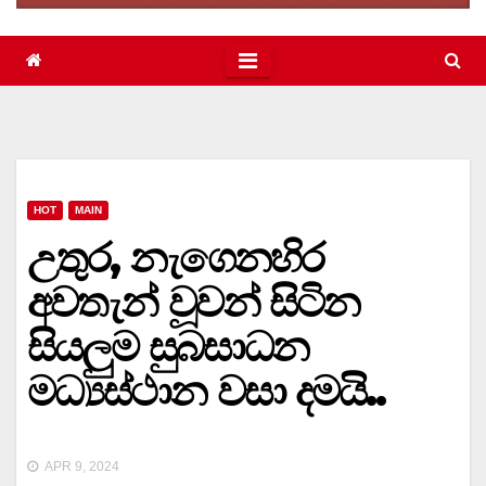
HOT
MAIN
උතුර, නැගෙනහිර
අවතැන් වූවන් සිටින
සියලුම සුබසාධන
මධ්‍යස්ථාන වසා දමයි..
APR 9, 2024