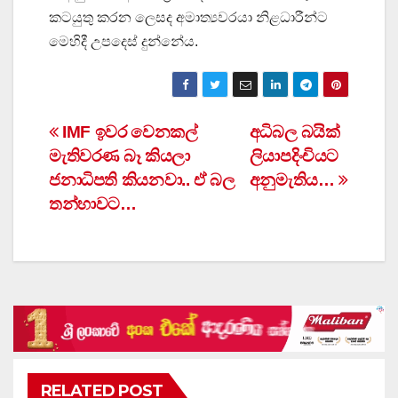
කටයුතු කරන ලෙසද අමාත්‍යවරයා නිළධාරීන්ට
මෙහිදී උපදෙස් දුන්නේය.
Post
IMF ඉවර වෙනකල්
අධිබල බයික්
මැතිවරණ බෑ කියලා
ලියාපදිංචියට
navigation
ජනාධිපති කියනවා.. ඒ බල
අනුමැතිය…
තන්හාවට…
RELATED POST