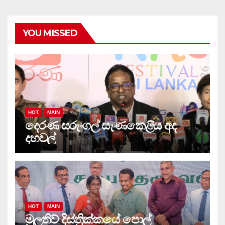
YOU MISSED
HOT
MAIN
දෙරණ සරුංගල් සැණකෙළිය අද
දහවල්
HOT
MAIN
මුලතිව් දිස්ත්‍රික්කයේ පොල්