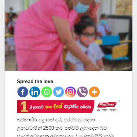
Spread the love
බස්නාහිර පළාතේ ගුරු පුරප්පාඩු සඳහා
උපාධිධාරින් ‍2500 කට පත්වීම් ලබාදෙන බව
පළාත් අධ්‍යාපන අමාත්‍යාංශයේ ලේකම් සිරිසෝම