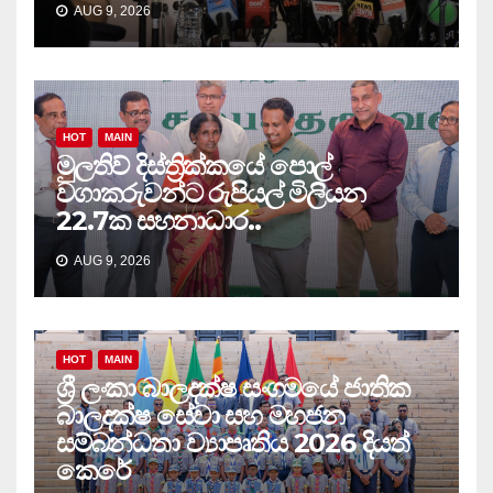
AUG 9, 2026
HOT
MAIN
මුලතිව් දිස්ත්‍රික්කයේ පොල්
වගාකරුවන්ට රුපියල් මිලියන
22.7ක සහනාධාර..
AUG 9, 2026
HOT
MAIN
ශ්‍රී ලංකා බාලදක්ෂ සංගමයේ ජාතික
බාලදක්ෂ සේවා සහ මහජන
සම්බන්ධතා ව්‍යාපෘතිය 2026 දියත්
කෙරේ