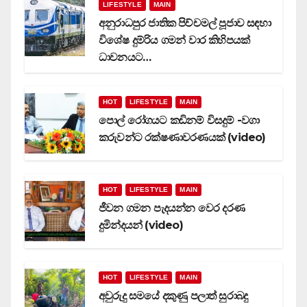
LIFESTYLE
MAIN
අනුරාධපුර ජාතික පිච්චමල් පූජාව සඳහා
විශේෂ දුම්රිය ගමන් වාර කිහිපයක්
ධාවනයට…
HOT
LIFESTYLE
MAIN
පොල් රෝගයට කඩිනම් විසදුම් -වගා
කරුවන්ට රක්ෂණාවරණයක් (video)
HOT
LIFESTYLE
MAIN
ජීවන ගමන පැදයන්න වෙර දරණ
දුමින්දයන් (video)
HOT
LIFESTYLE
MAIN
අවුරුදු සමයේ දකුණු පලාත් සුරාබදු