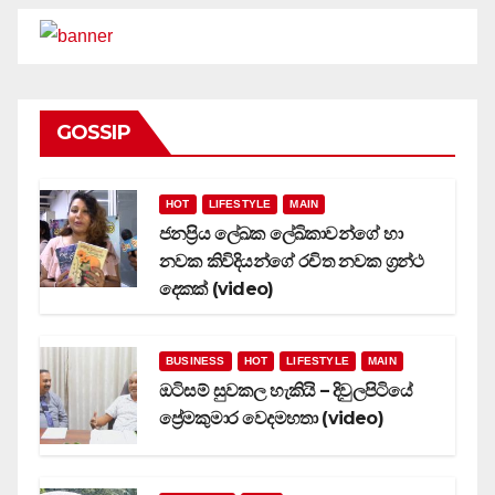
GOSSIP
HOT
LIFESTYLE
MAIN
ජනප්‍රිය ලේඛක ලේඛිකාවන්ගේ හා
නවක කිවිදියන්ගේ රචිත නවක ග්‍රන්ථ
දෙකක් (video)
BUSINESS
HOT
LIFESTYLE
MAIN
ඔටිසම් සුවකල හැකියි – දිවුලපිටියේ
ප්‍රේමකුමාර වෙදමහතා (video)