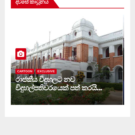
දවසේ කාටූනය
CARTOON
EXCLUSIVE
C
රාජකීය විදුහලට නව
ස
විදුහල්පතිවරයෙක් පත් කරයි…
ම