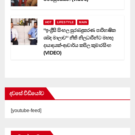
HOT
LIFESTYLE
MAIN
‘‘ඉංග්‍රීසි සිංහල සුරාබදුකරණ පාරිභාෂික
ශබ්ද මාලාව‘‘ නීති නිලධාරීන්ට මහඟු
දායාදයක්-ආචාර්ය කපිල කුමාරසිංහ
(VIDEO)
දවසේ වීඩියෝව
[youtube-feed]