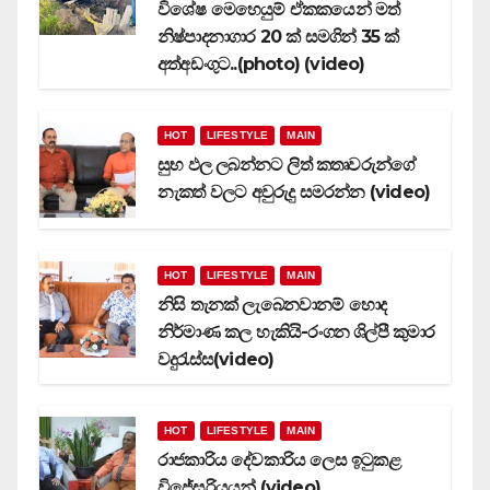
විශේෂ මෙහෙයුම් ඒකකයෙන් මත්
නිෂ්පාදනාගාර 20 ක් සමගින් 35 ක්
අත්අඩංගුට..(photo) (video)
HOT
LIFESTYLE
MAIN
සුභ ඵල ලබන්නට ලිත් කතෘවරුන්ගේ
නැකත් වලට අවුරුදු සමරන්න (video)
HOT
LIFESTYLE
MAIN
නිසි තැනක් ලැබෙනවානම් හොද
නිර්මාණ කල හැකියි-රංගන ශිල්පී කුමාර
වදුරැස්ස(video)
HOT
LIFESTYLE
MAIN
රාජකාරිය දේවකාරිය ලෙස ඉටුකළ
විජේසුරියයන් (video)