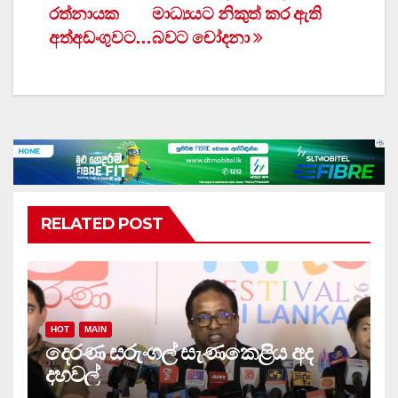
navigation
රත්නායක
මාධ්‍යයට නිකුත් කර ඇති
අත්අඩංගුවට…
බවට චෝදනා
RELATED POST
HOT
MAIN
දෙරණ සරුංගල් සැණකෙළිය අද
දහවල්