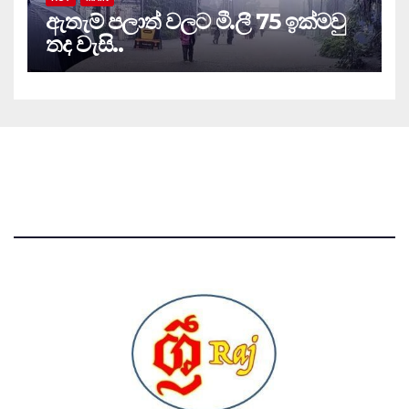
ඇතැම් පලාත් වලට මී.ලී 75 ඉක්මවු
තද වැසි..