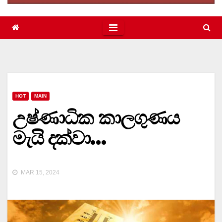
HOT
MAIN
උෂ්ණාධික කාලගුණය
මැයි දක්වා…
MAR 15, 2024