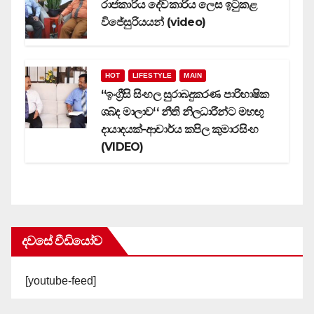
රාජකාරිය දේවකාරිය ලෙස ඉටුකළ
විජේසුරියයන් (video)
HOT
LIFESTYLE
MAIN
‘‘ඉංග්‍රීසි සිංහල සුරාබදුකරණ පාරිභාෂික
ශබ්ද මාලාව‘‘ නීති නිලධාරීන්ට මහඟු
දායාදයක්-ආචාර්ය කපිල කුමාරසිංහ
(VIDEO)
දවසේ වීඩියෝව
[youtube-feed]