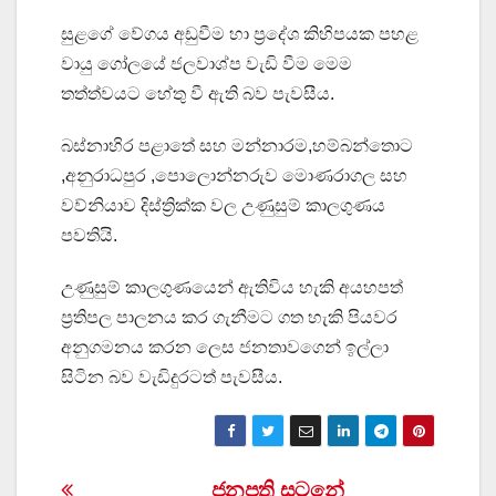
සුළගේ වේගය අඩුවීම හා ප්‍රදේශ කිහිපයක පහළ
වායු ගෝලයේ ජලවාශ්ප වැඩි වීම මෙම
තත්ත්වයට හේතු වී ඇති බව පැවසීය.
බස්නාහිර පළාතේ සහ මන්නාරම,හම්බන්තොට
,අනුරාධපුර ,පොලොන්නරුව මොණරාගල සහ
වව්නියාව දිස්ත්‍රික්ක වල උණුසුම් කාලගුණය
පවතියි.
උණුසුම් කාලගුණයෙන් ඇතිවිය හැකි අයහපත්
ප්‍රතිපල පාලනය කර ගැනීමට ගත හැකි පියවර
අනුගමනය කරන ලෙස ජනතාවගෙන් ඉල්ලා
සිටින බව වැඩිදුරටත් පැවසීය.
ජනපති සටනේ