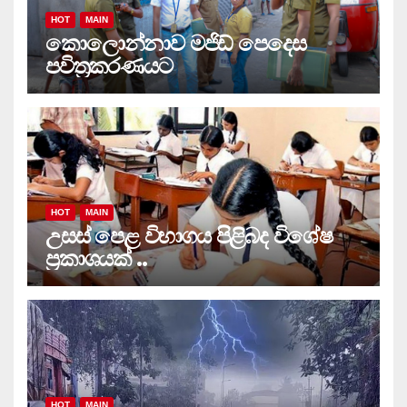
HOT
MAIN
කොලොන්නාව මජිඩ් පෙදෙස
පවිත්‍රකරණයට
HOT
MAIN
උසස් පෙළ විභාගය පිළිබද විශේෂ
ප්‍රකාශයක් ..
HOT
MAIN