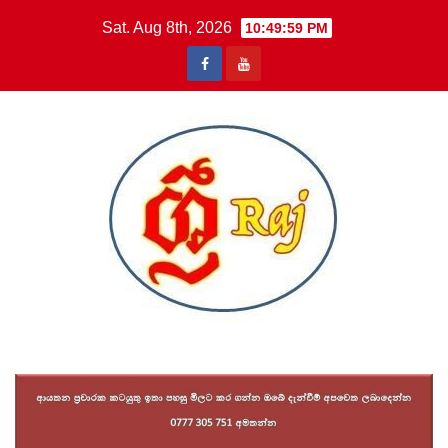
Skip
Sat. Aug 8th, 2026
10:50:01 PM
to
content
Sri Raj News