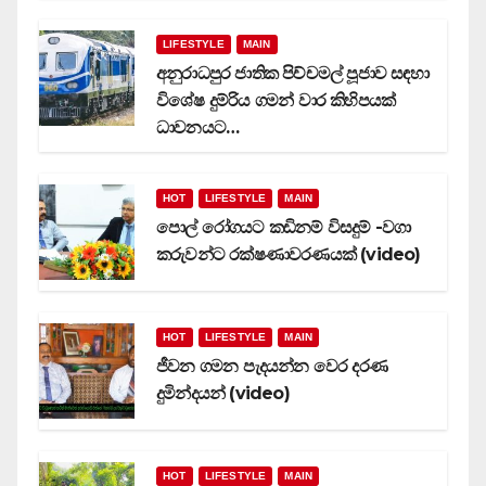
LIFESTYLE
MAIN
අනුරාධපුර ජාතික පිච්චමල් පූජාව සඳහා
විශේෂ දුම්රිය ගමන් වාර කිහිපයක්
ධාවනයට…
HOT
LIFESTYLE
MAIN
පොල් රෝගයට කඩිනම් විසදුම් -වගා
කරුවන්ට රක්ෂණාවරණයක් (video)
HOT
LIFESTYLE
MAIN
ජීවන ගමන පැදයන්න වෙර දරණ
දුමින්දයන් (video)
HOT
LIFESTYLE
MAIN