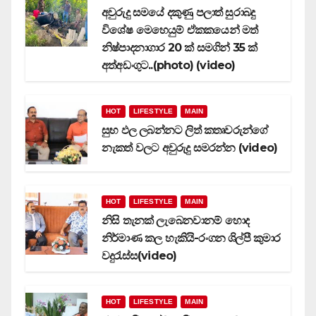
අවුරුදු සමයේ දකුණු පලාත් සුරාබදු
විශේෂ මෙහෙයුම් ඒකකයෙන් මත්
නිෂ්පාදනාගාර 20 ක් සමගින් 35 ක්
අත්අඩංගුට..(photo) (video)
HOT
LIFESTYLE
MAIN
සුභ ඵල ලබන්නට ලිත් කතෘවරුන්ගේ
නැකත් වලට අවුරුදු සමරන්න (video)
HOT
LIFESTYLE
MAIN
නිසි තැනක් ලැබෙනවානම් හොද
නිර්මාණ කල හැකියි-රංගන ශිල්පී කුමාර
වදුරැස්ස(video)
HOT
LIFESTYLE
MAIN