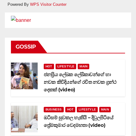
Powered By
WPS Visitor Counter
GOSSIP
HOT
LIFESTYLE
MAIN
ජනප්‍රිය ලේඛක ලේඛිකාවන්ගේ හා
නවක කිවිදියන්ගේ රචිත නවක ග්‍රන්ථ
දෙකක් (video)
BUSINESS
HOT
LIFESTYLE
MAIN
ඔටිසම් සුවකල හැකියි – දිවුලපිටියේ
ප්‍රේමකුමාර වෙදමහතා (video)