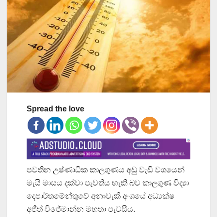
Spread the love
පවතින උෂ්ණාධික කාලගුණය අඩු වැඩි වශයෙන්
මැයි මාසය දක්වා පැවතිය හැකි බව කාලගුණ විද්‍යා
දෙපාර්තමේන්තුවේ අනාවැකි අංශයේ අධ්‍යක්ෂ
අජිත් විජේමාන්න මහතා පැවසීය.