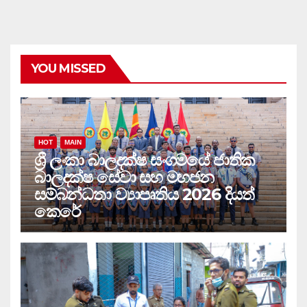
YOU MISSED
HOT
MAIN
ශ්‍රී ලංකා බාලදක්ෂ සංගමයේ ජාතික
බාලදක්ෂ සේවා සහ මහජන
සම්බන්ධතා ව්‍යාපෘතිය 2026 දියත්
කෙරේ