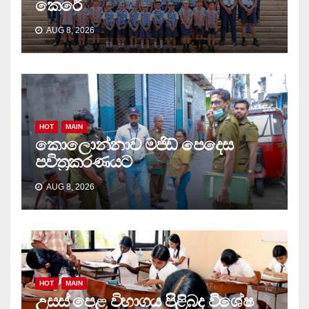
කෙරේ
AUG 8, 2026
HOT
MAIN
කොලොන්නාව මජිඩ් පෙදෙස
පවිත්‍රකරණයට
AUG 8, 2026
HOT
MAIN
උසස් පෙළ විභාගය පිළිබද විශේෂ