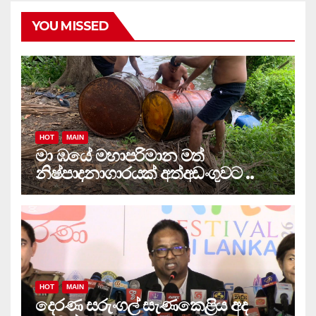
YOU MISSED
HOT
MAIN
මා ඹයේ මහාපරිමාන මත්
නිෂ්පාදනාගාරයක් අත්අඩංගුවට ..
HOT
MAIN
දෙරණ සරුංගල් සැණකෙළිය අද