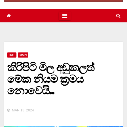
HOT
MAIN
කිරිපිටි මිල අඩුකලත්
මේක නියම ක්‍රමය
නොවෙයි..
MAR 13, 2024