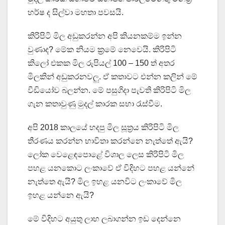
හර්ෂ ද සිල්වා මහතා පවසයි.
කිරිපිටි මිල අඩුකරන්න අපි කියනකම්ම ඉන්න
වුණාද? මේක නියම ක්‍රමේ නෙවෙයි. කිරිපිටි
කිලෝ එකක මිල රුපියල් 100 – 150 ත් අතර
මිලකින් අඩුකරනවලු. ඒ කතාවට එන්න කලින් මේ
වීඩියෝව බලන්න. මේ පසුගිදා පැවති කිරිපිටි මිල
ගැන කතාවුණු මුදල් කාරක සභා රැස්වීම.
අපි 2018 කාලයේ හදපු මිල සූත්‍රය කිරිපිටි මිල
තීරණය කරන්න භාවිතා කරන්නෙ නැත්තේ ඇයි?
ලෝක වෙළෙඳපොළේ විශාල ලෙස කිරිපිටි මිල
පහළ යනකොට ලංකාවේ ඒ විදිහට පහළ යන්නේ
නැත්තෙ ඇයි? මිල ඉහළ යනවිට ලංකාවේ මිල
ඉහළ යන්නෙ ඇයි?
මේ විදිහට අයුතු ලාභ ලබාගන්න ඉඩ දෙන්නෙ