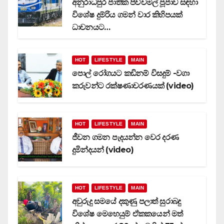
අනුරාධපුර ජාතික පිච්චමල් පූජාව සඳහා
විශේෂ දුම්රිය ගමන් වාර කිහිපයක්
ධාවනයට…
HOT
LIFESTYLE
MAIN
පොල් රෝගයට කඩිනම් විසදුම් -වගා
කරුවන්ට රක්ෂණාවරණයක් (video)
HOT
LIFESTYLE
MAIN
ජීවන ගමන පැදයන්න වෙර දරණ
දුමින්දයන් (video)
HOT
LIFESTYLE
MAIN
අවුරුදු සමයේ දකුණු පලාත් සුරාබදු
විශේෂ මෙහෙයුම් ඒකකයෙන් මත්