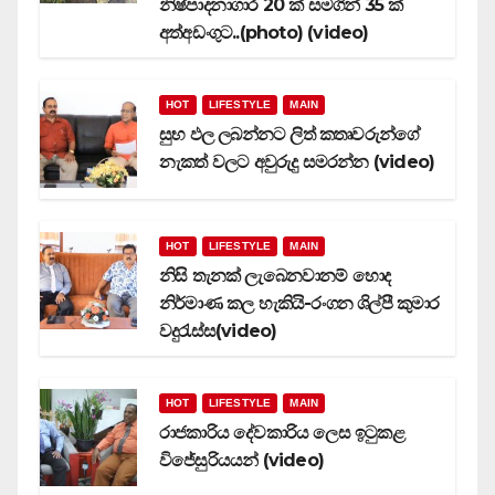
නිෂ්පාදනාගාර 20 ක් සමගින් 35 ක්
අත්අඩංගුට..(photo) (video)
HOT
LIFESTYLE
MAIN
සුභ ඵල ලබන්නට ලිත් කතෘවරුන්ගේ
නැකත් වලට අවුරුදු සමරන්න (video)
HOT
LIFESTYLE
MAIN
නිසි තැනක් ලැබෙනවානම් හොද
නිර්මාණ කල හැකියි-රංගන ශිල්පී කුමාර
වදුරැස්ස(video)
HOT
LIFESTYLE
MAIN
රාජකාරිය දේවකාරිය ලෙස ඉටුකළ
විජේසුරියයන් (video)