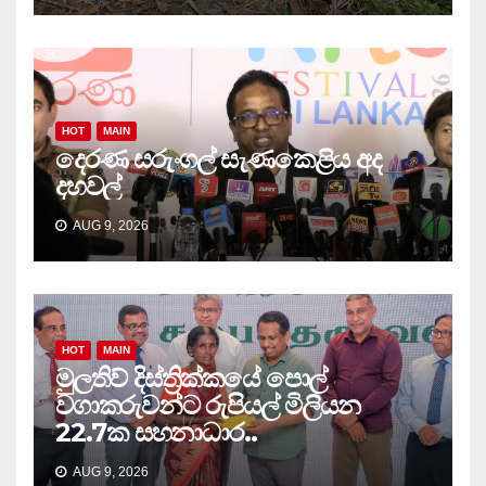
HOT
MAIN
දෙරණ සරුංගල් සැණකෙළිය අද
දහවල්
AUG 9, 2026
HOT
MAIN
මුලතිව් දිස්ත්‍රික්කයේ පොල්
වගාකරුවන්ට රුපියල් මිලියන
22.7ක සහනාධාර..
AUG 9, 2026