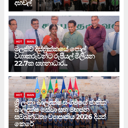
දහවල්
HOT
MAIN
මුලතිව් දිස්ත්‍රික්කයේ පොල්
වගාකරුවන්ට රුපියල් මිලියන
22.7ක සහනාධාර..
HOT
MAIN
ශ්‍රී ලංකා බාලදක්ෂ සංගමයේ ජාතික
බාලදක්ෂ සේවා සහ මහජන
සම්බන්ධතා ව්‍යාපෘතිය 2026 දියත්
කෙරේ