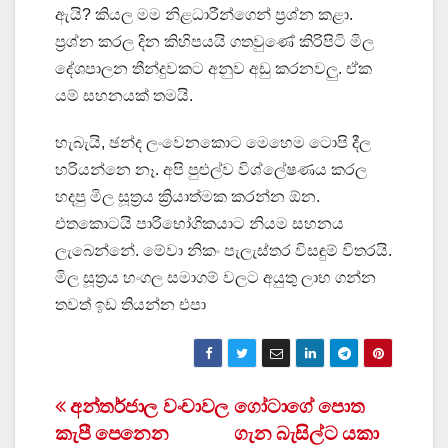
ඇයි? කියල මම නිළධාරීන්ගෙන් ප්‍රශ්න කළා.
ප්‍රශ්න කරල දින කිහිපයයි ගතවුණේ කිරිපිටි මිල
දේශපාලන තීන්දුවකට අනුව අඩු කරනවලු. ඒක
යම් සහනයක් තමයි.
හැබැයි, ඡන්ද ලංවෙනකොට මෙහෙම ටොපි දීල
හරියන්නෙ නෑ. අපි පුළුල්ව විශ්ලේෂණය කරල
හදපු මිල සූත්‍රය ක්‍රියාත්මක කරන්න ඕන.
එතකොටයි පාරිභෝගිකයාට නියම සහනය
ලැබෙන්නේ. මේවා නිකං පැලැස්තර විසඳුම් විතරයි.
මිල සූත්‍රය හංගල සමාගම් වලට අයුතු ලාභ ගන්න
තවත් ඉඩ තියන්න එපා
Post
අන්තර්ජාල වංචාවල
ගෝටාගේ පොත
කැපී පෙනෙන
ගැන බැසිල්ට යකා