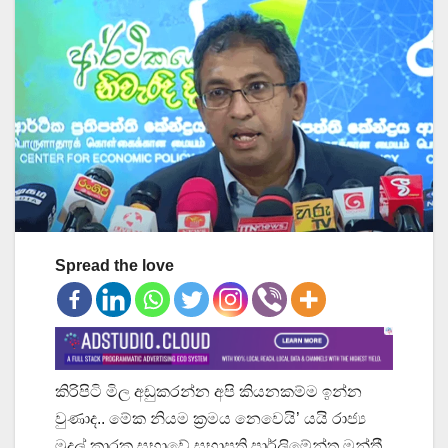
Spread the love
කිරිපිටි මිල අඩුකරන්න අපි කියනකම්ම ඉන්න
වුණාද.. මේක නියම ක්‍රමය නෙවෙයි’ යයි රාජ්‍ය
මුදල් කාරක සභාවේ සභාපති පාර්ලිමේන්තු මන්ත‍්‍රී