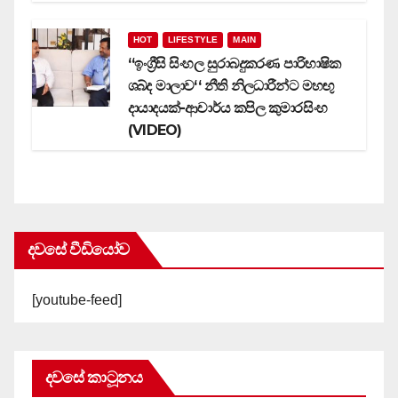
HOT
LIFESTYLE
MAIN
‘‘ඉංග්‍රීසි සිංහල සුරාබදුකරණ පාරිභාෂික
ශබ්ද මාලාව‘‘ නීති නිලධාරීන්ට මහඟු
දායාදයක්-ආචාර්ය කපිල කුමාරසිංහ
(VIDEO)
දවසේ වීඩියෝව
[youtube-feed]
දවසේ කාටූනය