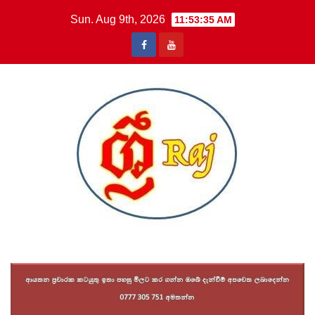
Skip
Sun. Aug 9th, 2026
11:53:36 AM
to
content
Sri Raj News