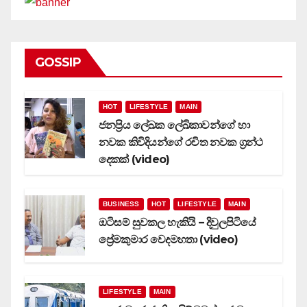
GOSSIP
HOT
LIFESTYLE
MAIN
ජනප්‍රිය ලේඛක ලේඛිකාවන්ගේ හා
නවක කිවිදියන්ගේ රචිත නවක ග්‍රන්ථ
දෙකක් (video)
BUSINESS
HOT
LIFESTYLE
MAIN
ඔටිසම් සුවකල හැකියි – දිවුලපිටියේ
ප්‍රේමකුමාර වෙදමහතා (video)
LIFESTYLE
MAIN