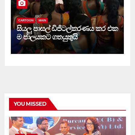
CARTOON
MAIN
සියලු‍ පාසල් ඩිජිටල්කරණය කර එක
ම ජාලයකට ගතයුතුයි
YOU MISSED