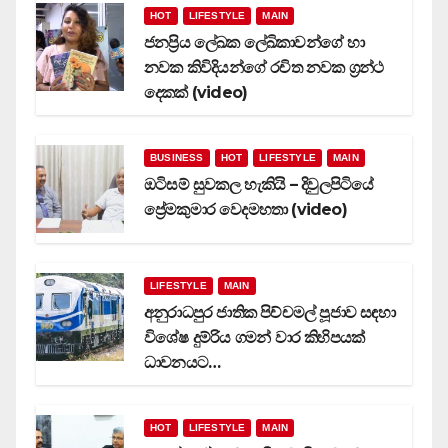
HOT
LIFESTYLE
MAIN
ජනප්‍රිය ලේඛක ලේඛිකාවන්ගේ හා
නවක කිවිදියන්ගේ රචිත නවක ග්‍රන්ථ
දෙකක් (video)
BUSINESS
HOT
LIFESTYLE
MAIN
ඔටිසම් සුවකල හැකියි – දිවුලපිටියේ
ප්‍රේමකුමාර වෙදමහතා (video)
LIFESTYLE
MAIN
අනුරාධපුර ජාතික පිච්චමල් පූජාව සඳහා
විශේෂ දුම්රිය ගමන් වාර කිහිපයක්
ධාවනයට…
HOT
LIFESTYLE
MAIN