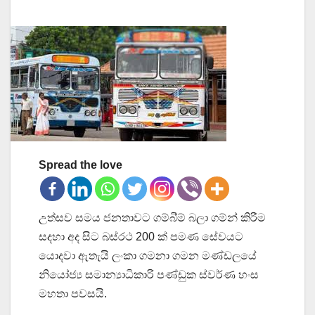
Spread the love
උත්සව සමය ජනතාවට ගම්බි්ම් බලා ගම්න් කිරීම
සදහා අද සිට බස්රථ 200 ක් පමණ සේවයට
යොදවා ඇතැයි ලංකා ගමනා ගමන මණ්ඩලයේ
නියෝජ්‍ය සමාන්‍යාධිකාරි පණ්ඩුක ස්වර්ණ හංස
මහතා පවසයි.