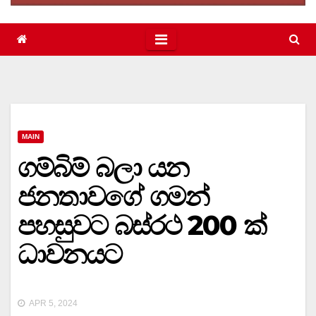
MAIN
ගම්බිම් බලා යන
ජනතාවගේ ගමන්
පහසුවට බස්රථ 200 ක්
ධාවනයට
APR 5, 2024