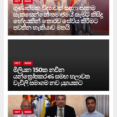
HOT
MAIN
ගුණාත්මක විද්‍යාවක් සඳහා පදනම
සැකසෙන්නේ සමාජයේ සැමට කිසිදු
භේදයකින් තොරව සේවය කිරීමට
පවතින හැකියාව මතයි
HOT
MAIN
මිලියන 150ක නවීන
යන්ත්‍රෝපකරණ සමඟ හලාවත
වැවිලි සමාගම නව යුගයකට
HOT
MAIN