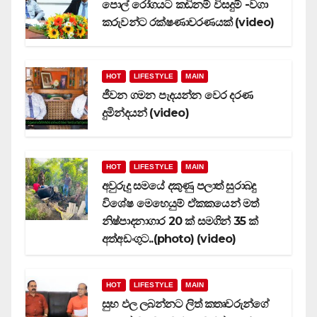
පොල් රෝගයට කඩිනම් විසදුම් -වගා
කරුවන්ට රක්ෂණාවරණයක් (video)
HOT
LIFESTYLE
MAIN
ජීවන ගමන පැදයන්න වෙර දරණ
දුමින්දයන් (video)
HOT
LIFESTYLE
MAIN
අවුරුදු සමයේ දකුණු පලාත් සුරාබදු
විශේෂ මෙහෙයුම් ඒකකයෙන් මත්
නිෂ්පාදනාගාර 20 ක් සමගින් 35 ක්
අත්අඩංගුට..(photo) (video)
HOT
LIFESTYLE
MAIN
සුභ ඵල ලබන්නට ලිත් කතෘවරුන්ගේ