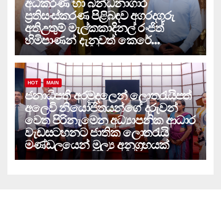
අධිකරණ හා බන්ධනාගාර
ප්‍රතිසංස්කරණ පිළිබඳව අගරදගුරු
අතිඋතුම් මැල්කකාදිනල් රංජිත්
හිමිපාණන් දැනුවත් කෙරේ…
HOT
MAIN
ජනාධිපති අරමුදලෙන් ලොතරැයිපත්
අලෙවි නියෝජිතයන්ගේ දරුවන්
වෙත පිරිනැමෙන අධ්‍යාපනික ආධාර
වැඩසටහනට ජාතික ලොතරැයි
මණ්ඩලයෙන් මූල්‍ය අනුග්‍රහයක්