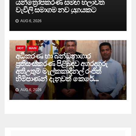
යන්ත්‍රෝපකරණ සමඟ හලාවත
වැවිලි සමාගම නව යුගයකට
AUG 6, 2026
HOT
MAIN
අධිකරණ හා බන්ධනාගාර
ප්‍රතිසංස්කරණ පිළිබඳව අගරදගුරු
අතිඋතුම් මැල්කකාදිනල් රංජිත්
හිමිපාණන් දැනුවත් කෙරේ…
AUG 6, 2026