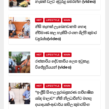
නැකත් වලට අවුරුදු සමරන්න (video)
HOT
LIFESTYLE
MAIN
නිසි තැනක් ලැබෙනවානම් හොද
නිර්මාණ කල හැකියි-රංගන ශිල්පී කුමාර
වදුරැස්ස(video)
HOT
LIFESTYLE
MAIN
රාජකාරිය දේවකාරිය ලෙස ඉටුකළ
විජේසුරියයන් (video)
HOT
LIFESTYLE
MAIN
‘‘ඉංග්‍රීසි සිංහල සුරාබදුකරණ පාරිභාෂික
ශබ්ද මාලාව‘‘ නීති නිලධාරීන්ට මහඟු
දායාදයක්-ආචාර්ය කපිල කුමාරසිංහ