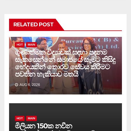
RELATED POST
HOT
MAIN
ගුණාත්මක විද්‍යාවක් සඳහා පදනම
සැකසෙන්නේ සමාජයේ සැමට කිසිදු
භේදයකින් තොරව සේවය කිරීමට
පවතින හැකියාව මතයි
AUG 6, 2026
HOT
MAIN
මිලියන 150ක නවීන