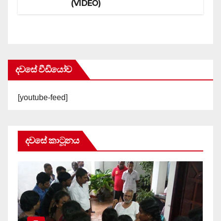
(VIDEO)
දවසේ වීඩියෝව
[youtube-feed]
දවසේ කාටූනය