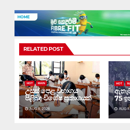
RELATED POST
HOT
MAIN
HOT
M
උසස් පෙළ විභාගය
ඇතැම්
පිළිබද විශේෂ ප්‍රකාශයක්
75 ඉක
..
AUG 8, 2026
AUG 8,