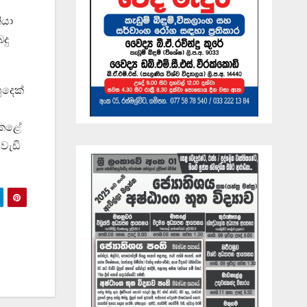
ියා
දු
ුදෙක්
ි කළේ
වැඩි