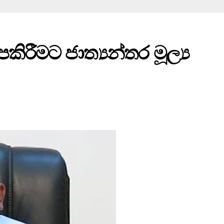
ිරීමට ජාත්‍යන්තර මූල්‍ය