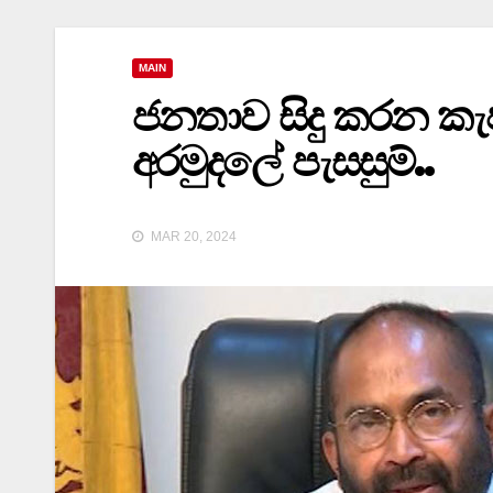
MAIN
ජනතාව සිදු කරන කැපක
අරමුදලේ පැසසුම්..
MAR 20, 2024