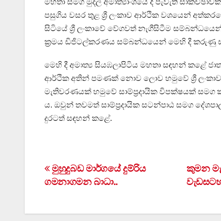
මහතා සමග මුදල් අමාත්‍යාංශයේ දී පැවැති සාකච්ඡාවක
පසුගිය වසර තුළ ශ්‍රී ලංකාව ආර්ථික වශයෙන් අත්කර
සිටියේ ශ්‍රී ලංකාවේ වේගවත් නැගීසිටීම සම්බන්ධය
ක්‍රමය ඩිජිටල්කරණය සම්බන්ධයෙන් මෙහි දී කරුණු 
මෙහි දී අමාත්‍ය සියඹලාපිටිය මහතා සඳහන් කළේ ජාත්
ආර්ථික අතින් පමණක් නොව ලොව හමුවේ ශ්‍රී ලංකාව 
මැතිවරණයක් හමුවේ සාම්ප්‍රදායික විපක්ෂයක් සමග කටය
ය. ඔවුන් තවමත් සාම්ප්‍රදායික සටන්පාඨ සමග දේශ
දුරටත් සඳහන් කළේ.
Post
මුහුදුබඩ මාර්ගයේ දුම්රිය
කුමන මැ
ගමනාගමන බාධා..
වැඩසටහන
navigation