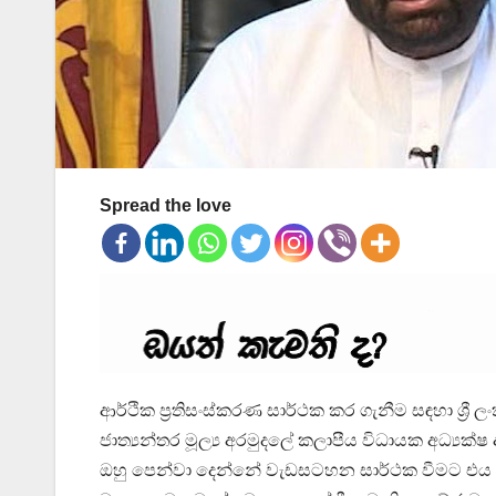
Spread the love
ආර්ථික ප්‍රතිසංස්කරණ සාර්ථක කර ගැනීම සඳහා ශ්‍
ජාත්‍යන්තර මූල්‍ය අරමුදලේ කලාපීය විධායක අධ්‍යක්ෂ ආ
ඔහු පෙන්වා දෙන්නේ වැඩසටහන සාර්ථක වීමට එය ප්‍රධා