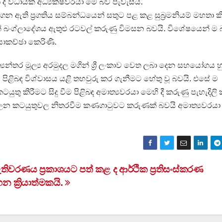
 දී විධායක අධ්‍යක්ෂවරයා මේ බව පැවැසීය.
ගෙන ඇති ප්‍රගතිය සම්බන්ධයෙන් සතුට පළ කළ සුබ්‍රමනියම් මහතා ක
ෙන් බංග්ලාදේශය ඇතුළු රටවල් කරුණු විමසන බවයි. විශේෂයෙන් ම බ
සාකච්ඡා කෙරිණි.
‍යන්තර මූල්‍ය අරමුදල මගින් ශ්‍රී ලංකාව වෙත ලබා දෙන සහයෝගය හ
පිළිබඳ විශ්වාසය යළි තහවුරු කර ගැනීමට හේතු වූ බවයි. එසේ ම
ුතු කිරීමට සිදු වීම පිළිබඳ අමාත්‍යවරයා මෙහි දී කරුණු පැහැදිල
පාලන කටයුතුවල නිතරවීම කණගාටුවට කරුණක් බවයි අමාත්‍යවරයා 
තිවරණය ප්‍රකාශයට පත් කළ ද ආර්ථික ප්‍රතිසංස්කරණ
 ක්‍රියාත්මකයි.