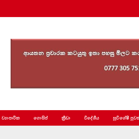
ව්‍යාපාරික
ගොසිප්
ක්‍රීඩා
විදේශීය
සුවිශේෂී පුවත