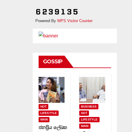
Powered By
WPS Visitor Counter
GOSSIP
HOT
BUSINESS
LIFESTYLE
HOT
MAIN
LIFESTYLE
MAIN
ජනප්‍රිය ලේඛක