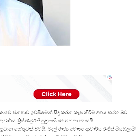
රී ලංකාවේ ජනතාව ඉවසීමෙන් සිදු කරන කැප කිරීම අගය කරන බව
චාර්ය ක්‍රිෂ්ණමූර්ති සුබ්‍රමනියම් මහතා පවසයි.
න හේතුවක් බවයි. මුදල් රාජ්‍ය අමාත්‍ය ආචාර්ය රංජිත් සියඹලාපි