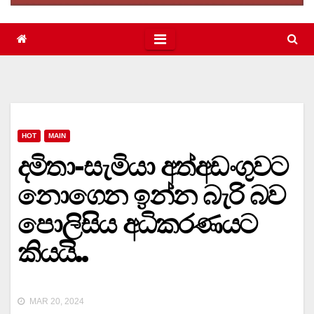
HOT
MAIN
දමිතා-සැමියා අත්අඩංගුවට
නොගෙන ඉන්න බැරි බව
පොලිසිය අධිකරණයට
කියයි..
MAR 20, 2024