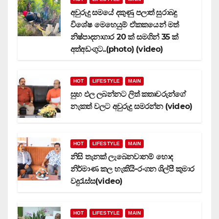
අවුරුදු සමයේ දකුණු පලාත් සුරාබදු
විශේෂ මෙහෙයුම් ඒකකයෙන් මත්
නිෂ්පාදනාගාර 20 ක් සමගින් 35 ක්
අත්අඩංගුට..(photo) (video)
HOT
LIFESTYLE
MAIN
සුභ ඵල ලබන්නට ලිත් කතෘවරුන්ගේ
නැකත් වලට අවුරුදු සමරන්න (video)
HOT
LIFESTYLE
MAIN
නිසි තැනක් ලැබෙනවානම් හොද
නිර්මාණ කල හැකියි-රංගන ශිල්පී කුමාර
වදුරැස්ස(video)
HOT
LIFESTYLE
MAIN