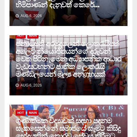
හිමිපාණන් දැනුවත් කෙරේ…
AUG 6, 2026
HOT
MAIN
ජනාධිපති අරමුදලෙන් ලොතරැයිපත්
අලෙවි නියෝජිතයන්ගේ දරුවන්
වෙත පිරිනැමෙන අධ්‍යාපනික ආධාර
වැඩසටහනට ජාතික ලොතරැයි
මණ්ඩලයෙන් මූල්‍ය අනුග්‍රහයක්
AUG 6, 2026
HOT
MAIN
ගුණාත්මක විද්‍යාවක් සඳහා පදනම
සැකසෙන්නේ සමාජයේ සැමට කිසිදු
භේදයකින් තොරව සේවය කිරීමට