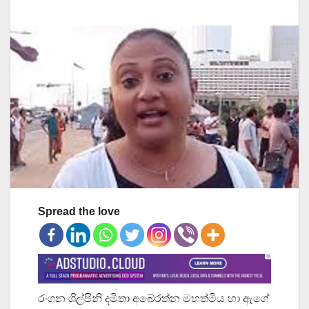
Spread the love
රංගන ශිල්පිනි දමිතා අබේරත්න මහත්මිය හා ඇගේ