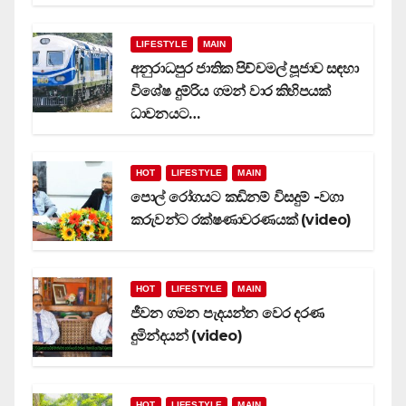
LIFESTYLE
MAIN
අනුරාධපුර ජාතික පිච්චමල් පූජාව සඳහා
විශේෂ දුම්රිය ගමන් වාර කිහිපයක්
ධාවනයට…
HOT
LIFESTYLE
MAIN
පොල් රෝගයට කඩිනම් විසදුම් -වගා
කරුවන්ට රක්ෂණාවරණයක් (video)
HOT
LIFESTYLE
MAIN
ජීවන ගමන පැදයන්න වෙර දරණ
දුමින්දයන් (video)
HOT
LIFESTYLE
MAIN