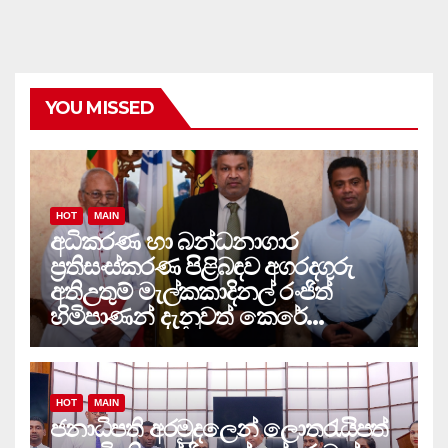
YOU MISSED
HOT
MAIN
අධිකරණ හා බන්ධනාගාර
ප්‍රතිසංස්කරණ පිළිබඳව අගරදගුරු
අතිඋතුම් මැල්කකාදිනල් රංජිත්
හිමිපාණන් දැනුවත් කෙරේ…
HOT
MAIN
ජනාධිපති අරමුදලෙන් ලොතරැයිපත්