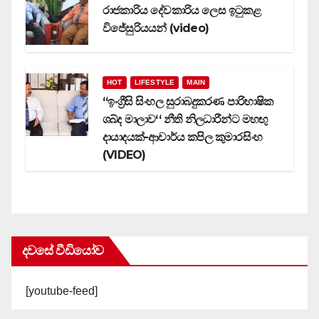
රාජකාරිය දේවකාරිය ලෙස ඉටුකළ
විජේසුරියයන් (video)
HOT
LIFESTYLE
MAIN
‘‘ඉංග්‍රීසි සිංහල සුරාබදුකරණ පාරිභාෂික
ශබ්ද මාලාව‘‘ නීති නිලධාරීන්ට මහඟු
දායාදයක්-ආචාර්ය කපිල කුමාරසිංහ
(VIDEO)
දවසේ වීඩියෝව
[youtube-feed]