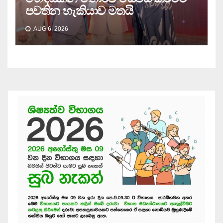
පවතින හැකියාව මතයි
AUG 6, 2026