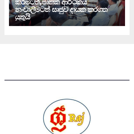
කිරීමටත්,ජාතික ආර්ථිකය
නංවාලීමටත් සෘජුව දායක කරගත
යුතුයි