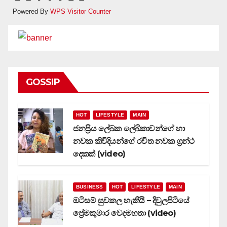
Powered By
WPS Visitor Counter
GOSSIP
HOT
LIFESTYLE
MAIN
ජනප්‍රිය ලේඛක ලේඛිකාවන්ගේ හා
නවක කිවිදියන්ගේ රචිත නවක ග්‍රන්ථ
දෙකක් (video)
BUSINESS
HOT
LIFESTYLE
MAIN
ඔටිසම් සුවකල හැකියි – දිවුලපිටියේ
ප්‍රේමකුමාර වෙදමහතා (video)