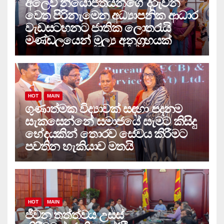
අලෙවි නියෝජිතයන්ගේ දරුවන්
වෙත පිරිනැමෙන අධ්‍යාපනික ආධාර
වැඩසටහනට ජාතික ලොතරැයි
මණ්ඩලයෙන් මූල්‍ය අනුග්‍රහයක්
HOT
MAIN
ගුණාත්මක විද්‍යාවක් සඳහා පදනම
සැකසෙන්නේ සමාජයේ සැමට කිසිදු
භේදයකින් තොරව සේවය කිරීමට
පවතින හැකියාව මතයි
HOT
MAIN
ජීවන තත්ත්වය උසස්