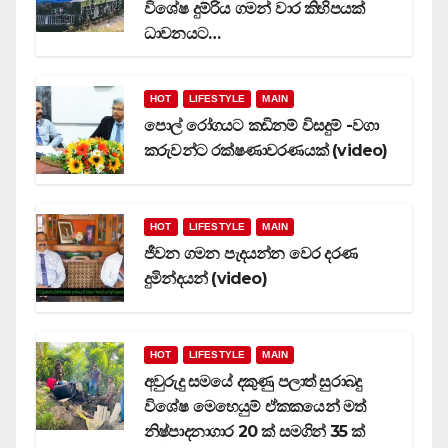
විශේෂ දුම්රිය ගමන් වාර කිහිපයක්
ධාවනයට…
HOT
LIFESTYLE
MAIN
පොල් රෝගයට කඩිනම් විසදුම් -වගා
කරුවන්ට රක්ෂණාවරණයක් (video)
HOT
LIFESTYLE
MAIN
ජීවන ගමන පැදයන්න වෙර දරණ
දුමින්දයන් (video)
HOT
LIFESTYLE
MAIN
අවුරුදු සමයේ දකුණු පලාත් සුරාබදු
විශේෂ මෙහෙයුම් ඒකකයෙන් මත්
නිෂ්පාදනාගාර 20 ක් සමගින් 35 ක්