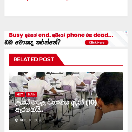
RELATED POST
HOT
MAIN
උසස් පෙළ විභාගය අදින් (10)
ඇරඹෙයි..
AUG 10, 2026