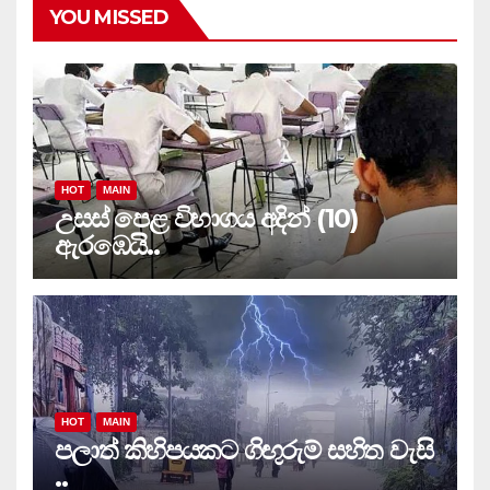
YOU MISSED
HOT
MAIN
උසස් පෙළ විභාගය අදින් (10)
ඇරඹෙයි..
HOT
MAIN
පලාත් කිහිපයකට ගිඟුරුම් සහිත වැසි
..