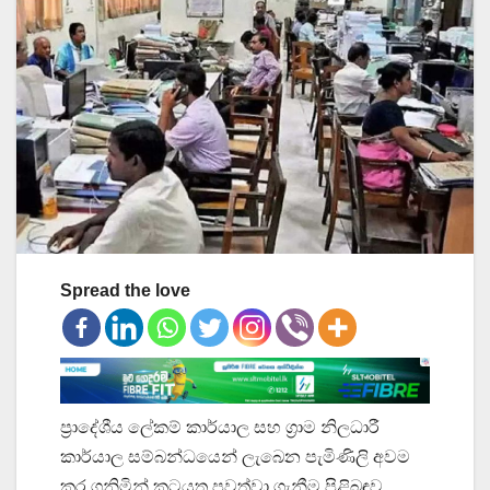
Spread the love
ප්‍රාදේශීය ලේකම් කාර්යාල සහ ග්‍රාම නිලධාරී
කාර්යාල සම්බන්ධයෙන් ලැබෙන පැමිණිලි අවම
කර ගනිමින් කටයුතු පවත්වා ගැනීම පිළිබඳව