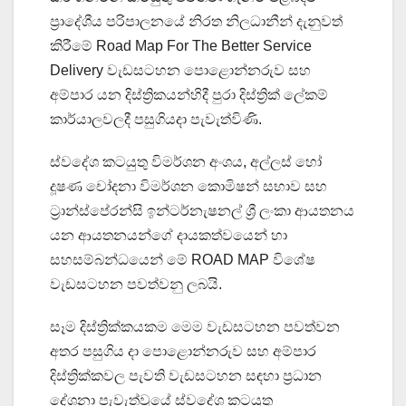
ප්‍රාදේශීය පරිපාලනයේ නිරත නිලධානීන් දැනුවත්
කිරීමේ Road Map For The Better Service
Delivery වැඩසටහන පොළොන්නරුව සහ
අම්පාර යන දිස්ත්‍රිකයන්හිදී පුරා දිස්ත්‍රික් ලේකම්
කාර්යාලවලදී පසුගියදා පැවැත්විණි.
ස්වදේශ කටයුතු විමර්ශන අංශය, අල්ලස් හෝ
දූෂණ චෝදනා විමර්ශන කොමිෂන් සභාව සහ
ට්‍රාන්ස්පේරන්සි ඉන්ටර්නැෂනල් ශ්‍රී ලංකා ආයතනය
යන ආයතනයන්ගේ දායකත්වයෙන් හා
සහසම්බන්ධයෙන් මේ ROAD MAP විශේෂ
වැඩසටහන පවත්වනු ලබයි.
සෑම දිස්ත්‍රික්කයකම මෙම වැඩසටහන පවත්වන
අතර පසුගිය දා පොළොන්නරුව සහ අම්පාර
දිස්ත්‍රික්කවල පැවති වැඩසටහන සඳහා ප්‍රධාන
දේශනා පැවැත්වූයේ ස්වදේශ කටයුතු