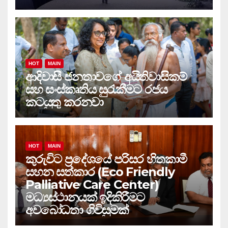
HOT
MAIN
ආදිවාසී ජනතාවගේ අයිතිවාසිකම්
සහ සංස්කෘතිය සුරැකීමට රජය
කටයුතු කරනවා
HOT
MAIN
කුරුවිට ප්‍රදේශයේ පරිසර හිතකාමී
සහන සත්කාර (Eco Friendly
Palliative Care Center)
මධ්‍යස්ථානයක් ඉදිකිරීමට
අවබෝධතා ගිවිසුමක්