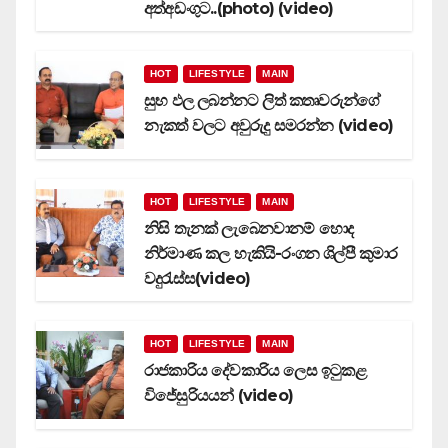
අත්අඩංගුට..(photo) (video)
HOT
LIFESTYLE
MAIN
සුභ ඵල ලබන්නට ලිත් කතෘවරුන්ගේ
නැකත් වලට අවුරුදු සමරන්න (video)
HOT
LIFESTYLE
MAIN
නිසි තැනක් ලැබෙනවානම් හොද
නිර්මාණ කල හැකියි-රංගන ශිල්පී කුමාර
වදුරැස්ස(video)
HOT
LIFESTYLE
MAIN
රාජකාරිය දේවකාරිය ලෙස ඉටුකළ
විජේසුරියයන් (video)