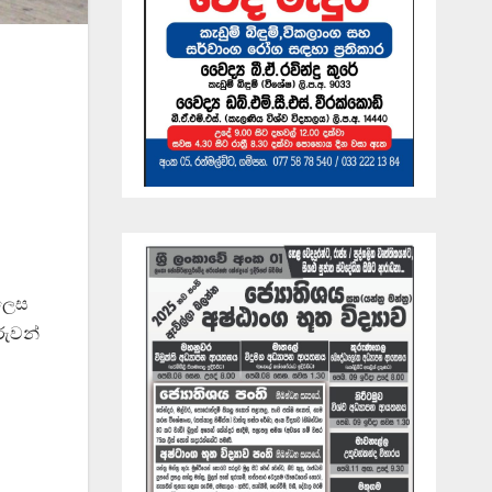
 ලෙස
රුවන්