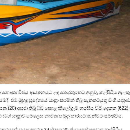
නාවික නෞකා විජය ආයතනයට ලද තොරතුරකට අනුව, කල්පිටිය අලංක
, එම මුහුදු ප්‍රදේශයේ යාත්‍රා කරමින් තිබූ සැකකටයුතු ඩිංගි යාත්‍රා
ිස්සක (20) අසුරා තිබූ බීඩි කොළ කිලෝග්‍රෑම් හයසිය විසි දෙකක (62
ංගි යාත්‍රාව මෙලෙස නාවික හමුදා භාරයට ගැනීමට සමත්විය.
රුවන් වයස අවුරුදු 29 ත් සහ 30 ත් වයසේ පසුවන කල්පිටිය