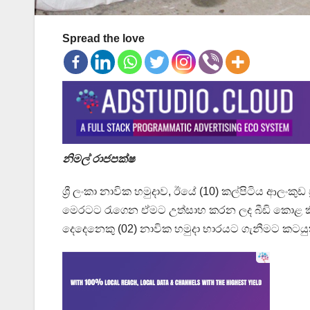
Spread the love
නිමල් රාජපක්ෂ
ශ්‍රී ලංකා නාවික හමුදාව, ‍ඊයේ (10) කල්පිටිය ආලංක
මෙරටට රැගෙන ඒමට උත්සාහ කරන ලද බීඩි කොළ කි
දෙදෙනෙකු (02) නාවික හමුදා භාරයට ගැනීමට කටයුත