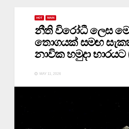
HOT
MAIN
නීති විරෝධී ලෙස ම
තොගයක් සමඟ සැකකරු
නාවික හමුදා භාරයට
MAY 11, 2026