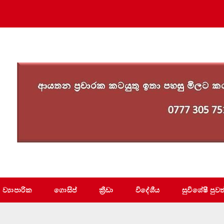
ව්‍යාපාරික
ගොසිප්
ක්‍රීඩා
විදේශීය
සුවිශේෂී පුවත