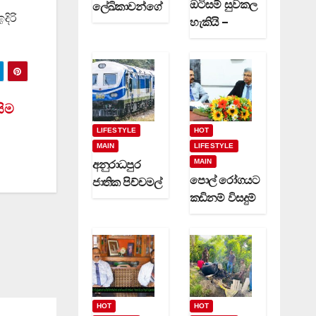
ඔටිසම් සුවකල
ලේඛිකාවන්ගේ
දිරි
හැකියි –
හා නවක
දිවුලපිටියේ
කිවිදියන්ගේ
ප්‍රේමකුමාර
රචිත නවක
වෙදමහතා
ග්‍රන්ථ දෙකක්
(video)
(video)
සිම
LIFESTYLE
HOT
MAIN
LIFESTYLE
MAIN
අනුරාධපුර
පොල් රෝගයට
ජාතික පිච්චමල්
කඩිනම් විසදුම්
පූජාව සඳහා
-වගා කරුවන්ට
විශේෂ දුම්රිය
රක්ෂණාවරණ
ගමන් වාර
යක් (video)
කිහිපයක්
ධාවනයට…
HOT
HOT