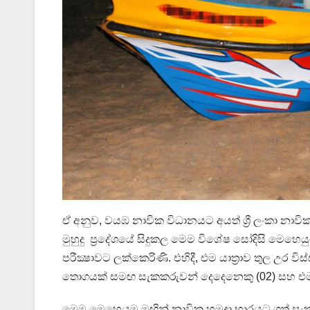
ඒ අනුව, වයඹ නාවික විධානයට අයත් ශ්‍රී ලංකා 
මුහුදු ප්‍රදේශයේ සිදුකල මෙම විශේෂ සෝදිසි මෙහෙයුමේදී
පරීක්‍ෂාවට ලක්කෙරිණි. එහිදී, එම යාත්‍රාව තුල උර ව
තොගයක් සමඟ සැකකරුවන් දෙදෙනෙකු (02) සහ එම ඩි
මෙම මෙහෙයුම මඟින් නාවික හමුදා භාරයට ගත් සැකක