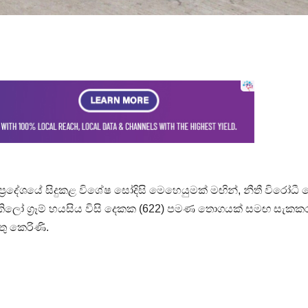
ුඩ ප්‍රදේශයේ සිදුකළ විශේෂ සෝදිසි මෙහෙයුමක් මඟින්, නීතී විරෝධී
ලෝ ග්‍රෑම් හයසිය විසි දෙකක (622) පමණ තොගයක් සමඟ සැකක
ු කෙරිණි.