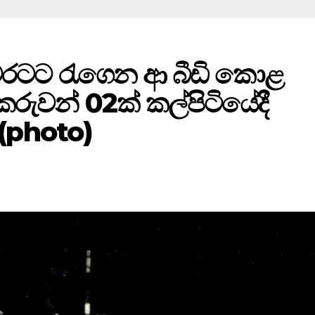
ෙරටට රැගෙන ආ බීඩි කොළ
වන් 02ක් කල්පිටියේදී
 (photo)