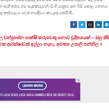
 ඇති අතර, එම සැකකරුවන්, ඩිංගි යාත්‍රාව සහ බීඩි කොළ තොගය ඉ
්තු කාර්යාලය වෙත භාරදීමට කටයුතු කෙරිණි.
ල චන්ද්‍රසේන සාක්ෂි කරුවෙකු නොව චූදිතයෙක් – ඔහු කි
ෙක ආරක්ෂාවක් ඉල්ලා නැහැ. අමාත්‍ය උපාලි පන්නිල