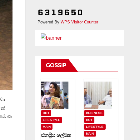
Powered By
WPS Visitor Counter
GOSSIP
ුඩා
වක්
HOT
BUSINESS
2) පමණ
LIFESTYLE
HOT
MAIN
LIFESTYLE
MAIN
ජනප්‍රිය ලේඛක