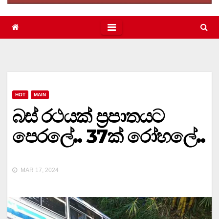
HOT
MAIN
බස් රථයක් ප‍්‍රපාතයට
පෙරලේ.. 37ක් රෝහලේ..
MAR 17, 2024