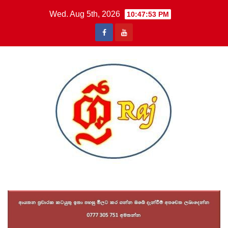
Skip
Wed. Aug 5th, 2026
10:47:54 PM
to
content
Sri Raj News