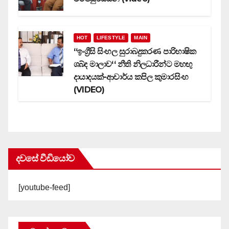
HOT
LIFESTYLE
MAIN
‘‘ඉංග්‍රීසි සිංහල සුරාබදුකරණ පාරිභාෂික
ශබ්ද මාලාව‘‘ නීති නිලධාරීන්ට මහඟු
දායාදයක්-ආචාර්ය කපිල කුමාරසිංහ
(VIDEO)
දවසේ වීඩියෝව
[youtube-feed]