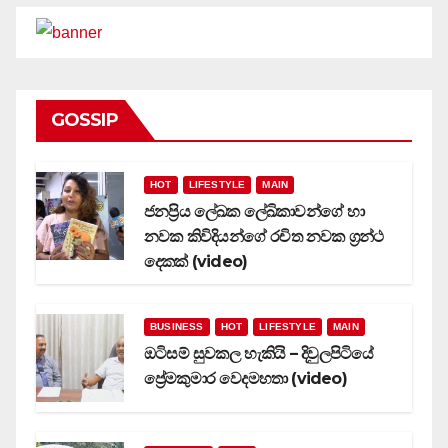
GOSSIP
HOT
LIFESTYLE
MAIN
ජනප්‍රිය ලේඛක ලේඛිකාවන්ගේ හා
නවක කිවිදියන්ගේ රචිත නවක ග්‍රන්ථ
දෙකක් (video)
BUSINESS
HOT
LIFESTYLE
MAIN
ඔටිසම් සුවකල හැකියි – දිවුලපිටියේ
ප්‍රේමකුමාර වෙදමහතා (video)