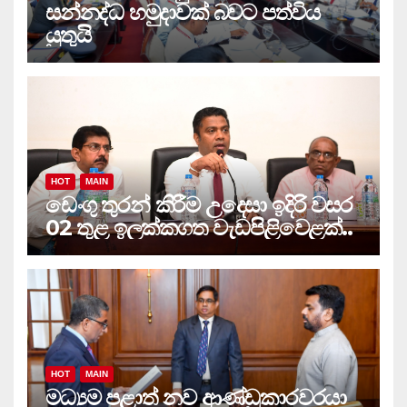
සන්නද්ධ හමුදාවක් බවට පත්විය
යුතුයි
HOT
MAIN
ඩෙංගු තුරන් කිරීම උදෙසා ඉදිරි වසර
02 තුළ ඉලක්කගත වැඩපිළිවෙළක්..
HOT
MAIN
මධ්‍යම පළාත් නව ආණ්ඩුකාරවරයා