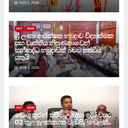
AUG 5, 2026
HOT
MAIN
ශ්‍රී ලංකා ආරක්ෂක හමුදාව විද්‍යාත්මක
සහ වෘත්තීය නිපුණතාවෙන්
සන්නද්ධ හමුදාවක් බවට පත්විය
යුතුයි
AUG 5, 2026
HOT
MAIN
ඩෙංගු තුරන් කිරීම උදෙසා ඉදිරි වසර
02 තුළ ඉලක්කගත වැඩපිළිවෙළක්..