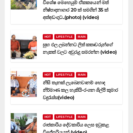
විශේෂ මෙහෙයුම් ඒකකයෙන් මත්
නිෂ්පාදනාගාර 20 ක් සමගින් 35 ක්
අත්අඩංගුට..(photo) (video)
HOT
LIFESTYLE
MAIN
සුභ ඵල ලබන්නට ලිත් කතෘවරුන්ගේ
නැකත් වලට අවුරුදු සමරන්න (video)
HOT
LIFESTYLE
MAIN
නිසි තැනක් ලැබෙනවානම් හොද
නිර්මාණ කල හැකියි-රංගන ශිල්පී කුමාර
වදුරැස්ස(video)
HOT
LIFESTYLE
MAIN
රාජකාරිය දේවකාරිය ලෙස ඉටුකළ
විජේසුරියයන් (video)