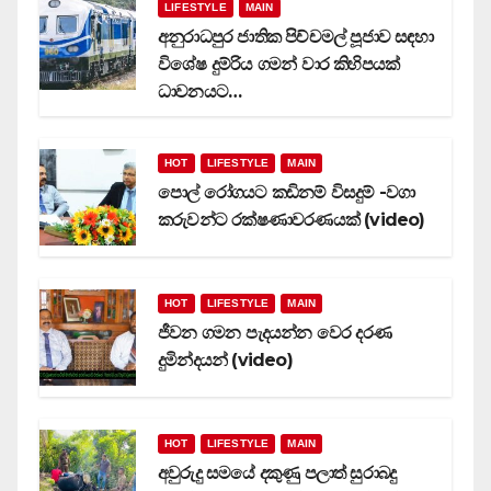
LIFESTYLE
MAIN
අනුරාධපුර ජාතික පිච්චමල් පූජාව සඳහා
විශේෂ දුම්රිය ගමන් වාර කිහිපයක්
ධාවනයට…
HOT
LIFESTYLE
MAIN
පොල් රෝගයට කඩිනම් විසදුම් -වගා
කරුවන්ට රක්ෂණාවරණයක් (video)
HOT
LIFESTYLE
MAIN
ජීවන ගමන පැදයන්න වෙර දරණ
දුමින්දයන් (video)
HOT
LIFESTYLE
MAIN
අවුරුදු සමයේ දකුණු පලාත් සුරාබදු