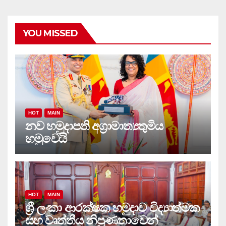
YOU MISSED
HOT
MAIN
නව හමුදාපති අග්‍රාමාත්‍යතුමිය
හමුවෙයි
HOT
MAIN
ශ්‍රී ලංකා ආරක්ෂක හමුදාව විද්‍යාත්මක
සහ වෘත්තීය නිපුණතාවෙන්