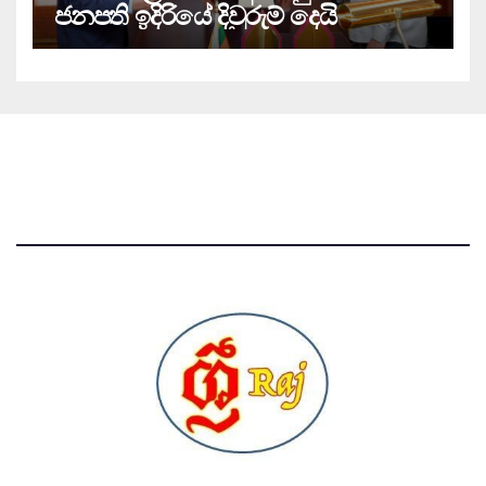
ජනපති ඉදිරියේ දිවුරුම් දෙයි