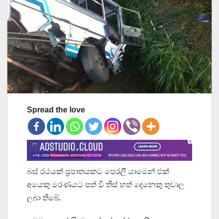
Spread the love
බස් රථයක් ප්‍රපාතයකට පෙරලී යාමෙන් එක්
අයෙකු මරණයට පත් වී තිස් හත් දෙනෙකු තුවාල
ලබා තිබේ.