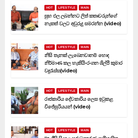
HOT
LIFESTYLE
MAIN
සුභ ඵල ලබන්නට ලිත් කතෘවරුන්ගේ
නැකත් වලට අවුරුදු සමරන්න (video)
HOT
LIFESTYLE
MAIN
නිසි තැනක් ලැබෙනවානම් හොද
නිර්මාණ කල හැකියි-රංගන ශිල්පී කුමාර
වදුරැස්ස(video)
HOT
LIFESTYLE
MAIN
රාජකාරිය දේවකාරිය ලෙස ඉටුකළ
විජේසුරියයන් (video)
HOT
LIFESTYLE
MAIN