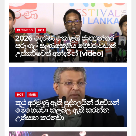
BUSINESS
HOT
2026 දෙරණ කොළඹ ජාත්‍යන්තර
සරුංගල් සැණකෙළිය මෙවර වඩාත්
උත්කර්ෂවත් අන්දමින් (video)
HOT
MAIN
කූඨ අරමුණු ඇති පුද්ගලයින් රැඳවියන්
මෙහෙයවා කලබල ඇති කරන්න
උත්සාහ කරනවා