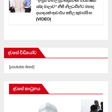
‘‘ඉංග්‍රීසි සිංහල සුරාබදුකරණ පාරිභාෂික
ශබ්ද මාලාව‘‘ නීති නිලධාරීන්ට මහඟු
දායාදයක්-ආචාර්ය කපිල කුමාරසිංහ
(VIDEO)
දවසේ වීඩියෝව
[youtube-feed]
දවසේ කාටූනය