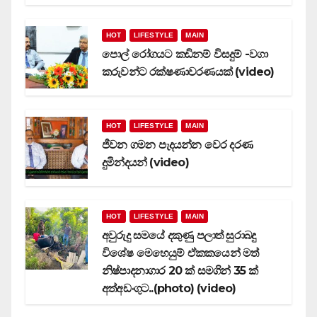
HOT
LIFESTYLE
MAIN
පොල් රෝගයට කඩිනම් විසදුම් -වගා
කරුවන්ට රක්ෂණාවරණයක් (video)
HOT
LIFESTYLE
MAIN
ජීවන ගමන පැදයන්න වෙර දරණ
දුමින්දයන් (video)
HOT
LIFESTYLE
MAIN
අවුරුදු සමයේ දකුණු පලාත් සුරාබදු
විශේෂ මෙහෙයුම් ඒකකයෙන් මත්
නිෂ්පාදනාගාර 20 ක් සමගින් 35 ක්
අත්අඩංගුට..(photo) (video)