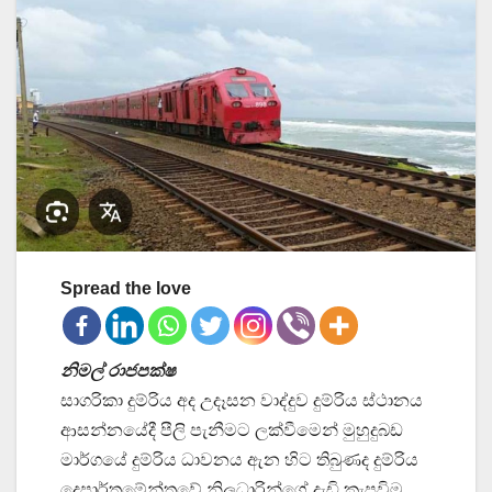
Spread the love
නිමල් රාජපක්ෂ
සාගරිකා දුම්රිය අද උදෑසන වාද්දුව දුම්රිය ස්ථානය
ආසන්නයේදී පීලි පැනීමට ලක්වීමෙන් මුහුදුබඩ
මාර්ගයේ දුම්රිය ධාවනය ඇන හිට තිබුණද දුම්රිය
දෙපාර්තුමේන්තුවේ නිලධාරින්ගේ දැඩි කැපවිම