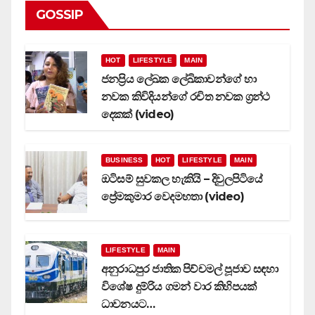
GOSSIP
HOT
LIFESTYLE
MAIN
ජනප්‍රිය ලේඛක ලේඛිකාවන්ගේ හා
නවක කිවිදියන්ගේ රචිත නවක ග්‍රන්ථ
දෙකක් (video)
BUSINESS
HOT
LIFESTYLE
MAIN
ඔටිසම් සුවකල හැකියි – දිවුලපිටියේ
ප්‍රේමකුමාර වෙදමහතා (video)
LIFESTYLE
MAIN
අනුරාධපුර ජාතික පිච්චමල් පූජාව සඳහා
විශේෂ දුම්රිය ගමන් වාර කිහිපයක්
ධාවනයට…