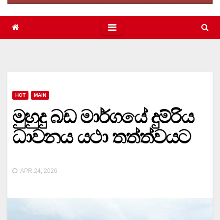
HOT
MAIN
මුහුදු බඩ මාර්ගයේ දුම්රිය
ධාවනය යථා තත්ත්වයට
APR 24, 2026