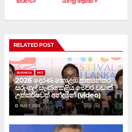
කරනවා
යන්ත්‍ර දෙකක්
RELATED POST
BUSINESS
HOT
2026 දෙරණ කොළඹ ජාත්‍යන්තර
සරුංගල් සැණකෙළිය මෙවර වඩාත්
උත්කර්ෂවත් අන්දමින් (video)
AUG 7, 2026