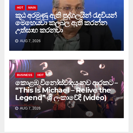
HOT
MAIN
කූඨ අරමුණු ඇති පුද්ගලයින් රැඳවියන්
මෙහෙයවා කලබල ඇති කරන්න
උත්සාහ කරනවා
AUG 7, 2026
BUSINESS
HOT
කොළඹ විනෝස්වාදය නව ආරකට –
“This Is Michael – Relive the
Legend” ශ්‍රී ලංකාවේදී (video)
AUG 7, 2026