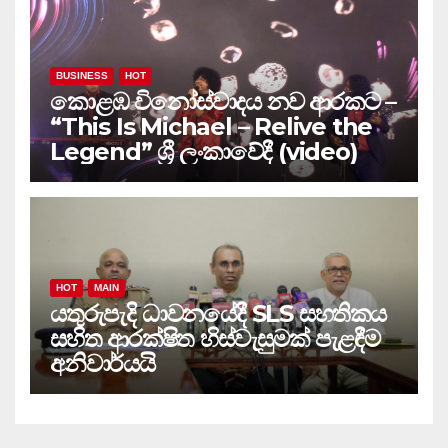
BUSINESS
HOT
කොළඹ විනෝස්වාදය නව ආරකට –
“This Is Michael – Relive the
Legend” ශ්‍රී ලංකාවේදී (video)
HOT
MAIN
යතුරුපැදි ධාවනයේදී SLS සහතිකය
සහිත ආරක්ෂිත හිස්වැසුමක් පැළඳීම
අනිවාර්යයි