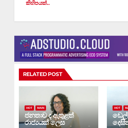
කිහිපයක්..
navigation
RELATED POST
HOT
MAIN
HOT
M
ජනතාව ද ඇතුළත්
ඩෙල්ෆ
රාජ්‍යයක් ලෙස
දෙසින