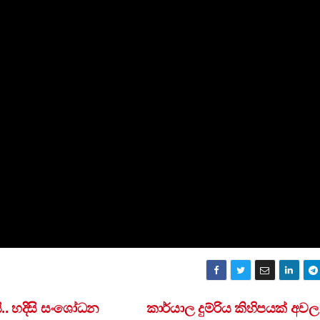
.. හදිසි සංශෝධන
කාර්යාල දුම්රිය කිහිපයක් අවලං