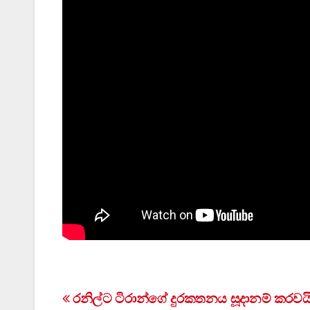
Post
රනිල්ට ටිරාන්ගේ දුරකතනය සූදානම් කරවයි