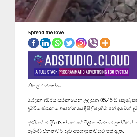
Spread the love
නිමල් රාජපක්ෂ-
මරදාන දුම්රිය ස්ථානයෙන් උදෑසන 05.45 ට දකුණු 
දුම්රිය ස්ථානය ආසන්නයේදී පිලීපැනීම හේතුවෙන් ද
දුම්රියේ මැදිරි 03 ක් මෙසේ පිලී පැනිමකට ලක්වීමත් ස
පැමිණි ජනතාවට දැඩි අපහාසුතාවයට පත් ඇත.