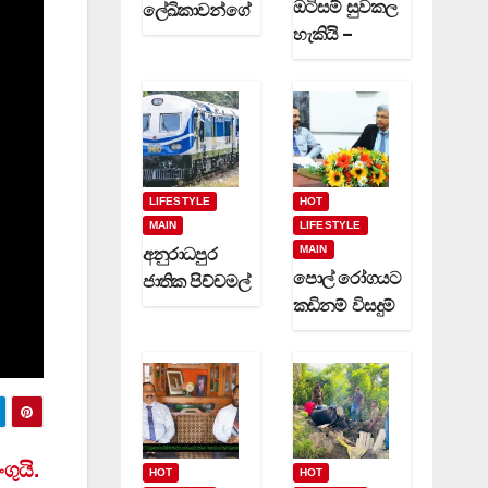
ඔටිසම් සුවකල
ලේඛිකාවන්ගේ
හැකියි –
හා නවක
දිවුලපිටියේ
කිවිදියන්ගේ
ප්‍රේමකුමාර
රචිත නවක
වෙදමහතා
ග්‍රන්ථ දෙකක්
(video)
(video)
LIFESTYLE
HOT
MAIN
LIFESTYLE
MAIN
අනුරාධපුර
පොල් රෝගයට
ජාතික පිච්චමල්
කඩිනම් විසදුම්
පූජාව සඳහා
-වගා කරුවන්ට
විශේෂ දුම්රිය
රක්ෂණාවරණ
ගමන් වාර
යක් (video)
කිහිපයක්
ධාවනයට…
ගුයි.
HOT
HOT