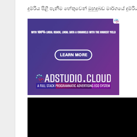
දුම්රිය පිළී පැනීම හේතුවෙන් මුහුදුබඩ මාර්ගයේ දුම්