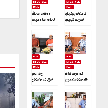
LIFESTYLE
LIFESTYLE
MAIN
MAIN
ජීවන ගමන
අවුරුදු සමයේ
පැදයන්න වෙර
දකුණු පලාත්
දරණ දුමින්දයන්
සුරාබදු විශේෂ
(video)
මෙහෙයුම්
ඒකකයෙන්
මත්
නිෂ්පාදනාගාර
20 ක් සමගින්
HOT
HOT
35 ක්
LIFESTYLE
LIFESTYLE
අත්අඩංගුට..
MAIN
MAIN
සුභ ඵල
නිසි තැනක්
(photo)
ලබන්නට ලිත්
ලැබෙනවානම්
(video)
කතෘවරුන්ගේ
හොද නිර්මාණ
නැකත් වලට
කල හැකියි-
අවුරුදු
රංගන ශිල්පී
සමරන්න
කුමාර