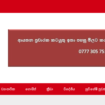
ව්‍යාපාරික
ගොසිප්
ක්‍රීඩා
විදේශීය
සුවිශේෂී පුවත