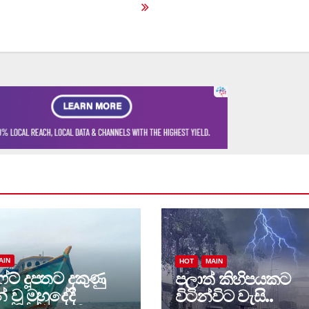
AIN
HOT
MAIN
්ට් දූපතට දකුණු
පලාත් කිහිපයකට
් වූ මුහුදේදී
විටින්විට වැසි..