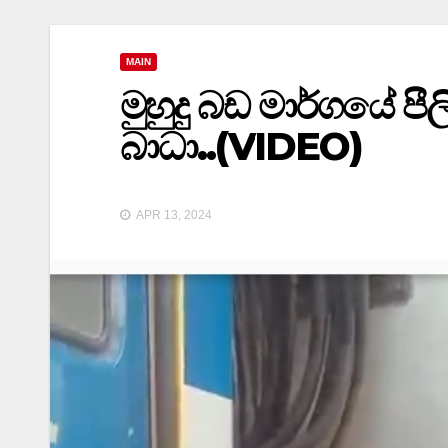
MAIN
මුහුදු බඩ මාර්ගයේ පී
බාධා..(VIDEO)
APR 13, 2024