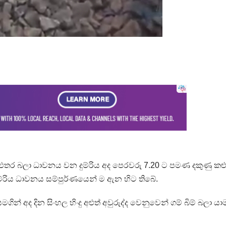
කළුතර බලා ධාවනය වන දුම්රිය අද පෙරවරු 7.20 ට පමණ දකුණු කළ
ුම්රිය ධාවනය සම්පුර්ණයෙන් ම ඇන හිට තිබේ.
මගින් අද දින සිංහල හිංදු අළුත් අවුරුද්ද වෙනුවෙන් ගම් බිම් බලා ය