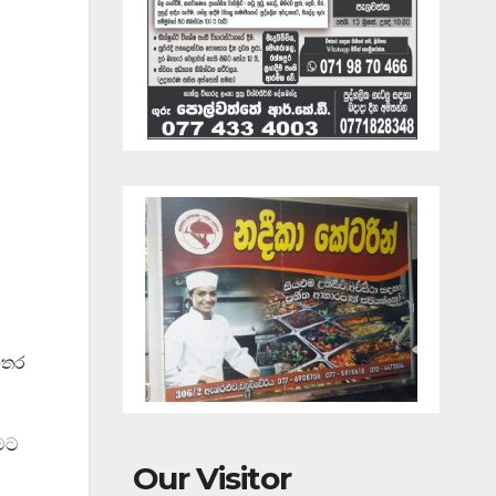
ුතර
ාමට
Our Visitor