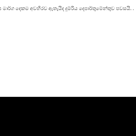
රිය මාර්ග දෙකම අවහිරව ඇතැයිද දුම්රිය දෙපාර්තුමේන්තුව පවසයි. .