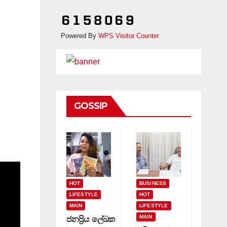
Powered By
WPS Visitor Counter
GOSSIP
HOT
BUSINESS
LIFESTYLE
HOT
MAIN
LIFESTYLE
MAIN
ජනප්‍රිය ලේඛක