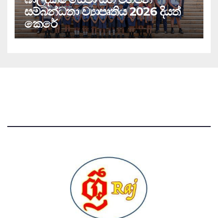
සම්බන්ධතා ව්‍යාපෘතිය 2026 දියත්
කෙරේ