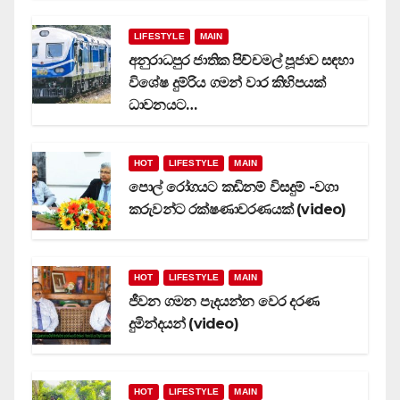
LIFESTYLE
MAIN
අනුරාධපුර ජාතික පිච්චමල් පූජාව සඳහා
විශේෂ දුම්රිය ගමන් වාර කිහිපයක්
ධාවනයට…
HOT
LIFESTYLE
MAIN
පොල් රෝගයට කඩිනම් විසදුම් -වගා
කරුවන්ට රක්ෂණාවරණයක් (video)
HOT
LIFESTYLE
MAIN
ජීවන ගමන පැදයන්න වෙර දරණ
දුමින්දයන් (video)
HOT
LIFESTYLE
MAIN