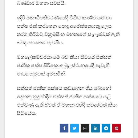
බණ්ඩාර මහතා පවසයි.
ඉදිරි ජනාධිපතිවරණයේදී විවිධ කණ්ඩායම් හා
පක්ෂ එක් කරගෙන පොදු අපේක්ෂකයකු ලෙස
තරග කිරීමට වික්‍රමසිංහ මහතාගේ සැලැස්මක් ඇති
බවද හෙතෙම පැවසීය.
මහලේකම්වරයා මේ බව කියා සිටියේ එක්සත්
ජාතික පක්ෂ සිරිකොත මූලස්ථානයේදී පැවැති
මාධ්‍ය හමුවක් අමතමිනි.
එක්සත් ජාතික පක්ෂය කඩාගෙන ගිය බොහෝ
දෙනකු නුදුරේදීම එක්සත් ජාතික පක්ෂයට යළි
එක්වුණු ඇති බවත් ඒ මහතා එහිදී තවදුරටත් කියා
සිටියේය.