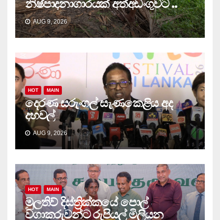
නිෂ්පාදනාගාරයක් අත්අඩංගුවට ..
AUG 9, 2026
HOT
MAIN
දෙරණ සරුංගල් සැණකෙළිය අද
දහවල්
AUG 9, 2026
HOT
MAIN
මුලතිව් දිස්ත්‍රික්කයේ පොල්
වගාකරුවන්ට රුපියල් මිලියන