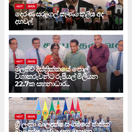
HOT
MAIN
දෙරණ සරුංගල් සැණකෙළිය අද
දහවල්
HOT
MAIN
මුලතිව් දිස්ත්‍රික්කයේ පොල්
වගාකරුවන්ට රුපියල් මිලියන
22.7ක සහනාධාර..
HOT
MAIN
ශ්‍රී ලංකා බාලදක්ෂ සංගමයේ ජාතික
බාලදක්ෂ සේවා සහ මහජන