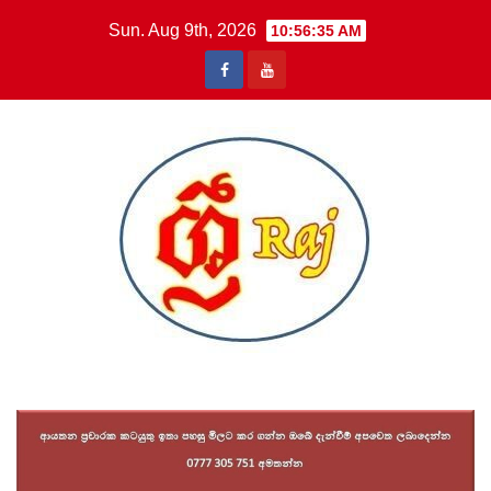
Skip
Sun. Aug 9th, 2026
10:56:36 AM
to
content
Sri Raj News