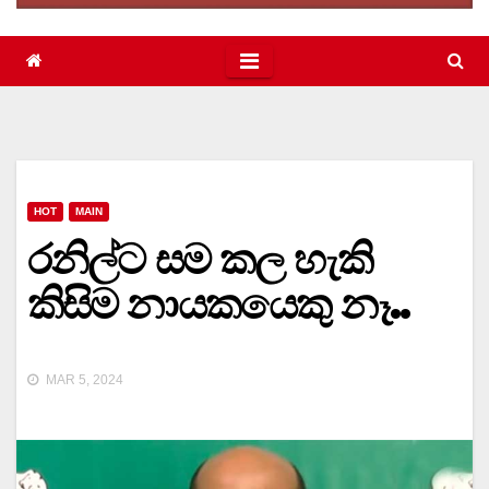
HOT
MAIN
රනිල්ට සම කල හැකි
කිසිම නායකයෙකු නෑ..
MAR 5, 2024