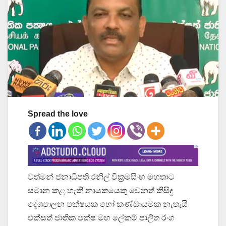
Spread the love
වත්මන් ජනාධිපති රනිල් වික්‍රමසිංහ මහතාට
සමාන කළ හැකි නායකයෙකු වෙනත් කිසිදු
දේශපාලන පක්ෂයක හෝ කණ්ඩායමක නැතැයි
එක්සත් ජාතික පක්ෂ මහ ලේකම් පාලිත රංග