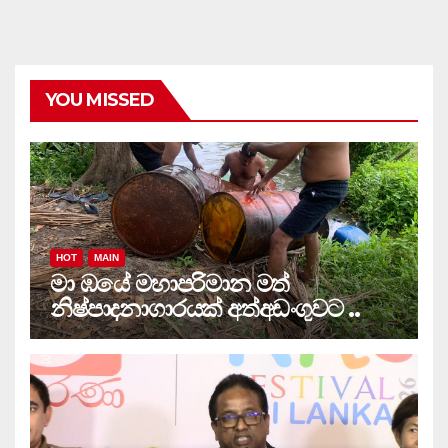
YOU MISSED
HOT
MAIN
මා ඹයේ මහාපරිමාන මත්
නිෂ්පාදනාගාරයක් අත්අඩංගුවට ..