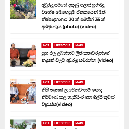
අවුරුදු සමයේ දකුණු පලාත් සුරාබදු
විශේෂ මෙහෙයුම් ඒකකයෙන් මත්
නිෂ්පාදනාගාර 20 ක් සමගින් 35 ක්
අත්අඩංගුට..(photo) (video)
HOT
LIFESTYLE
MAIN
සුභ ඵල ලබන්නට ලිත් කතෘවරුන්ගේ
නැකත් වලට අවුරුදු සමරන්න (video)
HOT
LIFESTYLE
MAIN
නිසි තැනක් ලැබෙනවානම් හොද
නිර්මාණ කල හැකියි-රංගන ශිල්පී කුමාර
වදුරැස්ස(video)
HOT
LIFESTYLE
MAIN