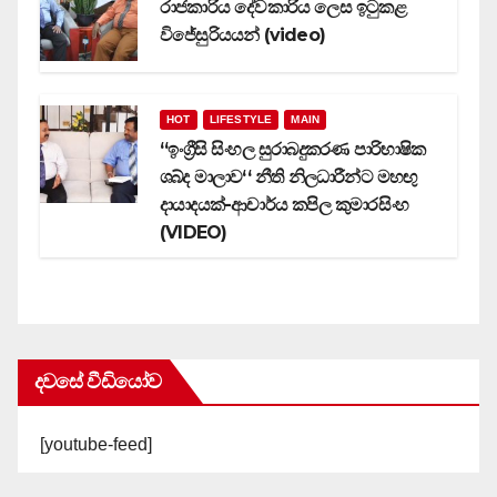
රාජකාරිය දේවකාරිය ලෙස ඉටුකළ
විජේසුරියයන් (video)
HOT
LIFESTYLE
MAIN
‘‘ඉංග්‍රීසි සිංහල සුරාබදුකරණ පාරිභාෂික
ශබ්ද මාලාව‘‘ නීති නිලධාරීන්ට මහඟු
දායාදයක්-ආචාර්ය කපිල කුමාරසිංහ
(VIDEO)
දවසේ වීඩියෝව
[youtube-feed]