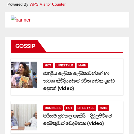
Powered By
WPS Visitor Counter
GOSSIP
HOT
LIFESTYLE
MAIN
ජනප්‍රිය ලේඛක ලේඛිකාවන්ගේ හා
නවක කිවිදියන්ගේ රචිත නවක ග්‍රන්ථ
දෙකක් (video)
BUSINESS
HOT
LIFESTYLE
MAIN
ඔටිසම් සුවකල හැකියි – දිවුලපිටියේ
ප්‍රේමකුමාර වෙදමහතා (video)