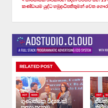
Post
කණ්ඩායම යුද්ධ හමුදාධිපතිතුමන් වෙත ගෞර
navigation
RELATED POST
HOT
MAIN
HOT
M
ගුණාත්මක විද්‍යාවක්
ජීවන
සඳහා පදනම
කිරීම