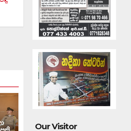
කා
Our Visitor
පති