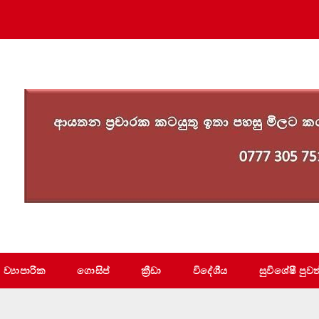
ව්‍යාපාරික
ගොසිප්
ක්‍රීඩා
විදේශීය
සුවිශේෂී පුවත