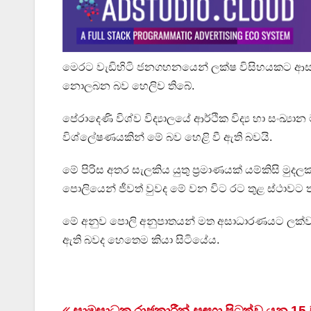
මෙරට වැඩිහිටි ජනගහනයෙන් ලක්ෂ විසිහයකට ආසන්න 
නොලබන බව හෙලිව තිබේ.
පේරාදෙණි විශ්ව විද්‍යාලයේ ආර්ථික විද්‍ය හා සංඛ
විශ්ලේෂණයකින් මේ බව හෙළි වී ඇති බවයි.
මේ පිරිස අතර සැලකිය යුතු ප්‍රමාණයක් යම්කිසි මු
පොලියෙන් ජීවත් වුවද මේ වන විට රට තුළ ස්ථාවට 
මේ අනුව පොලි අනුපාතයන් මත අසාධාරණයට ලක්ව 
ඇති බවද හෙතෙම කියා සිටියේය.
සාමසාධක රාජකාරීන් සඳහා පිටත්ව යන 15