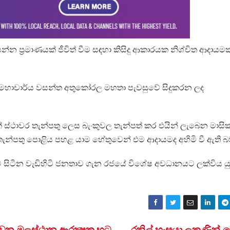
ප්‍රමාණයක් ජීවිත් වීම සඳහා කිසිදු ආකාරයක නිශ්චිත ආදායමක
්‍යාන මහාචාර්ය වසන්ත අතුකෝරල මහතා පැවසුවේ සිදුකරන ලද
දලක් ස්ථාවර තැන්පතු ලෙස බැංකුවල තැන්පත් කර එයින් ලැබෙන මාසි
තැන්පතු පොළිය පහළ යාම හේතුවෙන් එම ආදායමද අහිමි වී ඇති බ
සිටින වැඩිහිටි ජනතාව ගැන රජයේ විශේෂ අවධානයට ලක්විය යු
 වන මූලස්ථාන ආරක්‍ෂක භට
රනිල් හංසයා ලකුණින් ප