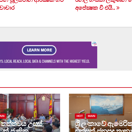
වාචාර
අපේක්‍ෂක වී එයි..
AIN
HOT
MAIN
 තත්ත්වය උසස්
ශ්‍රී ලංකාවේ ඇමෙරි
ටත්,ජාතික
එක්සත් ජනපද තානා