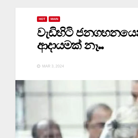
HOT
MAIN
වැඩිහිටි ජනගහනයෙන
ආදායමක් නෑ..
MAR 3, 2024