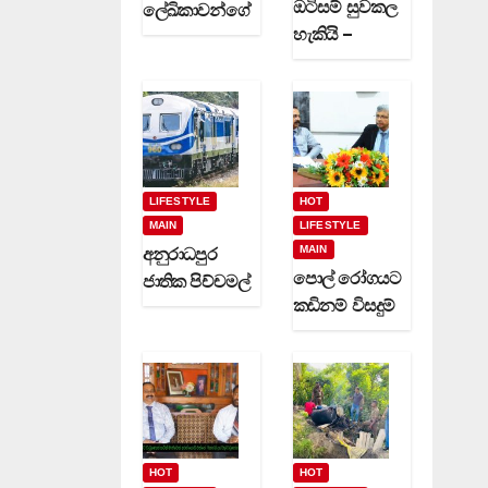
ඔටිසම් සුවකල
ලේඛිකාවන්ගේ
හැකියි –
හා නවක
දිවුලපිටියේ
කිවිදියන්ගේ
ප්‍රේමකුමාර
රචිත නවක
වෙදමහතා
ග්‍රන්ථ දෙකක්
(video)
(video)
LIFESTYLE
HOT
MAIN
LIFESTYLE
MAIN
අනුරාධපුර
පොල් රෝගයට
ජාතික පිච්චමල්
කඩිනම් විසදුම්
පූජාව සඳහා
-වගා කරුවන්ට
විශේෂ දුම්රිය
රක්ෂණාවරණ
ගමන් වාර
යක් (video)
කිහිපයක්
ධාවනයට…
HOT
HOT