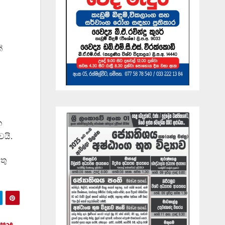
්
ක
වයි.
තු
ොදු