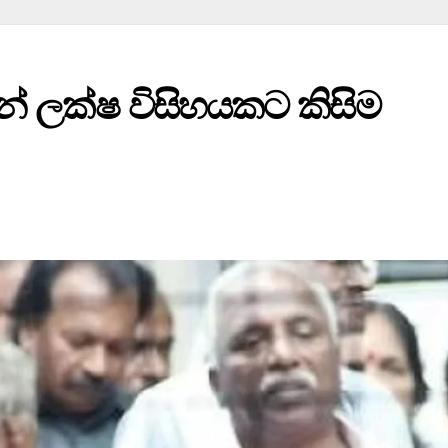
් ලක්ෂ විසිහයකට කිසිම