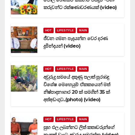
කරුවන්ට රක්ෂණාවරණයක් (video)
HOT
LIFESTYLE
MAIN
ජීවන ගමන පැදයන්න වෙර දරණ
දුමින්දයන් (video)
HOT
LIFESTYLE
MAIN
අවුරුදු සමයේ දකුණු පලාත් සුරාබදු
විශේෂ මෙහෙයුම් ඒකකයෙන් මත්
නිෂ්පාදනාගාර 20 ක් සමගින් 35 ක්
අත්අඩංගුට..(photo) (video)
HOT
LIFESTYLE
MAIN
සුභ ඵල ලබන්නට ලිත් කතෘවරුන්ගේ
නැකත් වලට අවුරුදු සමරන්න (video)