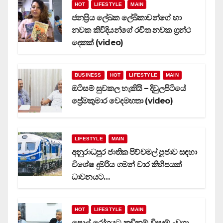
HOT
LIFESTYLE
MAIN
ජනප්‍රිය ලේඛක ලේඛිකාවන්ගේ හා
නවක කිවිදියන්ගේ රචිත නවක ග්‍රන්ථ
දෙකක් (video)
BUSINESS
HOT
LIFESTYLE
MAIN
ඔටිසම් සුවකල හැකියි – දිවුලපිටියේ
ප්‍රේමකුමාර වෙදමහතා (video)
LIFESTYLE
MAIN
අනුරාධපුර ජාතික පිච්චමල් පූජාව සඳහා
විශේෂ දුම්රිය ගමන් වාර කිහිපයක්
ධාවනයට…
HOT
LIFESTYLE
MAIN
පොල් රෝගයට කඩිනම් විසදුම් -වගා