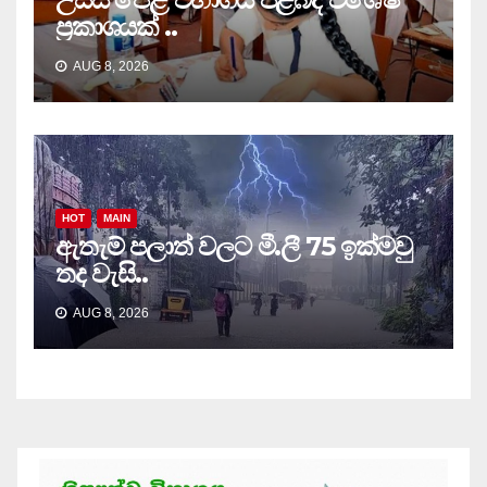
ප්‍රකාශයක් ..
AUG 8, 2026
HOT
MAIN
ඇතැම් පලාත් වලට මී.ලී 75 ඉක්මවු
තද වැසි..
AUG 8, 2026