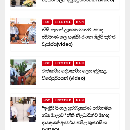
HOT
LIFESTYLE
MAIN
නිසි තැනක් ලැබෙනවානම් හොද
නිර්මාණ කල හැකියි-රංගන ශිල්පී කුමාර
වදුරැස්ස(video)
HOT
LIFESTYLE
MAIN
රාජකාරිය දේවකාරිය ලෙස ඉටුකළ
විජේසුරියයන් (video)
HOT
LIFESTYLE
MAIN
‘‘ඉංග්‍රීසි සිංහල සුරාබදුකරණ පාරිභාෂික
ශබ්ද මාලාව‘‘ නීති නිලධාරීන්ට මහඟු
දායාදයක්-ආචාර්ය කපිල කුමාරසිංහ
(VIDEO)