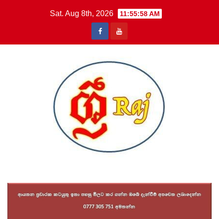
Skip
Sat. Aug 8th, 2026
11:55:59 AM
to
content
Sri Raj News