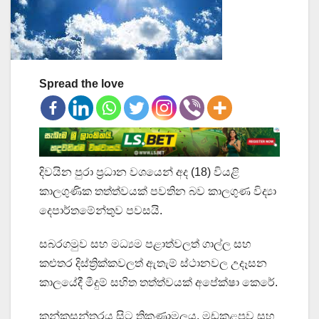
Spread the love
දිවයින පුරා ප්‍රධාන වශයෙන් අද (18) වියළි
කාලගුණික තත්ත්වයක් පවතින බව කාලගුණ විද්‍යා
දෙපාර්තමේන්තුව පවසයි.
සබරගමුව සහ මධ්‍යම පළාත්වලත් ගාල්ල සහ
කළුතර දිස්ත්‍රික්කවලත් ඇතැම් ස්ථානවල උදෑසන
කාලයේදී මීදුම් සහිත තත්ත්වයක් අපේක්ෂා කෙරේ.
කන්කසන්තුරය සිට ත්‍රිකුණාමලය, මඩකළපුව සහ