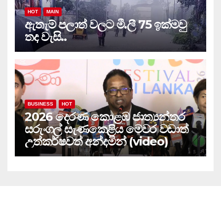
HOT
MAIN
ඇතැම් පලාත් වලට මී.ලී 75 ඉක්මවු
තද වැසි..
BUSINESS
HOT
2026 දෙරණ කොළඹ ජාත්‍යන්තර
සරුංගල් සැණකෙළිය මෙවර වඩාත්
උත්කර්ෂවත් අන්දමින් (video)