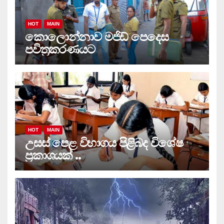
HOT
MAIN
කොලොන්නාව මජිඩ් පෙදෙස
පවිත්‍රකරණයට
HOT
MAIN
උසස් පෙළ විභාගය පිළිබද විශේෂ
ප්‍රකාශයක් ..