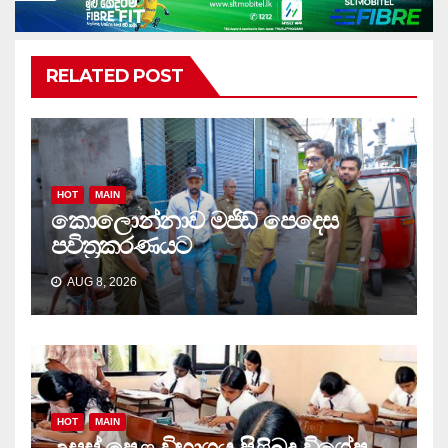
RELATED POST
HOT
MAIN
කොලොන්නාව මජිඩ් පෙදෙස
පවිත්‍රකරණයට
AUG 8, 2026
HOT
MAIN
උසස් පෙළ විභාගය පිළිබද විශේෂ