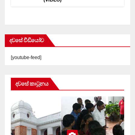
දවසේ වීඩියෝව
[youtube-feed]
දවසේ කාටූනය