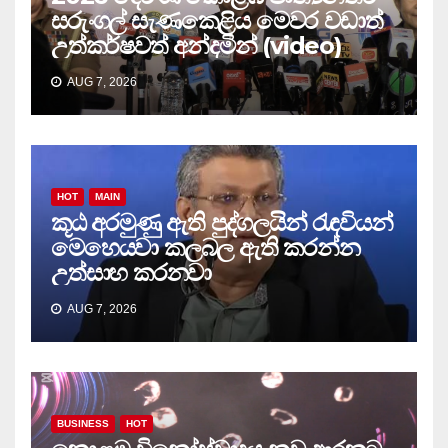
සරුංගල් සැණකෙළිය මෙවර වඩාත්
උත්කර්ෂවත් අන්දමින් (video)
AUG 7, 2026
HOT
MAIN
කූඨ අරමුණු ඇති පුද්ගලයින් රැඳවියන්
මෙහෙයවා කලබල ඇති කරන්න
උත්සාහ කරනවා
AUG 7, 2026
BUSINESS
HOT