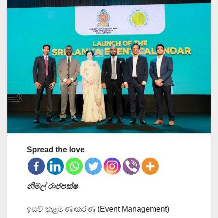
Spread the love
නිමල් රාජපක්ෂ
ඉසව් කළමණාකරණ (Event Management)