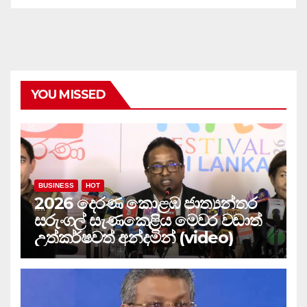
YOU MISSED
BUSINESS
HOT
2026 දෙරණ කොළඹ ජාත්‍යන්තර
සරුංගල් සැණකෙළිය මෙවර වඩාත්
උත්කර්ෂවත් අන්දමින් (video)