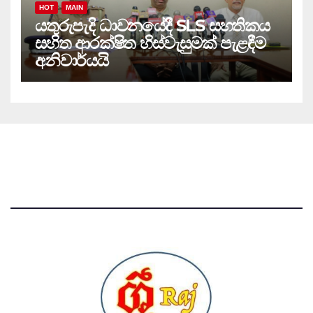
HOT
MAIN
යතුරුපැදි ධාවනයේදී SLS සහතිකය
සහිත ආරක්ෂිත හිස්වැසුමක් පැළඳීම
අනිවාර්යයි