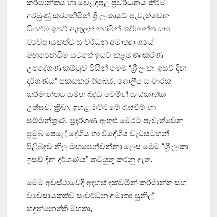
කර්මාන්තය හා වෙළඳපළ ප්‍රවර්ධනය කිරීම
අරමුණු කරගනිමින් ශ්‍රී ලංකාවේ පැවැත්වෙන
සියළුම ඉසව් ඇතුලත් කරමින් කර්මාන්ත සහ
ව්‍යවසායකත්ව සංවර්ධන අමාත්‍යාංශයේ
මඟපෙන්වීම යටතේ ඉසව් කළමණාකරණ
උපදේශණ කම්ටුව විසින් මෙම “ශ්‍රී ලංකා ඉසව් දින
දර්ශණය” සකස්කර තිබෙයි. ගෝලීය සංචාරක
කර්මාන්තය සමඟ බද්ධ වෙමින් සංස්කෘත්ක
උත්සව, ක්‍රීඩා, ඉහළ මට්ටමේ රැස්වීම් හා
සම්මන්ත්‍රණ, ප්‍රදර්ශණ ඇතුළු මෙරට පැවැත්වෙන
ප්‍රමුඛ පෙළේ දේශීය හා විදේශීය වැඩසටහන්
පිළිබඳව නිල මඟපෙන්වන්නා ලෙස මෙම “ශ්‍රී ලංකා
ඉසව් දින දර්ශණය” කටයුතු කරනු ඇත.
මෙම අවස්ථාවේදී අදහස් දක්වමින් කර්මාන්ත සහ
ව්‍යවසායකත්ව සංවර්ධන අමාත්‍ය සුනිල්
හදුන්නෙත්ති මහතා,