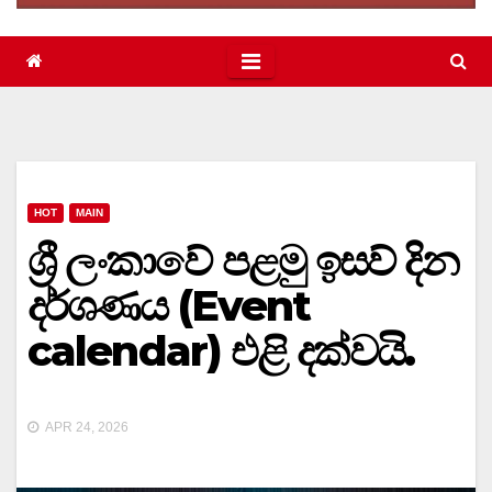
HOT
MAIN
ශ්‍රී ලංකාවේ පළමු ඉසව් දින
දර්ශණය (Event
calendar) එළි දක්වයි.
APR 24, 2026