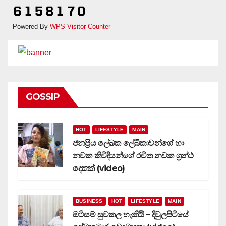
Powered By
WPS Visitor Counter
GOSSIP
HOT
LIFESTYLE
MAIN
ජනප්‍රිය ලේඛක ලේඛිකාවන්ගේ හා
නවක කිවිදියන්ගේ රචිත නවක ග්‍රන්ථ
දෙකක් (video)
BUSINESS
HOT
LIFESTYLE
MAIN
ඔටිසම් සුවකල හැකියි – දිවුලපිටියේ