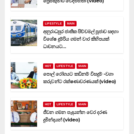
ප්‍රේමකුමාර වෙදමහතා (video)
LIFESTYLE
MAIN
අනුරාධපුර ජාතික පිච්චමල් පූජාව සඳහා
විශේෂ දුම්රිය ගමන් වාර කිහිපයක්
ධාවනයට…
HOT
LIFESTYLE
MAIN
පොල් රෝගයට කඩිනම් විසදුම් -වගා
කරුවන්ට රක්ෂණාවරණයක් (video)
HOT
LIFESTYLE
MAIN
ජීවන ගමන පැදයන්න වෙර දරණ
දුමින්දයන් (video)