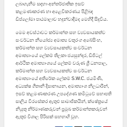
ලබාගැනීම සඳහා අන්තර්ජාතික ඉසව්
කළමණාකරණ හා අළෙවිකරණය පිළිබඳ
ඩිප්ලෝමා පාඨමාලාව හදුන්වාදීමද මෙහිදී සිදුවිය.
මෙම අවස්ථාවට කර්මාන්ත සහ ව්‍යවසායකත්ව
සංවර්ධන නියෝජ්‍ය අමාත්‍ය චතුරංග අබේසිංහ,
කර්මාන්ත සහ ව්‍යවසායකත්ව සංවර්ධන
අමාත්‍යාංයේ ලේකම් තිලකා ජයසුන්දර, ඩිජිටල්
ආර්ථික අමාත්‍යාංශයේ ලේකම් වරුණ ශ්‍රී ධනපාල,
කර්මාන්ත සහ ව්‍යවසායකත්ව සංවර්ධන
අමාත්‍යාංයේ අතිරේක ලේකම් S.W.C. ජයමිණි,
අධ්‍යක්ෂ ගීතානි දිසානායන, අමාත්‍යාංශ නිලධාරීන්,
ඉසව් කළමණාකරණ උපදේශණ කමිටුවේ සභාපති
සාලිය වීරසේකර ඇතුළු සාමාජිකයින්, ක්ෂේත්‍රයේ
නියුතු නිර්මාණකරුවන් ප්‍රමුඛ කර්මාන්තකරුවන්
ඇතුළු විශාල පිරිසක් සහභාගි වූහ.