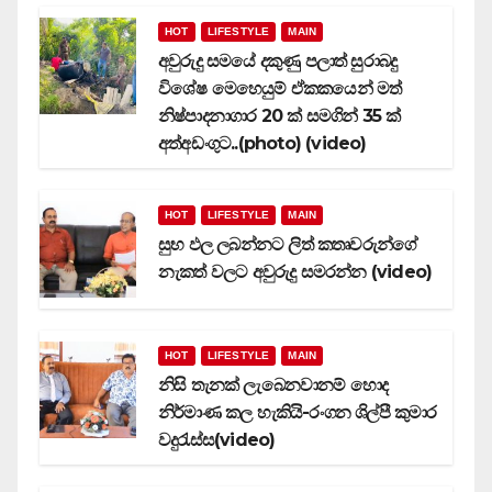
HOT
LIFESTYLE
MAIN
අවුරුදු සමයේ දකුණු පලාත් සුරාබදු
විශේෂ මෙහෙයුම් ඒකකයෙන් මත්
නිෂ්පාදනාගාර 20 ක් සමගින් 35 ක්
අත්අඩංගුට..(photo) (video)
HOT
LIFESTYLE
MAIN
සුභ ඵල ලබන්නට ලිත් කතෘවරුන්ගේ
නැකත් වලට අවුරුදු සමරන්න (video)
HOT
LIFESTYLE
MAIN
නිසි තැනක් ලැබෙනවානම් හොද
නිර්මාණ කල හැකියි-රංගන ශිල්පී කුමාර
වදුරැස්ස(video)