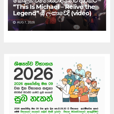
කොළඹ විනෝස්වාදය නව ආරකට –
“This Is Michael – Relive the
Legend” ශ්‍රී ලංකාවේදී (video)
AUG 7, 2026