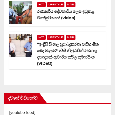
HOT
LIFESTYLE
MAIN
රාජකාරිය දේවකාරිය ලෙස ඉටුකළ
විජේසුරියයන් (video)
HOT
LIFESTYLE
MAIN
‘‘ඉංග්‍රීසි සිංහල සුරාබදුකරණ පාරිභාෂික
ශබ්ද මාලාව‘‘ නීති නිලධාරීන්ට මහඟු
දායාදයක්-ආචාර්ය කපිල කුමාරසිංහ
(VIDEO)
දවසේ වීඩියෝව
[youtube-feed]