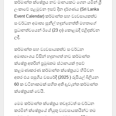
කර්මාන්ත ක්ෂේත්‍රය නව මානයකට ගෙන යමින් ශ්‍රී
ලංකාවේ පළමුවන ඉසව් දින දර්ශණය (Sri Lanka
Event Calendar) කර්මාන්ත සහ ව්‍යවසායකත්ව
සංවර්ධන අමාත්‍ය සුනිල් හදුන්නෙත්ති මහතාගේ
ප්‍රධානත්වයෙන් ඊයේ (23 දා) කොළඔදී එළිදක්වන
ලදී.
කර්මාන්ත සහ ව්‍යවසායකත්ව සංවර්ධන
අමාත්‍යාංශය විසින් හදුනාගත් නව කර්මාන්ත
ක්ෂේත්‍ර අතරින් ප්‍රමුඛතම ස්ථානයක් ඉසව්
කළමණාකරණ කර්මාන්ත ක්ෂේත්‍රයට හිමිවන
අතර එය පසුගිය වසරේදී (2025 ) රුපියල් බිලියන
60 ක වටිනාකමක් සහිත අති දැවැන්ත කර්මාන්ත
ක්ෂේත්‍රයක් වෙයි.
මෙම කර්මාන්ත ක්ෂේත්‍රය තවදුරටත් සංවර්ධන
කරමින් ක්ෂේත්‍රයේ නියුතු ව්‍යවසායකයින්ට තම