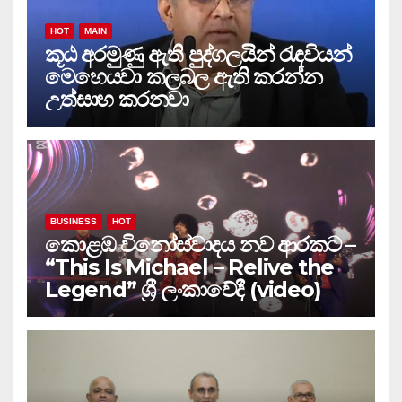
HOT
MAIN
කූඨ අරමුණු ඇති පුද්ගලයින් රැඳවියන්
මෙහෙයවා කලබල ඇති කරන්න
උත්සාහ කරනවා
BUSINESS
HOT
කොළඹ විනෝස්වාදය නව ආරකට –
“This Is Michael – Relive the
Legend” ශ්‍රී ලංකාවේදී (video)