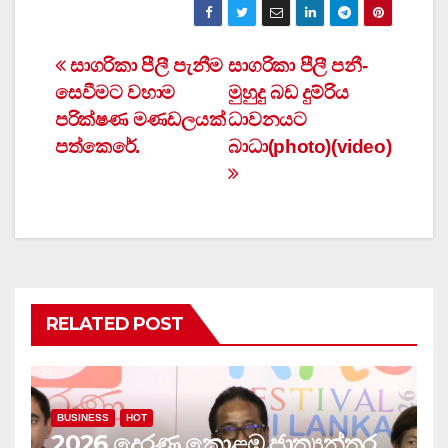
Post
සාගරිකා පීලී පැනීම
සාගරිකා පීලී පනී-
සෙවීමට වහාම
මුහුදු බඩ දුම්රිය
navigation
පරික්ෂණ මණඩලයක්
ධාවනයට
පත්කෙරේ.
බාධා(photo)(video)
RELATED POST
BUSINESS
HOT
2026 දෙරණ කොළඹ ජාත්‍යන්තර