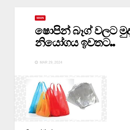
MAIN
ෂොපින් බෑග් වලට මුද
නියෝගය ඉවතට..
MAR 29, 2024