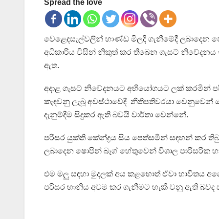
Spread the love
වෙළෙඳසැල්වලින් භාණ්ඩ මිලදී ගැනීමේදී ලබාදෙන ෂො
අධිකාරිය විසින් නිකුත් කර තිබෙන ගැසට් නිවේදනය 
ඇත.
අදාළ ගැසට් නිවේදනයට අභියෝගයට ලක් කරමින් පරිස
කැඳවනු ලැබූ අවස්ථාවේදී නීතිපතිවරයා වෙනුවෙන් 
දැනුම්දීම සිදුකර ඇති බවයි වාර්තා වෙන්නේ.
පරිසර යුක්ති කේන්ද්‍රය සිය පෙත්සමින් සඳහන් කර 
ලබාදෙන ෂොපින් බෑග් හේතුවෙන් විශාල පාරිසරික හා
එම මලු සඳහා මුදලක් අය කළහොත් ඒවා භාවිතය අ
පරිසර හානිය අවම කර ගැනීමට හැකි වනු ඇති බවද