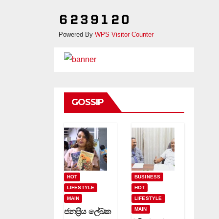
Powered By
WPS Visitor Counter
GOSSIP
HOT
BUSINESS
LIFESTYLE
HOT
MAIN
LIFESTYLE
MAIN
ජනප්‍රිය ලේඛක