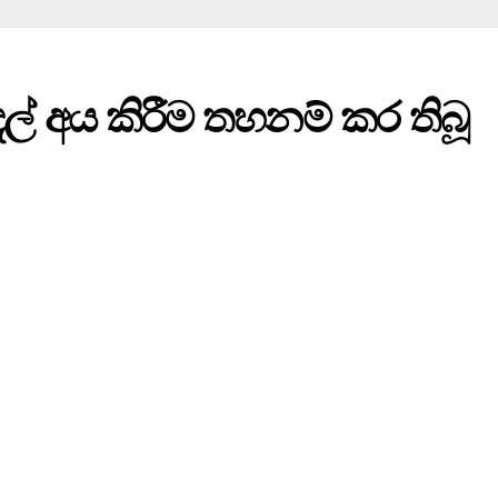
ල් අය කිරීම තහනම් කර තිබූ