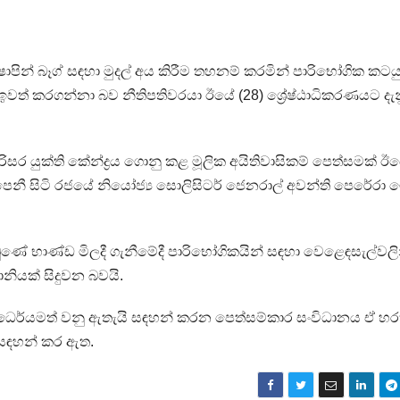
පින් බෑග් සඳහා මුදල් අය කිරීම තහනම් කරමින් පාරිභෝගික කටයු
ඉවත් කරගන්නා බව නීතිපතිවරයා ඊයේ (28) ශ්‍රේෂ්ඨාධිකරණයට දැනු
ර යුක්ති කේන්ද්‍රය ගොනු කළ මූලික අයිතිවාසිකම් පෙත්සමක් ඊ
පෙනී සිටි රජයේ නියෝජ්‍ය සොලිසිටර් ජෙනරාල් අවන්ති පෙරේරා 
තිබුණේ භාණ්ඩ මිලදී ගැනීමේදී පාරිභෝගිකයින් සඳහා වෙළෙඳසැල්වලි
නියක් සිදුවන බවයි.
ධෛර්යමත් වනු ඇතැයි සඳහන් කරන පෙත්සම්කාර සංවිධානය ඒ හර
 සඳහන් කර ඇත.