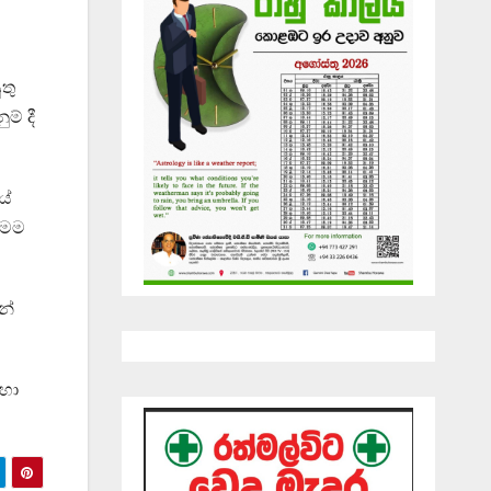
තු
ම් දී
යේ
මෙම
න්
හා