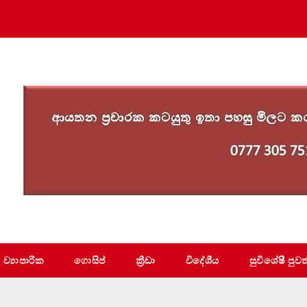
ව්‍යාපාරික
ගොසිප්
ක්‍රීඩා
විදේශීය
සුවිශේෂී පුවත