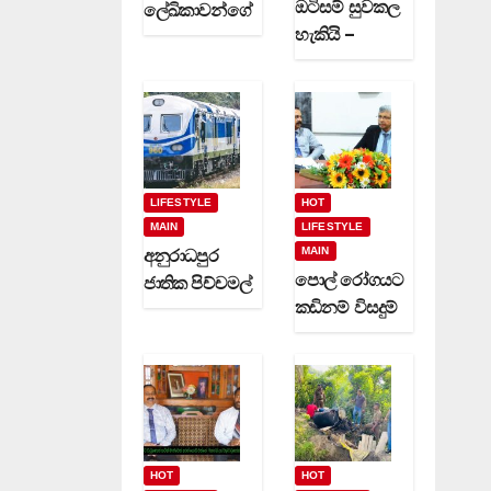
ඔටිසම් සුවකල
ලේඛිකාවන්ගේ
හැකියි –
හා නවක
දිවුලපිටියේ
කිවිදියන්ගේ
ප්‍රේමකුමාර
රචිත නවක
වෙදමහතා
ග්‍රන්ථ දෙකක්
(video)
(video)
LIFESTYLE
HOT
MAIN
LIFESTYLE
MAIN
අනුරාධපුර
පොල් රෝගයට
ජාතික පිච්චමල්
කඩිනම් විසදුම්
පූජාව සඳහා
-වගා කරුවන්ට
විශේෂ දුම්රිය
රක්ෂණාවරණ
ගමන් වාර
යක් (video)
කිහිපයක්
ධාවනයට…
HOT
HOT