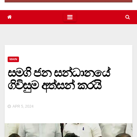
MAIN
සමගි ජන සන්ධානයේ
ගිවිසුම අත්සන් කරයි
APR 5, 2024