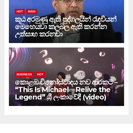
HOT
MAIN
කූඨ අරමුණු ඇති පුද්ගලයින් රැඳවියන්
මෙහෙයවා කලබල ඇති කරන්න
උත්සාහ කරනවා
BUSINESS
HOT
කොළඹ විනෝස්වාදය නව ආරකට –
“This Is Michael – Relive the
Legend” ශ්‍රී ලංකාවේදී (video)