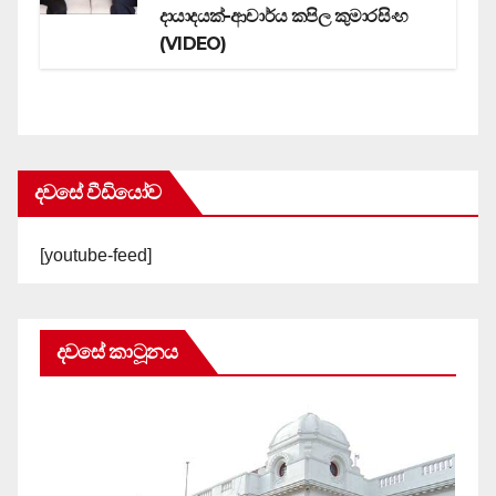
දායාදයක්-ආචාර්ය කපිල කුමාරසිංහ
(VIDEO)
දවසේ වීඩියෝව
[youtube-feed]
දවසේ කාටූනය