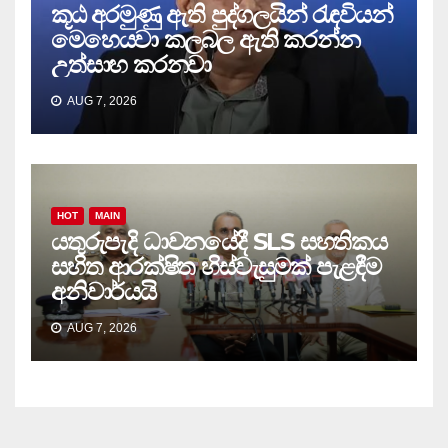
කූඨ අරමුණු ඇති පුද්ගලයින් රැඳවියන්
මෙහෙයවා කලබල ඇති කරන්න
උත්සාහ කරනවා
AUG 7, 2026
HOT
MAIN
යතුරුපැදි ධාවනයේදී SLS සහතිකය
සහිත ආරක්ෂිත හිස්වැසුමක් පැළඳීම
අනිවාර්යයි
AUG 7, 2026