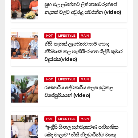
සුභ ඵල ලබන්නට ලිත් කතෘවරුන්ගේ
නැකත් වලට අවුරුදු සමරන්න (video)
HOT
LIFESTYLE
MAIN
නිසි තැනක් ලැබෙනවානම් හොද
නිර්මාණ කල හැකියි-රංගන ශිල්පී කුමාර
වදුරැස්ස(video)
HOT
LIFESTYLE
MAIN
රාජකාරිය දේවකාරිය ලෙස ඉටුකළ
විජේසුරියයන් (video)
HOT
LIFESTYLE
MAIN
‘‘ඉංග්‍රීසි සිංහල සුරාබදුකරණ පාරිභාෂික
ශබ්ද මාලාව‘‘ නීති නිලධාරීන්ට මහඟු