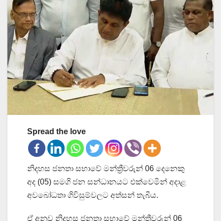
Spread the love
නිදහස ජනතා සභාවේ මන්ත්‍රීවරුන් 06 දෙනෙකු
අද (05) සමගි ජන සන්ධානයට එක්වෙමින් අදාළ
අවබෝධතා ගිවිසුම්වලට අත්සන් තැබීය.
ඒ අනුව නිදහස ජනතා සභාවේ මන්ත්‍රීවරුන් 06