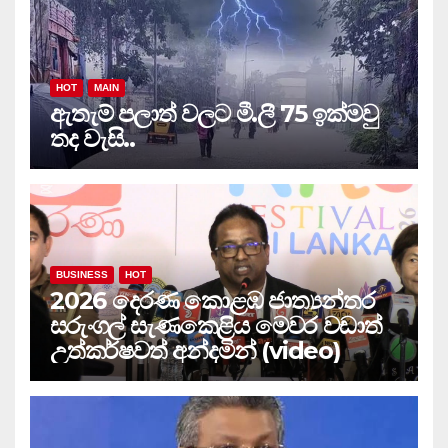
HOT
MAIN
ඇතැම් පලාත් වලට මී.ලී 75 ඉක්මවු
තද වැසි..
BUSINESS
HOT
2026 දෙරණ කොළඹ ජාත්‍යන්තර
සරුංගල් සැණකෙළිය මෙවර වඩාත්
උත්කර්ෂවත් අන්දමින් (video)