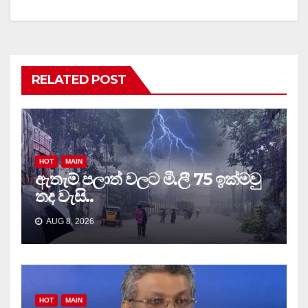
RELATED POST
HOT
MAIN
ඇතැම් පලාත් වලට මී.ලී 75 ඉක්මවු
තද වැසි..
AUG 8, 2026
HOT
MAIN