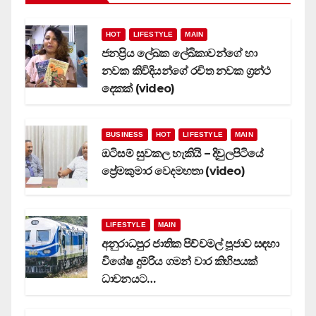
HOT
LIFESTYLE
MAIN
ජනප්‍රිය ලේඛක ලේඛිකාවන්ගේ හා
නවක කිවිදියන්ගේ රචිත නවක ග්‍රන්ථ
දෙකක් (video)
BUSINESS
HOT
LIFESTYLE
MAIN
ඔටිසම් සුවකල හැකියි – දිවුලපිටියේ
ප්‍රේමකුමාර වෙදමහතා (video)
LIFESTYLE
MAIN
අනුරාධපුර ජාතික පිච්චමල් පූජාව සඳහා
විශේෂ දුම්රිය ගමන් වාර කිහිපයක්
ධාවනයට…