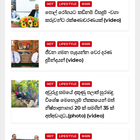
HOT
LIFESTYLE
MAIN
පොල් රෝගයට කඩිනම් විසදුම් -වගා
කරුවන්ට රක්ෂණාවරණයක් (video)
HOT
LIFESTYLE
MAIN
ජීවන ගමන පැදයන්න වෙර දරණ
දුමින්දයන් (video)
HOT
LIFESTYLE
MAIN
අවුරුදු සමයේ දකුණු පලාත් සුරාබදු
විශේෂ මෙහෙයුම් ඒකකයෙන් මත්
නිෂ්පාදනාගාර 20 ක් සමගින් 35 ක්
අත්අඩංගුට..(photo) (video)
HOT
LIFESTYLE
MAIN