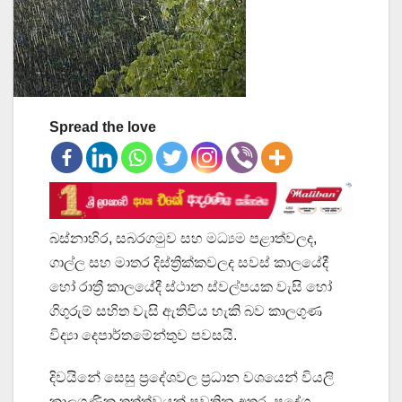
Spread the love
බස්නාහිර, සබරගමුව සහ මධ්‍යම පළාත්වලද,
ගාල්ල සහ මාතර දිස්ත්‍රික්කවලද සවස් කාලයේදී
හෝ රාත්‍රී කාලයේදී ස්ථාන ස්වල්පයක වැසි හෝ
ගිගුරුම් සහිත වැසි ඇතිවිය හැකි බව කාලගුණ
විද්‍යා දෙපාර්තමේන්තුව පවසයි.
දිවයිනේ සෙසු ප්‍රදේශවල ප්‍රධාන වශයෙන් වියලි
කාලගුණික තත්ත්වයක් පවතින අතර, ප්‍රදේශ