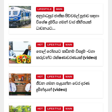
LIFESTYLE
MAIN
අනුරාධපුර ජාතික පිච්චමල් පූජාව සඳහා
විශේෂ දුම්රිය ගමන් වාර කිහිපයක්
ධාවනයට…
HOT
LIFESTYLE
MAIN
පොල් රෝගයට කඩිනම් විසදුම් -වගා
කරුවන්ට රක්ෂණාවරණයක් (video)
HOT
LIFESTYLE
MAIN
ජීවන ගමන පැදයන්න වෙර දරණ
දුමින්දයන් (video)
HOT
LIFESTYLE
MAIN