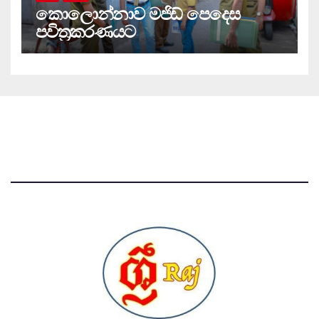
කොලොන්නාව මජිඩ් පෙදෙස
පවිත්‍රකරණයට