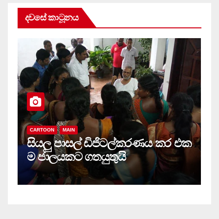
දවසේ කාටූනය
CARTOON
MAIN
සියලු‍ පාසල් ඩිජිටල්කරණය කර එක
ම ජාලයකට ගතයුතුයි