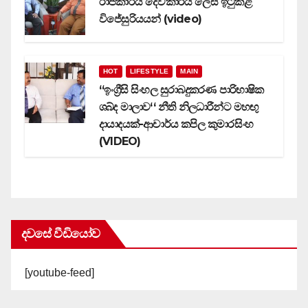
රාජකාරිය දේවකාරිය ලෙස ඉටුකළ
විජේසුරියයන් (video)
HOT
LIFESTYLE
MAIN
‘‘ඉංග්‍රීසි සිංහල සුරාබදුකරණ පාරිභාෂික
ශබ්ද මාලාව‘‘ නීති නිලධාරීන්ට මහඟු
දායාදයක්-ආචාර්ය කපිල කුමාරසිංහ
(VIDEO)
දවසේ වීඩියෝව
[youtube-feed]