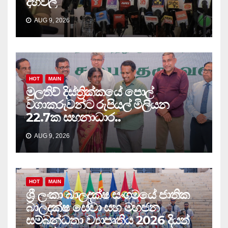
දහවල්
AUG 9, 2026
HOT
MAIN
මුලතිව් දිස්ත්‍රික්කයේ පොල්
වගාකරුවන්ට රුපියල් මිලියන
22.7ක සහනාධාර..
AUG 9, 2026
HOT
MAIN
ශ්‍රී ලංකා බාලදක්ෂ සංගමයේ ජාතික
බාලදක්ෂ සේවා සහ මහජන
සම්බන්ධතා ව්‍යාපෘතිය 2026 දියත්