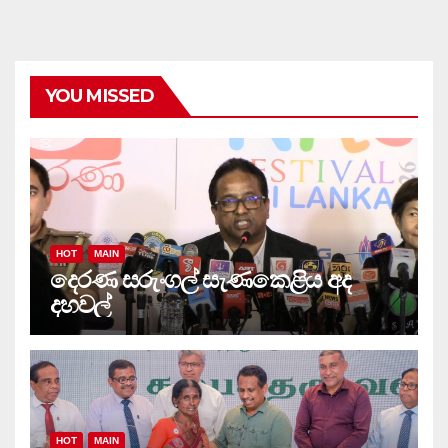
YOU MISSED
HOT
MAIN
දෙරණ සරුංගල් සැණකෙළිය අද
දහවල්
HOT
MAIN