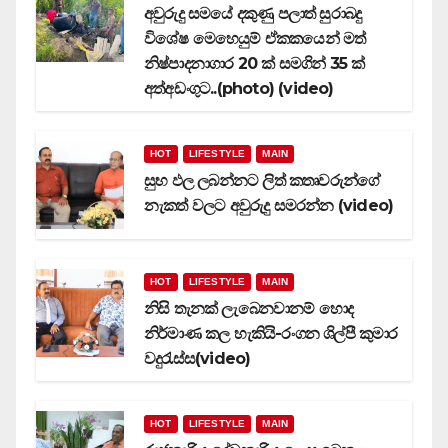
අවුරුදු සමයේ දකුණු පලාත් සුරාබදු
විශේෂ මෙහෙයුම් ඒකකයෙන් මත්
නිෂ්පාදනාගාර 20 ක් සමගින් 35 ක්
අත්අඩංගුට..(photo) (video)
HOT
LIFESTYLE
MAIN
සුභ ඵල ලබන්නට ලිත් කතෘවරුන්ගේ
නැකත් වලට අවුරුදු සමරන්න (video)
HOT
LIFESTYLE
MAIN
නිසි තැනක් ලැබෙනවානම් හොද
නිර්මාණ කල හැකියි-රංගන ශිල්පී කුමාර
වදුරැස්ස(video)
HOT
LIFESTYLE
MAIN