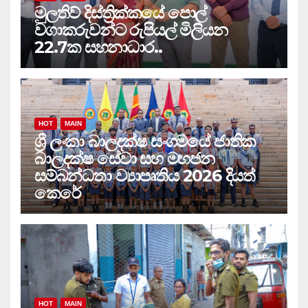
මුලතිව් දිස්ත්‍රික්කයේ පොල්
වගාකරුවන්ට රුපියල් මිලියන
22.7ක සහනාධාර..
HOT
MAIN
ශ්‍රී ලංකා බාලදක්ෂ සංගමයේ ජාතික
බාලදක්ෂ සේවා සහ මහජන
සම්බන්ධතා ව්‍යාපෘතිය 2026 දියත්
කෙරේ
HOT
MAIN