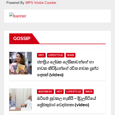
Powered By
WPS Visitor Counter
GOSSIP
HOT
LIFESTYLE
MAIN
ජනප්‍රිය ලේඛක ලේඛිකාවන්ගේ හා
නවක කිවිදියන්ගේ රචිත නවක ග්‍රන්ථ
දෙකක් (video)
BUSINESS
HOT
LIFESTYLE
MAIN
ඔටිසම් සුවකල හැකියි – දිවුලපිටියේ
ප්‍රේමකුමාර වෙදමහතා (video)