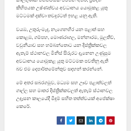
කිහිපයක උෂ්ණත්වය අවධානය යොමුකළ යුතු
මට්ටමක් දක්වා තවදුරටත් ඉහළ යනු ඇති.
වයඹ, උතුරු-මැද, නැගෙනහිර යන පළාත් සහ
කොළඹ, ගම්පහ, මොණරාගල, මන්නාරම, මුලතිව්,
වවුනියාව සහ හම්බන්තොට යන දිස්ත්‍රික්කවල
ඇතැම් ස්ථානවල මිනිස් සිරුරට දැනෙන උණුසුම
අවධානය යොමුකළ යුතු මට්ටමක පවතිනු ඇති
බව එම දෙපාර්තමේන්තුව සඳහන් කරන්නේ.
මේ අතර සබරගමුව, මධ්‍යම සහ ඌව පළාත්වලත්
ගාල්ල සහ මාතර දිස්ත්‍රික්කවලත් ඇතැම් ස්ථානවල
උදෑසන කාලයේදී මීදුම් සහිත තත්ත්වයක් අපේක්ෂා
කෙරේ.